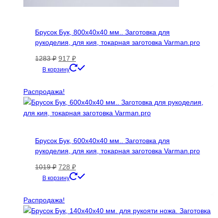
Брусок Бук, 800х40х40 мм.. Заготовка для
рукоделия, для кия, токарная заготовка Varman.pro
Первоначальная
Текущая
1283
₽
917
₽
цена
цена:
В корзину
составляла
917 ₽.
1283 ₽.
Распродажа!
Брусок Бук, 600х40х40 мм.. Заготовка для
рукоделия, для кия, токарная заготовка Varman.pro
Первоначальная
Текущая
1019
₽
728
₽
цена
цена:
В корзину
составляла
728 ₽.
1019 ₽.
Распродажа!