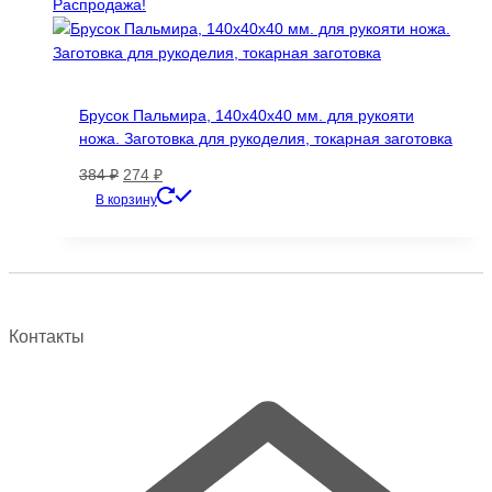
382 ₽.
Распродажа!
Брусок Пальмира, 140х40х40 мм. для рукояти
ножа. Заготовка для рукоделия, токарная заготовка
Первоначальная
Текущая
384
₽
274
₽
цена
цена:
В корзину
составляла
274 ₽.
384 ₽.
Контакты