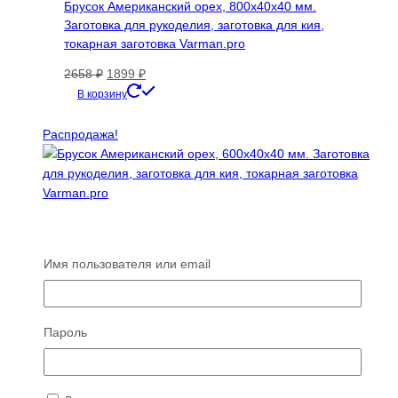
Брусок Американский орех, 800х40х40 мм.
Заготовка для рукоделия, заготовка для кия,
токарная заготовка Varman.pro
Первоначальная
Текущая
2658
₽
1899
₽
цена
цена:
В корзину
составляла
1899 ₽.
2658 ₽.
Распродажа!
Брусок Американский орех, 600х40х40 мм.
Заготовка для рукоделия, заготовка для кия,
Имя пользователя или email
токарная заготовка Varman.pro
Первоначальная
Текущая
2490
₽
1778
₽
цена
цена:
В корзину
Пароль
составляла
1778 ₽.
2490 ₽.
Распродажа!