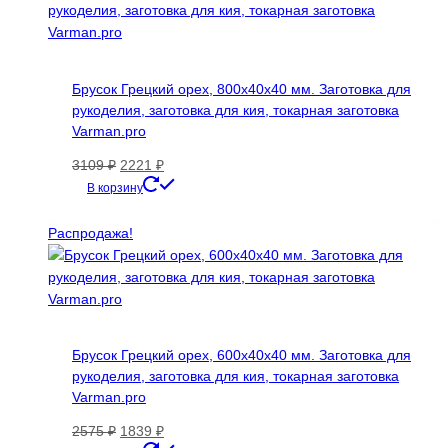
Брусок Грецкий орех, 800х40х40 мм. Заготовка для
рукоделия, заготовка для кия, токарная заготовка
Varman.pro
Первоначальная
Текущая
3109
₽
2221
₽
цена
цена:
В корзину
составляла
2221 ₽.
3109 ₽.
Распродажа!
Брусок Грецкий орех, 600х40х40 мм. Заготовка для
рукоделия, заготовка для кия, токарная заготовка
Varman.pro
Первоначальная
Текущая
2575
₽
1839
₽