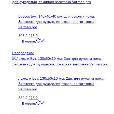
Брусок Бук, 140х40х40 мм. для рукояти ножа.
Заготовка для рукоделия, токарная заготовка
Varman.pro
Первоначальная
Текущая
306
₽
218
₽
цена
цена:
В корзину
составляла
218 ₽.
306 ₽.
Распродажа!
Ламели Бук, 130х50х10 мм, 2шт. для рукояти ножа.
Заготовка для рукоделия, токарная заготовка
Varman.pro
Первоначальная
Текущая
382
₽
273
₽
цена
цена:
В корзину
составляла
273 ₽.