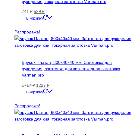
рукоделия, токарная заготовка Varman.pro
Первоначальная
Текущая
741
₽
529
₽
цена
цена:
В корзину
составляла
529 ₽.
741 ₽.
Распродажа!
Брусок Платан, 800х40х40 мм. Заготовка для
рукоделия, заготовка для кия, токарная заготовка
Varman.pro
Первоначальная
Текущая
1717
₽
1227
₽
цена
цена:
В корзину
составляла
1227 ₽.
1717 ₽.
Распродажа!