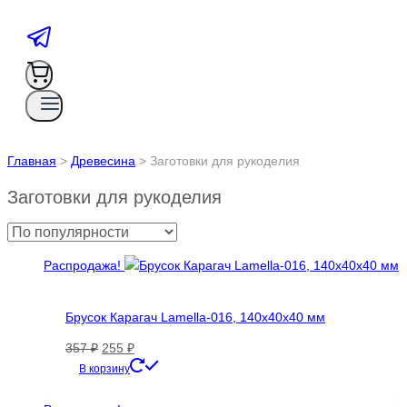
Главная
>
Древесина
>
Заготовки для рукоделия
Заготовки для рукоделия
Распродажа!
Брусок Карагач Lamella-016, 140х40х40 мм
Первоначальная
Текущая
357
₽
255
₽
цена
цена:
В корзину
составляла
255 ₽.
357 ₽.