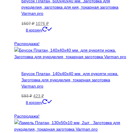
Брусок Платан, 600х40х40 мм. Заготовка для
рукоделия, заготовка для кия, токарная заготовка
Varman.pro
Первоначальная
Текущая
1507
₽
1076
₽
цена
цена:
В корзину
составляла
1076 ₽.
1507 ₽.
Распродажа!
Брусок Платан, 140х40х40 мм. для рукояти ножа.
Заготовка для рукоделия, токарная заготовка
Varman.pro
Первоначальная
Текущая
593
₽
423
₽
цена
цена:
В корзину
составляла
423 ₽.
593 ₽.
Распродажа!