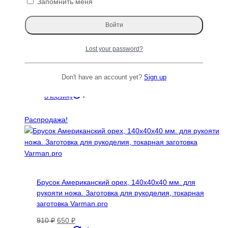
Запомнить меня
Брусок Американский орех 400х40х40 мм, Lamella-
Lost your password?
010 для рукоделия, хобби, поделок, рукояти ножа,
ложек, скульптур и фигурок.
Don't have an account yet?
Sign up
Первоначальная
Текущая
2210
₽
1579
₽
цена
цена:
В корзину
составляла
1579 ₽.
2210 ₽.
Распродажа!
Брусок Американский орех, 140х40х40 мм. для
рукояти ножа. Заготовка для рукоделия, токарная
заготовка Varman.pro
Первоначальная
Текущая
910
₽
650
₽