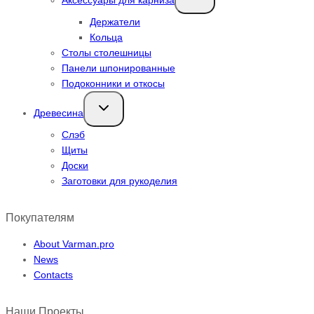
Аксессуары для карниза
меню
Держатели
Кольца
Столы столешницы
Панели шпонированные
Подоконники и откосы
Переключить
Древесина
дочернее
меню
Слэб
Щиты
Доски
Заготовки для рукоделия
Покупателям
About Varman.pro
News
Contacts
Наши Проекты