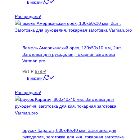
цена
цена:
В корзину
составляла
650 ₽.
910 ₽.
Распродажа!
Ламель Американский орех, 130х50х10 мм, 2шт .
Заготовка для рукоделия, токарная заготовка
Varman.pro
Первоначальная
Текущая
951
₽
679
₽
цена
цена:
В корзину
составляла
679 ₽.
951 ₽.
Распродажа!
Брусок Карагач, 800х40х40 мм. Заготовка для
рукоделия, заготовка для кия, токарная заготовка