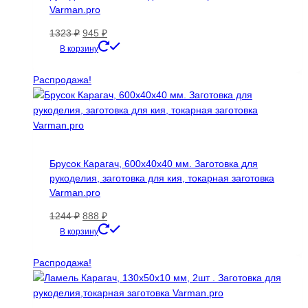
Varman.pro
Первоначальная
Текущая
1323
₽
945
₽
цена
цена:
В корзину
составляла
945 ₽.
1323 ₽.
Распродажа!
Брусок Карагач, 600х40х40 мм. Заготовка для
рукоделия, заготовка для кия, токарная заготовка
Varman.pro
Первоначальная
Текущая
1244
₽
888
₽
цена
цена:
В корзину
составляла
888 ₽.
1244 ₽.
Распродажа!