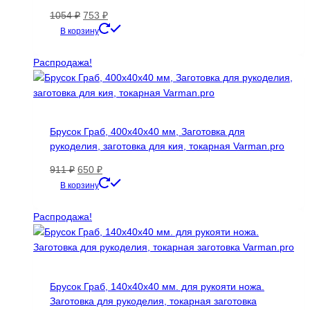
Первоначальная
Текущая
1054
₽
753
₽
цена
цена:
В корзину
составляла
753 ₽.
1054 ₽.
Распродажа!
Брусок Граб, 400х40х40 мм, Заготовка для
рукоделия, заготовка для кия, токарная Varman.pro
Первоначальная
Текущая
911
₽
650
₽
цена
цена:
В корзину
составляла
650 ₽.
911 ₽.
Распродажа!
Брусок Граб, 140х40х40 мм. для рукояти ножа.
Заготовка для рукоделия, токарная заготовка