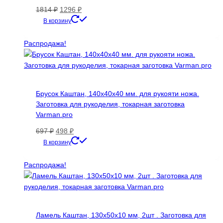
Первоначальная
Текущая
1814
₽
1296
₽
цена
цена:
В корзину
составляла
1296 ₽.
1814 ₽.
Распродажа!
Брусок Каштан, 140х40х40 мм. для рукояти ножа.
Заготовка для рукоделия, токарная заготовка
Varman.pro
Первоначальная
Текущая
697
₽
498
₽
цена
цена:
В корзину
составляла
498 ₽.
697 ₽.
Распродажа!
Ламель Каштан, 130х50х10 мм, 2шт . Заготовка для