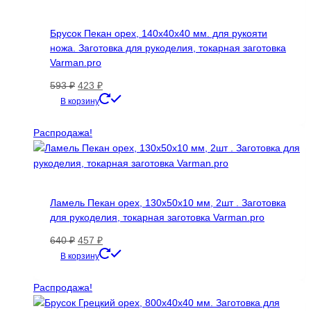
Брусок Пекан орех, 140х40х40 мм. для рукояти
ножа. Заготовка для рукоделия, токарная заготовка
Varman.pro
Первоначальная
Текущая
593
₽
423
₽
цена
цена:
В корзину
составляла
423 ₽.
593 ₽.
Распродажа!
Ламель Пекан орех, 130х50х10 мм, 2шт . Заготовка
для рукоделия, токарная заготовка Varman.pro
Первоначальная
Текущая
640
₽
457
₽
цена
цена:
В корзину
составляла
457 ₽.
640 ₽.
Распродажа!