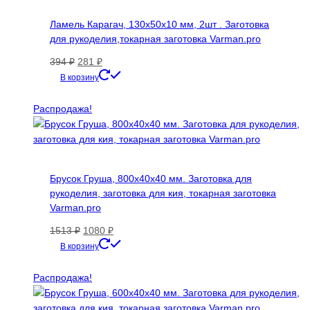
Ламель Карагач, 130х50х10 мм, 2шт . Заготовка
для рукоделия,токарная заготовка Varman.pro
Первоначальная
Текущая
394
₽
281
₽
цена
цена:
В корзину
составляла
281 ₽.
394 ₽.
Распродажа!
Брусок Груша, 800х40х40 мм. Заготовка для
рукоделия, заготовка для кия, токарная заготовка
Varman.pro
Первоначальная
Текущая
1513
₽
1080
₽
цена
цена:
В корзину
составляла
1080 ₽.
1513 ₽.
Распродажа!