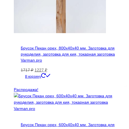
Брусок Пекан орех, 800х40х40 мм. Заготовка для
рукоделия, заготовка для кия, токарная заготовка
Varman.pro
Первоначальная
Текущая
1717
₽
1227
₽
цена
цена:
В корзину
составляла
1227 ₽.
1717 ₽.
Распродажа!
Брусок Пекан орех, 600х40х40 мм. Заготовка для