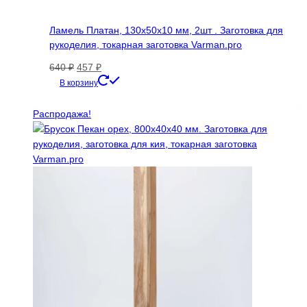
Ламель Платан, 130х50х10 мм, 2шт . Заготовка для
рукоделия, токарная заготовка Varman.pro
Первоначальная
Текущая
640
₽
457
₽
цена
цена:
В корзину
составляла
457 ₽.
640 ₽.
Распродажа!