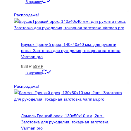
цена
цена:
В корзину
составляла
1839 ₽.
2575 ₽.
Распродажа!
Брусок Грецкий орех, 140х40х40 мм. для рукояти
ножа. Заготовка для рукоделия, токарная заготовка
Varman.pro
Первоначальная
Текущая
838
₽
599
₽
цена
цена:
В корзину
составляла
599 ₽.
838 ₽.
Распродажа!
Ламель Грецкий орех, 130х50х10 мм, 2шт .
Заготовка для рукоделия, токарная заготовка
Varman.pro