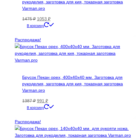
рукоделия, заготовка для кия, токарная заготовка
Varman.pro
Первоначальная
Текущая
1475
₽
1053
₽
цена
цена:
В корзину
составляла
1053 ₽.
1475 ₽.
Распродажа!
Брусок Пекан орех, 400х40х40 мм. Заготовка для
рукоделия, заготовка для кия, токарная заготовка
Varman.pro
Первоначальная
Текущая
1387
₽
991
₽
цена
цена:
В корзину
составляла
991 ₽.
1387 ₽.
Распродажа!