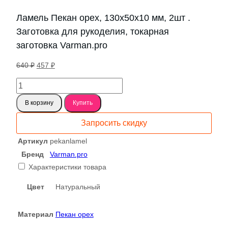
Ламель Пекан орех, 130х50х10 мм, 2шт .
Заготовка для рукоделия, токарная
заготовка Varman.pro
Первоначальная
Текущая
640
₽
457
₽
цена
цена:
Количество
составляла
457 ₽.
товара
640 ₽.
В корзину
Купить
Ламель
Пекан
Запросить скидку
орех,
130х50х10
Артикул
pekanlamel
мм,
Бренд
Varman.pro
2шт
Характеристики товара
.
Заготовка
Цвет
Натуральный
для
рукоделия,
Материал
Пекан орех
токарная