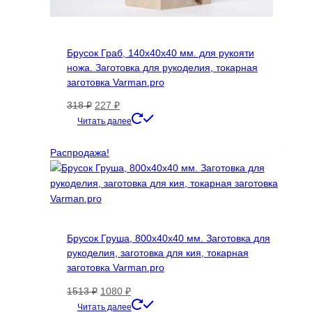
Брусок Граб, 140х40х40 мм. для рукояти
ножа. Заготовка для рукоделия, токарная
заготовка Varman.pro
Первоначальная
Текущая
318
₽
227
₽
цена
цена:
Читать далее
составляла
227 ₽.
318 ₽.
Распродажа!
Брусок Груша, 800х40х40 мм. Заготовка для
рукоделия, заготовка для кия, токарная
заготовка Varman.pro
Первоначальная
Текущая
1513
₽
1080
₽
цена
цена:
Читать далее