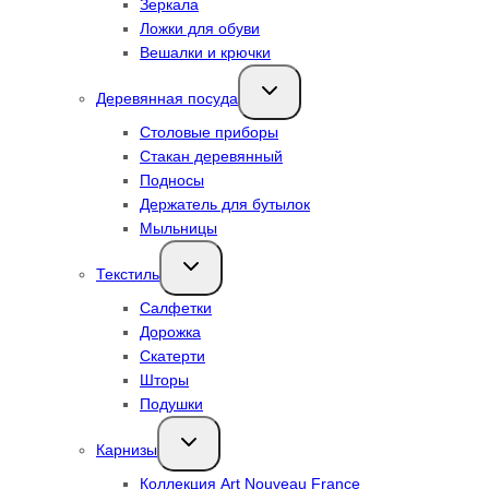
Зеркала
Ложки для обуви
Вешалки и крючки
Переключить
Деревянная посуда
дочернее
меню
Столовые приборы
Стакан деревянный
Подносы
Держатель для бутылок
Мыльницы
Переключить
Текстиль
дочернее
меню
Салфетки
Дорожка
Скатерти
Шторы
Подушки
Переключить
Карнизы
дочернее
меню
Коллекция Art Nouveau France