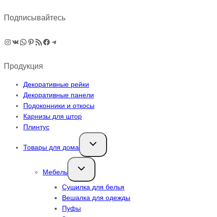
Подписывайтесь
Instagram
ВКонтакте
WhatsApp
Pinterest
RSS-рассылка
Facebook
Telegram
Продукция
Декоративные рейки
Декоративные панели
Подоконники и откосы
Карнизы для штор
Плинтус
Переключить
Товары для дома
дочернее
меню
Переключить
Мебель
дочернее
меню
Сушилка для белья
Вешалка для одежды
Пуфы