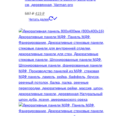
см, деревянная, Varman.pro
Первоначальная
Текущая
587
₽
419
₽
цена
цена:
Читать далее
составляла
419 ₽.
587 ₽.