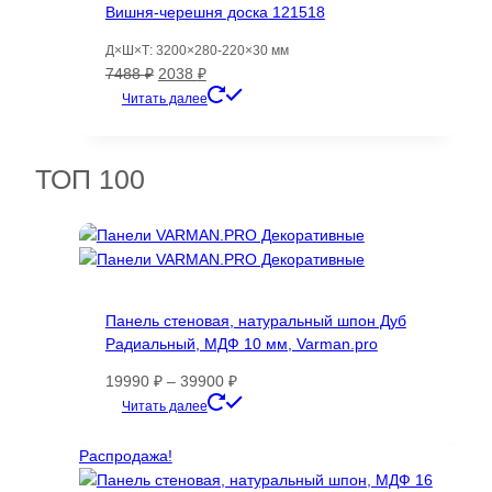
Вишня-черешня доска 121518
Д×Ш×Т: 3200×280-220×30 мм
Первоначальная
Текущая
7488
₽
2038
₽
цена
цена:
Читать далее
составляла
2038 ₽.
7488 ₽.
ТОП 100
Панель стеновая, натуральный шпон Дуб
Радиальный, МДФ 10 мм, Varman.pro
Диапазон
19990
₽
–
39900
₽
цен:
Этот
Читать далее
19990 ₽
товар
–
имеет
Распродажа!
39900 ₽
несколько