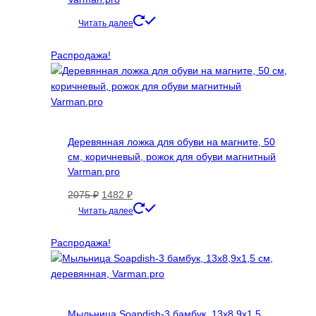
Читать далее
Распродажа!
Деревянная ложка для обуви на магните, 50
см, коричневый, рожок для обуви магнитный
Varman.pro
Первоначальная
Текущая
2075
₽
1482
₽
цена
цена:
Читать далее
составляла
1482 ₽.
2075 ₽.
Распродажа!
Мыльница Soapdish-3 бамбук, 13х8,9х1,5