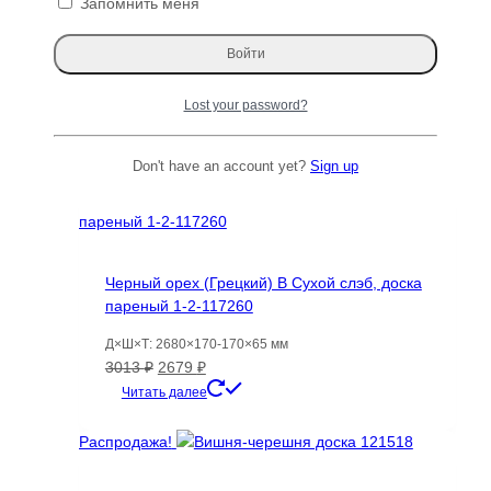
Запомнить меня
Брусок Граб, 400х40х40 мм, Заготовка для
рукоделия, заготовка для кия, токарная
Varman.pro
Первоначальная
Текущая
911
₽
650
₽
Lost your password?
цена
цена:
Читать далее
составляла
650 ₽.
Don't have an account yet?
Sign up
911 ₽.
Распродажа!
Черный орех (Грецкий) B Сухой слэб, доска
пареный 1-2-117260
Д×Ш×Т: 2680×170-170×65 мм
Первоначальная
Текущая
3013
₽
2679
₽
цена
цена:
Читать далее
составляла
2679 ₽.
3013 ₽.
Распродажа!