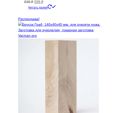
Первоначальная
Текущая
838
₽
599
₽
цена
цена:
Читать далее
составляла
599 ₽.
838 ₽.
Распродажа!