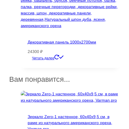
Декоративная панель 1000х2700мм
24300
₽
Этот
Читать далее
товар
имеет
несколько
Вам понравится...
вариаций.
Опции
можно
выбрать
на
странице
Зеркало Zero-1 настенное, 60х40х9,5 см, в
товара.
раме из натурального американского ореха,
Varman.pro