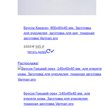
Брусок Карагач, 800х40х40 мм. Заготовка
для рукоделия, заготовка для кия, токарная
заготовка Varman.pro
Первоначальная
Текущая
1323
₽
945
₽
цена
цена:
Читать далее
составляла
945 ₽.
1323 ₽.
Распродажа!
Брусок Грецкий орех, 140х40х40 мм. для
рукояти ножа. Заготовка для рукоделия,
токарная заготовка Varman.pro