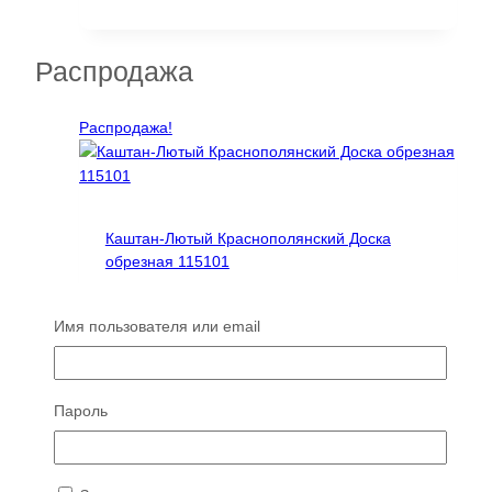
составляла
1080 ₽.
1513 ₽.
Распродажа
Распродажа!
Каштан-Лютый Краснополянский Доска
обрезная 115101
Д×Ш×Т: 3210×275-275×50 мм
Первоначальная
Текущая
15007
₽
11255
₽
Имя пользователя или email
цена
цена:
Читать далее
составляла
11255 ₽.
15007 ₽.
Распродажа!
Пароль