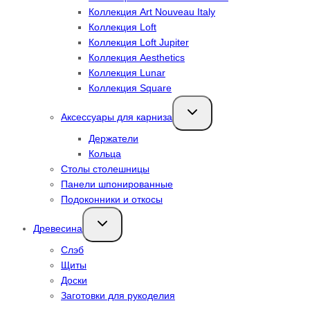
Коллекция Art Nouveau Italy
Коллекция Loft
Коллекция Loft Jupiter
Коллекция Aesthetics
Коллекция Lunar
Коллекция Square
Переключить
Аксессуары для карниза
дочернее
меню
Держатели
Кольца
Столы столешницы
Панели шпонированные
Подоконники и откосы
Переключить
Древесина
дочернее
меню
Слэб
Щиты
Доски
Заготовки для рукоделия