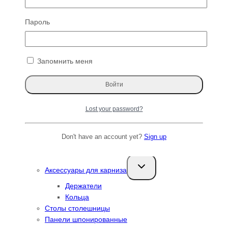
Дорожка
Скатерти
Пароль
Шторы
Подушки
Переключить
Запомнить меня
Карнизы
дочернее
меню
Коллекция Art Nouveau France
Коллекция Art Nouveau Italy
Коллекция Loft
Lost your password?
Коллекция Loft Jupiter
Коллекция Aesthetics
Коллекция Lunar
Don't have an account yet?
Sign up
Коллекция Square
Переключить
Аксессуары для карниза
дочернее
меню
Держатели
Кольца
Столы столешницы
Панели шпонированные