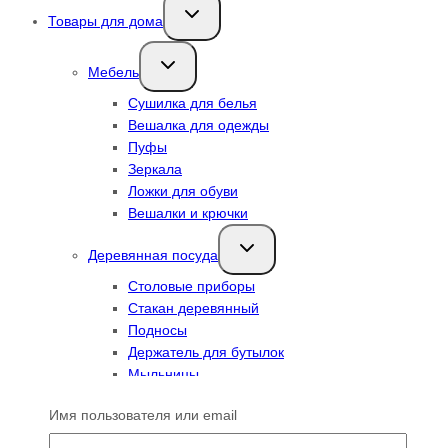
Переключить
Товары для дома
дочернее
меню
Переключить
Мебель
дочернее
меню
Сушилка для белья
Вешалка для одежды
Пуфы
Зеркала
Ложки для обуви
Вешалки и крючки
Переключить
Деревянная посуда
дочернее
меню
Столовые приборы
Стакан деревянный
Подносы
Держатель для бутылок
Мыльницы
Переключить
Имя пользователя или email
Текстиль
дочернее
меню
Салфетки