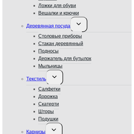
Ложки для обуви
Вешалки и крючки
Переключить
Деревянная посуда
дочернее
меню
Столовые приборы
Стакан деревянный
Подносы
Держатель для бутылок
Мыльницы
Переключить
Текстиль
дочернее
меню
Салфетки
Дорожка
Скатерти
Шторы
Подушки
Переключить
Карнизы
дочернее