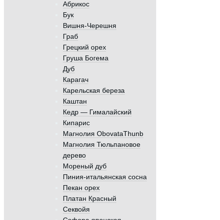
Абрикос
Бук
Вишня-Черешня
Граб
Грецкий орех
Груша Богема
Дуб
Карагач
Карельская береза
Каштан
Кедр — Гималайский
Кипарис
Магнолия ObovataThunb
Магнолия Тюльпановое
дерево
Мореный дуб
Пиния-итальянская сосна
Пекан орех
Платан Красный
Секвойя