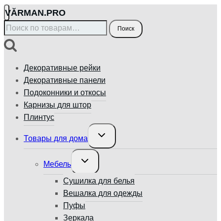
VӐRMAN.PRO
Искать:
Поиск
Декоративные рейки
Декоративные панели
Подоконники и откосы
Карнизы для штор
Плинтус
Переключить
Товары для дома
дочернее
меню
Переключить
Мебель
дочернее
меню
Сушилка для белья
Вешалка для одежды
Пуфы
Зеркала