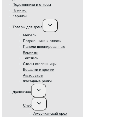
Подоконники и откосы
Плинтус
Карнизы
Переключить
Товары для дома
дочернее
меню
Мебель
Подоконники и откосы
Панели шпонированные
Карнизы
Текстиль
Столы столешницы
Вешалки и крючки
Аксессуары
Фасадные рейки
Переключить
Древесина
дочернее
меню
Переключить
Слэб
дочернее
меню
Американский орех