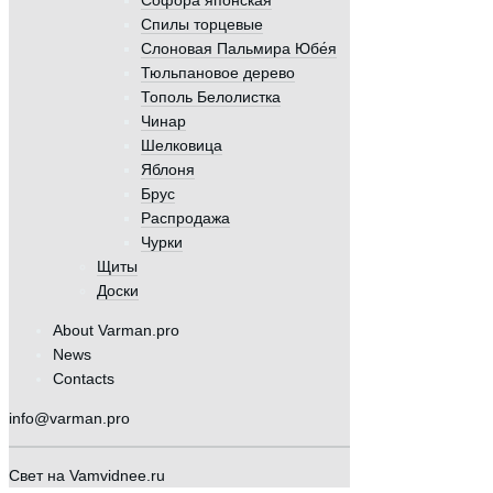
Софора японская
Спилы торцевые
Слоновая Пальмира Юбе́я
Тюльпановое дерево
Тополь Белолистка
Чинар
Шелковица
Яблоня
Брус
Распродажа
Чурки
Щиты
Доски
About Varman.pro
News
Contacts
info@varman.pro
Свет на Vamvidnee.ru