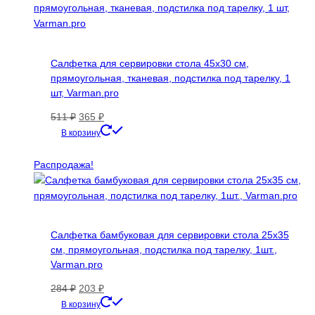
Салфетка для сервировки стола 45х30 см,
прямоугольная, тканевая, подстилка под тарелку, 1
шт, Varman.pro
Первоначальная
Текущая
511
₽
365
₽
цена
цена:
В корзину
составляла
365 ₽.
511 ₽.
Распродажа!
Салфетка бамбуковая для сервировки стола 25х35
см, прямоугольная, подстилка под тарелку, 1шт.,
Varman.pro
Первоначальная
Текущая
284
₽
203
₽
цена
цена:
В корзину