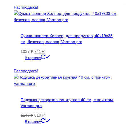
629 ₽.
Распродажа!
Сумка-шоппер Хелпер, для продуктов, 40х19х33
см, бежевая, хлопок, Varman.pro
Первоначальная
Текущая
1037
₽
741
₽
цена
цена:
В корзину
составляла
741 ₽.
1037 ₽.
Распродажа!
Подушка декоративная круглая 40 см, с принтом,
Varman.pro
Первоначальная
Текущая
1147
₽
819
₽
цена
цена:
В корзину
составляла
819 ₽.