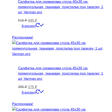
Салфетка для сервировки стола 40х30 см,
прямоугольная, тканевая, подстилка под тарелку, 1
шт, Varman.pro
Первоначальная
Текущая
616
₽
440
₽
цена
цена:
В корзину
составляла
440 ₽.
616 ₽.
Распродажа!
Салфетка для сервировки стола 45х30 см,
прямоугольная, тканевая, подстилка под тарелку, 1
шт, Varman.pro
Первоначальная
Текущая
385
₽
275
₽
цена
цена:
В корзину
составляла
275 ₽.
385 ₽.
Распродажа!