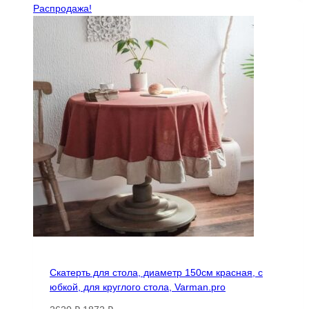
–
имеет
Распродажа!
2269 ₽
несколько
вариаций.
Опции
можно
выбрать
на
странице
товара.
Скатерть для стола, диаметр 150см красная, с
юбкой, для круглого стола, Varman.pro