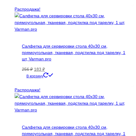
составляла
203 ₽.
284 ₽.
Распродажа!
Салфетка для сервировки стола 40х30 см,
прямоугольная, тканевая, подстилка под тарелку, 1
шт, Varman.pro
Первоначальная
Текущая
256
₽
183
₽
цена
цена:
В корзину
составляла
183 ₽.
256 ₽.
Распродажа!
Салфетка для сервировки стола 40х30 см,
прямоугольная, тканевая, подстилка под тарелку, 1