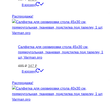
цена
цена:
В корзину
составляла
370 ₽.
517 ₽.
Распродажа!
Салфетка для сервировки стола 45х30 см,
прямоугольная, тканевая, подстилка под тарелку, 1
шт, Varman.pro
Первоначальная
Текущая
485
₽
347
₽
цена
цена:
В корзину
составляла
347 ₽.
485 ₽.
Распродажа!