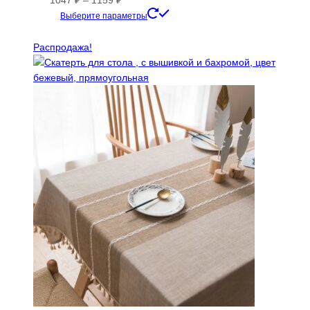
цен:
Этот
Выберите параметры
1047 ₽
товар
–
имеет
Распродажа!
1159 ₽
несколько
вариаций.
Опции
можно
выбрать
на
странице
товара.