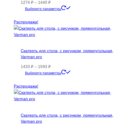
выбрать
Диапазон
1274
₽
–
1440
₽
на
цен:
Этот
Выберите параметры
странице
1274 ₽
товар
товара.
–
имеет
Распродажа!
1440 ₽
несколько
вариаций.
Опции
можно
Скатерть для стола, с рисунком, прямоугольная,
выбрать
Varman.pro
на
странице
Диапазон
1433
₽
–
1593
₽
товара.
цен:
Этот
Выберите параметры
1433 ₽
товар
–
имеет
Распродажа!
1593 ₽
несколько
вариаций.
Опции
можно
Скатерть для стола, с рисунком, прямоугольная,
выбрать
Varman.pro
на