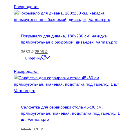
1147 ₽.
Распродажа!
Покрывало для дивана, 180х230 см, накидка
прямоугольная с бахромой, дивандек, Varman.pro
Первоначальная
Текущая
3633
₽
2595
₽
цена
цена:
В корзину
составляла
2595 ₽.
3633 ₽.
Распродажа!
Салфетка для сервировки стола 45х30 см,
прямоугольная, тканевая, подстилка под тарелку, 1
шт, Varman.pro
Первоначальная
Текущая
517
₽
370
₽