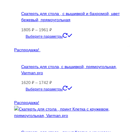
Скатерть для стола , с вышивкой и бахромой, цвет
бежевый, прямоугольная
Диапазон
1805
₽
–
1961
₽
цен:
Этот
Выберите параметры
1805 ₽
товар
–
имеет
Распродажа!
1961 ₽
несколько
вариаций.
Скатерть для стола, с вышивкой, прямоугольная,
Опции
Varman.pro
можно
выбрать
Диапазон
1620
₽
–
1742
₽
на
цен:
Этот
Выберите параметры
странице
1620 ₽
товар
товара.
–
имеет
Распродажа!
1742 ₽
несколько
вариаций.
Опции
можно