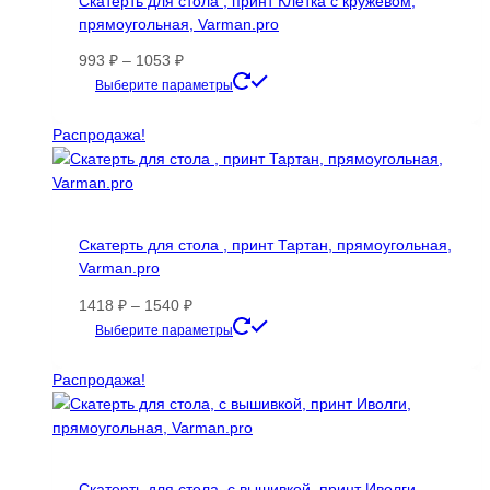
Скатерть для стола , принт Клетка с кружевом,
выбрать
прямоугольная, Varman.pro
на
странице
Диапазон
993
₽
–
1053
₽
товара.
цен:
Этот
Выберите параметры
993 ₽
товар
–
имеет
Распродажа!
1053 ₽
несколько
вариаций.
Опции
можно
Скатерть для стола , принт Тартан, прямоугольная,
выбрать
Varman.pro
на
странице
Диапазон
1418
₽
–
1540
₽
товара.
цен:
Этот
Выберите параметры
1418 ₽
товар
–
имеет
Распродажа!
1540 ₽
несколько
вариаций.
Опции
можно
Скатерть для стола, с вышивкой, принт Иволги,