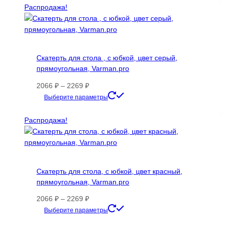
–
имеет
Распродажа!
1297 ₽
несколько
вариаций.
Опции
можно
Скатерть для стола , с юбкой, цвет серый,
выбрать
прямоугольная, Varman.pro
на
странице
Диапазон
2066
₽
–
2269
₽
товара.
цен:
Этот
Выберите параметры
2066 ₽
товар
–
имеет
Распродажа!
2269 ₽
несколько
вариаций.
Опции
можно
Скатерть для стола, с юбкой, цвет красный,
выбрать
прямоугольная, Varman.pro
на
странице
Диапазон
2066
₽
–
2269
₽
товара.
цен:
Этот
Выберите параметры
2066 ₽
товар