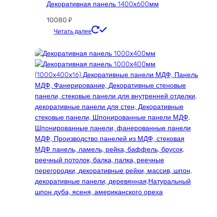
Декоративная панель 1400х600мм
10080
₽
Этот
Читать далее
товар
имеет
несколько
вариаций.
Опции
можно
выбрать
на
странице
товара.