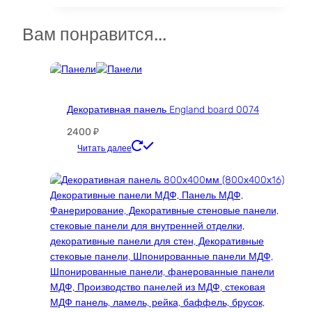
имеет
несколько
Вам понравится...
вариаций.
Опции
можно
выбрать
на
Декоративная панель England board 0074
странице
2400
₽
товара.
Этот
Читать далее
товар
имеет
несколько
вариаций.
Опции
можно
выбрать
на
странице
товара.