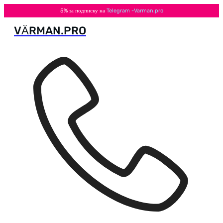
5% за подписку на
Telegram -Varman.pro
VӐRMAN.PRO
Перейти
к
содержимому