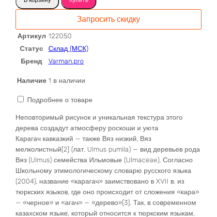
Карагач
спил
Запросить скидку
2026
122050
Артикул
122050
Статус
Склад (МСК)
Бренд
Varman.pro
Наличие
1 в наличии
Подробнее о товаре
Неповторимый рисунок и уникальная текстура этого
дерева создадут атмосферу роскоши и уюта
Карагач кавказкий — также Вяз низкий, Вяз
мелколистный[2] (лат. Ulmus pumila) — вид деревьев рода
Вяз (Ulmus) семейства Ильмовые (Ulmaceae). Согласно
Школьному этимологическому словарю русского языка
(2004), название «карагач» заимствовано в XVII в. из
тюркских языков, где оно происходит от сложения «кара»
— «черное» и «агач» — «дерево»[3]. Так, в современном
казахском языке, который относится к тюркским языкам,