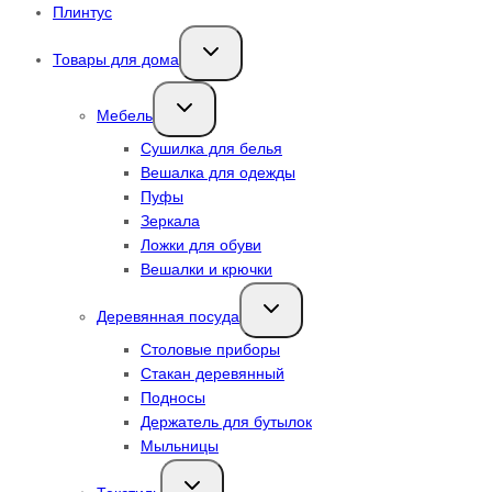
Плинтус
Переключить
Товары для дома
дочернее
меню
Переключить
Мебель
дочернее
меню
Сушилка для белья
Вешалка для одежды
Пуфы
Зеркала
Ложки для обуви
Вешалки и крючки
Переключить
Деревянная посуда
дочернее
меню
Столовые приборы
Стакан деревянный
Подносы
Держатель для бутылок
Мыльницы
Переключить
дочернее