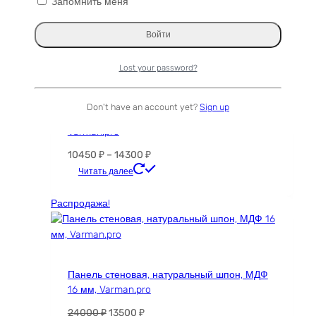
Запомнить меня
ТОП 100
Lost your password?
Панель RUCIO реечная деревянная, МДФ 10
Don't have an account yet?
Sign up
мм (черный), бук (цвет натуральный),
Varman.pro
Диапазон
10450
₽
–
14300
₽
цен:
Этот
Читать далее
10450 ₽
товар
–
имеет
Распродажа!
14300 ₽
несколько
вариаций.
Опции
можно
Панель стеновая, натуральный шпон, МДФ
выбрать
16 мм, Varman.pro
на
странице
Первоначальная
Текущая
24000
₽
13500
₽