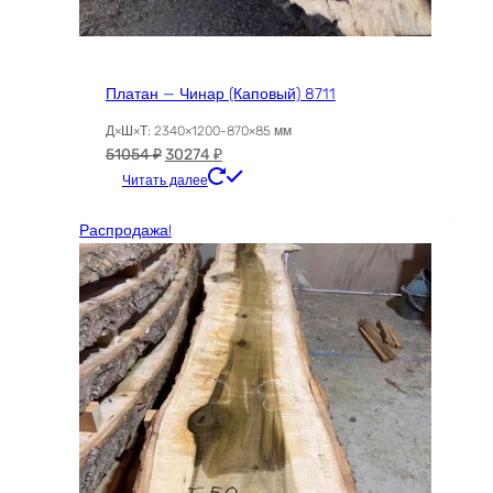
Платан — Чинар (Каповый) 8711
Д×Ш×Т: 2340×1200-870×85 мм
Первоначальная
Текущая
51054
₽
30274
₽
цена
цена:
Читать далее
составляла
30274 ₽.
51054 ₽.
Распродажа!