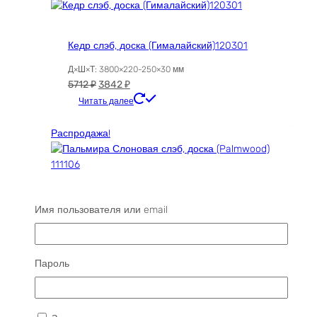
Кедр слэб, доска (Гималайский)120301
Д×Ш×Т: 3800×220-250×30 мм
Первоначальная
Текущая
5712
₽
3842
₽
цена
цена:
Читать далее
составляла
3842 ₽.
5712 ₽.
Распродажа!
Пальмира Слоновая слэб, доска (Palmwood)
Имя пользователя или email
111106
Д×Ш×Т: 3780×310-350×55 мм
Первоначальная
Текущая
54025
₽
4862
₽
Пароль
цена
цена:
Читать далее
составляла
4862 ₽.
54025 ₽.