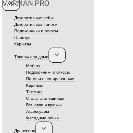
VӐRMAN.PRO
Декоративные рейки
Декоративные панели
Подоконники и откосы
Плинтус
Карнизы
Переключить
Товары для дома
дочернее
меню
Мебель
Подоконники и откосы
Панели шпонированные
Карнизы
Текстиль
Столы столешницы
Вешалки и крючки
Аксессуары
Фасадные рейки
Переключить
Древесина
дочернее