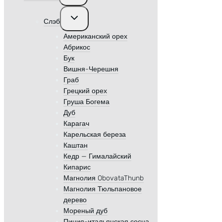
меню
Переключить
Слэб
дочернее
меню
Американский орех
Абрикос
Бук
Вишня-Черешня
Граб
Грецкий орех
Груша Богема
Дуб
Карагач
Карельская береза
Каштан
Кедр — Гималайский
Кипарис
Магнолия ObovataThunb
Магнолия Тюльпановое
дерево
Мореный дуб
Пиния-итальянская сосна