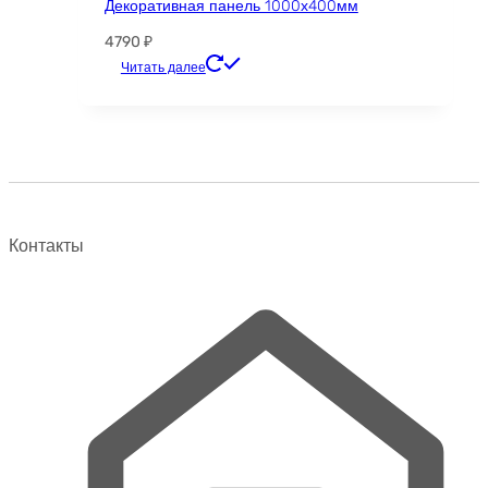
Декоративная панель 1000х400мм
4790
₽
Этот
Читать далее
товар
имеет
несколько
вариаций.
Опции
можно
выбрать
Контакты
на
странице
товара.