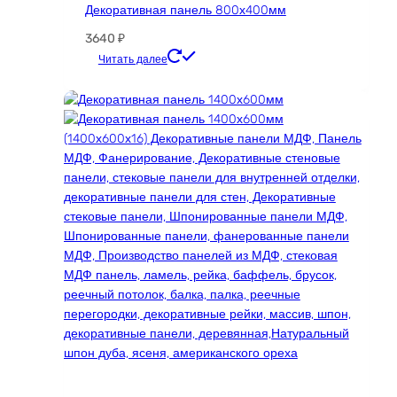
Декоративная панель 800х400мм
3640
₽
Этот
Читать далее
товар
имеет
несколько
вариаций.
Опции
можно
выбрать
на
странице
товара.