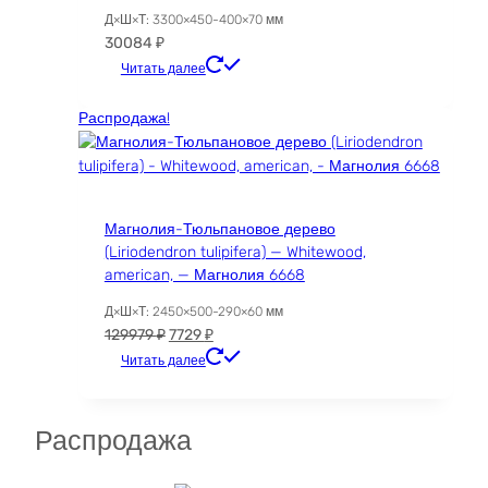
Д×Ш×Т: 3300×450-400×70 мм
30084
₽
Читать далее
Распродажа!
Магнолия-Тюльпановое дерево
(Liriodendron tulipifera) — Whitewood,
american, — Магнолия 6668
Д×Ш×Т: 2450×500-290×60 мм
Первоначальная
Текущая
129979
₽
7729
₽
цена
цена:
Читать далее
составляла
7729 ₽.
129979 ₽.
Распродажа