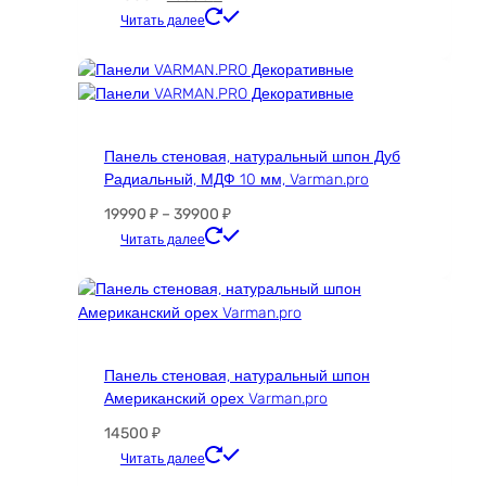
товара.
цена
цена:
Этот
Читать далее
составляла
13500 ₽.
товар
24000 ₽.
имеет
несколько
вариаций.
Опции
Панель стеновая, натуральный шпон Дуб
можно
Радиальный, МДФ 10 мм, Varman.pro
выбрать
на
Диапазон
19990
₽
–
39900
₽
странице
цен:
Этот
Читать далее
товара.
19990 ₽
товар
–
имеет
39900 ₽
несколько
вариаций.
Опции
Панель стеновая, натуральный шпон
можно
Американский орех Varman.pro
выбрать
на
14500
₽
странице
Этот
Читать далее
товара.
товар