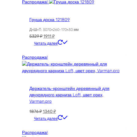
Распродажа!
Груша доска 121809
Д×Ш×Т: 3070×260-170×30 мм
Первоначальная
Текущая
5329
₽
1911
₽
цена
цена:
Читать далее
составляла
1911 ₽.
5329 ₽.
Распродажа!
Держатель-кронштейн деревянный для
двухрядного карниза Loft, цвет орех,
Varman.pro
Первоначальная
Текущая
1876
₽
1340
₽
цена
цена:
Читать далее
составляла
1340 ₽.
1876 ₽.
Распродажа!