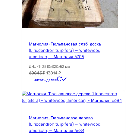
Магнолия-Тюльпановая слэб, доска
(Liriodendron tulipifera) — Whitewood,
american, — Магнолия 6705
Д×Ш×Т: 2510×320×52 мм
Первоначальная
Текущая
60845
₽
13814
₽
цена
цена:
Читать далее
составляла
13814 ₽.
60845 ₽.
Магнолия-Тюльпановое дерево
(Liriodendron tulipifera) — Whitewood,
american, — Магнолия 6684