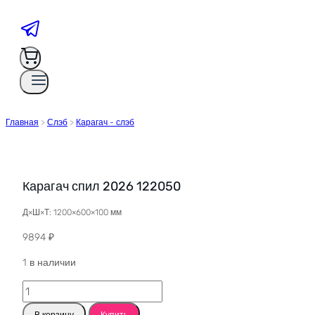
Главная
>
Слэб
>
Карагач - слэб
Карагач спил 2026 122050
Д×Ш×Т: 1200×600×100 мм
9894
₽
1 в наличии
Количество
товара
В корзину
Купить