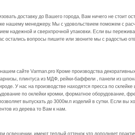
овать доставку до Вашего города, Вам ничего не стоит ост
вке нашему менеджеру. Мы с удовольствием поможем с рас
нием надежной и сверхпрочной упаковки. Если вы пережива
ас остались вопросы пишите или звоните мы с радостью от
нашем сайте Varman.pro Кроме производства декоративных
рнизы, плинтуса из МДФ, рейки-баффели , панели из шпон
ироде. У нас на производстве находятся пресса по склейке
дование по оклейки кромки, форматное оборудование, фр
озволяет выпускать до 3000м.п изделий в сутки. Если вы хо
тов из дерева то Вам к нам.
ри освещении, имеют теплый оттенок что дополняет практи