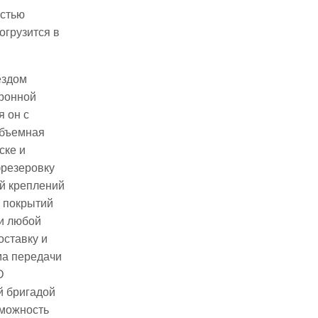
остью
огрузится в
ездом
тронной
я он с
объемная
ске и
фрезеровку
ой креплений
м покрытий
и любой
оставку и
ма передачи
D
й бригадой
зможность