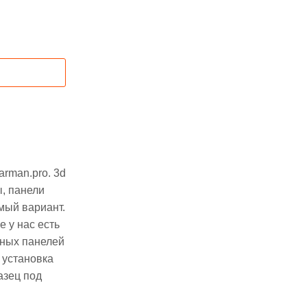
rman.pro. 3d
, панели
мый вариант.
 у нас есть
вных панелей
 установка
азец под