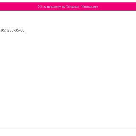
5% за подписку на
Telegram -Varman.pro
495) 233-35-00