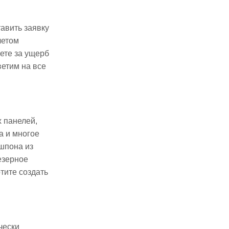
авить заявку
четом
ете за ущерб
ветим на все
 панелей,
а и многое
 шпона из
езерное
тите создать
чески