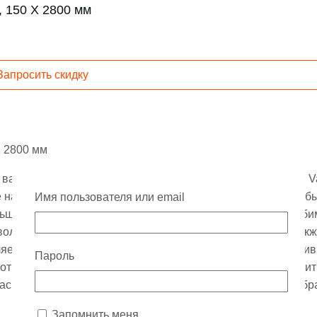
 150 Х 2800 мм
Запросить скидку
Х 2800 мм
н ваших интерьеров представленная мебельной фабрикой Va
 на протяжении сотни лет деревянные кабинеты, гардеробы
Имя пользователя или email
ьшая вариация панелей позволяет Вам выбрать свои люби
ляет сохранить запах дерева в Вашем пространстве, также
вляется проблематикой на рынке. Линейка лучших декорати
Пароль
соты помещения кратная высоте 2800 мм, также происходит
масштаб или другие высоты то нам не трудно изготовить обр
Запомнить меня