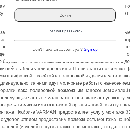
тами написав нам или позвонив. Мы с большой внимательн
ажу Вам о нашем производстве и дам возможность немного п
Lost your password?
о замера. Вы можете воспользоваться услугой замеров с вы
ыезда, также вы можете предоставить замеры нам по элек
 происходит запуск производства наших панелей. Начинаетс
Don't have an account yet?
Sign up
де оно поддается фрезеровке, таким образом достигается 
о бруска, также есть возможность выбора фрезеровки по до
учшей стабилизации древесины. Наши станки позволяют 
ли шлифовкой, склейкой и полировкой изделия и установк
ндивидуально, за ними идут молярные работы с нанесение
орилки, лака, полировкой, возможным нанесением эмалей 
оследующая часть не мало важна, она включает упаковку, д
мотре заказчиком или монтажной организацией по акту при
монтаже, Фабрика VARMAN предоставляет услугу монтажа 3
ы с удовольствием предоставим возможность монтажа наше
анелей (изделий) в пути а также при монтаже, это даст во