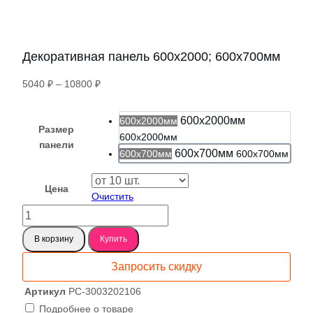
Декоративная панель 600х2000; 600х700мм
Диапазон
5040
₽
–
10800
₽
цен:
5040 ₽
600х2000мм
600х2000мм
Размер
–
600х2000мм
панели
10800 ₽
600х700мм
600х700мм
600х700мм
Цена
Очистить
Количество
товара
В корзину
Купить
Декоративная
панель
Запросить скидку
600х2000;
600х700мм
Артикул
PC-3003202106
Подробнее о товаре