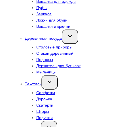
Вешалка для одежды
Пуфы
Зеркала
Ложки для обуви
Вешалки и крючки
Переключить
Деревянная посуда
дочернее
меню
Столовые приборы
Стакан деревянный
Подносы
Держатель для бутылок
Мыльницы
Переключить
Текстиль
дочернее
меню
Салфетки
Дорожка
Скатерти
Шторы
Подушки
Переключить