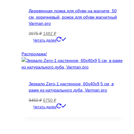
Деревянная ложка для обуви на магните, 50
см, коричневый, рожок для обуви магнитный
Varman.pro
Первоначальная
Текущая
2075
₽
1482
₽
цена
цена:
Читать далее
составляла
1482 ₽.
2075 ₽.
Распродажа!
Зеркало Zero-1 настенное, 60х40х9,5 см, в
раме из натурального дуба, Varman.pro
Первоначальная
Текущая
9450
₽
6750
₽
цена
цена:
Читать далее
составляла
6750 ₽.
9450 ₽.