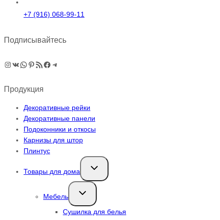
+7 (916) 068-99-11
Подписывайтесь
Instagram
ВКонтакте
WhatsApp
Pinterest
RSS-рассылка
Facebook
Telegram
Продукция
Декоративные рейки
Декоративные панели
Подоконники и откосы
Карнизы для штор
Плинтус
Переключить
Товары для дома
дочернее
меню
Переключить
Мебель
дочернее
меню
Сушилка для белья