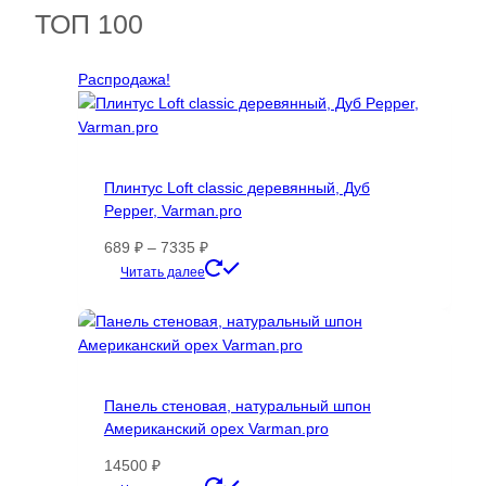
ТОП 100
Распродажа!
Плинтус Loft classic деревянный, Дуб
Pepper, Varman.pro
Диапазон
689
₽
–
7335
₽
цен:
Этот
Читать далее
689 ₽
товар
–
имеет
7335 ₽
несколько
вариаций.
Опции
Панель стеновая, натуральный шпон
можно
Американский орех Varman.pro
выбрать
на
14500
₽
странице