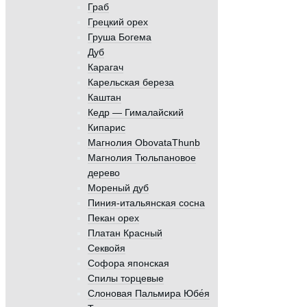
Граб
Грецкий орех
Груша Богема
Дуб
Карагач
Карельская береза
Каштан
Кедр — Гималайский
Кипарис
Магнолия ObovataThunb
Магнолия Тюльпановое
дерево
Мореный дуб
Пиния-итальянская сосна
Пекан орех
Платан Красный
Секвойя
Софора японская
Спилы торцевые
Слоновая Пальмира Юбе́я