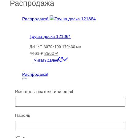
18200 ₽
несколько
Распродажа
вариаций.
Опции
Распродажа!
можно
выбрать
на
Груша доска 121864
странице
Д×Ш×Т: 3070×190-170×30 мм
товара.
Первоначальная
Текущая
4461
₽
2560
₽
цена
цена:
Читать далее
составляла
2560 ₽.
4461 ₽.
Распродажа!
Имя пользователя или email
Складная винная полка стеллаж,
Пароль
деревянная подставка держатель для
хранения бутылок, Varman.pro
Первоначальная
Текущая
1587
₽
1134
₽