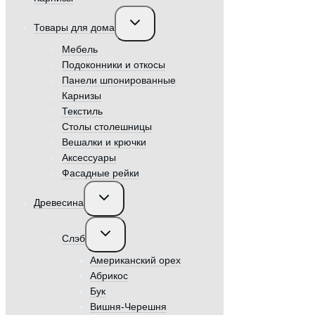
Переключить
Товары для дома
дочернее
меню
Мебель
Подоконники и откосы
Панели шпонированные
Карнизы
Текстиль
Столы столешницы
Вешалки и крючки
Аксессуары
Фасадные рейки
Переключить
Древесина
дочернее
меню
Переключить
Слэб
дочернее
меню
Американский орех
Абрикос
Бук
Вишня-Черешня