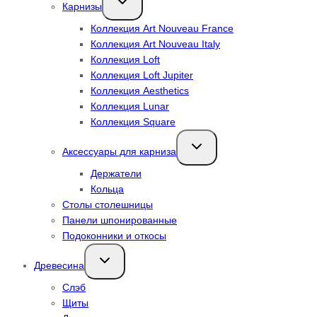
Карнизы
дочернее
меню
Коллекция Art Nouveau France
Коллекция Art Nouveau Italy
Коллекция Loft
Коллекция Loft Jupiter
Коллекция Aesthetics
Коллекция Lunar
Коллекция Square
Переключить
Аксессуары для карниза
дочернее
меню
Держатели
Кольца
Столы столешницы
Панели шпонированные
Подоконники и откосы
Переключить
Древесина
дочернее
меню
Слэб
Щиты