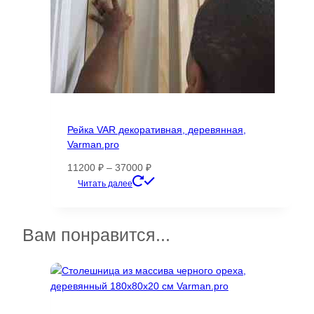
Рейка VAR декоративная, деревянная,
Varman.pro
Диапазон
11200
₽
–
37000
₽
цен:
Этот
Читать далее
11200 ₽
товар
–
имеет
37000 ₽
несколько
Вам понравится...
вариаций.
Опции
можно
выбрать
на