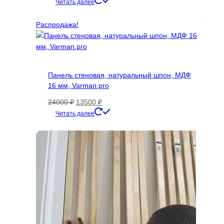
Этот
Читать далее
товара.
товар
имеет
Распродажа!
несколько
вариаций.
Опции
можно
Панель стеновая, натуральный шпон, МДФ
выбрать
16 мм, Varman.pro
на
странице
Первоначальная
Текущая
24000
₽
13500
₽
товара.
цена
цена:
Этот
Читать далее
составляла
13500 ₽.
товар
24000 ₽.
имеет
несколько
вариаций.
Опции
можно
выбрать
на
странице
товара.