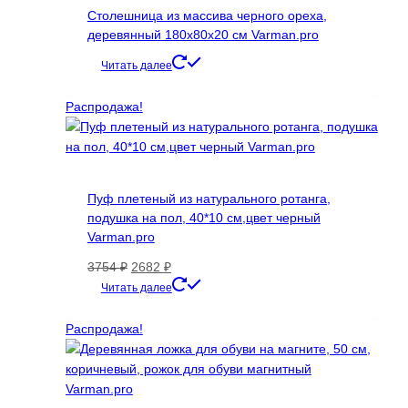
странице
Столешница из массива черного ореха,
товара.
деревянный 180х80х20 см Varman.pro
Читать далее
Распродажа!
Пуф плетеный из натурального ротанга,
подушка на пол, 40*10 см,цвет черный
Varman.pro
Первоначальная
Текущая
3754
₽
2682
₽
цена
цена:
Читать далее
составляла
2682 ₽.
3754 ₽.
Распродажа!