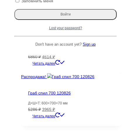
Запомнить меня
цена
цена:
Читать далее
составляла
1134 ₽.
1587 ₽.
Распродажа!
Lost your password?
Кедр слэб, доска (Гималайский)120267
Don't have an account yet?
Sign up
Д×Ш×Т: 3900×250-300×30 мм
Первоначальная
Текущая
6860
₽
4614
₽
цена
цена:
Читать далее
составляла
4614 ₽.
6860 ₽.
Распродажа!
Граб спил 700 120826
Д×Ш×Т: 600×700×70 мм
Первоначальная
Текущая
5286
₽
3965
₽
цена
цена:
Читать далее
составляла
3965 ₽.
5286 ₽.