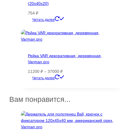
(20х40х20)
754
₽
Этот
Читать далее
товар
имеет
несколько
вариаций.
Опции
Рейка VAR декоративная, деревянная,
можно
Varman.pro
выбрать
на
Диапазон
11200
₽
–
37000
₽
странице
цен:
Этот
Читать далее
товара.
11200 ₽
товар
–
имеет
37000 ₽
несколько
Вам понравится...
вариаций.
Опции
можно
выбрать
на