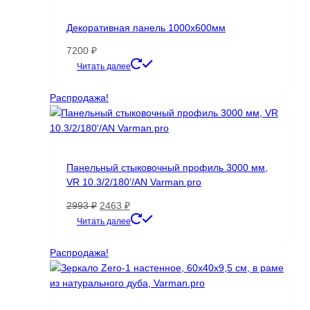
Декоративная панель 1000х600мм
7200
₽
Этот
Читать далее
товар
имеет
Распродажа!
несколько
вариаций.
Опции
можно
Панельный стыковочный профиль 3000 мм,
выбрать
VR 10.3/2/180’/AN Varman.pro
на
странице
Первоначальная
Текущая
2993
₽
2463
₽
товара.
цена
цена:
Этот
Читать далее
составляла
2463 ₽.
товар
2993 ₽.
имеет
Распродажа!
несколько
вариаций.
Опции