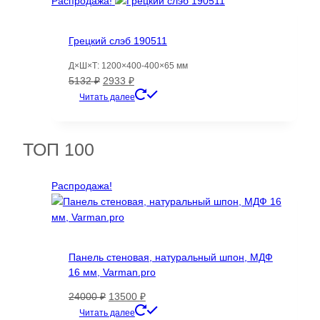
Распродажа!
Грецкий слэб 190511
Д×Ш×Т: 1200×400-400×65 мм
Первоначальная
Текущая
5132
₽
2933
₽
цена
цена:
Читать далее
составляла
2933 ₽.
5132 ₽.
ТОП 100
Распродажа!
Панель стеновая, натуральный шпон, МДФ
16 мм, Varman.pro
Первоначальная
Текущая
24000
₽
13500
₽
цена
цена:
Этот
Читать далее