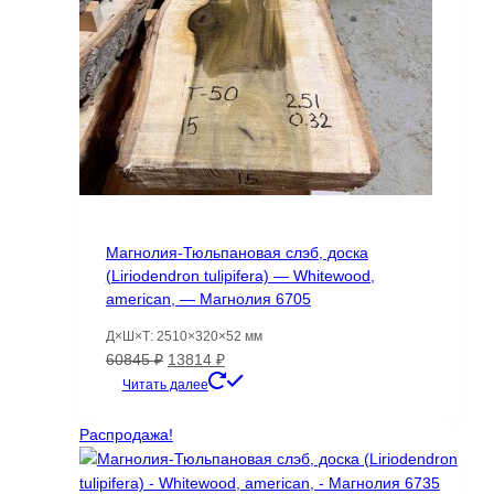
Магнолия-Тюльпановая слэб, доска
(Liriodendron tulipifera) — Whitewood,
american, — Магнолия 6705
Д×Ш×Т: 2510×320×52 мм
Первоначальная
Текущая
60845
₽
13814
₽
цена
цена:
Читать далее
составляла
13814 ₽.
60845 ₽.
Распродажа!