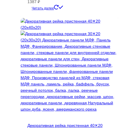
1387
₽
Этот
Читать далее
товар
имеет
несколько
вариаций.
Опции
можно
выбрать
на
странице
товара.
Декоративная рейка пристенная 40✕20