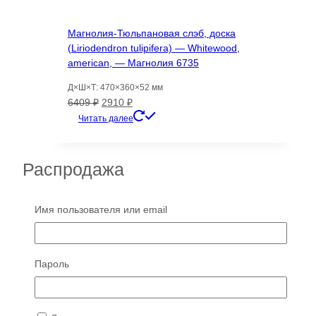
Магнолия-Тюльпановая слэб, доска
(Liriodendron tulipifera) — Whitewood,
american, — Магнолия 6735
Д×Ш×Т: 470×360×52 мм
Первоначальная
Текущая
6409
₽
2910
₽
цена
цена:
Читать далее
составляла
2910 ₽.
6409 ₽.
Распродажа
Распродажа!
Имя пользователя или email
Магнолия слэб, доска (Obovata Thunb)
Пароль
16810
Д×Ш×Т: 2010×230-190×30 мм
Первоначальная
Текущая
7479
₽
2991
₽