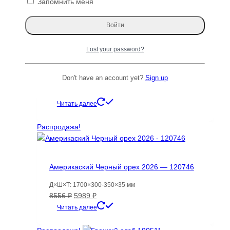
Запомнить меня
цена
цена:
Читать далее
составляла
2991 ₽.
7479 ₽.
Распродажа!
Lost your password?
Клен горный 121135
Don't have an account yet?
Sign up
Д×Ш×Т: 3000×700-690×70 мм
Первоначальная
Текущая
24350
₽
15828
₽
цена
цена:
Читать далее
составляла
15828 ₽.
24350 ₽.
Распродажа!
Америкаский Черный орех 2026 — 120746
Д×Ш×Т: 1700×300-350×35 мм
Первоначальная
Текущая
8556
₽
5989
₽
цена
цена:
Читать далее
составляла
5989 ₽.
8556 ₽.