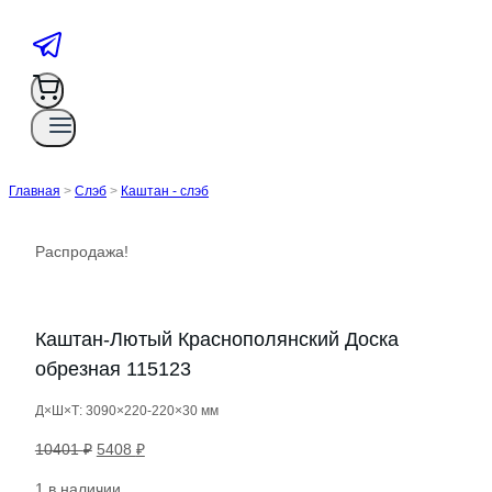
Главная
>
Слэб
>
Каштан - слэб
Распродажа!
Каштан-Лютый Краснополянский Доска
обрезная 115123
Д×Ш×Т: 3090×220-220×30 мм
Первоначальная
Текущая
10401
₽
5408
₽
цена
цена:
1 в наличии