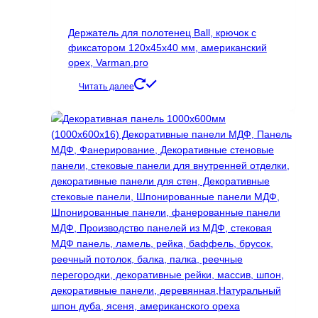
странице
товара.
Держатель для полотенец Ball, крючок с
фиксатором 120x45x40 мм, американский
орех, Varman.pro
Читать далее