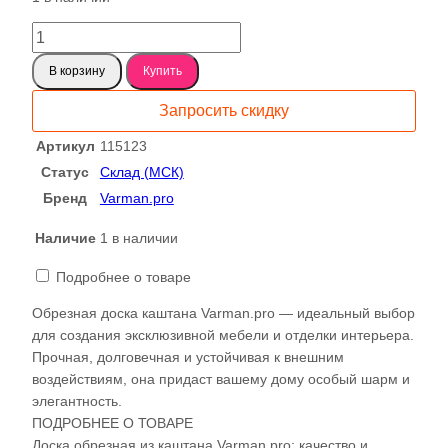
составляла
5408 ₽.
10401 ₽.
Количество
товара
В корзину
Купить
Каштан-
Лютый
Запросить скидку
Краснополянский
Доска
Артикул
115123
обрезная
Статус
Склад (МСК)
115123
Бренд
Varman.pro
Наличие
1 в наличии
Подробнее о товаре
Обрезная доска каштана Varman.pro — идеальный выбор
для создания эксклюзивной мебели и отделки интерьера.
Прочная, долговечная и устойчивая к внешним
воздействиям, она придаст вашему дому особый шарм и
элегантность.
ПОДРОБНЕЕ О ТОВАРЕ
Доска обрезная из каштана Varman.pro: качество и