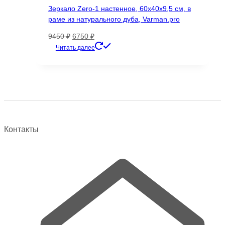
можно
Зеркало Zero-1 настенное, 60х40х9,5 см, в
выбрать
раме из натурального дуба, Varman.pro
на
странице
Первоначальная
Текущая
9450
₽
6750
₽
товара.
цена
цена:
Читать далее
составляла
6750 ₽.
9450 ₽.
Контакты