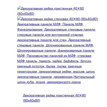
составляла
13500 ₽.
товар
24000 ₽.
имеет
несколько
вариаций.
Опции
можно
выбрать
на
странице
товара.
Декоративная рейка пристенная 40✕80
(80х40х80)