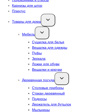
Карнизы для штор
Плинтус
Переключить
Товары для дома
дочернее
меню
Переключить
Мебель
дочернее
меню
Сушилка для белья
Вешалка для одежды
Пуфы
Зеркала
Ложки для обуви
Вешалки и крючки
Переключить
Деревянная посуда
дочернее
меню
Столовые приборы
Стакан деревянный
Подносы
Держатель для бутылок
Мыльницы