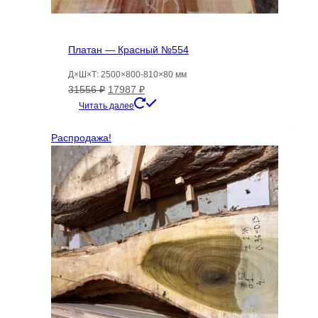
Платан — Красный №554
Д×Ш×Т: 2500×800-810×80 мм
Первоначальная
Текущая
31556
₽
17987
₽
цена
цена:
Читать далее
составляла
17987 ₽.
31556 ₽.
Распродажа!