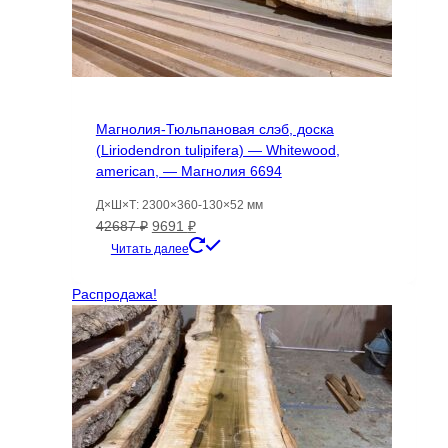
Магнолия-Тюльпановая слэб, доска
(Liriodendron tulipifera) — Whitewood,
american, — Магнолия 6694
Д×Ш×Т: 2300×360-130×52 мм
Первоначальная
Текущая
42687
₽
9691
₽
цена
цена:
Читать далее
составляла
9691 ₽.
42687 ₽.
Распродажа!