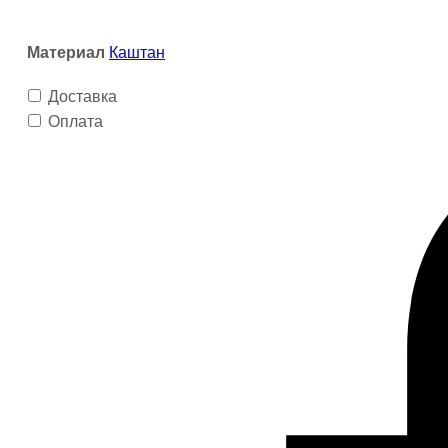
для
рукоделия,
Материал
Каштан
токарная
Доставка
заготовка
Оплата
Varman.pro