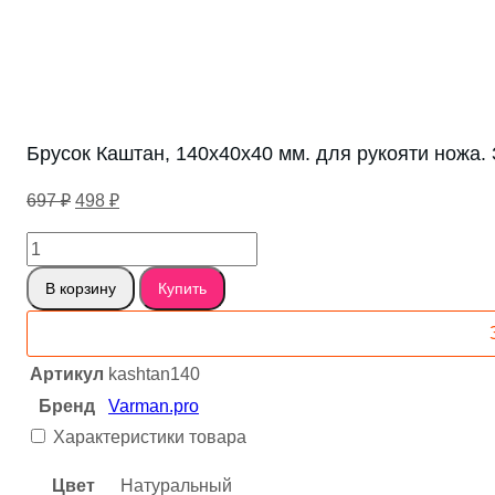
Брусок Каштан, 140х40х40 мм. для рукояти ножа. 
Первоначальная
Текущая
697
₽
498
₽
цена
цена:
Количество
составляла
498 ₽.
товара
697 ₽.
В корзину
Купить
Брусок
Каштан,
140х40х40
Артикул
kashtan140
мм.
Бренд
Varman.pro
для
Характеристики товара
рукояти
ножа.
Цвет
Натуральный
Заготовка