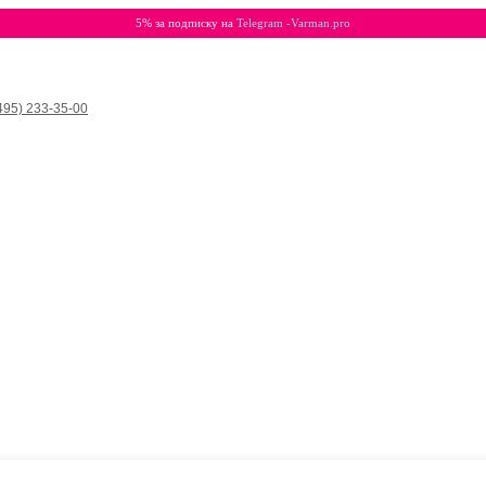
5% за подписку на
Telegram -Varman.pro
495) 233-35-00