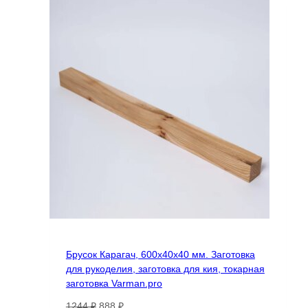
Брусок Карагач, 600х40х40 мм. Заготовка
для рукоделия, заготовка для кия, токарная
заготовка Varman.pro
Первоначальная
Текущая
1244
₽
888
₽