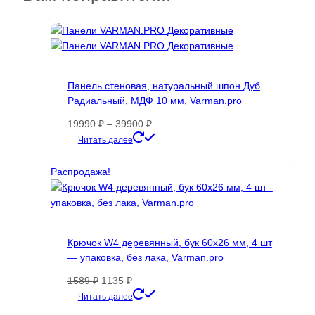
вариаций.
Опции
можно
выбрать
на
странице
Панель стеновая, натуральный шпон Дуб
товара.
Радиальный, МДФ 10 мм, Varman.pro
Диапазон
19990
₽
–
39900
₽
цен:
Этот
Читать далее
19990 ₽
товар
–
имеет
Распродажа!
39900 ₽
несколько
вариаций.
Опции
можно
Крючок W4 деревянный, бук 60х26 мм, 4 шт
выбрать
— упаковка, без лака, Varman.pro
на
странице
Первоначальная
Текущая
1589
₽
1135
₽
товара.
цена
цена:
Читать далее
составляла
1135 ₽.