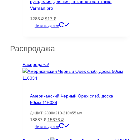
рукоделия, для кия, токарная заготовка
Varman.pro
Первоначальная
Текущая
1283
₽
917
₽
цена
цена:
Читать далее
составляла
917 ₽.
1283 ₽.
Распродажа
Распродажа!
Американский Черный Орех слэб, доска
50мм 116034
Д×Ш×Т: 2800×210-210×55 мм
Первоначальная
Текущая
18887
₽
15676
₽
цена
цена:
Читать далее
составляла
15676 ₽.