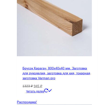
Брусок Карагач, 800х40х40 мм. Заготовка
для рукоделия, заготовка для кия, токарная
заготовка Varman.pro
Первоначальная
Текущая
1323
₽
945
₽
цена
цена:
Читать далее
составляла
945 ₽.
1323 ₽.
Распродажа!