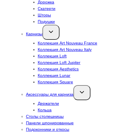
Дорожка
Скатерти
Шторы
Подушки
Переключить
Карнизы
дочернее
меню
Коллекция Art Nouveau France
Коллекция Art Nouveau Italy
Коллекция Loft
Коллекция Loft Jupiter
Коллекция Aesthetics
Коллекция Lunar
Коллекция Square
Переключить
Аксессуары для карниза
дочернее
меню
Держатели
Кольца
Столы столешницы
Панели шпонированные
Подоконники и откосы