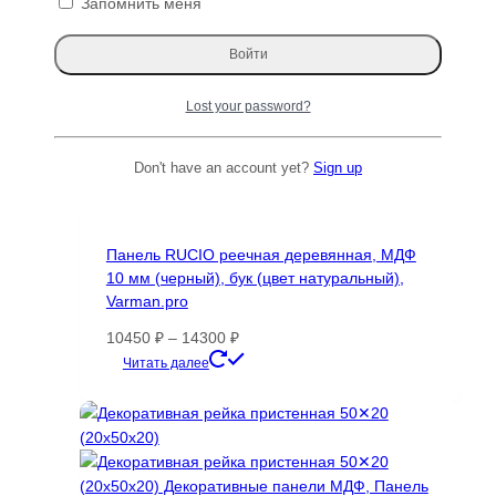
Запомнить меня
Опции
Рейка VAR декоративная, деревянная,
можно
Varman.pro
выбрать
на
Диапазон
11200
₽
–
37000
₽
Lost your password?
странице
цен:
Этот
Читать далее
товара.
11200 ₽
товар
–
имеет
Don't have an account yet?
Sign up
37000 ₽
несколько
вариаций.
Опции
Панель RUCIO реечная деревянная, МДФ
можно
10 мм (черный), бук (цвет натуральный),
выбрать
Varman.pro
на
странице
Диапазон
10450
₽
–
14300
₽
товара.
цен:
Этот
Читать далее
10450 ₽
товар
–
имеет
14300 ₽
несколько
вариаций.
Опции