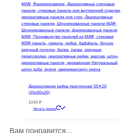
можно
выбрать
на
странице
товара.
Декоративная рейка пристенная 50✕20
(20х50х20)
1040
₽
Этот
Читать далее
товар
имеет
несколько
Вам понравится...