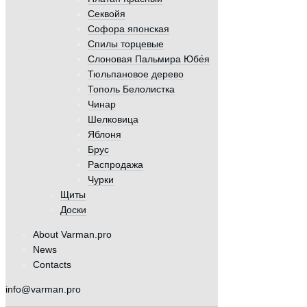
Секвойя
Софора японская
Спилы торцевые
Слоновая Пальмира Юбе́я
Тюльпановое дерево
Тополь Белолистка
Чинар
Шелковица
Яблоня
Брус
Распродажа
Чурки
Щиты
Доски
About Varman.pro
News
Contacts
info@varman.pro