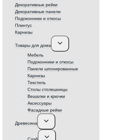
Декоративные рейки
Декоративные панели
Подоконники и откосы
Плинтус
Карнизы
Переключить
Товары для дома
дочернее
меню
Мебель
Подоконники и откосы
Панели шпонированные
Карнизы
Текстиль
Столы столешницы
Вешалки и крючки
Аксессуары
Фасадные рейки
Переключить
Древесина
дочернее
меню
Переключить
Слэб
дочернее