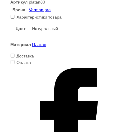
мм.
Артикул
platan80
Заготовка
Бренд
Varman.pro
для
Характеристики товара
рукоделия,
заготовка
Цвет
Натуральный
для
кия,
Материал
Платан
токарная
заготовка
Доставка
Varman.pro
Оплата