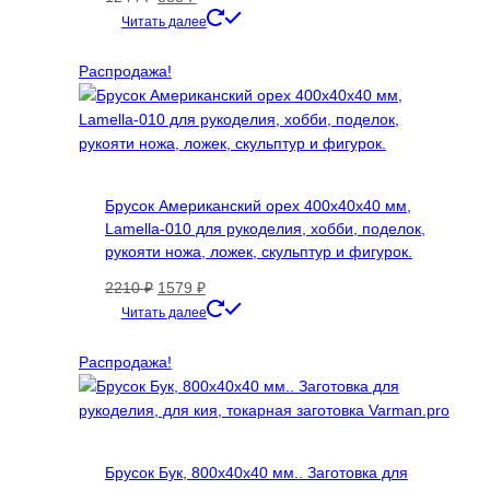
цена
цена:
Читать далее
составляла
888 ₽.
1244 ₽.
Распродажа!
Брусок Американский орех 400х40х40 мм,
Lamella-010 для рукоделия, хобби, поделок,
рукояти ножа, ложек, скульптур и фигурок.
Первоначальная
Текущая
2210
₽
1579
₽
цена
цена:
Читать далее
составляла
1579 ₽.
2210 ₽.
Распродажа!
Брусок Бук, 800х40х40 мм.. Заготовка для