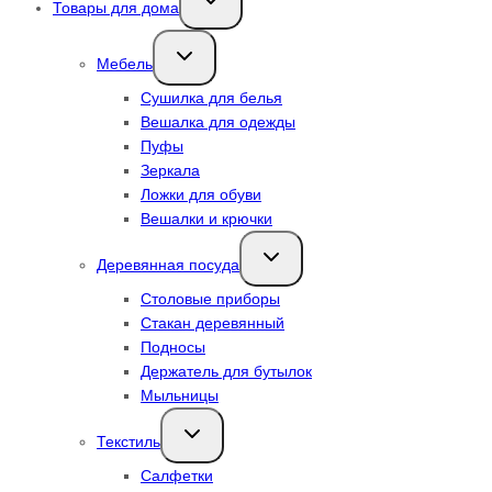
Товары для дома
дочернее
меню
Переключить
Мебель
дочернее
меню
Сушилка для белья
Вешалка для одежды
Пуфы
Зеркала
Ложки для обуви
Вешалки и крючки
Переключить
Деревянная посуда
дочернее
меню
Столовые приборы
Стакан деревянный
Подносы
Держатель для бутылок
Мыльницы
Переключить
Текстиль
дочернее
меню
Салфетки