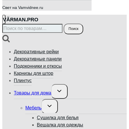
Свет на Vamvidnee.ru
VӐRMAN.PRO
Искать:
Поиск
Декоративные рейки
Декоративные панели
Подоконники и откосы
Карнизы для штор
Плинтус
Переключить
Товары для дома
дочернее
меню
Переключить
Мебель
дочернее
меню
Сушилка для белья
Вешалка для одежды