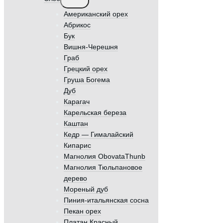
меню
Американский орех
Абрикос
Бук
Вишня-Черешня
Граб
Грецкий орех
Груша Богема
Дуб
Карагач
Карельская береза
Каштан
Кедр — Гималайский
Кипарис
Магнолия ObovataThunb
Магнолия Тюльпановое
дерево
Мореный дуб
Пиния-итальянская сосна
Пекан орех
Платан Красный