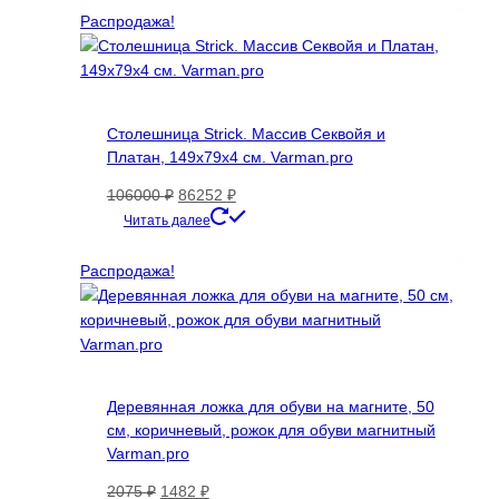
1589 ₽.
Распродажа!
Столешница Strick. Массив Секвойя и
Платан, 149х79х4 см. Varman.pro
Первоначальная
Текущая
106000
₽
86252
₽
цена
цена:
Читать далее
составляла
86252 ₽.
106000 ₽.
Распродажа!
Деревянная ложка для обуви на магните, 50
см, коричневый, рожок для обуви магнитный
Varman.pro
Первоначальная
Текущая
2075
₽
1482
₽