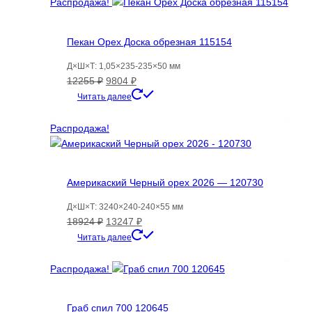
18887 ₽.
Распродажа!
Пекан Орех Доска обрезная 115154
Д×Ш×Т: 1,05×235-235×50 мм
Первоначальная
Текущая
12255
₽
9804
₽
цена
цена:
Читать далее
составляла
9804 ₽.
12255 ₽.
Распродажа!
Америкаский Черный орех 2026 — 120730
Д×Ш×Т: 3240×240-240×55 мм
Первоначальная
Текущая
18924
₽
13247
₽
цена
цена:
Читать далее
составляла
13247 ₽.
18924 ₽.
Распродажа!
Граб спил 700 120645