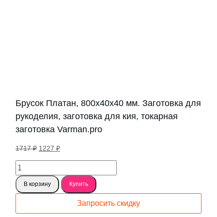
Брусок Платан, 800х40х40 мм. Заготовка для
рукоделия, заготовка для кия, токарная
заготовка Varman.pro
Первоначальная
Текущая
1717
₽
1227
₽
цена
цена:
Количество
составляла
1227 ₽.
товара
1717 ₽.
В корзину
Купить
Брусок
Платан,
Запросить скидку
800х40х40