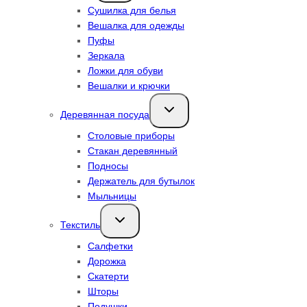
Сушилка для белья
Вешалка для одежды
Пуфы
Зеркала
Ложки для обуви
Вешалки и крючки
Переключить
Деревянная посуда
дочернее
меню
Столовые приборы
Стакан деревянный
Подносы
Держатель для бутылок
Мыльницы
Переключить
Текстиль
дочернее
меню
Салфетки
Дорожка
Скатерти
Шторы
Подушки