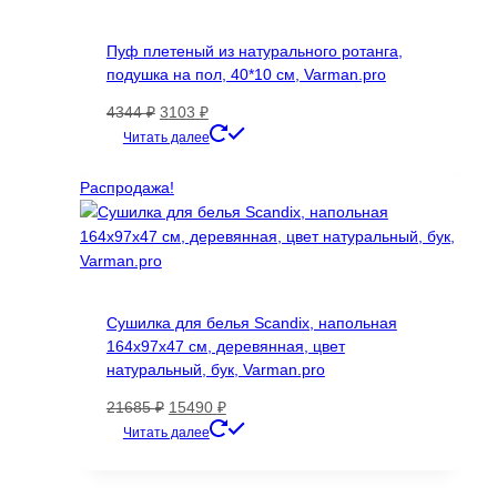
Пуф плетеный из натурального ротанга,
подушка на пол, 40*10 см, Varman.pro
Первоначальная
Текущая
4344
₽
3103
₽
цена
цена:
Читать далее
составляла
3103 ₽.
4344 ₽.
Распродажа!
Сушилка для белья Scandix, напольная
164х97х47 см, деревянная, цвет
натуральный, бук, Varman.pro
Первоначальная
Текущая
21685
₽
15490
₽
цена
цена:
Читать далее
составляла
15490 ₽.
21685 ₽.