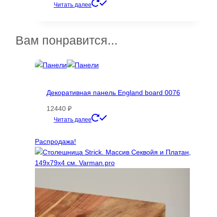
товара.
Этот
Читать далее
товар
имеет
несколько
Вам понравится...
вариаций.
Опции
можно
выбрать
на
Декоративная панель England board 0076
странице
12440
₽
товара.
Этот
Читать далее
товар
имеет
Распродажа!
несколько
вариаций.
Опции
можно
выбрать
на
странице