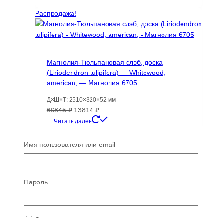
составляла
10766 ₽.
19809 ₽.
Распродажа!
Магнолия-Тюльпановая слэб, доска
(Liriodendron tulipifera) — Whitewood,
american, — Магнолия 6705
Д×Ш×Т: 2510×320×52 мм
Первоначальная
Текущая
60845
₽
13814
₽
цена
цена:
Читать далее
составляла
13814 ₽.
60845 ₽.
Имя пользователя или email
Распродажа
Распродажа!
Пароль