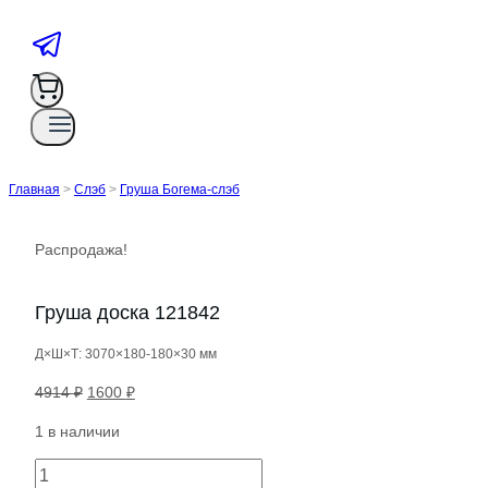
Главная
>
Слэб
>
Груша Богема-слэб
Распродажа!
Груша доска 121842
Д×Ш×Т: 3070×180-180×30 мм
Первоначальная
Текущая
4914
₽
1600
₽
цена
цена:
1 в наличии
составляла
1600 ₽.
4914 ₽.
Количество