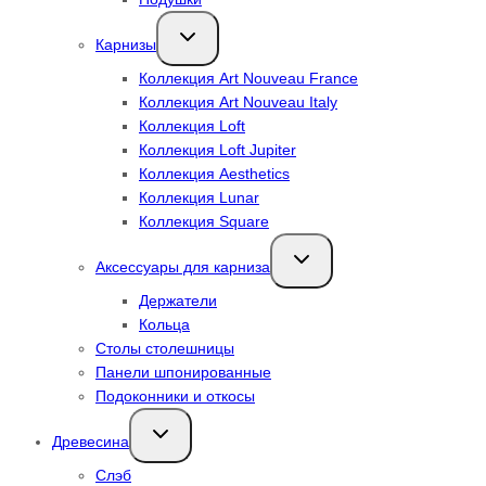
Переключить
Карнизы
дочернее
меню
Коллекция Art Nouveau France
Коллекция Art Nouveau Italy
Коллекция Loft
Коллекция Loft Jupiter
Коллекция Aesthetics
Коллекция Lunar
Коллекция Square
Переключить
Аксессуары для карниза
дочернее
меню
Держатели
Кольца
Столы столешницы
Панели шпонированные
Подоконники и откосы
Переключить
Древесина
дочернее
меню
Слэб