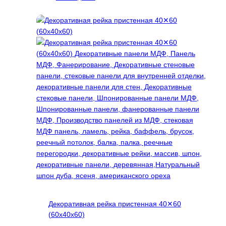
товар
имеет
несколько
вариаций.
Опции
можно
выбрать
на
странице
товара.
Декоративная рейка пристенная 40✕60
(60х40х60)