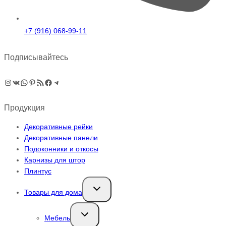
+7 (916) 068-99-11
Подписывайтесь
Instagram
ВКонтакте
WhatsApp
Pinterest
RSS-рассылка
Facebook
Telegram
Продукция
Декоративные рейки
Декоративные панели
Подоконники и откосы
Карнизы для штор
Плинтус
Переключить
Товары для дома
дочернее
меню
Переключить
Мебель
дочернее
меню