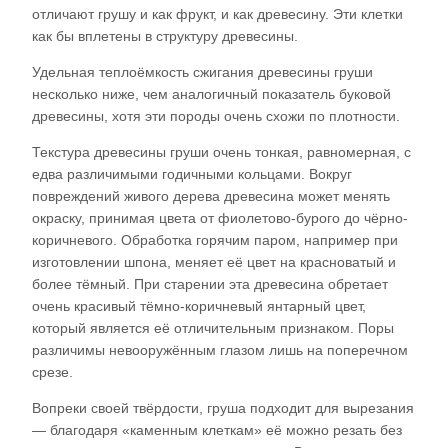
отличают грушу и как фрукт, и как древесину. Эти клетки
как бы вплетены в структуру древесины.
Удельная теплоёмкость сжигания древесины груши
несколько ниже, чем аналогичный показатель буковой
древесины, хотя эти породы очень схожи по плотности.
Текстура древесины груши очень тонкая, равномерная, с
едва различимыми годичными кольцами. Вокруг
повреждений живого дерева древесина может менять
окраску, принимая цвета от фиолетово-бурого до чёрно-
коричневого. Обработка горячим паром, например при
изготовлении шпона, меняет её цвет на красноватый и
более тёмный. При старении эта древесина обретает
очень красивый тёмно-коричневый янтарный цвет,
который является её отличительным признаком. Поры
различимы невооружённым глазом лишь на поперечном
срезе.
Вопреки своей твёрдости, груша подходит для вырезания
— благодаря «каменным клеткам» её можно резать без