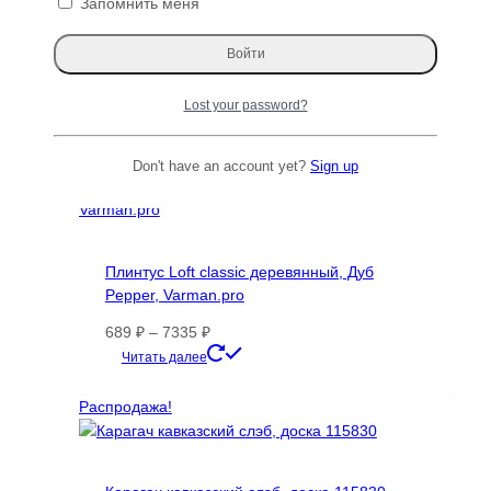
Запомнить меня
Держатель-кронштейн деревянный для
карниза Aesthetics, сосна, Varman.pro
Первоначальная
Текущая
1904
₽
1360
₽
Lost your password?
цена
цена:
Читать далее
составляла
1360 ₽.
1904 ₽.
Распродажа!
Don't have an account yet?
Sign up
Плинтус Loft classic деревянный, Дуб
Pepper, Varman.pro
Диапазон
689
₽
–
7335
₽
цен:
Этот
Читать далее
689 ₽
товар
–
имеет
Распродажа!
7335 ₽
несколько
вариаций.
Опции