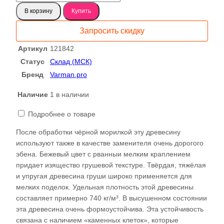
товара
В корзину
Купить
Груша
доска
Запросить скидку
121842
Артикул
121842
Статус
Склад (МСК)
Бренд
Varman.pro
Наличие
1 в наличии
Подробнее о товаре
После обработки чёрной морилкой эту древесину
используют также в качестве заменителя очень дорогого
эбена. Бежевый цвет с рванныи мелким краплением
придает изящество грушевой текстуре. Твёрдая, тяжёлая
и упругая древесина груши широко применяется для
мелких поделок. Удельная плотность этой древесины
составляет примерно 740 кг/м³. В высушенном состоянии
эта древесина очень формоустойчива. Эта устойчивость
связана с наличием «каменных клеток», которые