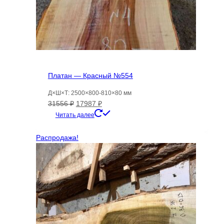
Платан — Красный №554
Д×Ш×Т: 2500×800-810×80 мм
Первоначальная
Текущая
31556
₽
17987
₽
цена
цена:
Читать далее
составляла
17987 ₽.
31556 ₽.
Распродажа!