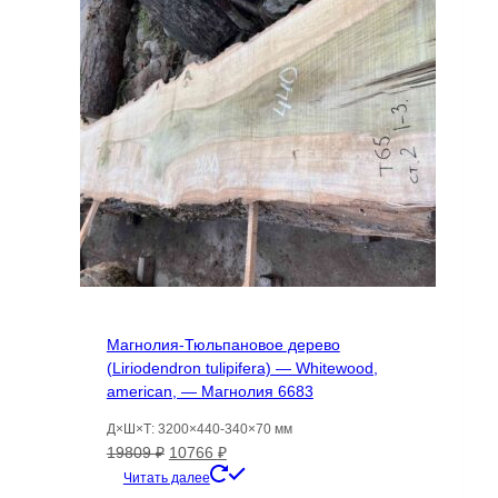
Магнолия-Тюльпановое дерево
(Liriodendron tulipifera) — Whitewood,
american, — Магнолия 6683
Д×Ш×Т: 3200×440-340×70 мм
Первоначальная
Текущая
19809
₽
10766
₽
цена
цена:
Читать далее