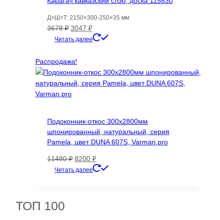
Карагач кавказский слэб, доска 115830
можно
выбрать
Д×Ш×Т: 2150×300-250×35 мм
на
Первоначальная
Текущая
3678
₽
3047
₽
странице
цена
цена:
Читать далее
товара.
составляла
3047 ₽.
3678 ₽.
Распродажа!
Подоконник-откос 300х2800мм
шпонированный, натуральный, серия
Pamela, цвет DUNA 607S, Varman.pro
Первоначальная
Текущая
11480
₽
8200
₽
цена
цена:
Читать далее
составляла
8200 ₽.
11480 ₽.
ТОП 100