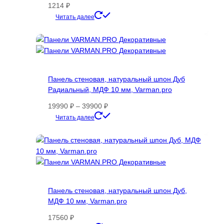
1214
₽
Этот
Читать далее
товар
имеет
несколько
вариаций.
Опции
Панель стеновая, натуральный шпон Дуб
можно
Радиальный, МДФ 10 мм, Varman.pro
выбрать
на
Диапазон
19990
₽
–
39900
₽
странице
цен:
Этот
Читать далее
товара.
19990 ₽
товар
–
имеет
39900 ₽
несколько
вариаций.
Опции
можно
Панель стеновая, натуральный шпон Дуб,
выбрать
МДФ 10 мм, Varman.pro
на
странице
17560
₽