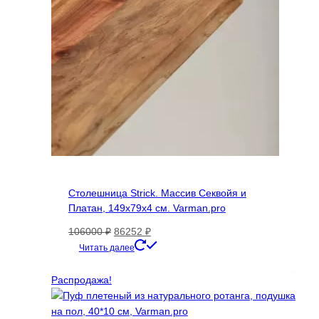
товара.
Столешница Strick. Массив Секвойя и
Платан, 149х79х4 см. Varman.pro
Первоначальная
Текущая
106000
₽
86252
₽
цена
цена:
Читать далее
составляла
86252 ₽.
106000 ₽.
Распродажа!