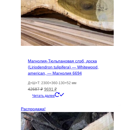
Магнолия-Тюльпановая слэб, доска
(Liriodendron tulipifera) — Whitewood,
american, — Магнолия 6694
Д×Ш×Т: 2300×360-130×52 мм
Первоначальная
Текущая
42687
₽
9691
₽
цена
цена:
Читать далее
составляла
9691 ₽.
42687 ₽.
Распродажа!