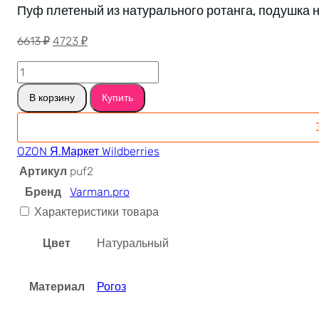
Пуф плетеный из натурального ротанга, подушка н
Первоначальная
Текущая
6613
₽
4723
₽
цена
цена:
Количество
составляла
4723 ₽.
товара
6613 ₽.
В корзину
Купить
Пуф
плетеный
из
OZON
Я.Маркет
Wildberries
натурального
Артикул
puf2
ротанга,
Бренд
Varman.pro
подушка
на
Характеристики товара
пол,
Цвет
Натуральный
40*30
см,
Varman.pro
Материал
Рогоз