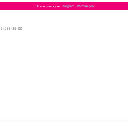
5% за подписку на
Telegram -Varman.pro
95) 233-35-00