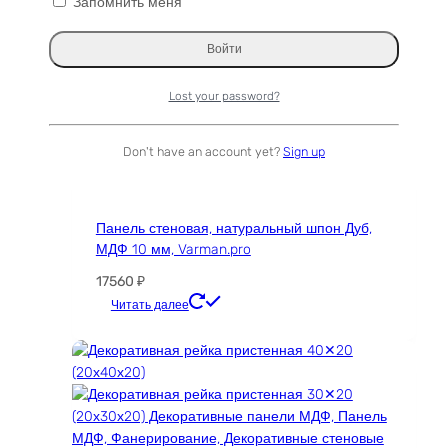
Запомнить меня
мм (черный), бук (цвет натуральный),
выбрать
Varman.pro
на
странице
Диапазон
10450
₽
–
14300
₽
товара.
цен:
Этот
Читать далее
Lost your password?
10450 ₽
товар
–
имеет
14300 ₽
несколько
Don't have an account yet?
Sign up
вариаций.
Опции
можно
Панель стеновая, натуральный шпон Дуб,
выбрать
МДФ 10 мм, Varman.pro
на
странице
17560
₽
товара.
Этот
Читать далее
товар
имеет
несколько
вариаций.
Опции
можно