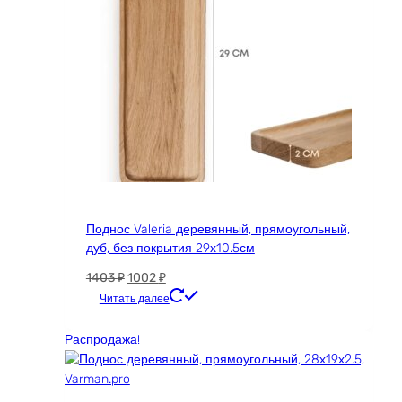
Поднос Valeria деревянный, прямоугольный,
дуб, без покрытия 29х10.5см
Первоначальная
Текущая
1403
₽
1002
₽
цена
цена:
Читать далее
составляла
1002 ₽.
1403 ₽.
Распродажа!