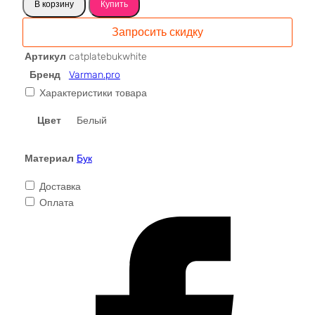
В корзину
Купить
Поднос
деревянный
Запросить скидку
"Киска",
бук,
Артикул
catplatebukwhite
белый,
Бренд
Varman.pro
миска
Характеристики товара
для
сухого
Цвет
Белый
корма
для
Материал
Бук
кошки
2х13х11
Доставка
см,
Оплата
Varman.pro