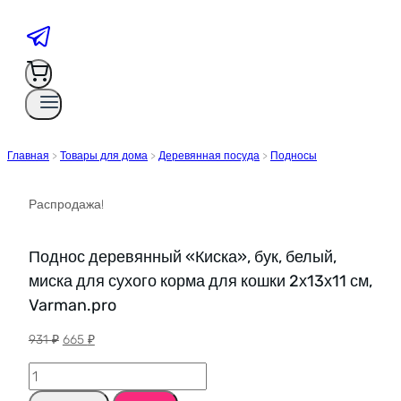
Главная
>
Товары для дома
>
Деревянная посуда
>
Подносы
Распродажа!
Поднос деревянный «Киска», бук, белый,
миска для сухого корма для кошки 2х13х11 см,
Varman.pro
Первоначальная
Текущая
931
₽
665
₽
цена
цена:
Количество
составляла
665 ₽.
товара
931 ₽.