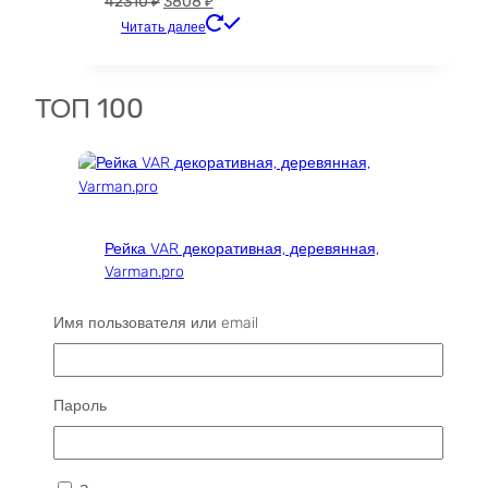
Первоначальная
Текущая
42310
₽
3808
₽
цена
цена:
Читать далее
составляла
3808 ₽.
42310 ₽.
ТОП 100
Рейка VAR декоративная, деревянная,
Varman.pro
Диапазон
11200
₽
–
37000
₽
Имя пользователя или email
цен:
Этот
Читать далее
11200 ₽
товар
–
имеет
37000 ₽
несколько
Пароль
вариаций.
Опции
Панель RUCIO реечная деревянная, МДФ 10
можно