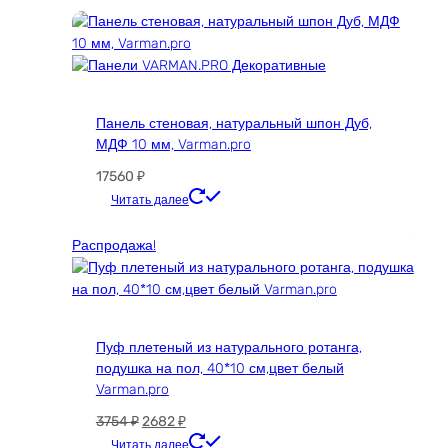
Опции
можно
выбрать
на
странице
товара.
Панель стеновая, натуральный шпон Дуб,
МДФ 10 мм, Varman.pro
17560
₽
Этот
Читать далее
товар
имеет
Распродажа!
несколько
вариаций.
Опции
можно
Пуф плетеный из натурального ротанга,
выбрать
подушка на пол, 40*10 см,цвет белый
на
Varman.pro
странице
товара.
Первоначальная
Текущая
3754
₽
2682
₽
цена
цена:
Читать далее