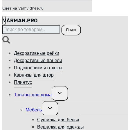
Свет на Vamvidnee.ru
VӐRMAN.PRO
Искать:
Поиск
Декоративные рейки
Декоративные панели
Подоконники и откосы
Карнизы для штор
Плинтус
Переключить
Товары для дома
дочернее
меню
Переключить
Мебель
дочернее
меню
Сушилка для белья
Вешалка для одежды