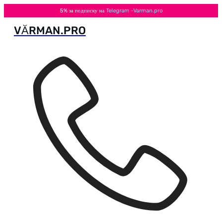
5% за подписку на
Telegram -Varman.pro
VӐRMAN.PRO
Перейти
к
содержимому