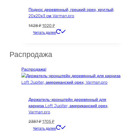
Поднос деревянный, грецкий орех, круглый,
20х20х3 см Varman.pro
Первоначальная
Текущая
1428
₽
1020
₽
цена
цена:
Читать далее
составляла
1020 ₽.
1428 ₽.
Распродажа
Распродажа!
Держатель-кронштейн деревянный для
карниза Loft Jupiter, американский орех,
Varman.pro
Первоначальная
Текущая
2387
₽
1705
₽
цена
цена:
Читать далее