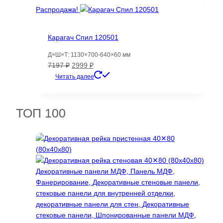
1011 ₽.
Распродажа!
Карагач Спил 120501
Д×Ш×Т: 1130×700-640×60 мм
Первоначальная
Текущая
7197
₽
2999
₽
цена
цена:
Читать далее
составляла
2999 ₽.
7197 ₽.
ТОП 100