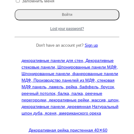
Диапазон
11200
₽
–
37000
₽
Запомнить меня
странице
цен:
Этот
Читать далее
товара.
11200 ₽
товар
–
имеет
37000 ₽
несколько
Lost your password?
вариаций.
Опции
Don't have an account yet?
Sign up
можно
выбрать
на
странице
товара.
Декоративная рейка пристенная 40✕60