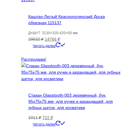
Опции
можно
Каштан-Лютый Краснополянский Доска
выбрать
обрезная 115137
на
странице
Д×Ш×Т: 3130×320-420×50 мм
товара.
Первоначальная
Текущая
29532
₽
14766
₽
цена
цена:
Читать далее
составляла
14766 ₽.
29532 ₽.
Распродажа!
Стакан Glasstooth-003 деревянный, бук,
95х75х75 мм, для ручек и карандашей, для
зубных щеток, для косметики
Первоначальная
Текущая
1011
₽
722
₽
цена
цена:
Читать далее
составляла
722 ₽.