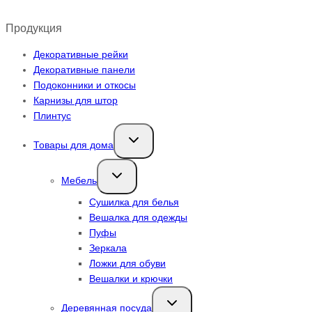
Продукция
Декоративные рейки
Декоративные панели
Подоконники и откосы
Карнизы для штор
Плинтус
Переключить
Товары для дома
дочернее
меню
Переключить
Мебель
дочернее
меню
Сушилка для белья
Вешалка для одежды
Пуфы
Зеркала
Ложки для обуви
Вешалки и крючки
Переключить
Деревянная посуда
дочернее