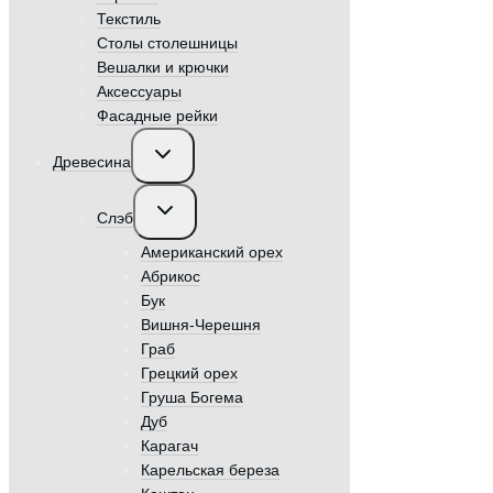
Текстиль
Столы столешницы
Вешалки и крючки
Аксессуары
Фасадные рейки
Переключить
Древесина
дочернее
меню
Переключить
Слэб
дочернее
меню
Американский орех
Абрикос
Бук
Вишня-Черешня
Граб
Грецкий орех
Груша Богема
Дуб
Карагач
Карельская береза