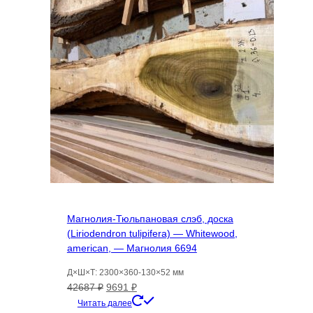
Магнолия-Тюльпановая слэб, доска
(Liriodendron tulipifera) — Whitewood,
american, — Магнолия 6694
Д×Ш×Т: 2300×360-130×52 мм
Первоначальная
Текущая
42687
₽
9691
₽
цена
цена:
Читать далее