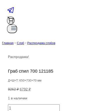
Главная
>
Слэб
>
Распродажа слэбов
Распродажа!
Граб спил 700 121185
Д×Ш×Т: 650×730×70 мм
Первоначальная
Текущая
9262
₽
6792
₽
цена
цена:
1 в наличии
составляла
6792 ₽.
9262 ₽.
Количество