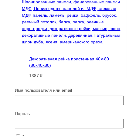
Декоративная рейка пристенная 40✕80
(80х40х80)
1387
₽
Этот
Читать далее
товар
Имя пользователя или email
имеет
несколько
вариаций.
Пароль
Опции
Рейка VAR декоративная, деревянная,
можно
Varman.pro
выбрать
на