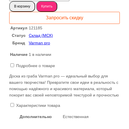
товара
В корзину
Купить
Граб
спил
Запросить скидку
700
121185
Артикул
121185
Статус
Склад (МСК)
Бренд
Varman.pro
Наличие
1 в наличии
Подробнее о товаре
Доска из граба Varman.pro — идеальный выбор для
вашего творчества! Превратите свои идеи в реальность с
помощью надёжного и красивого материала, который
покорит вас своей неповторимой текстурой и прочностью
Характеристики товара
Дополнительно
Естественная