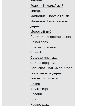
Каштан
Кедр — Гималайский
Кипарис
Магнолия ObovataThunb
Магнолия Тюльпановое
дерево
Мореный дуб
Пиния-итальянская сосна
Пекан орех
Платан Красный
Секвойя
Софора японская
Спилы торцевые
Слоновая Пальмира Юбе́я
Тюльпановое дерево
Тополь Белолистка
Чинар
Шелковица
Яблоня
Брус
Распродажа