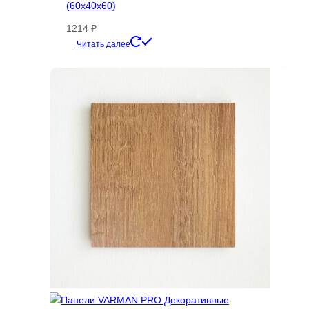
(60х40х60)
1214
₽
Этот
Читать далее
товар
имеет
несколько
вариаций.
Опции
можно
выбрать
на
странице
товара.