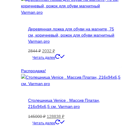
Деревянная ложка для обуви на магните, 75
см, коричневый, рожок для обуви магнитный
Varman.pro
Первоначальная
Текущая
2844
₽
2032
₽
цена
цена:
Читать далее
составляла
2032 ₽.
2844 ₽.
Распродажа!
Столешница Venice . Массив Платан,
216х94х6,5 см. Varman.pro
Первоначальная
Текущая
145000
₽
128838
₽
цена
цена:
Читать далее
составляла
128838 ₽.