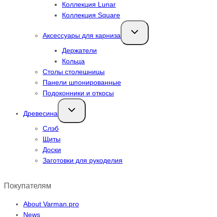
Коллекция Lunar
Коллекция Square
Переключить
Аксессуары для карниза
дочернее
меню
Держатели
Кольца
Столы столешницы
Панели шпонированные
Подоконники и откосы
Переключить
Древесина
дочернее
меню
Слэб
Щиты
Доски
Заготовки для рукоделия
Покупателям
About Varman.pro
News