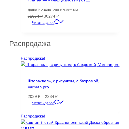
Платан — Чинар (Каповый) 8711
Д×Ш×Т: 2340×1200-870×85 мм
Первоначальная
Текущая
51054
₽
30274
₽
цена
цена:
Читать далее
составляла
30274 ₽.
51054 ₽.
Распродажа
Распродажа!
Штора-тюль, с рисунком, с бахромой,
Varman.pro
Диапазон
2039
₽
–
2234
₽
цен:
Этот
Читать далее
2039 ₽
товар
–
имеет
Распродажа!
2234 ₽
несколько
вариаций.