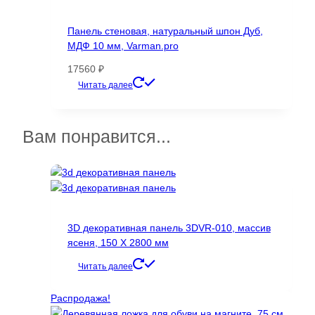
Панель стеновая, натуральный шпон Дуб,
МДФ 10 мм, Varman.pro
17560
₽
Этот
Читать далее
товар
имеет
несколько
Вам понравится...
вариаций.
Опции
можно
выбрать
на
странице
3D декоративная панель 3DVR-010, массив
товара.
ясеня, 150 Х 2800 мм
Читать далее
Распродажа!