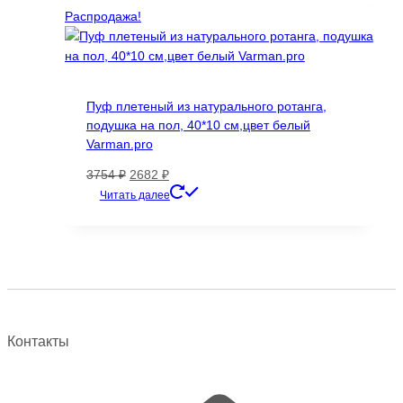
145000 ₽.
Распродажа!
Пуф плетеный из натурального ротанга,
подушка на пол, 40*10 см,цвет белый
Varman.pro
Первоначальная
Текущая
3754
₽
2682
₽
цена
цена:
Читать далее
составляла
2682 ₽.
3754 ₽.
Контакты