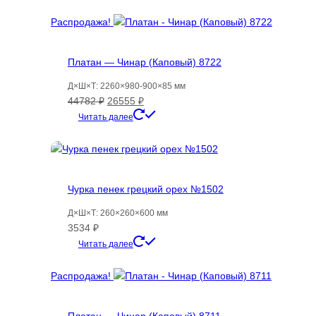
составляла
9691 ₽.
42687 ₽.
Распродажа!
Платан — Чинар (Каповый) 8722
Д×Ш×Т: 2260×980-900×85 мм
Первоначальная
Текущая
44782
₽
26555
₽
цена
цена:
Читать далее
составляла
26555 ₽.
44782 ₽.
Чурка пенек грецкий орех №1502
Д×Ш×Т: 260×260×600 мм
3534
₽
Читать далее
Распродажа!