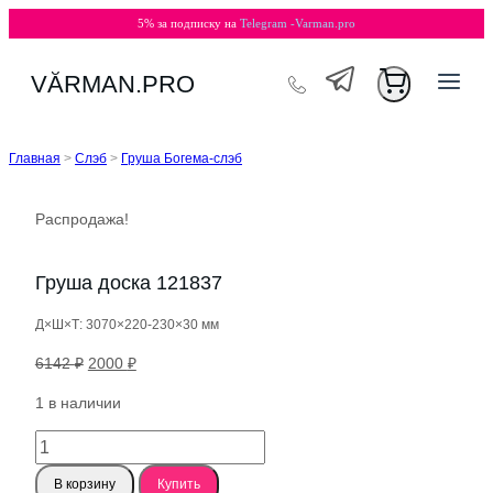
5% за подписку на
Telegram -Varman.pro
Перейти
VӐRMAN.PRO
к
содержимому
Главная
>
Слэб
>
Груша Богема-слэб
Распродажа!
Груша доска 121837
Д×Ш×Т: 3070×220-230×30 мм
Первоначальная
Текущая
6142
₽
2000
₽
цена
цена:
1 в наличии
составляла
2000 ₽.
6142 ₽.
Количество
товара
В корзину
Купить
Груша