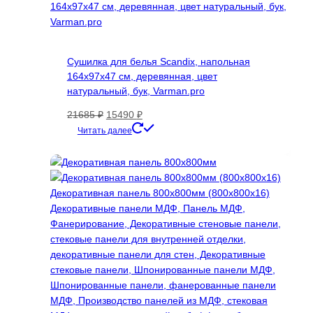
Сушилка для белья Scandix, напольная
164х97х47 см, деревянная, цвет
натуральный, бук, Varman.pro
Первоначальная
Текущая
21685
₽
15490
₽
цена
цена:
Читать далее
составляла
15490 ₽.
21685 ₽.