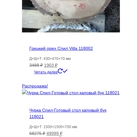
Грецкий орех Спил Vitla 118002
Д×Ш×Т: 430×470×70 мм
Первоначальная
Текущая
3488
₽
1903
₽
цена
цена:
Читать далее
составляла
1903 ₽.
3488 ₽.
Распродажа!
Чурка Спил-Готовый стол каповый бук
118021
Д×Ш×Т: 1500×1500×700 мм
Первоначальная
Текущая
68275
₽
49999
₽