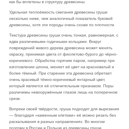
как бы вплетены в структуру древесины.
Удельная теплоёмкость сжигания древесины груши
несколько ниже, чем аналогичный показатель буковой
древесины, хотя эти породы очень схожи по плотности.
Текстура древесины груши очень тонкая, равномерная, с
едва различимыми годичными кольцами. Вокруг
повреждений живого дерева древесина может менять
окраску, принимая цвета от фиолетово-бурого до чёрно-
коричневого. Обработка горячим паром, например при
изготовлении шпона, меняет её цвет на красноватый и
более тёмный. При старении эта древесина обретает
очень красивый тёмно-коричневый янтарный цвет,
который является её отличительным признаком. Поры
различимы невооружённым глазом лишь на поперечном
срезе.
Вопреки своей твёрдости, груша подходит для вырезания
— благодаря «каменным клеткам» её можно резать без
раскалывания в разных направлениях. Во многом
поэтому в России и Польше из древесины груши