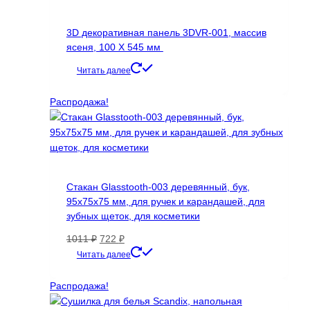
на
странице
3D декоративная панель 3DVR-001, массив
товара.
ясеня, 100 Х 545 мм
Читать далее
Распродажа!
Стакан Glasstooth-003 деревянный, бук,
95х75х75 мм, для ручек и карандашей, для
зубных щеток, для косметики
Первоначальная
Текущая
1011
₽
722
₽
цена
цена:
Читать далее
составляла
722 ₽.
1011 ₽.
Распродажа!