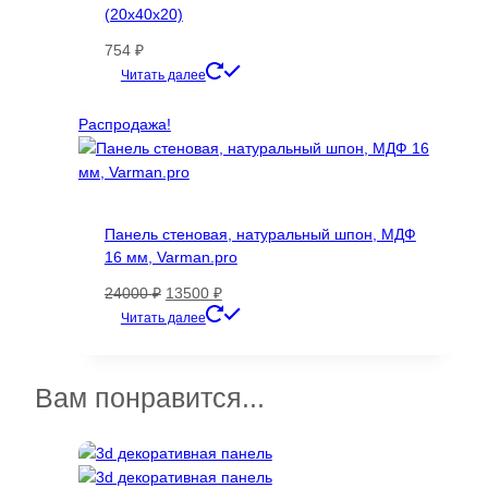
(20х40х20)
754
₽
Этот
Читать далее
товар
имеет
Распродажа!
несколько
вариаций.
Опции
можно
Панель стеновая, натуральный шпон, МДФ
выбрать
16 мм, Varman.pro
на
странице
Первоначальная
Текущая
24000
₽
13500
₽
товара.
цена
цена:
Этот
Читать далее
составляла
13500 ₽.
товар
24000 ₽.
имеет
несколько
Вам понравится...
вариаций.
Опции
можно
выбрать