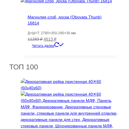
Магнолия слэб, доска (Obovata Thunb)
16814
Д×Ш×Т: 2780×350-290×30 мм
Первоначальная
Текущая
11283
₽
4513
₽
цена
цена:
Читать далее
составляла
4513 ₽.
11283 ₽.
ТОП 100