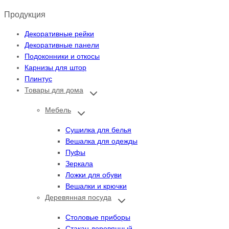
Продукция
Декоративные рейки
Декоративные панели
Подоконники и откосы
Карнизы для штор
Плинтус
Товары для дома
Переключить
дочернее
меню
Мебель
Переключить
дочернее
меню
Сушилка для белья
Вешалка для одежды
Пуфы
Зеркала
Ложки для обуви
Вешалки и крючки
Деревянная посуда
Переключить
дочернее
меню
Столовые приборы
Стакан деревянный