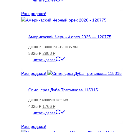
Читать далее
составляла
738 ₽.
1033 ₽.
Распродажа!
Америкаский Черный орех 2026 — 120775
Д×Ш×Т: 1300×190-190×35 мм
Первоначальная
Текущая
3825
₽
2988
₽
цена
цена:
Читать далее
составляла
2988 ₽.
3825 ₽.
Распродажа!
Спил, срез Дуба Третьякова 115315
Д×Ш×Т: 490×530×85 мм
Первоначальная
Текущая
4325
₽
1766
₽
цена
цена:
Читать далее
составляла
1766 ₽.
4325 ₽.
Распродажа!