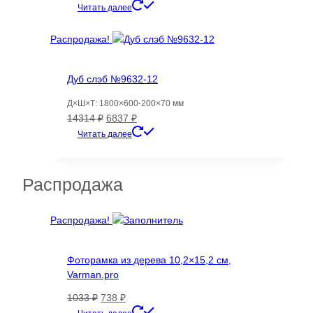
цена
цена:
Читать далее
составляла
49999 ₽.
68275 ₽.
Распродажа!
Дуб слэб №9632-12
Д×Ш×Т: 1800×600-200×70 мм
Первоначальная
Текущая
14314
₽
6837
₽
цена
цена:
Читать далее
составляла
6837 ₽.
14314 ₽.
Распродажа
Распродажа!
Фоторамка из дерева 10,2×15,2 см,
Varman.pro
Первоначальная
Текущая
1033
₽
738
₽
цена
цена: