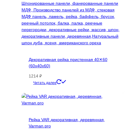
Декоративная рейка пристенная 40✕60
(60х40х60)
1214
₽
Этот
Читать далее
товар
имеет
несколько
вариаций.
Опции
Рейка VAR декоративная, деревянная,
можно
Varman.pro
выбрать