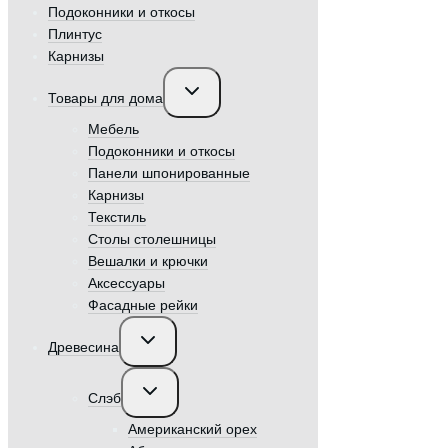
Подоконники и откосы
Плинтус
Карнизы
Переключить
Товары для дома
дочернее
меню
Мебель
Подоконники и откосы
Панели шпонированные
Карнизы
Текстиль
Столы столешницы
Вешалки и крючки
Аксессуары
Фасадные рейки
Переключить
Древесина
дочернее
меню
Переключить
Слэб
дочернее
меню
Американский орех