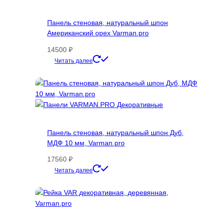
вариаций.
Опции
Панель стеновая, натуральный шпон
можно
Американский орех Varman.pro
выбрать
на
14500
₽
странице
Этот
Читать далее
товара.
товар
имеет
несколько
вариаций.
Опции
можно
Панель стеновая, натуральный шпон Дуб,
выбрать
МДФ 10 мм, Varman.pro
на
странице
17560
₽
товара.
Этот
Читать далее
товар
имеет
несколько
вариаций.