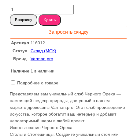
20493 ₽.
Количество
товара
В корзину
Купить
Американский
Черный
Запросить скидку
Орех
слэб,
Артикул
116012
доска
Статус
Склад (МСК)
50мм
Бренд
Varman.pro
116012
Наличие
1 в наличии
Подробнее о товаре
Представляем вам уникальный слэб Черного Ореха —
настоящий шедевр природы, доступный в нашем
маркете древесины Varman.pro. Этот слэб произведение
искусства, которое обогатит ваш интерьер и добавит
неповторимый шарм в любой проект.
Использование Черного Ореха
Столы и Столешницы: Создайте уникальный стол или