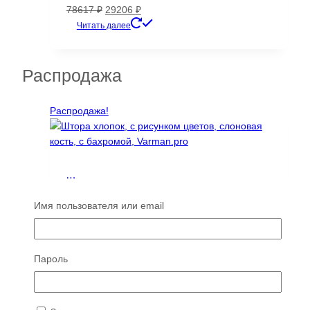
Первоначальная
Текущая
78617
₽
29206
₽
цена
цена:
Читать далее
составляла
29206 ₽.
78617 ₽.
Распродажа
Распродажа!
Штора хлопок, с рисунком цветов, слоновая
кость, с бахромой, Varman.pro
Имя пользователя или email
Диапазон
2326
₽
–
2709
₽
цен:
Этот
Читать далее
2326 ₽
товар
Пароль
–
имеет
Распродажа!
2709 ₽
несколько
вариаций.
Опции