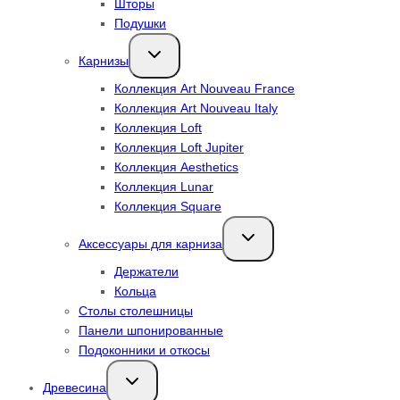
Шторы
Подушки
Переключить
Карнизы
дочернее
меню
Коллекция Art Nouveau France
Коллекция Art Nouveau Italy
Коллекция Loft
Коллекция Loft Jupiter
Коллекция Aesthetics
Коллекция Lunar
Коллекция Square
Переключить
Аксессуары для карниза
дочернее
меню
Держатели
Кольца
Столы столешницы
Панели шпонированные
Подоконники и откосы
Переключить
Древесина
дочернее
меню