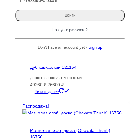
Запомнить меня
можно
Карниз для штор деревянный двухрядный
выбрать
Lunar круглый, Дуб, Varman.pro
на
странице
Диапазон
5432
₽
–
28882
₽
Lost your password?
товара.
цен:
Этот
Читать далее
5432 ₽
товар
Don't have an account yet?
Sign up
–
имеет
Распродажа!
28882 ₽
несколько
вариаций.
Дуб кавказский 121154
Опции
можно
Д×Ш×Т: 3000×750-700×90 мм
выбрать
Первоначальная
Текущая
49260
₽
26600
₽
на
цена
цена:
Читать далее
странице
составляла
26600 ₽.
товара.
49260 ₽.
Распродажа!
Магнолия слэб, доска (Obovata Thunb)
16756