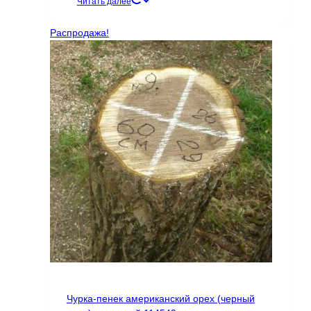
цена
цена:
Читать далее
составляла
4726 ₽.
5769 ₽.
Распродажа!
Чурка-пенек американский орех (черный