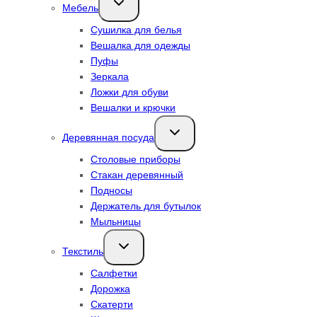
Мебель
дочернее
меню
Сушилка для белья
Вешалка для одежды
Пуфы
Зеркала
Ложки для обуви
Вешалки и крючки
Переключить
Деревянная посуда
дочернее
меню
Столовые приборы
Стакан деревянный
Подносы
Держатель для бутылок
Мыльницы
Переключить
Текстиль
дочернее
меню
Салфетки
Дорожка
Скатерти