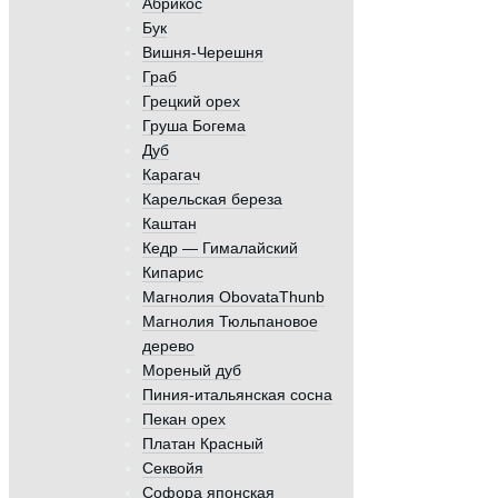
Абрикос
Бук
Вишня-Черешня
Граб
Грецкий орех
Груша Богема
Дуб
Карагач
Карельская береза
Каштан
Кедр — Гималайский
Кипарис
Магнолия ObovataThunb
Магнолия Тюльпановое
дерево
Мореный дуб
Пиния-итальянская сосна
Пекан орех
Платан Красный
Секвойя
Софора японская