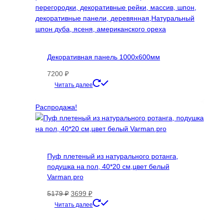
Декоративная панель 1000х600мм
7200
₽
Этот
Читать далее
товар
имеет
Распродажа!
несколько
вариаций.
Опции
можно
Пуф плетеный из натурального ротанга,
выбрать
подушка на пол, 40*20 см,цвет белый
на
Varman.pro
странице
товара.
Первоначальная
Текущая
5179
₽
3699
₽
цена
цена:
Читать далее
составляла
3699 ₽.