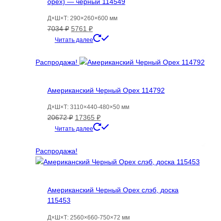
орех) — черный 114549
Д×Ш×Т: 290×260×600 мм
Первоначальная
Текущая
7034
₽
5761
₽
цена
цена:
Читать далее
составляла
5761 ₽.
7034 ₽.
Распродажа!
Американский Черный Орех 114792
Д×Ш×Т: 3110×440-480×50 мм
Первоначальная
Текущая
20672
₽
17365
₽
цена
цена:
Читать далее
составляла
17365 ₽.
20672 ₽.
Распродажа!
Американский Черный Орех слэб, доска
115453
Д×Ш×Т: 2560×660-750×72 мм