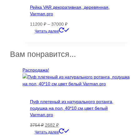
Опции
Рейка VAR декоративная, деревянная,
можно
Varman.pro
выбрать
на
Диапазон
11200
₽
–
37000
₽
странице
цен:
Этот
Читать далее
товара.
11200 ₽
товар
–
имеет
37000 ₽
несколько
Вам понравится...
вариаций.
Опции
Распродажа!
можно
выбрать
на
странице
товара.
Пуф плетеный из натурального ротанга,
подушка на пол, 40*10 см,цвет белый
Varman.pro
Первоначальная
Текущая
3754
₽
2682
₽
цена
цена:
Читать далее
составляла
2682 ₽.