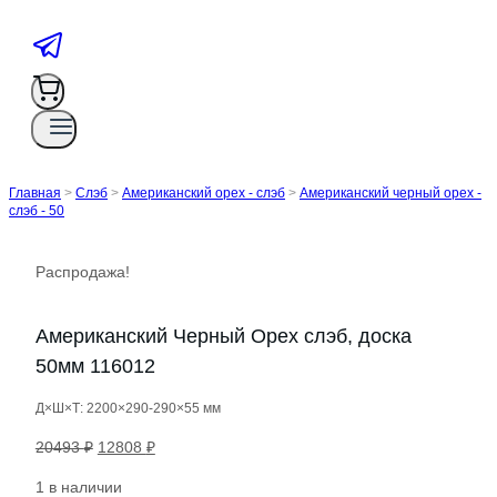
Главная
>
Слэб
>
Американский орех - слэб
>
Американский черный орех -
слэб - 50
Распродажа!
Американский Черный Орех слэб, доска
50мм 116012
Д×Ш×Т: 2200×290-290×55 мм
Первоначальная
Текущая
20493
₽
12808
₽
цена
цена:
1 в наличии
составляла
12808 ₽.