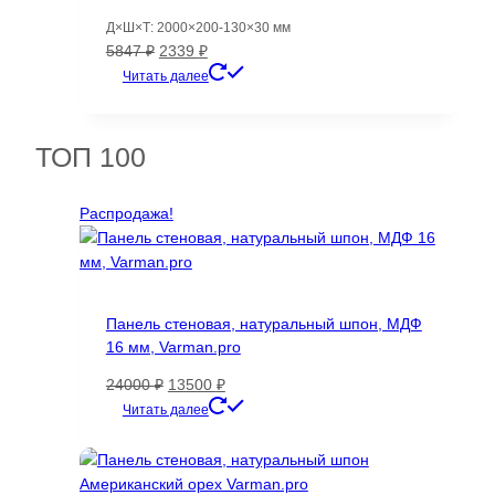
Д×Ш×Т: 2000×200-130×30 мм
Первоначальная
Текущая
5847
₽
2339
₽
цена
цена:
Читать далее
составляла
2339 ₽.
5847 ₽.
ТОП 100
Распродажа!
Панель стеновая, натуральный шпон, МДФ
16 мм, Varman.pro
Первоначальная
Текущая
24000
₽
13500
₽
цена
цена:
Этот
Читать далее
составляла
13500 ₽.
товар
24000 ₽.
имеет
несколько