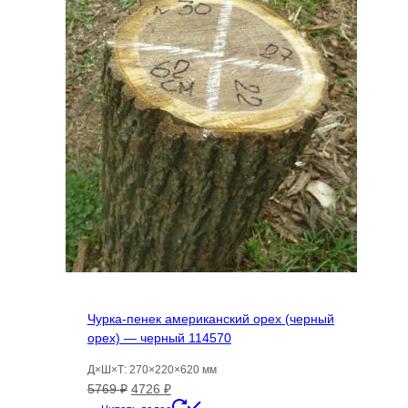
Чурка-пенек американский орех (черный
орех) — черный 114570
Д×Ш×Т: 270×220×620 мм
Первоначальная
Текущая
5769
₽
4726
₽