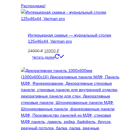
3754 ₽.
Распродажа!
Интерьерная скамья — журнальный столик
125х46х44, Varman.pro
Первоначальная
Текущая
24000
₽
18900
₽
цена
цена:
Этот
Читать далее
составляла
18900 ₽.
товар
24000 ₽.
имеет
несколько
вариаций.
Опции
можно
выбрать
на
странице
товара.