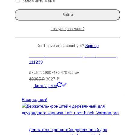
Запомнить меня
Первоначальная
Текущая
7573
₽
5916
₽
цена
цена:
Читать далее
составляла
5916 ₽.
7573 ₽.
Распродажа!
Lost your password?
Don't have an account yet?
Sign up
Пальмира Слоновая слэб, доска (Palmwood)
111239
Д×Ш×Т: 1980×470-470×55 мм
Первоначальная
Текущая
40305
₽
3627
₽
цена
цена:
Читать далее
составляла
3627 ₽.
40305 ₽.
Распродажа!
Держатель-кронштейн деревянный для