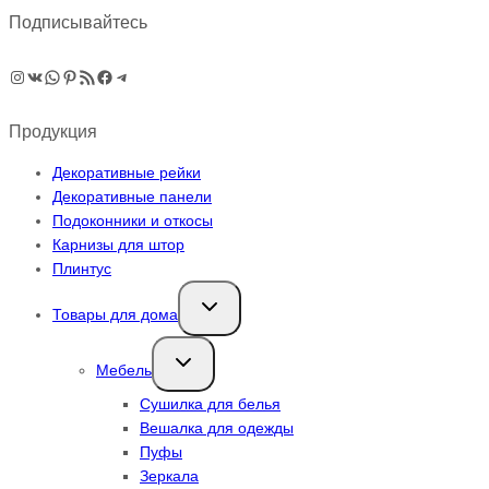
Подписывайтесь
Instagram
ВКонтакте
WhatsApp
Pinterest
RSS-рассылка
Facebook
Telegram
Продукция
Декоративные рейки
Декоративные панели
Подоконники и откосы
Карнизы для штор
Плинтус
Переключить
Товары для дома
дочернее
меню
Переключить
Мебель
дочернее
меню
Сушилка для белья
Вешалка для одежды
Пуфы
Зеркала