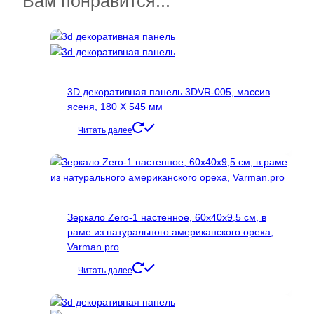
Вам понравится...
вариаций.
Опции
можно
выбрать
на
странице
3D декоративная панель 3DVR-005, массив
товара.
ясеня, 180 Х 545 мм
Читать далее
Зеркало Zero-1 настенное, 60х40х9,5 см, в
раме из натурального американского ореха,
Varman.pro
Читать далее