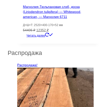
Магнолия-Тюльпановая слэб, доска
(Liriodendron tulipifera) — Whitewood,
american, — Магнолия 6711
Д×Ш×Т: 2520×400-170×52 мм
Первоначальная
Текущая
54406
₽
12352
₽
цена
цена:
Читать далее
составляла
12352 ₽.
54406 ₽.
Распродажа
Распродажа!