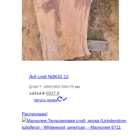
Дуб слэб №9632-12
Д×Ш×Т: 1800×600-200×70 мм
Первоначальная
Текущая
14314
₽
6837
₽
цена
цена:
Читать далее
составляла
6837 ₽.
14314 ₽.
Распродажа!