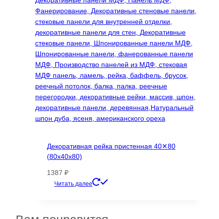
можно
выбрать
на
странице
товара.
Декоративная рейка пристенная 40✕80
(80х40х80)
1387
₽
Этот
Читать далее
товар
имеет
несколько