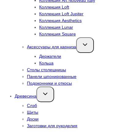
Коллекция Art Nouveau Italy
Коллекция Loft
Коллекция Loft Jupiter
Коллекция Aesthetics
Коллекция Lunar
Коллекция Square
Переключить
Аксессуары для карниза
дочернее
меню
Держатели
Кольца
Столы столешницы
Панели шпонированные
Подоконники и откосы
Переключить
Древесина
дочернее
меню
Слэб
Щиты
Доски
Заготовки для рукоделия