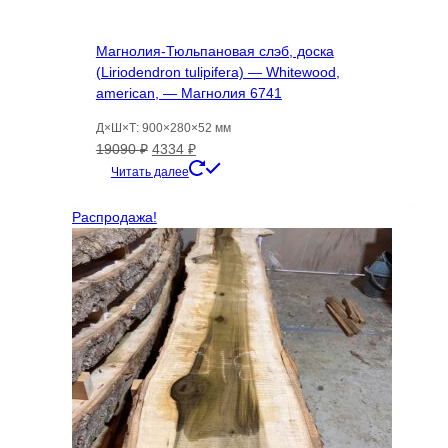
Магнолия-Тюльпановая слэб, доска
(Liriodendron tulipifera) — Whitewood,
american, — Магнолия 6741
Д×Ш×Т: 900×280×52 мм
Первоначальная
Текущая
19090
₽
4334
₽
цена
цена:
Читать далее
составляла
4334 ₽.
19090 ₽.
Распродажа!