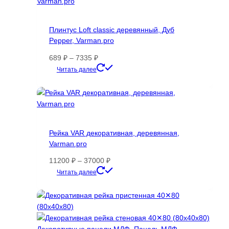
Опции
можно
Плинтус Loft classic деревянный, Дуб
выбрать
Pepper, Varman.pro
на
странице
Диапазон
689
₽
–
7335
₽
товара.
цен:
Этот
Читать далее
689 ₽
товар
–
имеет
7335 ₽
несколько
вариаций.
Опции
Рейка VAR декоративная, деревянная,
можно
Varman.pro
выбрать
на
Диапазон
11200
₽
–
37000
₽
странице
цен:
Этот
Читать далее
товара.
11200 ₽
товар
–
имеет
37000 ₽
несколько
вариаций.
Опции