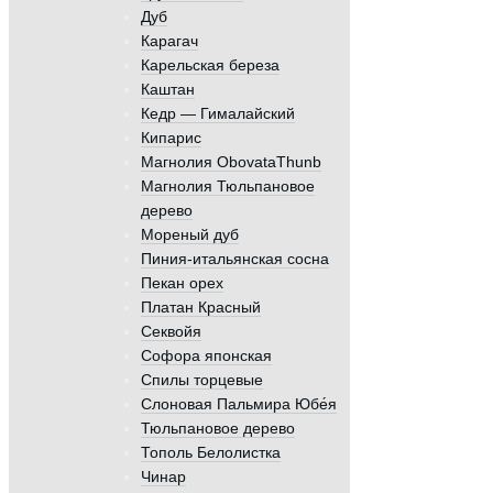
Дуб
Карагач
Карельская береза
Каштан
Кедр — Гималайский
Кипарис
Магнолия ObovataThunb
Магнолия Тюльпановое
дерево
Мореный дуб
Пиния-итальянская сосна
Пекан орех
Платан Красный
Секвойя
Софора японская
Спилы торцевые
Слоновая Пальмира Юбе́я
Тюльпановое дерево
Тополь Белолистка
Чинар