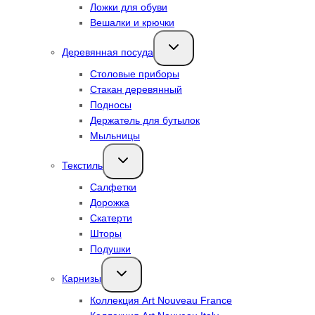
Ложки для обуви
Вешалки и крючки
Переключить
Деревянная посуда
дочернее
меню
Столовые приборы
Стакан деревянный
Подносы
Держатель для бутылок
Мыльницы
Переключить
Текстиль
дочернее
меню
Салфетки
Дорожка
Скатерти
Шторы
Подушки
Переключить
Карнизы
дочернее
меню
Коллекция Art Nouveau France