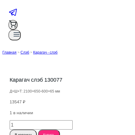
Главная
>
Слэб
>
Карагач - слэб
Карагач слэб 130077
Д×Ш×Т: 2100×650-600×65 мм
13547
₽
1 в наличии
Количество
товара
В корзину
Купить