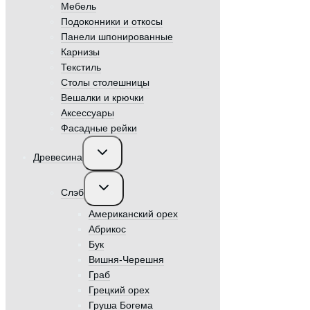
Мебель
Подоконники и откосы
Панели шпонированные
Карнизы
Текстиль
Столы столешницы
Вешалки и крючки
Аксессуары
Фасадные рейки
Переключить
Древесина
дочернее
меню
Переключить
Слэб
дочернее
меню
Американский орех
Абрикос
Бук
Вишня-Черешня
Граб
Грецкий орех
Груша Богема