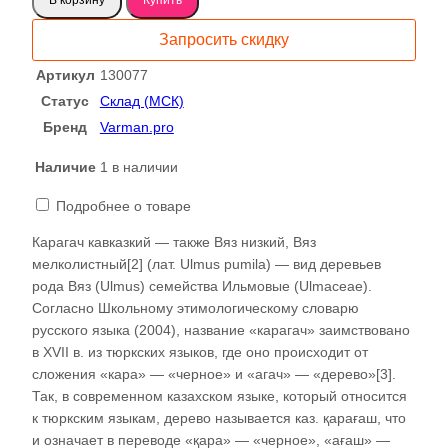
Карагач
слэб
Запросить скидку
130077
Артикул
130077
Статус
Склад (МСК)
Бренд
Varman.pro
Наличие
1 в наличии
Подробнее о товаре
Карагач кавказкий — также Вяз низкий, Вяз
мелколистный[2] (лат. Ulmus pumila) — вид деревьев
рода Вяз (Ulmus) семейства Ильмовые (Ulmaceae).
Согласно Школьному этимологическому словарю
русского языка (2004), название «карагач» заимствовано
в XVII в. из тюркских языков, где оно происходит от
сложения «кара» — «черное» и «агач» — «дерево»[3].
Так, в современном казахском языке, который относится
к тюркским языкам, дерево называется каз. қарағаш, что
и означает в переводе «қара» — «черное», «ағаш» —