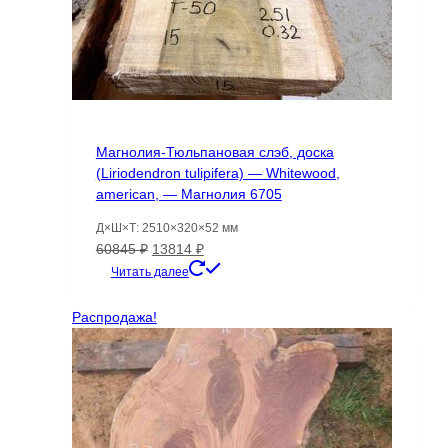
Магнолия-Тюльпановая слэб, доска
(Liriodendron tulipifera) — Whitewood,
american, — Магнолия 6705
Д×Ш×Т: 2510×320×52 мм
Первоначальная
Текущая
60845
₽
13814
₽
цена
цена:
Читать далее
составляла
13814 ₽.
60845 ₽.
Распродажа!