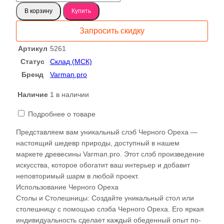
товара
В корзину
Купить
Черный
орех
Запросить скидку
(Американский
орех)
Артикул
5261
5261
Статус
Склад (МСК)
Бренд
Varman.pro
Наличие
1 в наличии
Подробнее о товаре
Представляем вам уникальный слэб Черного Ореха —
настоящий шедевр природы, доступный в нашем
маркете древесины Varman.pro. Этот слэб произведение
искусства, которое обогатит ваш интерьер и добавит
неповторимый шарм в любой проект.
Использование Черного Ореха
Столы и Столешницы: Создайте уникальный стол или
столешницу с помощью слэба Черного Ореха. Его яркая
индивидуальность сделает каждый обеденный опыт по-