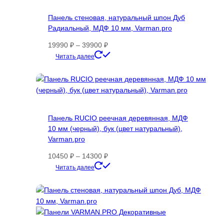
Панель стеновая, натуральный шпон Дуб
Радиальный, МДФ 10 мм, Varman.pro
Диапазон
19990
₽
–
39900
₽
цен:
Этот
Читать далее
19990 ₽
товар
–
имеет
39900 ₽
несколько
вариаций.
Опции
Панель RUCIO реечная деревянная, МДФ
можно
10 мм (черный), бук (цвет натуральный),
выбрать
Varman.pro
на
странице
Диапазон
10450
₽
–
14300
₽
товара.
цен:
Этот
Читать далее
10450 ₽
товар
–
имеет
14300 ₽
несколько
вариаций.
Опции