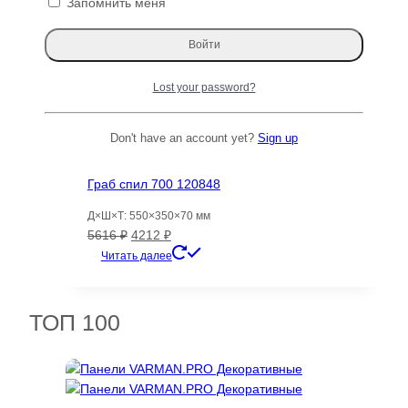
Запомнить меня
Америкаский Черный орех 2026 — 120724
Д×Ш×Т: 3020×380-380×55 мм
Первоначальная
Текущая
27928
₽
21819
₽
Lost your password?
цена
цена:
Читать далее
составляла
21819 ₽.
27928 ₽.
Распродажа!
Don't have an account yet?
Sign up
Граб спил 700 120848
Д×Ш×Т: 550×350×70 мм
Первоначальная
Текущая
5616
₽
4212
₽
цена
цена:
Читать далее
составляла
4212 ₽.
5616 ₽.
ТОП 100