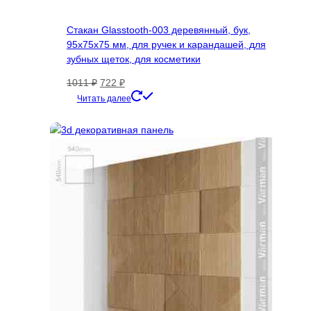
можно
выбрать
Стакан Glasstooth-003 деревянный, бук,
на
95х75х75 мм, для ручек и карандашей, для
странице
зубных щеток, для косметики
товара.
Первоначальная
Текущая
1011
₽
722
₽
цена
цена:
Читать далее
составляла
722 ₽.
1011 ₽.