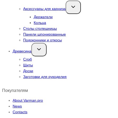
Переключить
Аксессуары для карниза
дочернее
меню
Держатели
Кольца
Столы столешницы
Панели шпонированные
Подоконники и откосы
Переключить
Древесина
дочернее
меню
Слэб
Щиты
Доски
Заготовки для рукоделия
Покупателям
About Varman.pro
News
Contacts