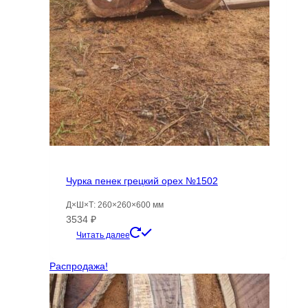
Чурка пенек грецкий орех №1502
Д×Ш×Т: 260×260×600 мм
3534
₽
Читать далее
Распродажа!