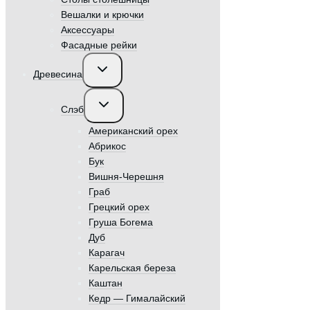
Вешалки и крючки
Аксессуары
Фасадные рейки
Переключить
Древесина
дочернее
меню
Переключить
Слэб
дочернее
меню
Американский орех
Абрикос
Бук
Вишня-Черешня
Граб
Грецкий орех
Груша Богема
Дуб
Карагач
Карельская береза
Каштан
Кедр — Гималайский