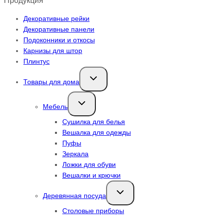
Продукция
Декоративные рейки
Декоративные панели
Подоконники и откосы
Карнизы для штор
Плинтус
Переключить
Товары для дома
дочернее
меню
Переключить
Мебель
дочернее
меню
Сушилка для белья
Вешалка для одежды
Пуфы
Зеркала
Ложки для обуви
Вешалки и крючки
Переключить
Деревянная посуда
дочернее
меню
Столовые приборы