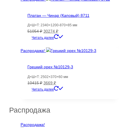
Платан — Чинар (Каповый) 8711
Д×Ш×Т: 2340×1200-870×85 мм
Первоначальная
Текущая
51054
₽
30274
₽
цена
цена:
Читать далее
составляла
30274 ₽.
51054 ₽.
Распродажа!
Грецкий орех №10129-3
Д×Ш×Т: 2502×370×60 мм
Первоначальная
Текущая
10415
₽
3669
₽
цена
цена:
Читать далее
составляла
3669 ₽.
10415 ₽.
Распродажа
Распродажа!