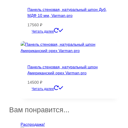
можно
Панель стеновая, натуральный шпон Дуб,
выбрать
МДФ 10 мм, Varman.pro
на
странице
17560
₽
товара.
Этот
Читать далее
товар
имеет
несколько
вариаций.
Опции
Панель стеновая, натуральный шпон
можно
Американский орех Varman.pro
выбрать
на
14500
₽
странице
Этот
Читать далее
товара.
товар
имеет
несколько
Вам понравится...
вариаций.
Опции
Распродажа!
можно