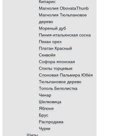
Кипарис
Магнолия ObovataThunb
Магнолия Тюльпановое
дерево
Мореный дуб
Пиния-итальянская сосна
Пекан орех
Платан Красный
Секвойя
Софора японская
Спилы торцевые
Слоновая Пальмира Юбе́я
Тюльпановое дерево
Тополь Белолистка
Чинар
Шелковица
Яблоня
Брус
Распродажа
Чурки
Щиты