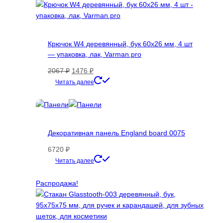
выбрать
на
странице
товара.
Крючок W4 деревянный, бук 60х26 мм, 4 шт
— упаковка, лак, Varman.pro
Первоначальная
Текущая
2067
₽
1476
₽
цена
цена:
Читать далее
составляла
1476 ₽.
2067 ₽.
Декоративная панель England board 0075
6720
₽
Этот
Читать далее
товар
имеет
Распродажа!
несколько
вариаций.
Опции