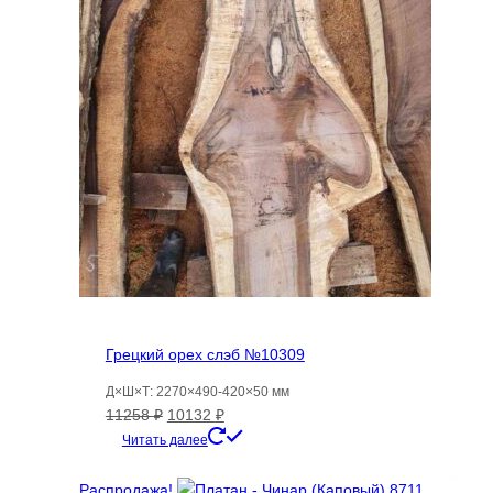
Грецкий орех слэб №10309
Д×Ш×Т: 2270×490-420×50 мм
Первоначальная
Текущая
11258
₽
10132
₽
цена
цена:
Читать далее
составляла
10132 ₽.
11258 ₽.
Распродажа!