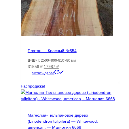
Платан — Красный №554
Д×Ш×Т: 2500×800-810×80 мм
Первоначальная
Текущая
31556
₽
17987
₽
цена
цена:
Читать далее
составляла
17987 ₽.
31556 ₽.
Распродажа!
Магнолия-Тюльпановое дерево
(Liriodendron tulipifera) — Whitewood,
american, — Магнолия 6668