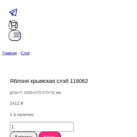
Главная
>
Слэб
Яблоня крымская слэб 118062
Д×Ш×Т: 1000×270-270×32 мм
2412
₽
1 в наличии
Количество
товара
В корзину
Купить