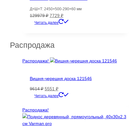
Д×Ш×Т: 2450×500-290×60 мм
Первоначальная
Текущая
129979
₽
7729
₽
цена
цена:
Читать далее
составляла
7729 ₽.
129979 ₽.
Распродажа
Распродажа!
Вишня-черешня доска 121546
Первоначальная
Текущая
9614
₽
5551
₽
цена
цена:
Читать далее
составляла
5551 ₽.
9614 ₽.
Распродажа!