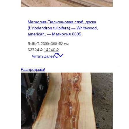
Магнолия-Тюльпановая слэб, доска
(Liriodendron tulipifera) — Whitewood,
american, — Магнолия 6695
Д×Ш×Т: 2300×360×52 мм
Первоначальная
Текущая
62724
₽
14240
₽
цена
цена:
Читать далее
составляла
14240 ₽.
62724 ₽.
Распродажа!