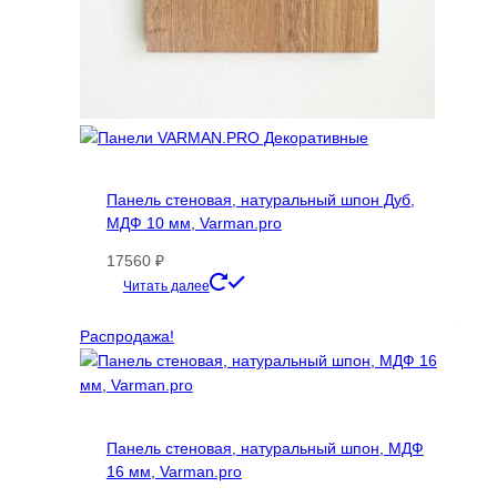
Панель стеновая, натуральный шпон Дуб,
МДФ 10 мм, Varman.pro
17560
₽
Этот
Читать далее
товар
имеет
Распродажа!
несколько
вариаций.
Опции
можно
Панель стеновая, натуральный шпон, МДФ
выбрать
16 мм, Varman.pro
на