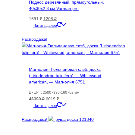
Поднос деревянный, прямоугольный,
40х30х2.3 см Varman.pro
Первоначальная
Текущая
1691
₽
1208
₽
цена
цена:
Читать далее
составляла
1208 ₽.
1691 ₽.
Распродажа!
Магнолия-Тюльпановая слэб, доска
(Liriodendron tulipifera) — Whitewood,
american, — Магнолия 6751
Д×Ш×Т: 2500×330-160×52 мм
Первоначальная
Текущая
46399
₽
6019
₽
цена
цена:
Читать далее
составляла
6019 ₽.
46399 ₽.
Распродажа!