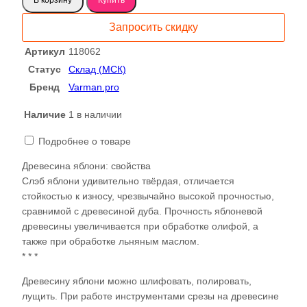
Яблоня
крымская
Запросить скидку
слэб
118062
Артикул
118062
Статус
Склад (МСК)
Бренд
Varman.pro
Наличие
1 в наличии
Подробнее о товаре
Древесина яблони: свойства
Слэб яблони удивительно твёрдая, отличается
стойкостью к износу, чрезвычайно высокой прочностью,
сравнимой с древесиной дуба. Прочность яблоневой
древесины увеличивается при обработке олифой, а
также при обработке льняным маслом.
* * *
Древесину яблони можно шлифовать, полировать,
лущить. При работе инструментами срезы на древесине