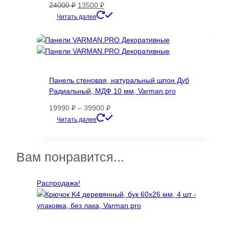
странице
Первоначальная
Текущая
24000
₽
13500
₽
товара.
цена
цена:
Этот
Читать далее
составляла
13500 ₽.
товар
24000 ₽.
имеет
несколько
вариаций.
Опции
Панель стеновая, натуральный шпон Дуб
можно
Радиальный, МДФ 10 мм, Varman.pro
выбрать
на
Диапазон
19990
₽
–
39900
₽
странице
цен:
Этот
Читать далее
товара.
19990 ₽
товар
–
имеет
39900 ₽
несколько
Вам понравится...
вариаций.
Опции
Распродажа!
можно
выбрать
на
странице