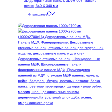
3D декоративная панель 3DVR-007, массив
можно
ясеня, 340 Х 340 мм
выбрать
на
Читать далее
странице
товара.