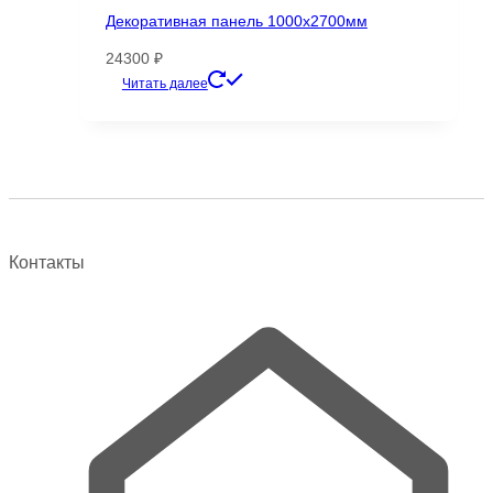
Декоративная панель 1000х2700мм
24300
₽
Этот
Читать далее
товар
имеет
несколько
вариаций.
Опции
можно
выбрать
Контакты
на
странице
товара.