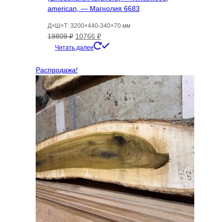
american, — Магнолия 6683
Д×Ш×Т: 3200×440-340×70 мм
Первоначальная
Текущая
19809
₽
10766
₽
цена
цена:
Читать далее
составляла
10766 ₽.
19809 ₽.
Распродажа!