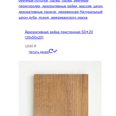
Декоративная рейка пристенная 50✕20
(20х50х20)
1040
₽
Этот
Читать далее
товар
имеет
несколько
вариаций.
Опции
можно
выбрать
на
странице
товара.