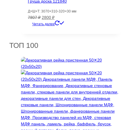
Груша доска 121840
Д×Ш×Т: 3070×310-320×30 мм
Первоначальная
Текущая
7807
₽
2800
₽
цена
цена:
Читать далее
составляла
2800 ₽.
7807 ₽.
ТОП 100