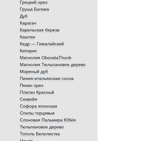
Грецкий орех
Груша Богема
Дуб
Карагач
Карельская береза
Каштан
Кедр — Гималайский
Кипарис
Магнолия ObovataThunb
Магнолия Тюльпановое дерево
Мореный дуб
Пиния-итальянская сосна
Пекан орех
Платан Красный
Секвойя
Софора японская
Спилы торцевые
Слоновая Пальмира Юбе́я
Тюльпановое дерево
Тополь Белолистка
Чинар