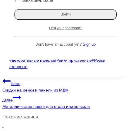
Запомнить меня
Монтаж и предварительные замеры
Доставка по всей России
Подробнее ознакомиться с нашими изделиями вы
можете в разделе
продукция
.
Lost your password?
Ответим на все вопросы!
Don't have an account yet?
Sign up
Использованы изображения сайта
Pinterest
.
Метки
#
декоративные панели
#
Рейки пристенные
#
Рейки
записи:
стеновые
Навигация
Назад
Скидки на рейки и панели из МДФ
по
Далее
записям
Металлические ножки для стола или консоли
Похожие записи