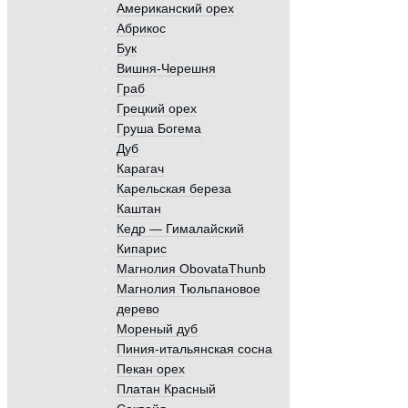
Американский орех
Абрикос
Бук
Вишня-Черешня
Граб
Грецкий орех
Груша Богема
Дуб
Карагач
Карельская береза
Каштан
Кедр — Гималайский
Кипарис
Магнолия ObovataThunb
Магнолия Тюльпановое
дерево
Мореный дуб
Пиния-итальянская сосна
Пекан орех
Платан Красный