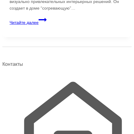
визуально привлекательных интерьерных решений. Он
создает в доме “согревающую”…
Деревянные
Читайте далее
рейки
в
спальне
Контакты