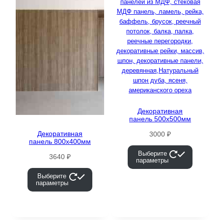
Декоративная
панель 500х500мм
Декоративная
3000
₽
панель 800х400мм
Выберите
3640
₽
параметры
Выберите
параметры