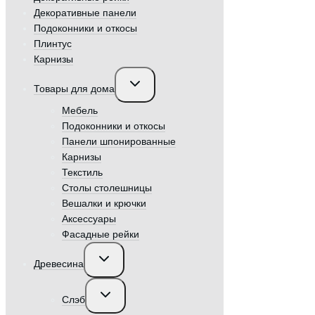
Декоративные панели
Подоконники и откосы
Плинтус
Карнизы
Переключить
Товары для дома
дочернее
меню
Мебель
Подоконники и откосы
Панели шпонированные
Карнизы
Текстиль
Столы столешницы
Вешалки и крючки
Аксессуары
Фасадные рейки
Переключить
Древесина
дочернее
меню
Переключить
Слэб
дочернее
меню