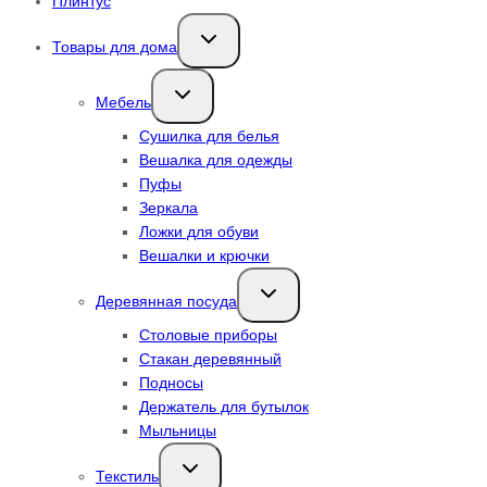
Плинтус
Переключить
Товары для дома
дочернее
меню
Переключить
Мебель
дочернее
меню
Сушилка для белья
Вешалка для одежды
Пуфы
Зеркала
Ложки для обуви
Вешалки и крючки
Переключить
Деревянная посуда
дочернее
меню
Столовые приборы
Стакан деревянный
Подносы
Держатель для бутылок
Мыльницы
Переключить
Текстиль
дочернее