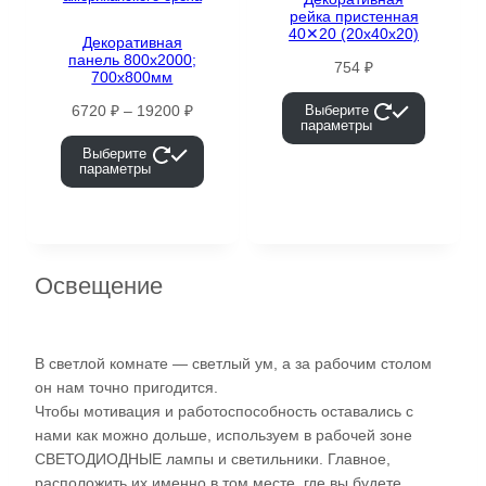
рейка пристенная
40✕20 (20х40х20)
Декоративная
панель 800х2000;
754
₽
700х800мм
Диапазон
6720
₽
–
19200
₽
Выберите
параметры
цен:
Выберите
6720 ₽
параметры
–
19200 ₽
Освещение
В светлой комнате — светлый ум, а за рабочим столом
он нам точно пригодится.
Чтобы мотивация и работоспособность оставались с
нами как можно дольше, используем в рабочей зоне
СВЕТОДИОДНЫЕ лампы и светильники. Главное,
расположить их именно в том месте, где вы будете