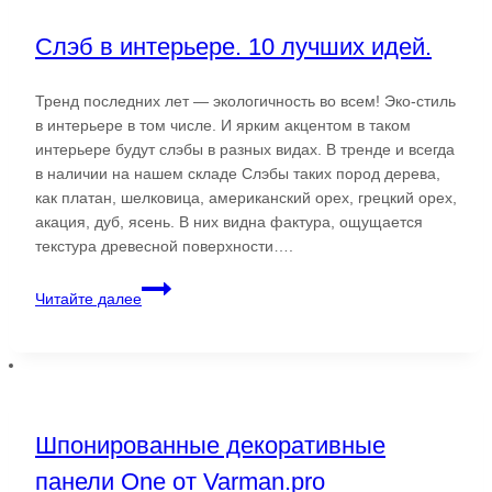
Слэб в интерьере. 10 лучших идей.
Тренд последних лет — экологичность во всем! Эко-стиль
в интерьере в том числе. И ярким акцентом в таком
интерьере будут слэбы в разных видах. В тренде и всегда
в наличии на нашем складе Слэбы таких пород дерева,
как платан, шелковица, американский орех, грецкий орех,
акация, дуб, ясень. В них видна фактура, ощущается
текстура древесной поверхности….
Слэб
Читайте далее
в
интерьере.
10
лучших
идей.
Шпонированные декоративные
панели One от Varman.pro