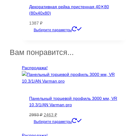
Декоративная рейка пристенная 40✕80
(80х40х80)
1387
₽
Этот
Выберите параметры
товар
имеет
несколько
Вам понравится...
вариаций.
Опции
Распродажа!
можно
выбрать
на
странице
товара.
Панельный торцевой профиль 3000 мм, VR
10.3/1/AN Varman.pro
Первоначальная
Текущая
2993
₽
2463
₽
цена
цена:
Этот
Выберите параметры
составляла
2463 ₽.
товар
2993 ₽.
имеет
Распродажа!