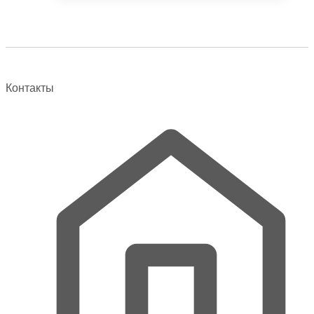
имеет
несколько
вариаций.
Опции
можно
выбрать
Контакты
на
странице
товара.