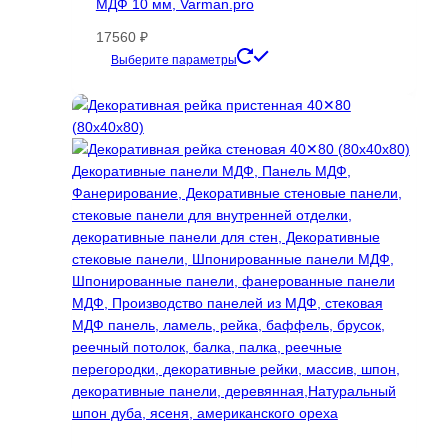
МДФ 10 мм, Varman.pro
на
странице
17560
₽
товара.
Этот
Выберите параметры
товар
имеет
несколько
вариаций.
Опции
можно
выбрать
на
странице
товара.