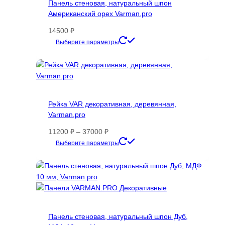
Панель стеновая, натуральный шпон
Американский орех Varman.pro
14500
₽
Этот
Выберите параметры
товар
имеет
несколько
вариаций.
Опции
Рейка VAR декоративная, деревянная,
можно
Varman.pro
выбрать
на
Диапазон
11200
₽
–
37000
₽
странице
цен:
Этот
Выберите параметры
товара.
11200 ₽
товар
–
имеет
37000 ₽
несколько
вариаций.
Опции
можно
Панель стеновая, натуральный шпон Дуб,
выбрать