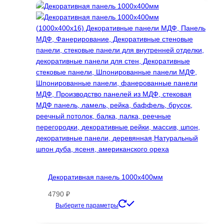
имеет
несколько
вариаций.
Опции
можно
выбрать
на
странице
товара.
Декоративная панель 1000х400мм
4790
₽
Этот
Выберите параметры
товар