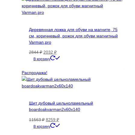
Деревянная ложка для обуви на магните, 75
см, коричневый, рожок для обуви магнитный
Varman.pro
Первоначальная
Текущая
2844
₽
2032
₽
цена
цена:
В корзину
составляла
2032 ₽.
2844 ₽.
Распродажа!
Щит дубовый цельноламельный
boardoakvarman2x60x140
Первоначальная
Текущая
11563
₽
8259
₽
цена
цена:
В корзину
составляла
8259 ₽.