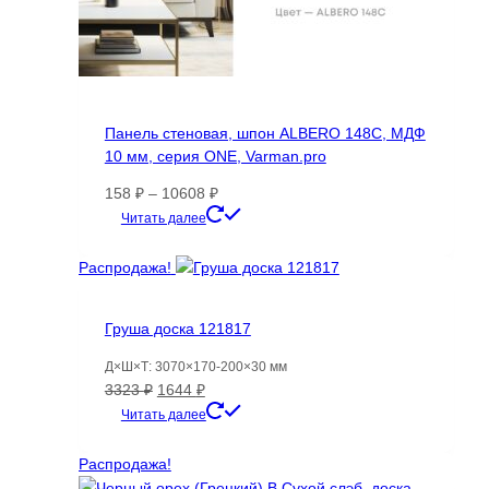
Панель стеновая, шпон ALBERO 148C, МДФ
10 мм, серия ONE, Varman.pro
Диапазон
158
₽
–
10608
₽
цен:
Этот
Читать далее
158 ₽
товар
–
имеет
Распродажа!
10608 ₽
несколько
вариаций.
Груша доска 121817
Опции
можно
Д×Ш×Т: 3070×170-200×30 мм
выбрать
Первоначальная
Текущая
3323
₽
1644
₽
на
цена
цена:
Читать далее
странице
составляла
1644 ₽.
товара.
3323 ₽.
Распродажа!