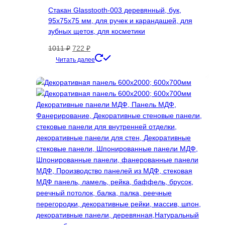
выбрать
Стакан Glasstooth-003 деревянный, бук,
на
95х75х75 мм, для ручек и карандашей, для
странице
зубных щеток, для косметики
товара.
Первоначальная
Текущая
1011
₽
722
₽
цена
цена:
Читать далее
составляла
722 ₽.
1011 ₽.