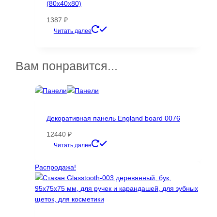
(80х40х80)
1387
₽
Этот
Читать далее
товар
имеет
несколько
Вам понравится...
вариаций.
Опции
можно
выбрать
на
Декоративная панель England board 0076
странице
12440
₽
товара.
Этот
Читать далее
товар
имеет
Распродажа!
несколько
вариаций.
Опции
можно