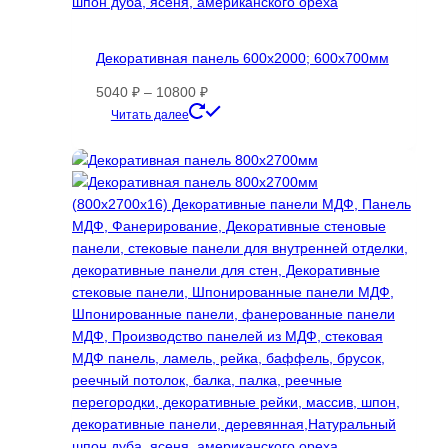
Декоративная панель 600х2000; 600х700мм
Диапазон
5040
₽
–
10800
₽
цен:
Этот
Читать далее
5040 ₽
товар
–
имеет
10800 ₽
несколько
вариаций.
Опции
можно
выбрать
на
странице
товара.