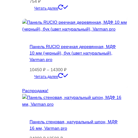
754
₽
Этот
Читать далее
товар
имеет
несколько
вариаций.
Опции
Панель RUCIO реечная деревянная, МДФ
можно
10 мм (черный), бук (цвет натуральный),
выбрать
Varman.pro
на
странице
Диапазон
10450
₽
–
14300
₽
товара.
цен:
Этот
Читать далее
10450 ₽
товар
–
имеет
Распродажа!
14300 ₽
несколько
вариаций.
Опции
можно
Панель стеновая, натуральный шпон, МДФ
выбрать
16 мм, Varman.pro
на
странице