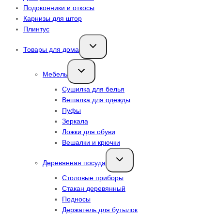
Подоконники и откосы
Карнизы для штор
Плинтус
Переключить
Товары для дома
дочернее
меню
Переключить
Мебель
дочернее
меню
Сушилка для белья
Вешалка для одежды
Пуфы
Зеркала
Ложки для обуви
Вешалки и крючки
Переключить
Деревянная посуда
дочернее
меню
Столовые приборы
Стакан деревянный
Подносы
Держатель для бутылок