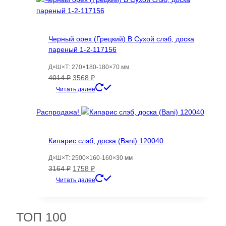
Черный орех (Грецкий) B Сухой слэб, доска
пареный 1-2-117156
Д×Ш×Т: 270×180-180×70 мм
Первоначальная
Текущая
4014
₽
3568
₽
цена
цена:
Читать далее
составляла
3568 ₽.
4014 ₽.
Распродажа!
Кипарис слэб, доска (Bani) 120040
Д×Ш×Т: 2500×160-160×30 мм
Первоначальная
Текущая
3164
₽
1758
₽
цена
цена:
Читать далее
составляла
1758 ₽.
3164 ₽.
ТОП 100