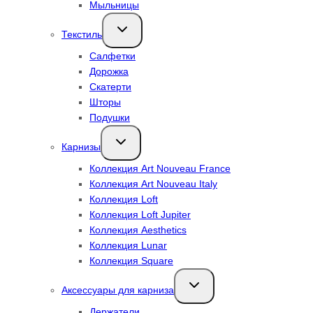
Мыльницы
Переключить
Текстиль
дочернее
меню
Салфетки
Дорожка
Скатерти
Шторы
Подушки
Переключить
Карнизы
дочернее
меню
Коллекция Art Nouveau France
Коллекция Art Nouveau Italy
Коллекция Loft
Коллекция Loft Jupiter
Коллекция Aesthetics
Коллекция Lunar
Коллекция Square
Переключить
Аксессуары для карниза
дочернее
меню
Держатели