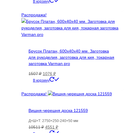
цена
цена:
В корзину
составляла
3846 ₽.
9616 ₽.
Распродажа!
Брусок Платан, 600х40х40 мм. Заготовка
для рукоделия, заготовка для кия, токарная
заготовка Varman.pro
Первоначальная
Текущая
1507
₽
1076
₽
цена
цена:
В корзину
составляла
1076 ₽.
1507 ₽.
Распродажа!
Вишня-черешня доска 121559
Д×Ш×Т: 2750×250-240×50 мм
Первоначальная
Текущая
10511
₽
4551
₽