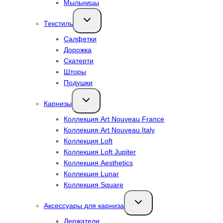
Мыльницы
Переключить
Текстиль
дочернее
меню
Салфетки
Дорожка
Скатерти
Шторы
Подушки
Переключить
Карнизы
дочернее
меню
Коллекция Art Nouveau France
Коллекция Art Nouveau Italy
Коллекция Loft
Коллекция Loft Jupiter
Коллекция Aesthetics
Коллекция Lunar
Коллекция Square
Переключить
Аксессуары для карниза
дочернее
меню
Держатели