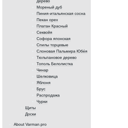
дерево
Мореный дуб
Пиния-итальянская сосна
Пекан орех
Платан Красный
Секвойя
Софора японская
Спилы торцевые
Слоновая Пальмира Юбе́я
Тюльпановое дерево
Тополь Белолистка
Чинар
Шелковица
Яблоня
Брус
Распродажа
Чурки
Щиты
Доски
About Varman.pro