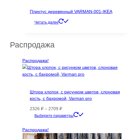
Плинтус деревянный VARMAN-001-IKEA
Читать далее
Распродажа
Распродажа!
Штора хлопок, с рисунком цветов, слоновая
кость, с бахромой, Varman.pro
Диапазон
2326
₽
–
2709
₽
цен:
Этот
Выберите параметры
2326 ₽
товар
–
имеет
Распродажа!
2709 ₽
несколько