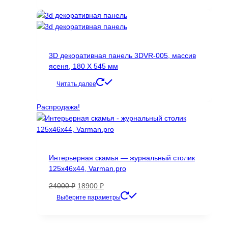
3D декоративная панель 3DVR-005, массив
ясеня, 180 Х 545 мм
Читать далее
Распродажа!
Интерьерная скамья — журнальный столик
125х46х44, Varman.pro
Первоначальная
Текущая
24000
₽
18900
₽
цена
цена:
Этот
Выберите параметры
составляла
18900 ₽.
товар
24000 ₽.
имеет