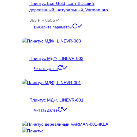
Плинтус Eco-Gold, сорт Высший,
деревянный, натуральный, Varman.pro
Диапазон
365
₽
–
8556
₽
цен:
Этот
Выберите параметры
365 ₽
товар
–
имеет
8556 ₽
несколько
вариаций.
Плинтус МДФ, LINEVR-003
Опции
можно
Читать далее
выбрать
на
странице
товара.
Плинтус МДФ, LINEVR-001
Читать далее