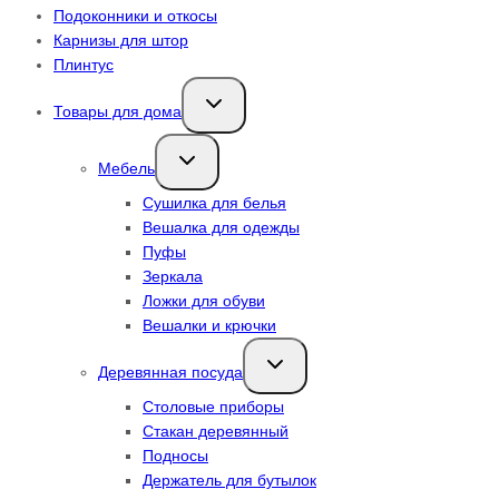
Подоконники и откосы
Карнизы для штор
Плинтус
Переключить
Товары для дома
дочернее
меню
Переключить
Мебель
дочернее
меню
Сушилка для белья
Вешалка для одежды
Пуфы
Зеркала
Ложки для обуви
Вешалки и крючки
Переключить
Деревянная посуда
дочернее
меню
Столовые приборы
Стакан деревянный
Подносы
Держатель для бутылок