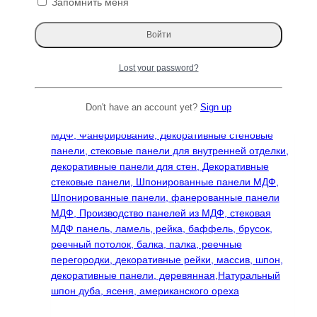
Радиальный, МДФ 10 мм, Varman.pro
Запомнить меня
выбрать
на
Диапазон
19990
₽
–
39900
₽
странице
цен:
Этот
Выберите параметры
товара.
19990 ₽
товар
Lost your password?
–
имеет
39900 ₽
несколько
вариаций.
Don't have an account yet?
Sign up
Опции
можно
выбрать
на
странице
товара.