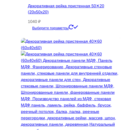
Декоративная рейка пристенная 50✕20
(20х50х20)
1040
₽
Этот
Выберите параметры
товар
имеет
несколько
вариаций.
Опции
можно
выбрать
на
странице
товара.