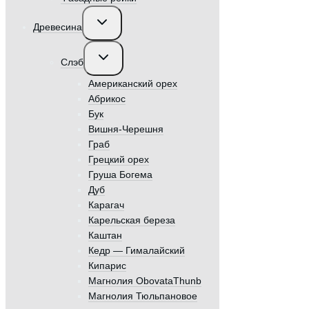
Переключить
Древесина
дочернее
меню
Переключить
Слэб
дочернее
меню
Американский орех
Абрикос
Бук
Вишня-Черешня
Граб
Грецкий орех
Груша Богема
Дуб
Карагач
Карельская береза
Каштан
Кедр — Гималайский
Кипарис
Магнолия ObovataThunb
Магнолия Тюльпановое