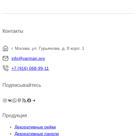
несколько
вариаций.
Опции
можно
выбрать
Контакты
на
странице
товара.
г. Москва, ул. Гурьянова, д. 8 корп. 1
info@varman.pro
+7 (916) 068-99-11
Подписывайтесь
Instagram
ВКонтакте
WhatsApp
Pinterest
RSS-рассылка
Facebook
Telegram
Продукция
Декоративные рейки
Декоративные панели