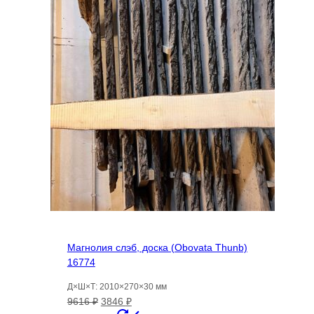
вариаций.
Опции
можно
выбрать
на
странице
товара.
Магнолия слэб, доска (Obovata Thunb)
16774
Д×Ш×Т: 2010×270×30 мм
Первоначальная
Текущая
9616
₽
3846
₽