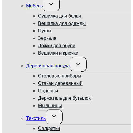
Переключить
Мебель
дочернее
меню
Сушилка для белья
Вешалка для одежды
Пуфы
Зеркала
Ложки для обуви
Вешалки и крючки
Переключить
Деревянная посуда
дочернее
меню
Столовые приборы
Стакан деревянный
Подносы
Держатель для бутылок
Мыльницы
Переключить
Текстиль
дочернее
меню
Салфетки