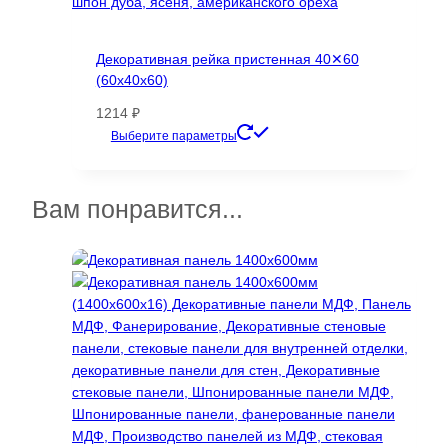
Декоративная рейка пристенная 40✕60
(60х40х60)
1214
₽
Этот
Выберите параметры
товар
имеет
несколько
Вам понравится...
вариаций.
Опции
можно
выбрать
на
странице
товара.