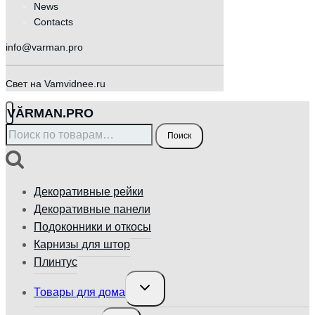
News
Contacts
info@varman.pro
Свет на Vamvidnee.ru
VӐRMAN.PRO
Искать:
Поиск
Декоративные рейки
Декоративные панели
Подоконники и откосы
Карнизы для штор
Плинтус
Переключить
Товары для дома
дочернее
меню