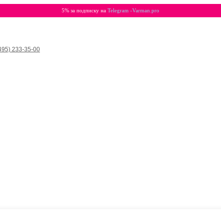
5% за подписку на
Telegram -Varman.pro
495) 233-35-00