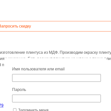
Запросить скидку
изготовление плинтуса из МДФ. Производим окраску плинту
ям заказчика. Есть вариант плинтуса из шпона а также пли
d профиля и светодиодной лентой.
Имя пользователя или email
Пароль
79
Запомнить меня