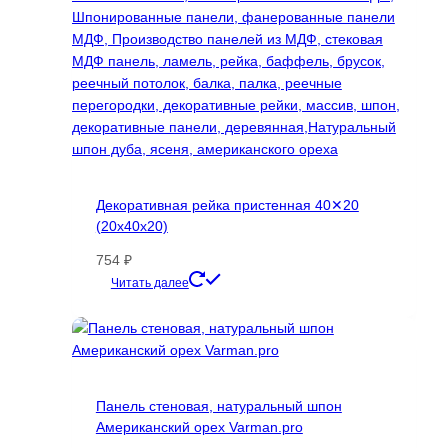
Декоративная рейка пристенная 40✕20
(20х40х20)
754
₽
Этот
Читать далее
товар
имеет
несколько
вариаций.
Опции
Панель стеновая, натуральный шпон
можно
Американский орех Varman.pro
выбрать