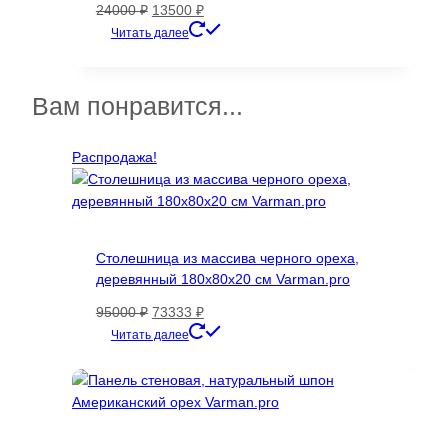
странице
Первоначальная
Текущая
24000
₽
13500
₽
товара.
цена
цена:
Этот
Читать далее
составляла
13500 ₽.
товар
24000 ₽.
имеет
несколько
Вам понравится...
вариаций.
Опции
Распродажа!
можно
выбрать
на
странице
товара.
Столешница из массива черного ореха,
деревянный 180х80х20 см Varman.pro
Первоначальная
Текущая
95000
₽
73333
₽
цена
цена:
Читать далее
составляла
73333 ₽.
95000 ₽.