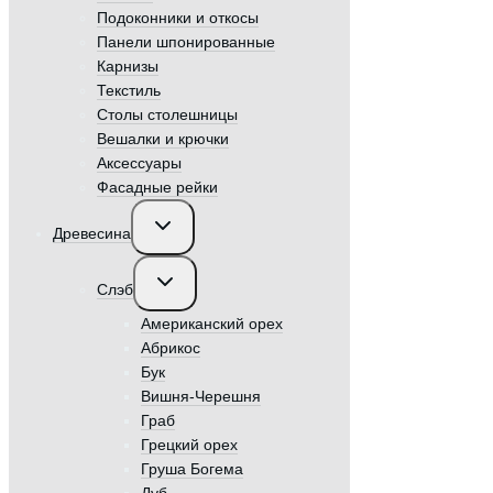
Подоконники и откосы
Панели шпонированные
Карнизы
Текстиль
Столы столешницы
Вешалки и крючки
Аксессуары
Фасадные рейки
Переключить
Древесина
дочернее
меню
Переключить
Слэб
дочернее
меню
Американский орех
Абрикос
Бук
Вишня-Черешня
Граб
Грецкий орех
Груша Богема