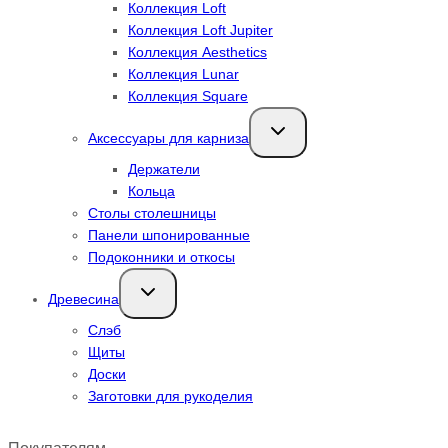
Коллекция Loft
Коллекция Loft Jupiter
Коллекция Aesthetics
Коллекция Lunar
Коллекция Square
Переключить
Аксессуары для карниза
дочернее
меню
Держатели
Кольца
Столы столешницы
Панели шпонированные
Подоконники и откосы
Переключить
Древесина
дочернее
меню
Слэб
Щиты
Доски
Заготовки для рукоделия