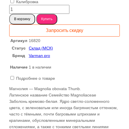
Калибровка
Количество
товара
В корзину
Купить
Магнолия
слэб,
Запросить скидку
доска
(Obovata
Артикул
16820
Thunb)
Статус
Склад (МСК)
16820
Бренд
Varman.pro
Наличие
1 в наличии
Подробнее о товаре
Магнолия — Magnolia obovata Thunb.
Латинское название Семейство Magnoliaceae
Заболонь кремово-белая. Ядро светло-соломенного
цвета, с зеленоватым или иногда багрянистым оттенком,
часто с тёмными, почти багровыми штрихами и
крапинами, обусловленными минеральными
отложениями, а также с тонкими светлыми линиями