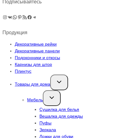
Подписывайтесь
Instagram
ВКонтакте
WhatsApp
Pinterest
RSS-рассылка
Facebook
Telegram
Продукция
Декоративные рейки
Декоративные панели
Подоконники и откосы
Карнизы для штор
Плинтус
Переключить
Товары для дома
дочернее
меню
Переключить
Мебель
дочернее
меню
Сушилка для белья
Вешалка для одежды
Пуфы
Зеркала
Ложки для обуви