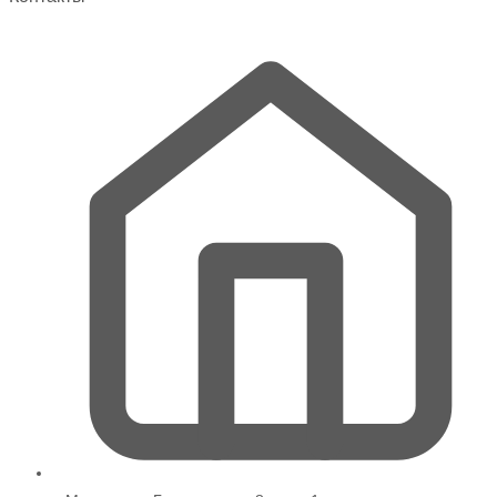
на
странице
товара.