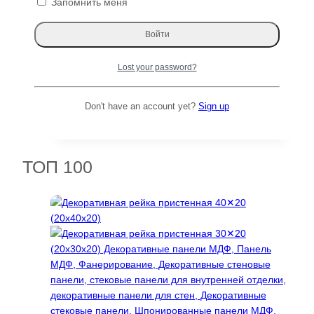
Запомнить меня
31556 ₽.
Распродажа!
Дуб слэб 18 века Суворовский 121503
Lost your password?
Д×Ш×Т: 5400×1450-1450×130 мм
Первоначальная
Текущая
585496
₽
439122
₽
Don't have an account yet?
Sign up
цена
цена:
Читать далее
составляла
439122 ₽.
585496 ₽.
ТОП 100