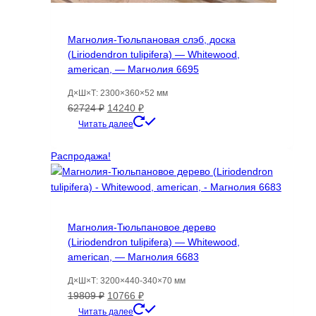
Магнолия-Тюльпановая слэб, доска
(Liriodendron tulipifera) — Whitewood,
american, — Магнолия 6695
Д×Ш×Т: 2300×360×52 мм
Первоначальная
Текущая
62724
₽
14240
₽
цена
цена:
Читать далее
составляла
14240 ₽.
62724 ₽.
Распродажа!
Магнолия-Тюльпановое дерево
(Liriodendron tulipifera) — Whitewood,
american, — Магнолия 6683
Д×Ш×Т: 3200×440-340×70 мм
Первоначальная
Текущая
19809
₽
10766
₽
цена
цена:
Читать далее