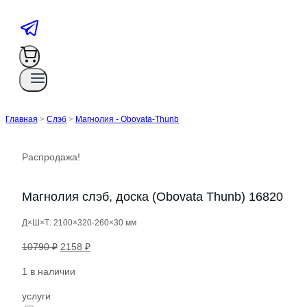
Главная
>
Слэб
>
Магнолия - Obovata-Thunb
Распродажа!
Магнолия слэб, доска (Obovata Thunb) 16820
Д×Ш×Т: 2100×320-260×30 мм
Первоначальная
Текущая
10790
₽
2158
₽
цена
цена:
1 в наличии
составляла
2158 ₽.
10790 ₽.
услуги