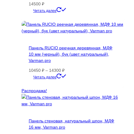
на
14500
₽
странице
Этот
Читать далее
товара.
товар
имеет
несколько
вариаций.
Опции
Панель RUCIO реечная деревянная, МДФ
можно
10 мм (черный), бук (цвет натуральный),
выбрать
Varman.pro
на
странице
Диапазон
10450
₽
–
14300
₽
товара.
цен:
Этот
Читать далее
10450 ₽
товар
–
имеет
Распродажа!
14300 ₽
несколько
вариаций.
Опции
можно
Панель стеновая, натуральный шпон, МДФ
выбрать
16 мм, Varman.pro
на