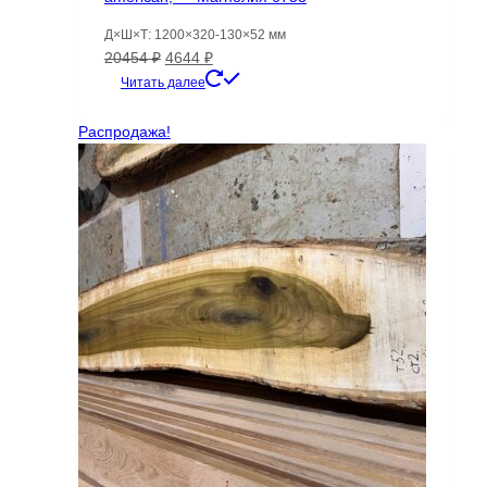
Д×Ш×Т: 1200×320-130×52 мм
Первоначальная
Текущая
20454
₽
4644
₽
цена
цена:
Читать далее
составляла
4644 ₽.
20454 ₽.
Распродажа!