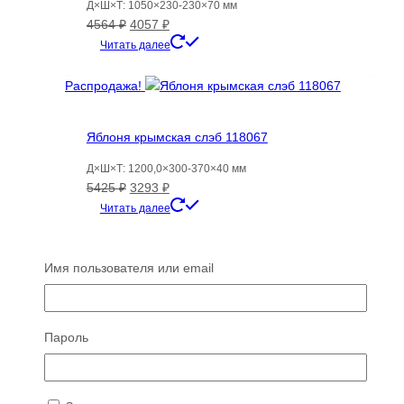
Д×Ш×Т: 1050×230-230×70 мм
Первоначальная
Текущая
4564
₽
4057
₽
цена
цена:
Читать далее
составляла
4057 ₽.
4564 ₽.
Распродажа!
Яблоня крымская слэб 118067
Д×Ш×Т: 1200,0×300-370×40 мм
Первоначальная
Текущая
5425
₽
3293
₽
цена
цена:
Читать далее
составляла
3293 ₽.
5425 ₽.
Распродажа!
Имя пользователя или email
Платан — Красный №554
Д×Ш×Т: 2500×800-810×80 мм
Пароль
Первоначальная
Текущая
31556
₽
17987
₽
цена
цена:
Читать далее
составляла
17987 ₽.