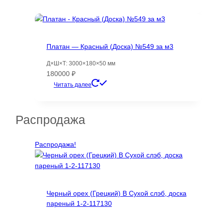
составляла
10766 ₽.
19809 ₽.
Платан — Красный (Доска) №549 за м3
Д×Ш×Т: 3000×180×50 мм
180000
₽
Читать далее
Распродажа
Распродажа!
Черный орех (Грецкий) B Сухой слэб, доска
пареный 1-2-117130