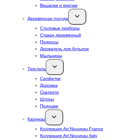
Вешалки и крючки
Переключить
Деревянная посуда
дочернее
меню
Столовые приборы
Стакан деревянный
Подносы
Держатель для бутылок
Мыльницы
Переключить
Текстиль
дочернее
меню
Салфетки
Дорожка
Скатерти
Шторы
Подушки
Переключить
Карнизы
дочернее
меню
Коллекция Art Nouveau France
Коллекция Art Nouveau Italy