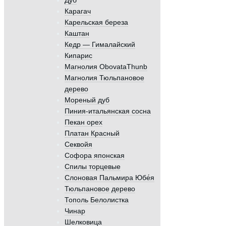
Дуб
Карагач
Карельская береза
Каштан
Кедр — Гималайский
Кипарис
Магнолия ObovataThunb
Магнолия Тюльпановое
дерево
Мореный дуб
Пиния-итальянская сосна
Пекан орех
Платан Красный
Секвойя
Софора японская
Спилы торцевые
Слоновая Пальмира Юбе́я
Тюльпановое дерево
Тополь Белолистка
Чинар
Шелковица