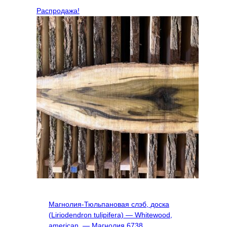
Распродажа!
Магнолия-Тюльпановая слэб, доска
(Liriodendron tulipifera) — Whitewood,
american, — Магнолия 6738