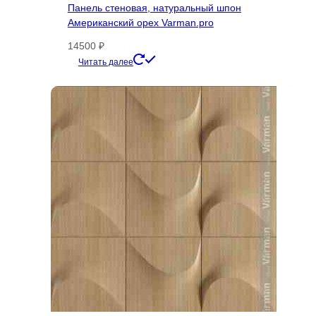
Панель стеновая, натуральный шпон
Американский орех Varman.pro
14500
₽
Этот
Читать далее
товар
имеет
несколько
вариаций.
Опции
можно
выбрать
на
странице
товара.