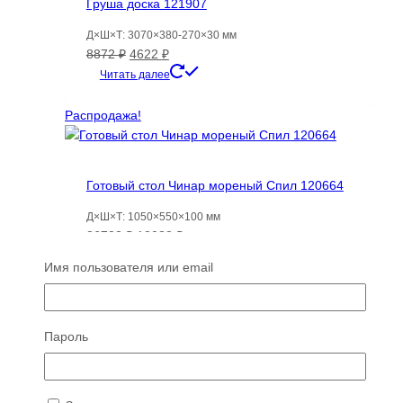
Груша доска 121907
Д×Ш×Т: 3070×380-270×30 мм
Первоначальная
Текущая
8872
₽
4622
₽
цена
цена:
Читать далее
составляла
4622 ₽.
8872 ₽.
Распродажа!
Готовый стол Чинар мореный Спил 120664
Д×Ш×Т: 1050×550×100 мм
Первоначальная
Текущая
26723
₽
18038
₽
цена
цена:
Читать далее
Имя пользователя или email
составляла
18038 ₽.
26723 ₽.
ТОП 100
Пароль