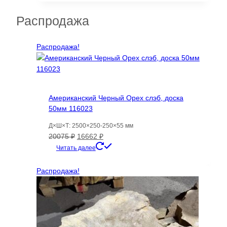
Распродажа
Распродажа!
Американский Черный Орех слэб, доска
50мм 116023
Д×Ш×Т: 2500×250-250×55 мм
Первоначальная
Текущая
20075
₽
16662
₽
цена
цена:
Читать далее
составляла
16662 ₽.
20075 ₽.
Распродажа!