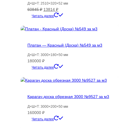
Д×Ш×Т: 2510×320×52 мм
Первоначальная
Текущая
60845
₽
13814
₽
цена
цена:
Читать далее
составляла
13814 ₽.
60845 ₽.
Платан — Красный (Доска) №549 за м3
Д×Ш×Т: 3000×180×50 мм
180000
₽
Читать далее
Карагач доска обрезная 3000 №9527 за м3
Д×Ш×Т: 3000×200×50 мм
160000
₽
Читать далее