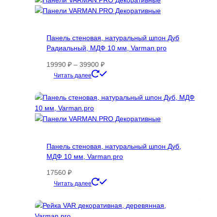
несколько
вариаций.
Опции
Панель стеновая, натуральный шпон Дуб
можно
Радиальный, МДФ 10 мм, Varman.pro
выбрать
на
Диапазон
19990
₽
–
39900
₽
странице
цен:
Этот
Читать далее
товара.
19990 ₽
товар
–
имеет
39900 ₽
несколько
вариаций.
Опции
можно
Панель стеновая, натуральный шпон Дуб,
выбрать
МДФ 10 мм, Varman.pro
на
странице
17560
₽
товара.
Этот
Читать далее
товар
имеет
несколько