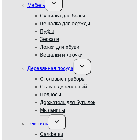
Переключить
Мебель
дочернее
меню
Сушилка для белья
Вешалка для одежды
Пуфы
Зеркала
Ложки для обуви
Вешалки и крючки
Переключить
Деревянная посуда
дочернее
меню
Столовые приборы
Стакан деревянный
Подносы
Держатель для бутылок
Мыльницы
Переключить
Текстиль
дочернее
меню
Салфетки