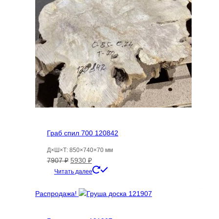
Граб спил 700 120842
Д×Ш×Т: 850×740×70 мм
Первоначальная
Текущая
7907
₽
5930
₽
цена
цена:
Читать далее
составляла
5930 ₽.
7907 ₽.
Распродажа!