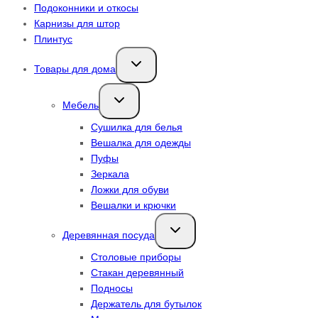
Подоконники и откосы
Карнизы для штор
Плинтус
Переключить
Товары для дома
дочернее
меню
Переключить
Мебель
дочернее
меню
Сушилка для белья
Вешалка для одежды
Пуфы
Зеркала
Ложки для обуви
Вешалки и крючки
Переключить
Деревянная посуда
дочернее
меню
Столовые приборы
Стакан деревянный
Подносы
Держатель для бутылок