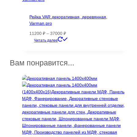
вариаций.
Опции
Рейка VAR декоративная, деревянная,
можно
Varman.pro
выбрать
на
Диапазон
11200
₽
–
37000
₽
странице
цен:
Этот
Читать далее
товара.
11200 ₽
товар
–
имеет
37000 ₽
несколько
Вам понравится...
вариаций.
Опции
можно
выбрать
на
странице
товара.