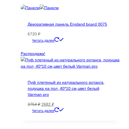
составляла
128838 ₽.
145000 ₽.
Декоративная панель England board 0075
6720
₽
Этот
Читать далее
товар
имеет
Распродажа!
несколько
вариаций.
Опции
можно
Пуф плетеный из натурального ротанга,
выбрать
подушка на пол, 40*10 см,цвет белый
на
Varman.pro
странице
товара.
Первоначальная
Текущая
3754
₽
2682
₽
цена
цена:
Читать далее
составляла
2682 ₽.
3754 ₽.