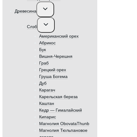
Переключить
Древесина
дочернее
меню
Переключить
Слэб
дочернее
меню
Американский орех
Абрикос
Бук
Вишня-Черешня
Граб
Грецкий орех
Груша Богема
Дуб
Карагач
Карельская береза
Каштан
Кедр — Гималайский
Кипарис
Магнолия ObovataThunb
Магнолия Тюльпановое