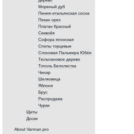
дерево
Мореный дуб
Пиния-итальянская сосна
Пекан орех
Платан Красный
Секвойя
Софора японская
Спилы торцевые
Слоновая Пальмира Юбе́я
Тюльпановое дерево
Тополь Белолистка
Чинар
Шелковица
Яблоня
Брус
Распродажа
Чурки
Щиты
Доски
About Varman.pro