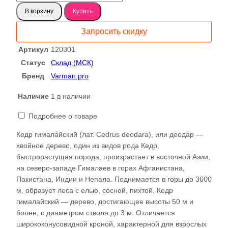
товара
В корзину
Купить
Кедр
слэб,
Запросить скидку
доска
(Гималайский)120301
Артикул
120301
Статус
Склад (МСК)
Бренд
Varman.pro
Наличие
1 в наличии
Подробнее о товаре
Кедр гимала́йский (лат. Cedrus deodara), или деода́р —
хвойное дерево, один из видов рода Кедр,
быстрорастущая порода, произрастает в восточной Азии,
на северо-западе Гималаев в горах Афганистана,
Пакистана, Индии и Непала. Поднимается в горы до 3600
м, образует леса с елью, сосной, пихтой. Кедр
гималайский — дерево, достигающее высоты 50 м и
более, с диаметром ствола до 3 м. Отличается
ширококонусовидной кроной, характерной для взрослых