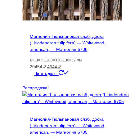
Магнолия-Тюльпановая слэб, доска
(Liriodendron tulipifera) — Whitewood,
american, — Магнолия 6738
Д×Ш×Т: 1200×320-130×52 мм
Первоначальная
Текущая
20454
₽
4644
₽
цена
цена:
Читать далее
составляла
4644 ₽.
20454 ₽.
Распродажа!
Магнолия-Тюльпановая слэб, доска
(Liriodendron tulipifera) — Whitewood,
american, — Магнолия 6705