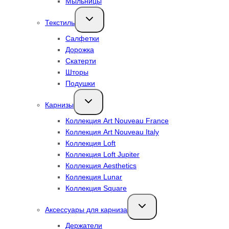
Мыльницы
Переключить
Текстиль
дочернее
меню
Салфетки
Дорожка
Скатерти
Шторы
Подушки
Переключить
Карнизы
дочернее
меню
Коллекция Art Nouveau France
Коллекция Art Nouveau Italy
Коллекция Loft
Коллекция Loft Jupiter
Коллекция Aesthetics
Коллекция Lunar
Коллекция Square
Переключить
Аксессуары для карниза
дочернее
меню
Держатели