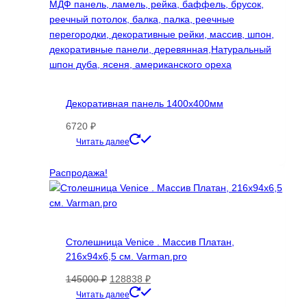
Декоративная панель 1400х400мм
6720
₽
Этот
Читать далее
товар
имеет
Распродажа!
несколько
вариаций.
Опции
можно
Столешница Venice . Массив Платан,
выбрать
216х94х6,5 см. Varman.pro
на
странице
Первоначальная
Текущая
145000
₽
128838
₽
товара.
цена
цена:
Читать далее