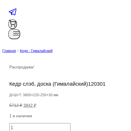
Главная
>
Кедр - Гималайский
Распродажа!
Кедр слэб, доска (Гималайский)120301
Д×Ш×Т: 3800×220-250×30 мм
Первоначальная
Текущая
5712
₽
3842
₽
цена
цена:
1 в наличии
составляла
3842 ₽.
5712 ₽.
Количество