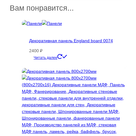
несколько
Вам понравится...
вариаций.
Опции
можно
выбрать
на
Декоративная панель England board 0074
странице
2400
₽
товара.
Этот
Читать далее
товар
имеет
несколько
вариаций.
Опции
можно
выбрать
на
странице
товара.