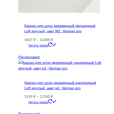
Карниз для штор деревянный двухрядный
Loft круглый, цвет W1, Varman.pro
Диапазон
4507
₽
–
21688
₽
цен:
Этот
Читать далее
4507 ₽
товар
–
имеет
Распродажа!
21688 ₽
несколько
вариаций.
Опции
можно
Карниз для штор деревянный однорядный
выбрать
Loft круглый, цвет w1, Varman.pro
на
странице
Диапазон
3193
₽
–
11350
₽
товара.
цен:
Этот
Читать далее
3193 ₽
товар
–
имеет
Распродажа!