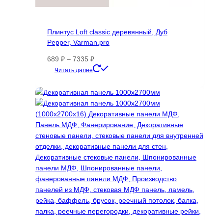
Плинтус Loft classic деревянный, Дуб
Pepper, Varman.pro
Диапазон
689
₽
–
7335
₽
цен:
Этот
Читать далее
689 ₽
товар
–
имеет
7335 ₽
несколько
вариаций.
Опции
можно
выбрать
на
странице
товара.