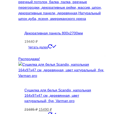
Декоративная панель 800х2700мм
19440
₽
Этот
Читать далее
товар
имеет
Распродажа!
несколько
вариаций.
Опции
можно
выбрать
Сушилка для белья Scandix, напольная
на
164х97х47 см, деревянная, цвет
странице
натуральный, бук, Varman.pro
товара.
Первоначальная
Текущая
21685
₽
15490
₽