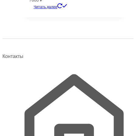
Этот
Читать далее
товар
имеет
несколько
вариаций.
Опции
можно
выбрать
Контакты
на
странице
товара.