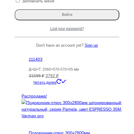
Запомнить меня
21688 ₽
несколько
Распродажа
вариаций.
Опции
Распродажа!
можно
Lost your password?
выбрать
на
странице
Don't have an account yet?
Sign up
товара.
Пальмира Слоновая слэб, доска (Palmwood)
111403
Д×Ш×Т: 2560×570-570×55 мм
Первоначальная
Текущая
31599
₽
3792
₽
цена
цена:
Читать далее
составляла
3792 ₽.
31599 ₽.
Распродажа!
Подоконник-откос 300х2800мм