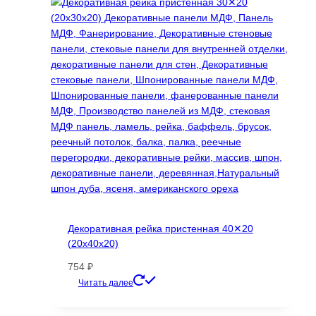
вариаций.
Опции
можно
выбрать
на
странице
товара.
Декоративная рейка пристенная 40✕20
(20х40х20)
754
₽
Этот
Читать далее
товар
имеет