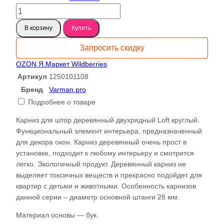
Количество
товара
В корзину
Купить
Карниз
для
Запросить скидку
штор
деревянный
OZON
Я.Маркет
Wildberries
двухрядный
Артикул
1250101108
Loft
Бренд
Varman.pro
круглый,
Подробнее о товаре
цвет
марсала,
Карниз для штор деревянный двухрядный Loft круглый.
Varman.pro
Функциональный элемент интерьера, предназначенный
для декора окон. Карниз деревянный очень прост в
установке, подходит к любому интерьеру и смотрится
легко. Экологичный продукт. Деревянный карниз не
выделяет токсичных веществ и прекрасно подойдет для
квартир с детьми и животными. Особенность карнизов
данной серии – диаметр основной штанги 28 мм.
Материал основы — бук.