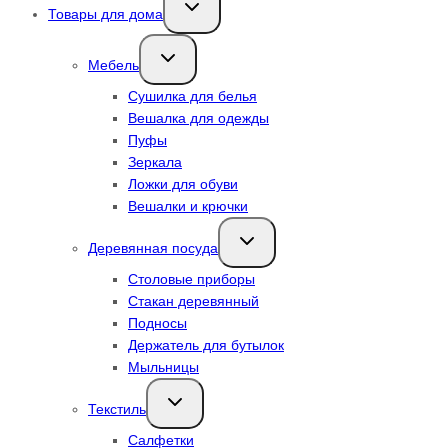
Товары для дома
дочернее
меню
Переключить
Мебель
дочернее
меню
Сушилка для белья
Вешалка для одежды
Пуфы
Зеркала
Ложки для обуви
Вешалки и крючки
Переключить
Деревянная посуда
дочернее
меню
Столовые приборы
Стакан деревянный
Подносы
Держатель для бутылок
Мыльницы
Переключить
Текстиль
дочернее
меню
Салфетки