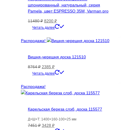
шпонированный, натуральный, серия
Pamela, цвет ESPRESSO 35M, Varman.pro
Первоначальная
Текущая
11480
₽
8200
₽
цена
цена:
Читать далее
составляла
8200 ₽.
11480 ₽.
Распродажа!
Вишня-черешня доска 121510
Первоначальная
Текущая
8764
₽
2385
₽
цена
цена:
Читать далее
составляла
2385 ₽.
8764 ₽.
Распродажа!
Карельская береза слэб, доска 115577
Д×Ш×Т: 1400×160-100×25 мм
Первоначальная
Текущая
7451
₽
3428
₽