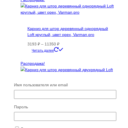
11350 ₽
несколько
вариаций.
Опции
можно
Карниз для штор деревянный однорядный
выбрать
Loft круглый, цвет орех, Varman.pro
на
странице
Диапазон
3193
₽
–
11350
₽
товара.
цен:
Этот
Читать далее
3193 ₽
товар
–
имеет
Распродажа!
11350 ₽
несколько
вариаций.
Опции
Имя пользователя или email
можно
Карниз для штор деревянный двухрядный
выбрать
Loft круглый, цвет орех, Varman.pro
на
странице
Пароль
Диапазон
4507
₽
–
21688
₽
товара.
цен:
Этот
Читать далее
4507 ₽
товар
–
имеет