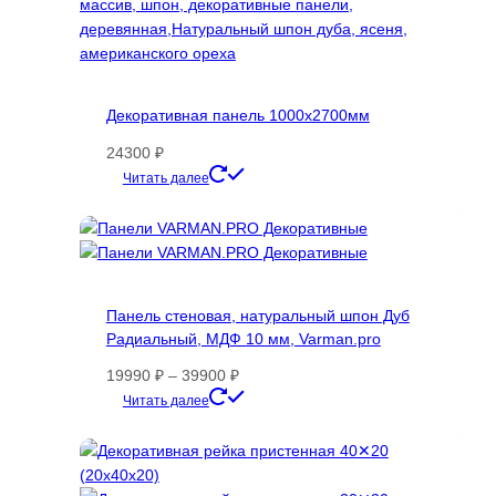
Декоративная панель 1000х2700мм
24300
₽
Этот
Читать далее
товар
имеет
несколько
вариаций.
Опции
Панель стеновая, натуральный шпон Дуб
можно
Радиальный, МДФ 10 мм, Varman.pro
выбрать
на
Диапазон
19990
₽
–
39900
₽
странице
цен:
Этот
Читать далее
товара.
19990 ₽
товар
–
имеет
39900 ₽
несколько