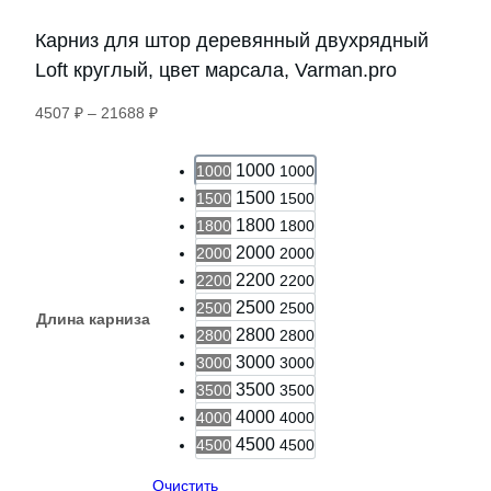
Карниз для штор деревянный двухрядный
Loft круглый, цвет марсала, Varman.pro
Диапазон
4507
₽
–
21688
₽
цен:
4507 ₽
1000
1000
1000
–
1500
1500
1500
21688 ₽
1800
1800
1800
2000
2000
2000
2200
2200
2200
2500
2500
2500
Длина карниза
2800
2800
2800
3000
3000
3000
3500
3500
3500
4000
4000
4000
4500
4500
4500
Очистить