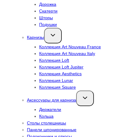
Дорожка
Скатерти
Шторы
Подушки
Переключить
Карнизы
дочернее
меню
Коллекция Art Nouveau France
Коллекция Art Nouveau Italy
Коллекция Loft
Коллекция Loft Jupiter
Коллекция Aesthetics
Коллекция Lunar
Коллекция Square
Переключить
Аксессуары для карниза
дочернее
меню
Держатели
Кольца
Столы столешницы
Панели шпонированные
Подоконники и откосы