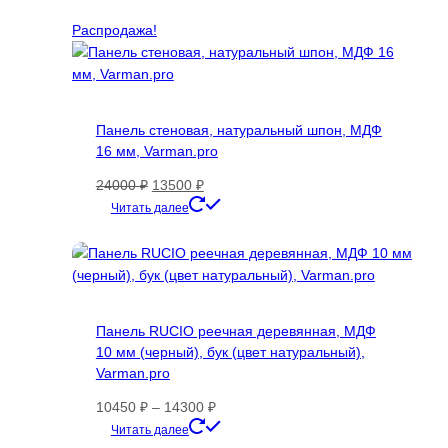
Распродажа!
Панель стеновая, натуральный шпон, МДФ
16 мм, Varman.pro
Первоначальная
Текущая
24000
₽
13500
₽
цена
цена:
Этот
Читать далее
составляла
13500 ₽.
товар
24000 ₽.
имеет
несколько
вариаций.
Опции
Панель RUCIO реечная деревянная, МДФ
можно
10 мм (черный), бук (цвет натуральный),
выбрать
Varman.pro
на
странице
Диапазон
10450
₽
–
14300
₽
товара.
цен:
Этот
Читать далее