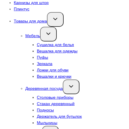
Карнизы для штор
Плинтус
Переключить
Товары для дома
дочернее
меню
Переключить
Мебель
дочернее
меню
Сушилка для белья
Вешалка для одежды
Пуфы
Зеркала
Ложки для обуви
Вешалки и крючки
Переключить
Деревянная посуда
дочернее
меню
Столовые приборы
Стакан деревянный
Подносы
Держатель для бутылок
Мыльницы