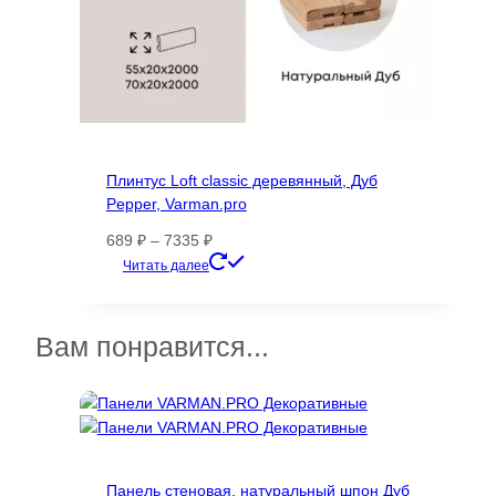
Плинтус Loft classic деревянный, Дуб
Pepper, Varman.pro
Диапазон
689
₽
–
7335
₽
цен:
Этот
Читать далее
689 ₽
товар
–
имеет
7335 ₽
несколько
Вам понравится...
вариаций.
Опции
можно
выбрать
на
странице
Панель стеновая, натуральный шпон Дуб