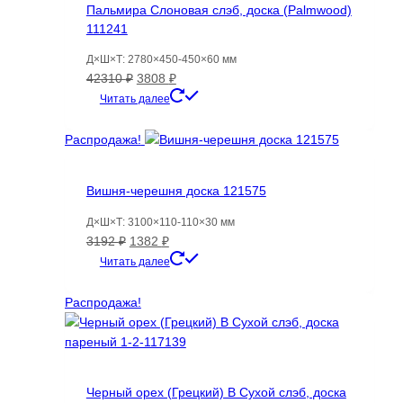
товара.
Пальмира Слоновая слэб, доска (Palmwood)
111241
Д×Ш×Т: 2780×450-450×60 мм
Первоначальная
Текущая
42310
₽
3808
₽
цена
цена:
Читать далее
составляла
3808 ₽.
42310 ₽.
Распродажа!
Вишня-черешня доска 121575
Д×Ш×Т: 3100×110-110×30 мм
Первоначальная
Текущая
3192
₽
1382
₽
цена
цена:
Читать далее
составляла
1382 ₽.
3192 ₽.
Распродажа!
Черный орех (Грецкий) B Сухой слэб, доска