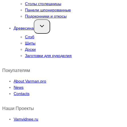
Столы столешницы
Панели шпонированные
Подоконники и откосы
Переключить
Древесина
дочернее
меню
Слэб
Щиты
Доски
Заготовки для рукоделия
Покупателям
About Varman.pro
News
Contacts
Наши Проекты
Vamvidnee.ru