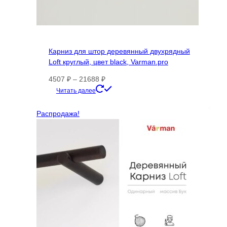
Карниз для штор деревянный двухрядный
Loft круглый, цвет black, Varman.pro
Диапазон
4507
₽
–
21688
₽
цен:
Этот
Читать далее
4507 ₽
товар
–
имеет
Распродажа!
21688 ₽
несколько
вариаций.
Опции
можно
выбрать
на
странице
товара.