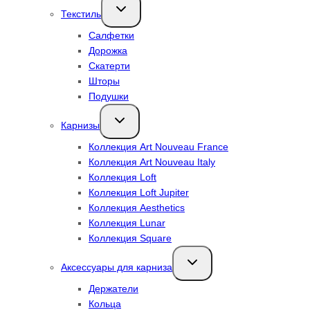
Переключить
Текстиль
дочернее
меню
Салфетки
Дорожка
Скатерти
Шторы
Подушки
Переключить
Карнизы
дочернее
меню
Коллекция Art Nouveau France
Коллекция Art Nouveau Italy
Коллекция Loft
Коллекция Loft Jupiter
Коллекция Aesthetics
Коллекция Lunar
Коллекция Square
Переключить
Аксессуары для карниза
дочернее
меню
Держатели
Кольца