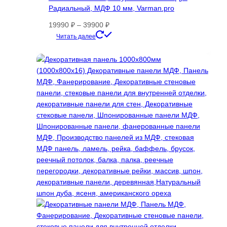
товара.
Радиальный, МДФ 10 мм, Varman.pro
Диапазон
19990
₽
–
39900
₽
цен:
Этот
Читать далее
19990 ₽
товар
–
имеет
39900 ₽
несколько
вариаций.
Опции
можно
выбрать
на
странице
товара.