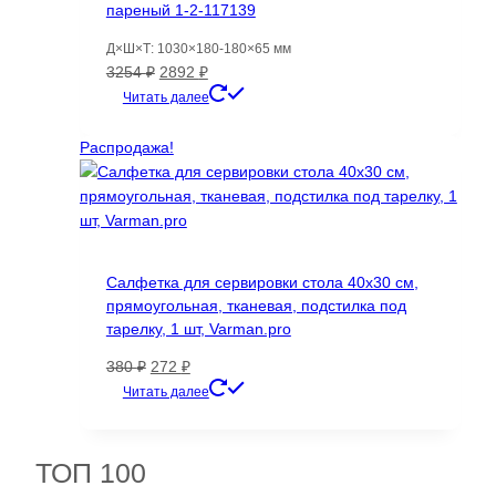
пареный 1-2-117139
Д×Ш×Т: 1030×180-180×65 мм
Первоначальная
Текущая
3254
₽
2892
₽
цена
цена:
Читать далее
составляла
2892 ₽.
3254 ₽.
Распродажа!
Салфетка для сервировки стола 40х30 см,
прямоугольная, тканевая, подстилка под
тарелку, 1 шт, Varman.pro
Первоначальная
Текущая
380
₽
272
₽
цена
цена:
Читать далее
составляла
272 ₽.
380 ₽.
ТОП 100