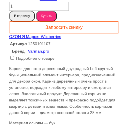
Количество
товара
В корзину
Купить
Карниз
для
Запросить скидку
штор
деревянный
OZON
Я.Маркет
Wildberries
двухрядный
Артикул
1250101107
Loft
Бренд
Varman.pro
круглый,
Подробнее о товаре
цвет
дымка,
Карниз для штор деревянный двухрядный Loft круглый.
Varman.pro
Функциональный элемент интерьера, предназначенный
для декора окон. Карниз деревянный очень прост в
установке, подходит к любому интерьеру и смотрится
легко. Экологичный продукт. Деревянный карниз не
выделяет токсичных веществ и прекрасно подойдет для
квартир с детьми и животными. Особенность карнизов
данной серии – диаметр основной штанги 28 мм.
Материал основы — бук.