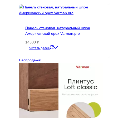
10450 ₽
товар
–
имеет
14300 ₽
несколько
вариаций.
Опции
Панель стеновая, натуральный шпон
можно
Американский орех Varman.pro
выбрать
на
14500
₽
странице
Этот
Читать далее
товара.
товар
имеет
Распродажа!
несколько
вариаций.
Опции
можно
выбрать
на
странице
товара.