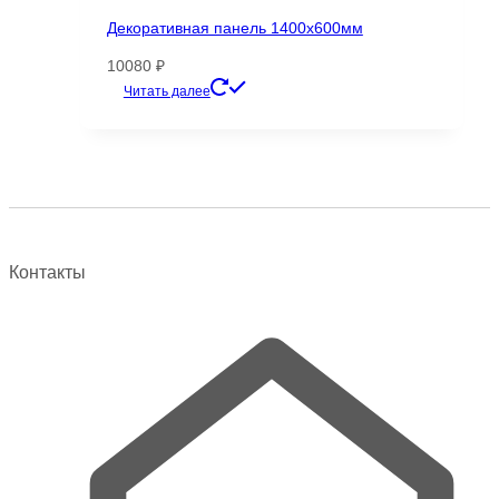
Декоративная панель 1400х600мм
10080
₽
Этот
Читать далее
товар
имеет
несколько
вариаций.
Опции
можно
выбрать
Контакты
на
странице
товара.