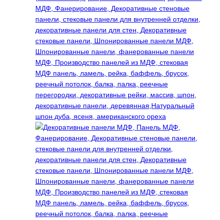
выбрать
на
странице
товара.