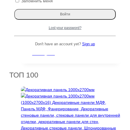
Запомнить меня
цена
цена:
Читать далее
составляла
3875 ₽.
7439 ₽.
Распродажа!
Lost your password?
Граб спил 700 120848
Д×Ш×Т: 550×350×70 мм
Don't have an account yet?
Sign up
Первоначальная
Текущая
5616
₽
4212
₽
цена
цена:
Читать далее
составляла
4212 ₽.
5616 ₽.
ТОП 100