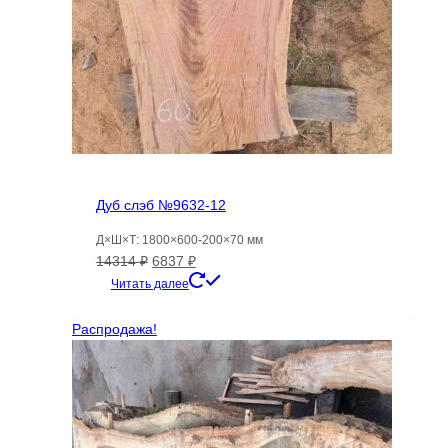
Дуб слэб №9632-12
Д×Ш×Т: 1800×600-200×70 мм
Первоначальная
Текущая
14314
₽
6837
₽
цена
цена:
Читать далее
составляла
6837 ₽.
14314 ₽.
Распродажа!