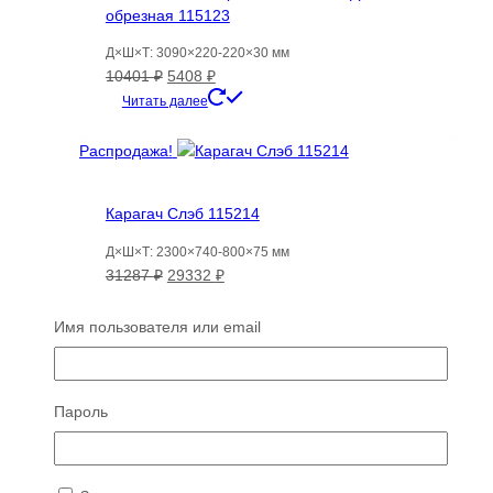
обрезная 115123
Д×Ш×Т: 3090×220-220×30 мм
Первоначальная
Текущая
10401
₽
5408
₽
цена
цена:
Читать далее
составляла
5408 ₽.
10401 ₽.
Распродажа!
Карагач Слэб 115214
Д×Ш×Т: 2300×740-800×75 мм
Первоначальная
Текущая
31287
₽
29332
₽
цена
цена:
Читать далее
составляла
29332 ₽.
Имя пользователя или email
31287 ₽.
Распродажа!
Пароль
Груша доска 121851
Д×Ш×Т: 3070×300-245×30 мм
Первоначальная
Текущая
7439
₽
3875
₽