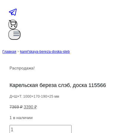
Главная
>
karel'skaya-bereza-doska-sleb
Распродажа!
Карельская береза слэб, доска 115566
Д×Ш×Т: 1000×170-190×25 мм
Первоначальная
Текущая
7369
₽
3390
₽
цена
цена:
1 в наличии
составляла
3390 ₽.
7369 ₽.
Количество