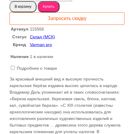
товара
В корзину
Купить
Карельская
береза
Запросить скидку
слэб,
доска
Артикул
115566
115566
Статус
Склад (МСК)
Бренд
Varman.pro
Наличие
1 в наличии
Подробнее о товаре
За красивый внешний вид и высокую прочность
карельская берёза издавна высоко ценилась в народе.
Владимир Даль упоминает её в таких словосочетаниях:
«Береза карельская, березовая свиль, блона, наплав,
кап, сувойчатая береза». «С XIII столетия (известны
археологические находки) она использовалась для
изготовления различных художественных изделий и
бытовых предметов … древесина этого дерева служила
карельским племенам для уплаты налогов. В