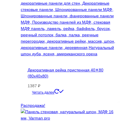
на
странице
товара.
Декоративная рейка пристенная 40✕80
(80х40х80)
1387
₽
Этот
Читать далее
товар
имеет
Распродажа!
несколько
вариаций.
Опции