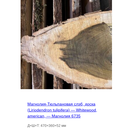
Магнолия-Тюльпановая слэб, доска
(Liriodendron tulipifera) — Whitewood,
american, — Магнолия 6735
Д×Ш×Т: 470×360×52 мм