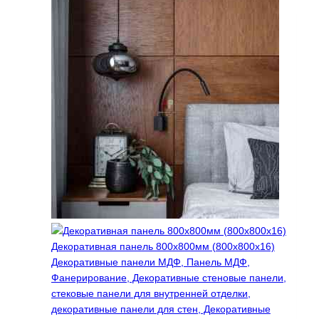
несколько
вариаций.
Опции
можно
выбрать
на
странице
товара.