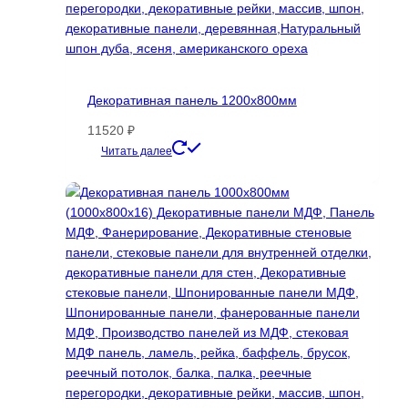
Декоративная панель 1200х800мм
11520
₽
Этот
Читать далее
товар
имеет
несколько
вариаций.
Опции
можно
выбрать
на
странице
товара.