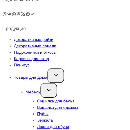
Instagram
ВКонтакте
WhatsApp
Pinterest
RSS-рассылка
Facebook
Telegram
Продукция
Декоративные рейки
Декоративные панели
Подоконники и откосы
Карнизы для штор
Плинтус
Переключить
Товары для дома
дочернее
меню
Переключить
Мебель
дочернее
меню
Сушилка для белья
Вешалка для одежды
Пуфы
Зеркала
Ложки для обуви