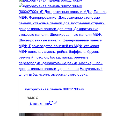
несколько
вариаций.
Опции
можно
выбрать
на
странице
товара.
Декоративная панель 800х2700мм
19440
₽
Этот
Читать далее
товар
имеет