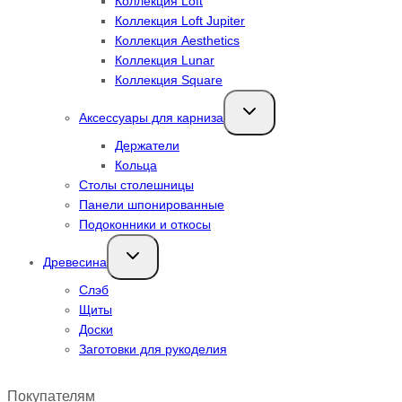
Коллекция Loft
Коллекция Loft Jupiter
Коллекция Aesthetics
Коллекция Lunar
Коллекция Square
Переключить
Аксессуары для карниза
дочернее
меню
Держатели
Кольца
Столы столешницы
Панели шпонированные
Подоконники и откосы
Переключить
Древесина
дочернее
меню
Слэб
Щиты
Доски
Заготовки для рукоделия
Покупателям