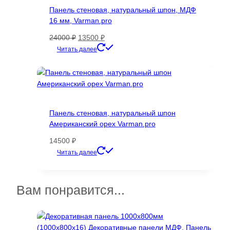
можно
Панель стеновая, натуральный шпон, МДФ
выбрать
16 мм, Varman.pro
на
странице
Первоначальная
Текущая
24000
₽
13500
₽
товара.
цена
цена:
Этот
Читать далее
составляла
13500 ₽.
товар
24000 ₽.
имеет
несколько
вариаций.
Опции
Панель стеновая, натуральный шпон
можно
Американский орех Varman.pro
выбрать
на
14500
₽
странице
Этот
Читать далее
товара.
товар
имеет
несколько
Вам понравится...
вариаций.
Опции
можно