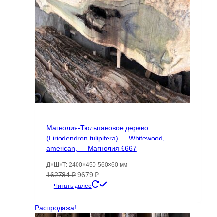
Магнолия-Тюльпановое дерево
(Liriodendron tulipifera) — Whitewood,
american, — Магнолия 6667
Д×Ш×Т: 2400×450-560×60 мм
Первоначальная
Текущая
162784
₽
9679
₽
цена
цена:
Читать далее
составляла
9679 ₽.
162784 ₽.
Распродажа!