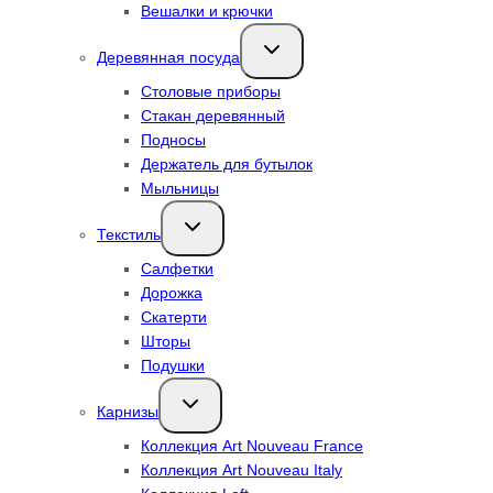
Вешалки и крючки
Переключить
Деревянная посуда
дочернее
меню
Столовые приборы
Стакан деревянный
Подносы
Держатель для бутылок
Мыльницы
Переключить
Текстиль
дочернее
меню
Салфетки
Дорожка
Скатерти
Шторы
Подушки
Переключить
Карнизы
дочернее
меню
Коллекция Art Nouveau France
Коллекция Art Nouveau Italy