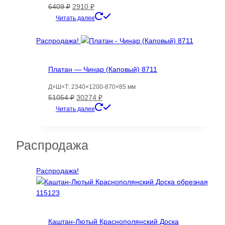
Первоначальная
Текущая
6409
₽
2910
₽
цена
цена:
Читать далее
составляла
2910 ₽.
6409 ₽.
Распродажа!
Платан — Чинар (Каповый) 8711
Д×Ш×Т: 2340×1200-870×85 мм
Первоначальная
Текущая
51054
₽
30274
₽
цена
цена:
Читать далее
составляла
30274 ₽.
51054 ₽.
Распродажа
Распродажа!
Каштан-Лютый Краснополянский Доска