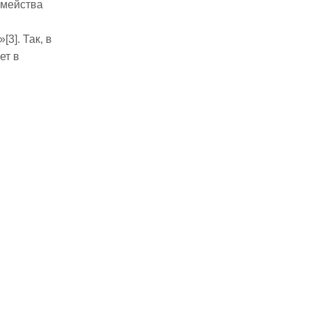
емейства
3]. Так, в
ет в