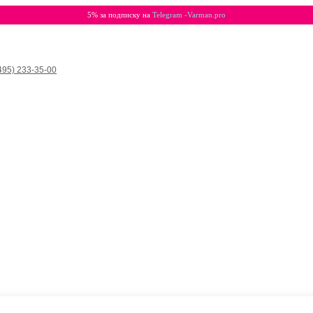
5% за подписку на
Telegram -Varman.pro
495) 233-35-00