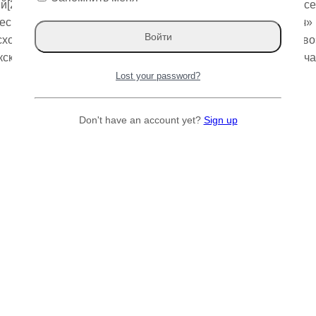
[2] (лат. Ulmus pumila) — вид деревьев рода Вяз (Ulmus) с
скому словарю русского языка (2004), название «карагач»
исходит от сложения «кара» — «черное» и «агач» — «дерево»[
ским языкам, дерево называется каз. қарағаш, что и означа
Lost your password?
Don't have an account yet?
Sign up