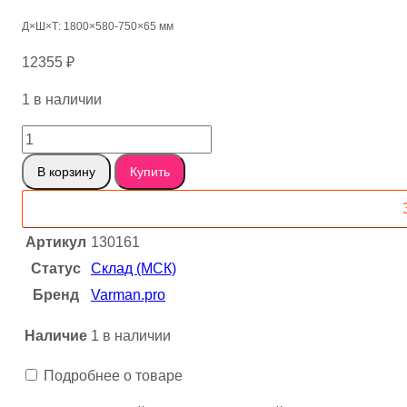
Д×Ш×Т: 1800×580-750×65 мм
12355
₽
1 в наличии
Количество
товара
В корзину
Купить
Карагач
слэб
130161
Артикул
130161
Статус
Склад (МСК)
Бренд
Varman.pro
Наличие
1 в наличии
Подробнее о товаре