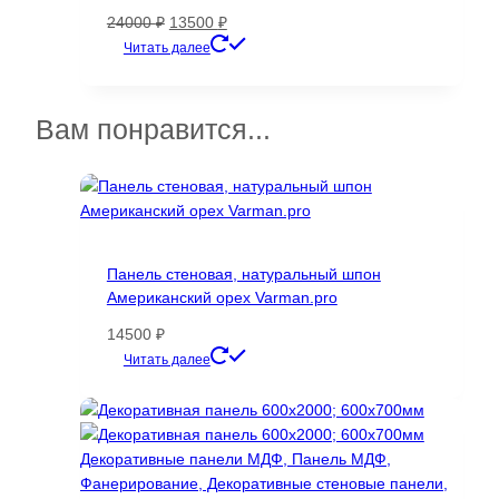
странице
Первоначальная
Текущая
24000
₽
13500
₽
товара.
цена
цена:
Этот
Читать далее
составляла
13500 ₽.
товар
24000 ₽.
имеет
несколько
Вам понравится...
вариаций.
Опции
можно
выбрать
на
странице
Панель стеновая, натуральный шпон
товара.
Американский орех Varman.pro
14500
₽
Этот
Читать далее
товар
имеет
несколько
вариаций.
Опции