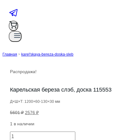
Главная
>
karel'skaya-bereza-doska-sleb
Распродажа!
Карельская береза слэб, доска 115553
Д×Ш×Т: 1200×60-130×30 мм
Первоначальная
Текущая
5601
₽
2576
₽
цена
цена:
1 в наличии
составляла
2576 ₽.
5601 ₽.
Количество