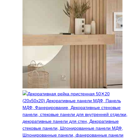
вариаций.
Опции
можно
выбрать
на
странице
товара.