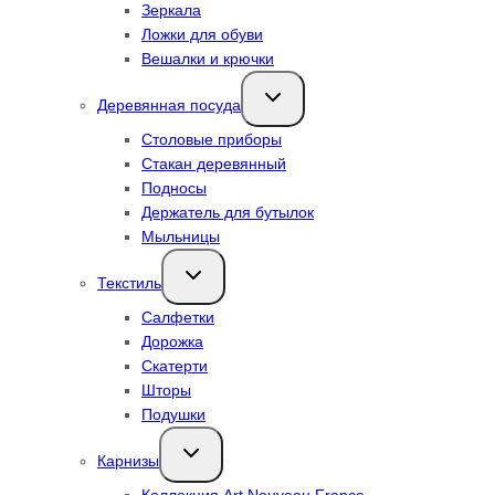
Зеркала
Ложки для обуви
Вешалки и крючки
Переключить
Деревянная посуда
дочернее
меню
Столовые приборы
Стакан деревянный
Подносы
Держатель для бутылок
Мыльницы
Переключить
Текстиль
дочернее
меню
Салфетки
Дорожка
Скатерти
Шторы
Подушки
Переключить
Карнизы
дочернее
меню
Коллекция Art Nouveau France