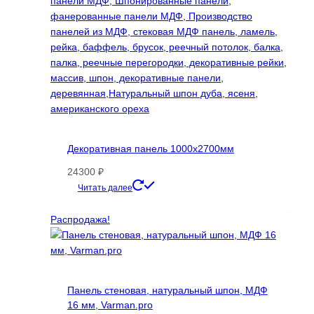
товара.
Декоративная панель 1000х2700мм
24300
₽
Этот
Читать далее
товар
имеет
Распродажа!
несколько
вариаций.
Опции
можно
Панель стеновая, натуральный шпон, МДФ
выбрать
16 мм, Varman.pro
на