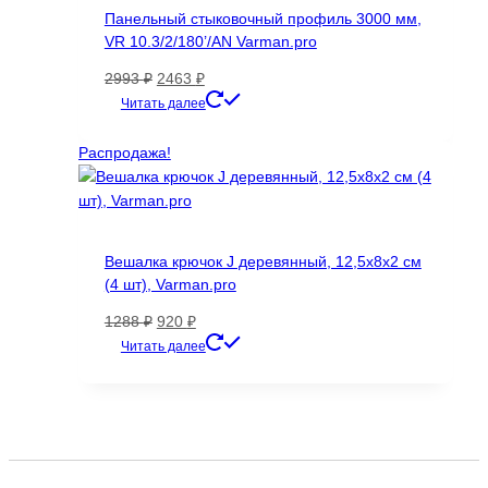
можно
Панельный стыковочный профиль 3000 мм,
выбрать
VR 10.3/2/180’/AN Varman.pro
на
странице
Первоначальная
Текущая
2993
₽
2463
₽
товара.
цена
цена:
Этот
Читать далее
составляла
2463 ₽.
товар
2993 ₽.
имеет
Распродажа!
несколько
вариаций.
Опции
можно
Вешалка крючок J деревянный, 12,5х8х2 см
выбрать
(4 шт), Varman.pro
на
странице
Первоначальная
Текущая
1288
₽
920
₽
товара.
цена
цена:
Читать далее
составляла
920 ₽.
1288 ₽.