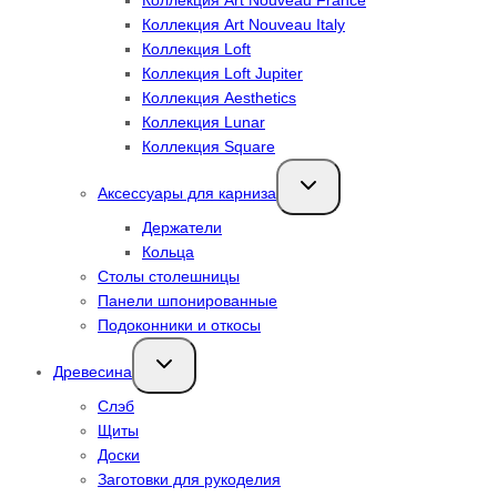
Коллекция Art Nouveau Italy
Коллекция Loft
Коллекция Loft Jupiter
Коллекция Aesthetics
Коллекция Lunar
Коллекция Square
Переключить
Аксессуары для карниза
дочернее
меню
Держатели
Кольца
Столы столешницы
Панели шпонированные
Подоконники и откосы
Переключить
Древесина
дочернее
меню
Слэб
Щиты
Доски
Заготовки для рукоделия