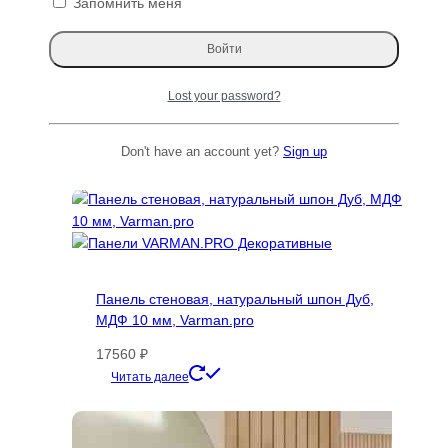
Запомнить меня
токарная заготовка Varman.pro
Первоначальная
Текущая
593
₽
423
₽
цена
цена:
Читать далее
составляла
423 ₽.
Lost your password?
593 ₽.
ТОП 100
Don't have an account yet?
Sign up
Панель стеновая, натуральный шпон Дуб,
МДФ 10 мм, Varman.pro
17560
₽
Этот
Читать далее
товар
имеет
несколько