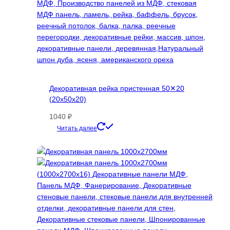
Декоративная рейка пристенная 50✕20
(20х50х20)
1040
₽
Этот
Читать далее
товар
имеет
несколько
вариаций.
Опции
можно
выбрать
на
странице