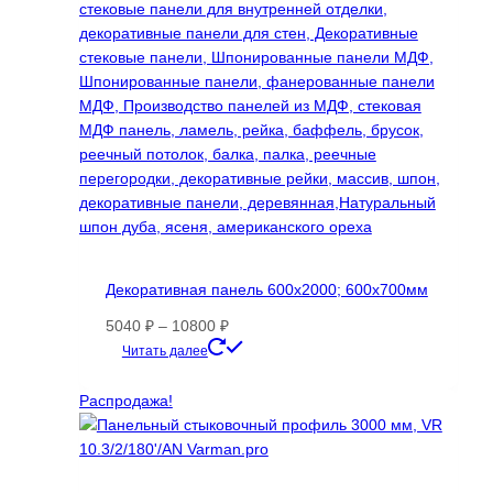
можно
выбрать
на
странице
товара.
Декоративная панель 600х2000; 600х700мм
Диапазон
5040
₽
–
10800
₽
цен:
Этот
Читать далее
5040 ₽
товар
–
имеет
Распродажа!
10800 ₽
несколько
вариаций.
Опции