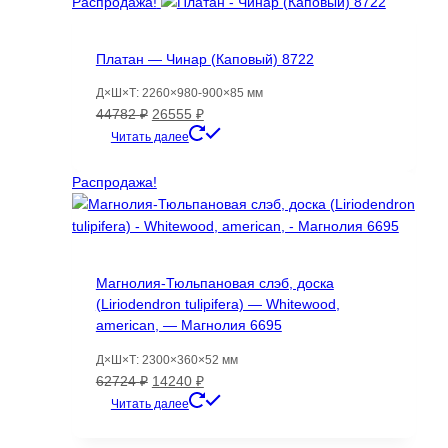
Распродажа!
Платан — Чинар (Каповый) 8722
Д×Ш×Т: 2260×980-900×85 мм
Первоначальная
Текущая
44782
₽
26555
₽
цена
цена:
Читать далее
составляла
26555 ₽.
44782 ₽.
Распродажа!
Магнолия-Тюльпановая слэб, доска
(Liriodendron tulipifera) — Whitewood,
american, — Магнолия 6695
Д×Ш×Т: 2300×360×52 мм
Первоначальная
Текущая
62724
₽
14240
₽
цена
цена:
Читать далее
составляла
14240 ₽.
62724 ₽.