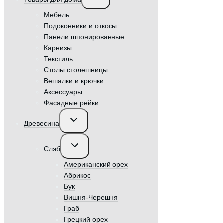
меню
Мебель
Подоконники и откосы
Панели шпонированные
Карнизы
Текстиль
Столы столешницы
Вешалки и крючки
Аксессуары
Фасадные рейки
Переключить
Древесина
дочернее
меню
Переключить
Слэб
дочернее
меню
Американский орех
Абрикос
Бук
Вишня-Черешня
Граб
Грецкий орех