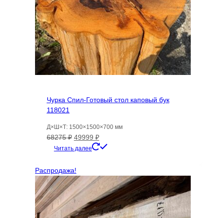
Чурка Спил-Готовый стол каповый бук
118021
Д×Ш×Т: 1500×1500×700 мм
Первоначальная
Текущая
68275
₽
49999
₽
цена
цена:
Читать далее
составляла
49999 ₽.
68275 ₽.
Распродажа!