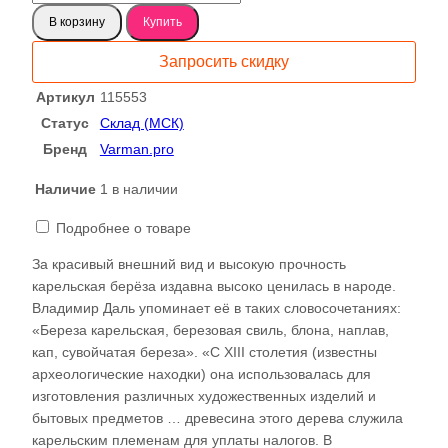
товара
В корзину
Купить
Карельская
береза
Запросить скидку
слэб,
доска
Артикул
115553
115553
Статус
Склад (МСК)
Бренд
Varman.pro
Наличие
1 в наличии
Подробнее о товаре
За красивый внешний вид и высокую прочность
карельская берёза издавна высоко ценилась в народе.
Владимир Даль упоминает её в таких словосочетаниях:
«Береза карельская, березовая свиль, блона, наплав,
кап, сувойчатая береза». «С XIII столетия (известны
археологические находки) она использовалась для
изготовления различных художественных изделий и
бытовых предметов … древесина этого дерева служила
карельским племенам для уплаты налогов. В