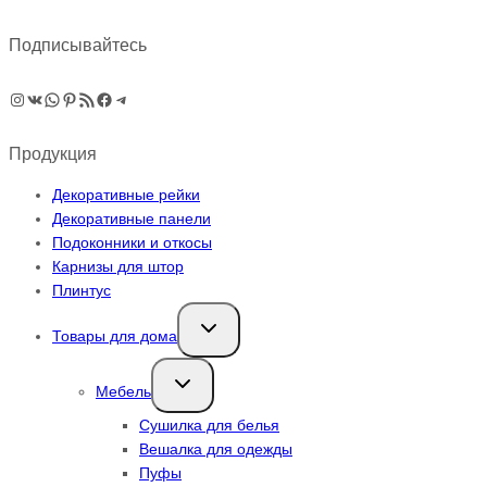
Подписывайтесь
Instagram
ВКонтакте
WhatsApp
Pinterest
RSS-рассылка
Facebook
Telegram
Продукция
Декоративные рейки
Декоративные панели
Подоконники и откосы
Карнизы для штор
Плинтус
Переключить
Товары для дома
дочернее
меню
Переключить
Мебель
дочернее
меню
Сушилка для белья
Вешалка для одежды
Пуфы