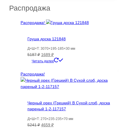
Распродажа
Распродажа!
Груша доска 121848
Д×Ш×Т: 3070×195-185×30 мм
Первоначальная
Текущая
5187
₽
1689
₽
цена
цена:
Читать далее
составляла
1689 ₽.
5187 ₽.
Распродажа!
Черный орех (Грецкий) B Сухой слэб, доска
пареный 1-2-117157
Д×Ш×Т: 270×235-235×70 мм
Первоначальная
Текущая
5241
₽
4659
₽