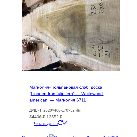
Магнолия-Тюльпановая слэб, доска
(Liriodendron tulipifera) — Whitewood,
american, — Магнолия 6711
Д×Ш×Т: 2520×400-170×52 мм
Первоначальная
Текущая
54406
₽
12352
₽
цена
цена:
Читать далее
составляла
12352 ₽.
54406 ₽.