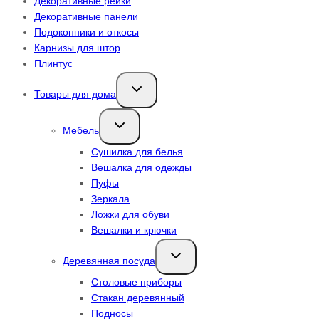
Декоративные рейки
Декоративные панели
Подоконники и откосы
Карнизы для штор
Плинтус
Переключить
Товары для дома
дочернее
меню
Переключить
Мебель
дочернее
меню
Сушилка для белья
Вешалка для одежды
Пуфы
Зеркала
Ложки для обуви
Вешалки и крючки
Переключить
Деревянная посуда
дочернее
меню
Столовые приборы
Стакан деревянный
Подносы