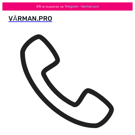
5% за подписку на
Telegram -Varman.pro
VӐRMAN.PRO
Перейти
к
содержимому