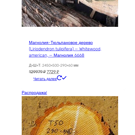
Магнолия-Тюльпановое дерево
(Liriodendron tulipifera) — Whitewood,
american, — Магнолия 6668
Д×Ш×Т: 2450×500-290×60 мм
Первоначальная
Текущая
129979
₽
7729
₽
цена
цена:
Читать далее
составляла
7729 ₽.
129979 ₽.
Распродажа!