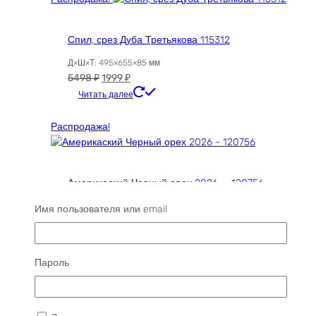
Спил, срез Дуба Третьякова 115312
Д×Ш×Т: 495×655×85 мм
Первоначальная
Текущая
5498
₽
1999
₽
цена
цена:
Читать далее
составляла
1999 ₽.
5498 ₽.
Распродажа!
Америкаский Черный орех 2026 — 120756
Д×Ш×Т: 1800×150-150×35 мм
Имя пользователя или email
Первоначальная
Текущая
4181
₽
3267
₽
цена
цена:
Читать далее
составляла
3267 ₽.
Пароль
4181 ₽.
Распродажа!