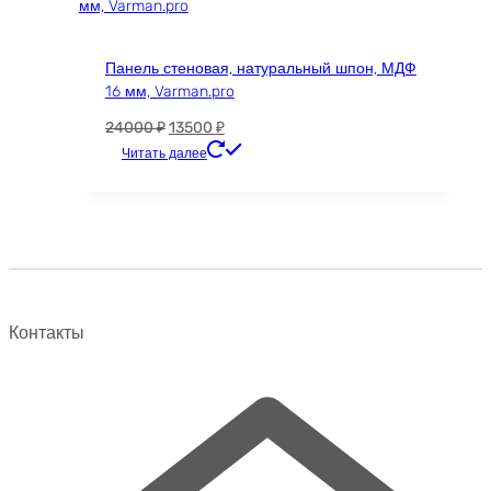
вариаций.
Опции
можно
Панель стеновая, натуральный шпон, МДФ
выбрать
16 мм, Varman.pro
на
странице
Первоначальная
Текущая
24000
₽
13500
₽
товара.
цена
цена:
Этот
Читать далее
составляла
13500 ₽.
товар
24000 ₽.
имеет
несколько
вариаций.
Опции
можно
выбрать
Контакты
на
странице
товара.