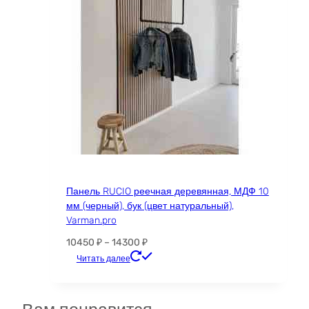
странице
товара.
Панель RUCIO реечная деревянная, МДФ 10
мм (черный), бук (цвет натуральный),
Varman.pro
Диапазон
10450
₽
–
14300
₽
цен:
Этот
Читать далее
10450 ₽
товар
–
имеет
14300 ₽
несколько