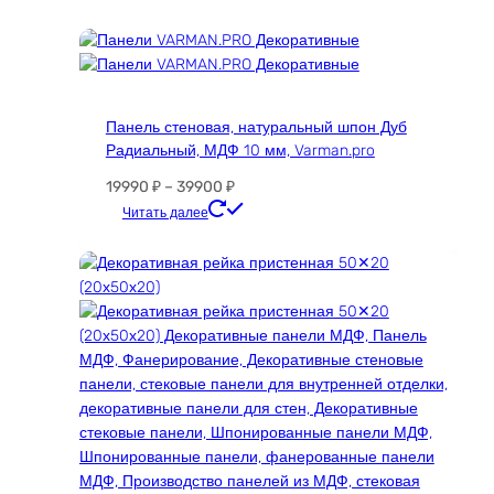
Опции
можно
выбрать
на
странице
Панель стеновая, натуральный шпон Дуб
товара.
Радиальный, МДФ 10 мм, Varman.pro
Диапазон
19990
₽
–
39900
₽
цен:
Этот
Читать далее
19990 ₽
товар
–
имеет
39900 ₽
несколько
вариаций.
Опции
можно
выбрать
на
странице
товара.