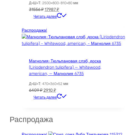
Д×Ш×Т: 2500×800-810×80 мм
Первоначальная
Текущая
31556
₽
17987
₽
цена
цена:
Читать далее
составляла
17987 ₽.
31556 ₽.
Распродажа!
Магнолия-Тюльпановая слэб, доска
(Liriodendron tulipifera) — Whitewood,
american, — Магнолия 6735
Д×Ш×Т: 470×360×52 мм
Первоначальная
Текущая
6409
₽
2910
₽
цена
цена:
Читать далее
составляла
2910 ₽.
6409 ₽.
Распродажа
Распродажа!