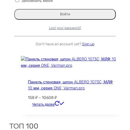
Запомнить меня
Пальмира Слоновая слэб, доска (Palmwood)
111105
Д×Ш×Т: 3780×360-490×55 мм
Lost your password?
Первоначальная
Текущая
69578
₽
6262
₽
цена
цена:
Читать далее
Don't have an account yet?
Sign up
составляла
6262 ₽.
69578 ₽.
Распродажа!
Панель стеновая, шпон ALBERO 1073C, МДФ
10 мм, серия ONE, Varman.pro
Диапазон
158
₽
–
10608
₽
цен:
Этот
Читать далее
158 ₽
товар
–
имеет
10608 ₽
несколько
ТОП 100
вариаций.