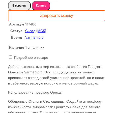
товара
В корзину
Купить
Грецкий
слэб
Запросить скидку
117406
Артикул
117406
Статус
Склад (МСК)
Бренд
Varman.pro
Наличие
1 в наличии
Подробнее о товаре
Добро пожаловать в мир изысканных слэбов из Грецкого
Ореха от Varman.pro! Эта порода дерева не только
привлекает взгляд своей уникальной красотой, но и носит
в себе многовековую историю и неповторимый шарм.
Использование Грецкого Ореха:
Обеденные Столы и Столешницы: Создайте атмосферу
изысканности, выбрав слэб Грецкого Ореха для вашего
обеденного стола. Теплота его цвета придаст вашим