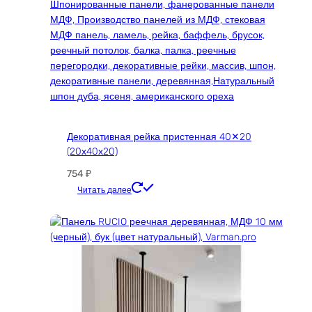
товара.
Декоративная рейка пристенная 40✕20
(20х40х20)
754
₽
Этот
Читать далее
товар
имеет
несколько
вариаций.
Опции
можно
выбрать
на