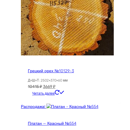
Грецкий орех №10129-3
Д×Ш×Т: 2502×370×60 мм
Первоначальная
Текущая
10415
₽
3669
₽
цена
цена:
Читать далее
составляла
3669 ₽.
10415 ₽.
Распродажа!
Платан — Красный №554