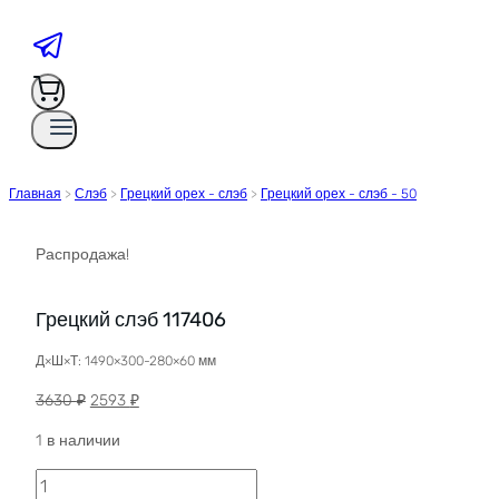
Главная
>
Слэб
>
Грецкий орех - слэб
>
Грецкий орех - слэб - 50
Распродажа!
Грецкий слэб 117406
Д×Ш×Т: 1490×300-280×60 мм
Первоначальная
Текущая
3630
₽
2593
₽
цена
цена:
1 в наличии
составляла
2593 ₽.
3630 ₽.
Количество