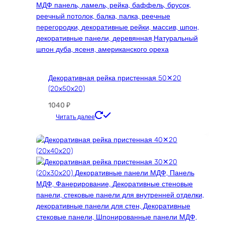
Декоративная рейка пристенная 50✕20
(20х50х20)
1040
₽
Этот
Читать далее
товар
имеет
несколько
вариаций.
Опции
можно
выбрать
на
странице