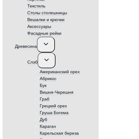
Текстиль
Столы столешницы
Вешалки и крючки
Аксессуары
Фасадные рейки
Переключить
Древесина
дочернее
меню
Переключить
Слэб
дочернее
меню
Американский орех
Абрикос
Бук
Вишня-Черешня
Граб
Грецкий орех
Груша Богема
Дуб
Карагач
Карельская береза