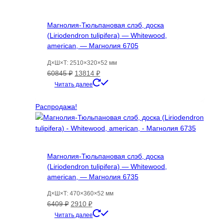
Магнолия-Тюльпановая слэб, доска
(Liriodendron tulipifera) — Whitewood,
american, — Магнолия 6705
Д×Ш×Т: 2510×320×52 мм
Первоначальная
Текущая
60845
₽
13814
₽
цена
цена:
Читать далее
составляла
13814 ₽.
60845 ₽.
Распродажа!
Магнолия-Тюльпановая слэб, доска
(Liriodendron tulipifera) — Whitewood,
american, — Магнолия 6735
Д×Ш×Т: 470×360×52 мм
Первоначальная
Текущая
6409
₽
2910
₽
цена
цена:
Читать далее