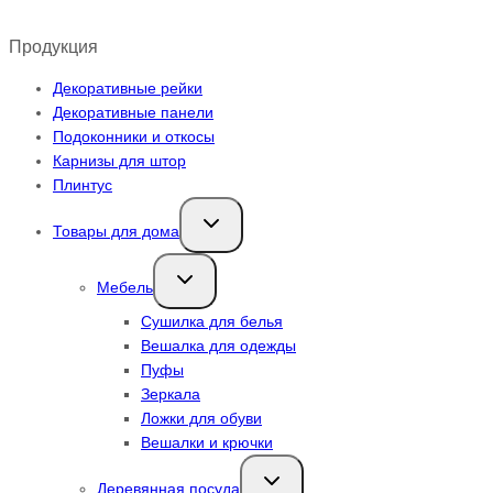
Продукция
Декоративные рейки
Декоративные панели
Подоконники и откосы
Карнизы для штор
Плинтус
Переключить
Товары для дома
дочернее
меню
Переключить
Мебель
дочернее
меню
Сушилка для белья
Вешалка для одежды
Пуфы
Зеркала
Ложки для обуви
Вешалки и крючки
Переключить
Деревянная посуда
дочернее