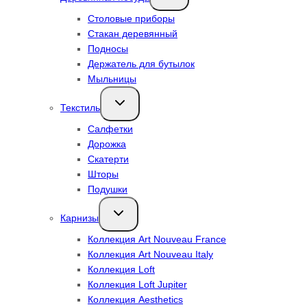
меню
Столовые приборы
Стакан деревянный
Подносы
Держатель для бутылок
Мыльницы
Переключить
Текстиль
дочернее
меню
Салфетки
Дорожка
Скатерти
Шторы
Подушки
Переключить
Карнизы
дочернее
меню
Коллекция Art Nouveau France
Коллекция Art Nouveau Italy
Коллекция Loft
Коллекция Loft Jupiter
Коллекция Aesthetics