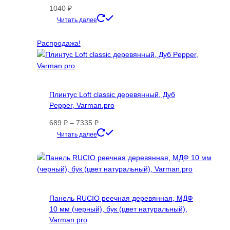
1040
₽
Этот
Читать далее
товар
имеет
Распродажа!
несколько
вариаций.
Опции
можно
Плинтус Loft classic деревянный, Дуб
выбрать
Pepper, Varman.pro
на
странице
Диапазон
689
₽
–
7335
₽
товара.
цен:
Этот
Читать далее
689 ₽
товар
–
имеет
7335 ₽
несколько
вариаций.
Опции
Панель RUCIO реечная деревянная, МДФ
можно
10 мм (черный), бук (цвет натуральный),
выбрать
Varman.pro
на