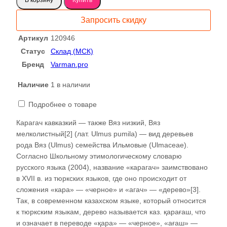
Карагач
слэб
Запросить скидку
сухостой-
ровный
Артикул
120946
напил120946
Статус
Склад (МСК)
Бренд
Varman.pro
Наличие
1 в наличии
Подробнее о товаре
Карагач кавказкий — также Вяз низкий, Вяз
мелколистный[2] (лат. Ulmus pumila) — вид деревьев
рода Вяз (Ulmus) семейства Ильмовые (Ulmaceae).
Согласно Школьному этимологическому словарю
русского языка (2004), название «карагач» заимствовано
в XVII в. из тюркских языков, где оно происходит от
сложения «кара» — «черное» и «агач» — «дерево»[3].
Так, в современном казахском языке, который относится
к тюркским языкам, дерево называется каз. қарағаш, что
и означает в переводе «қара» — «черное», «ағаш» —