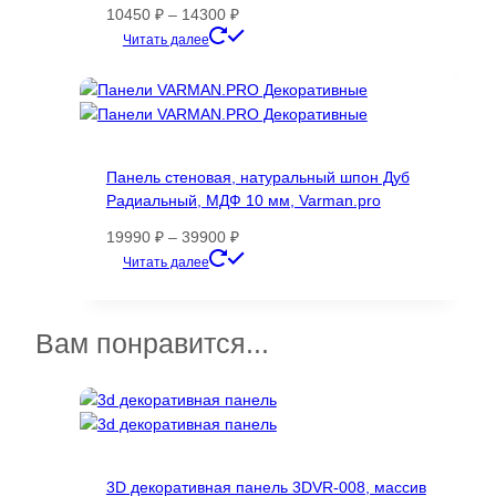
странице
Диапазон
10450
₽
–
14300
₽
товара.
цен:
Этот
Читать далее
10450 ₽
товар
–
имеет
14300 ₽
несколько
вариаций.
Опции
Панель стеновая, натуральный шпон Дуб
можно
Радиальный, МДФ 10 мм, Varman.pro
выбрать
на
Диапазон
19990
₽
–
39900
₽
странице
цен:
Этот
Читать далее
товара.
19990 ₽
товар
–
имеет
39900 ₽
несколько
Вам понравится...
вариаций.
Опции
можно
выбрать
на
странице
3D декоративная панель 3DVR-008, массив