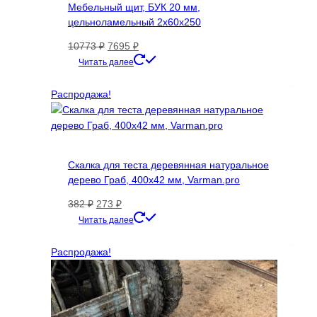
Мебельный щит, БУК 20 мм,
цельноламельный 2х60х250
Первоначальная
Текущая
10773
₽
7695
₽
цена
цена:
Читать далее
составляла
7695 ₽.
10773 ₽.
Распродажа!
Скалка для теста деревянная натуральное
дерево Граб, 400х42 мм, Varman.pro
Первоначальная
Текущая
382
₽
273
₽
цена
цена:
Читать далее
составляла
273 ₽.
382 ₽.
Распродажа!