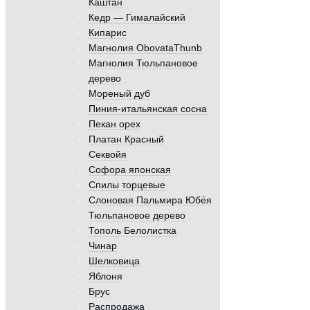
Каштан
Кедр — Гималайский
Кипарис
Магнолия ObovataThunb
Магнолия Тюльпановое
дерево
Мореный дуб
Пиния-итальянская сосна
Пекан орех
Платан Красный
Секвойя
Софора японская
Спилы торцевые
Слоновая Пальмира Юбе́я
Тюльпановое дерево
Тополь Белолистка
Чинар
Шелковица
Яблоня
Брус
Распродажа