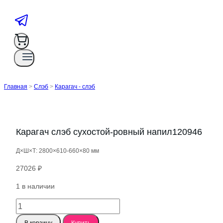
Главная
>
Слэб
>
Карагач - слэб
Карагач слэб сухостой-ровный напил120946
Д×Ш×Т: 2800×610-660×80 мм
27026
₽
1 в наличии
Количество
товара
В корзину
Купить