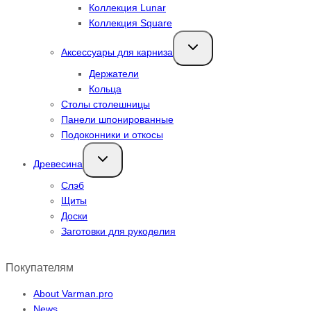
Коллекция Lunar
Коллекция Square
Переключить
Аксессуары для карниза
дочернее
меню
Держатели
Кольца
Столы столешницы
Панели шпонированные
Подоконники и откосы
Переключить
Древесина
дочернее
меню
Слэб
Щиты
Доски
Заготовки для рукоделия
Покупателям
About Varman.pro
News