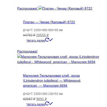
составляла
2910 ₽.
6409 ₽.
Распродажа!
Платан — Чинар (Каповый) 8722
Д×Ш×Т: 2260×980-900×85 мм
Первоначальная
Текущая
44782
₽
26555
₽
цена
цена:
Читать далее
составляла
26555 ₽.
44782 ₽.
Распродажа!
Магнолия-Тюльпановая слэб, доска
(Liriodendron tulipifera) — Whitewood,
american, — Магнолия 6694
Д×Ш×Т: 2300×360-130×52 мм
Первоначальная
Текущая
42687
₽
9691
₽
цена
цена:
Читать далее