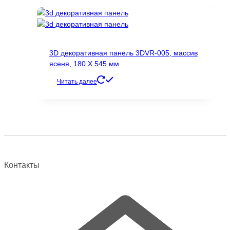
имеет
несколько
вариаций.
Опции
3D декоративная панель 3DVR-005, массив
можно
ясеня, 180 Х 545 мм
выбрать
на
Читать далее
странице
товара.
Контакты