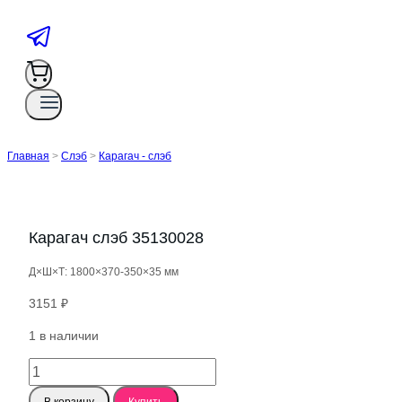
Главная
>
Слэб
>
Карагач - слэб
Карагач слэб 35130028
Д×Ш×Т: 1800×370-350×35 мм
3151
₽
1 в наличии
Количество
товара
В корзину
Купить