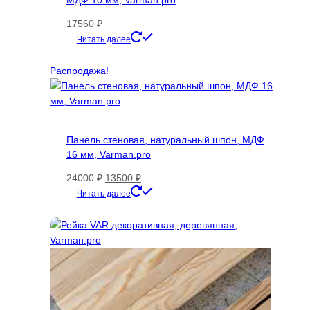
МДФ 10 мм, Varman.pro
17560
₽
Этот
Читать далее
товар
имеет
Распродажа!
несколько
вариаций.
Опции
можно
Панель стеновая, натуральный шпон, МДФ
выбрать
16 мм, Varman.pro
на
странице
Первоначальная
Текущая
24000
₽
13500
₽
товара.
цена
цена:
Этот
Читать далее
составляла
13500 ₽.
товар
24000 ₽.
имеет
несколько
вариаций.
Опции
можно
выбрать