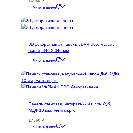
10080
₽
Этот
Читать далее
товар
имеет
несколько
вариаций.
Опции
3D декоративная панель 3DVR-006, массив
можно
ясеня, 340 Х 340 мм
выбрать
на
Читать далее
странице
товара.
Панель стеновая, натуральный шпон Дуб,
МДФ 10 мм, Varman.pro
17560
₽
Этот
Читать далее
товар