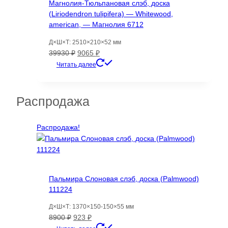
Магнолия-Тюльпановая слэб, доска
(Liriodendron tulipifera) — Whitewood,
american, — Магнолия 6712
Д×Ш×Т: 2510×210×52 мм
Первоначальная
Текущая
39930
₽
9065
₽
цена
цена:
Читать далее
составляла
9065 ₽.
39930 ₽.
Распродажа
Распродажа!
Пальмира Слоновая слэб, доска (Palmwood)
111224
Д×Ш×Т: 1370×150-150×55 мм
Первоначальная
Текущая
8900
₽
923
₽