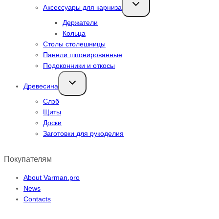
Переключить
Аксессуары для карниза
дочернее
меню
Держатели
Кольца
Столы столешницы
Панели шпонированные
Подоконники и откосы
Переключить
Древесина
дочернее
меню
Слэб
Щиты
Доски
Заготовки для рукоделия
Покупателям
About Varman.pro
News
Contacts