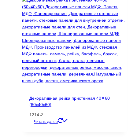
Опции
можно
выбрать
на
странице
товара.
Декоративная рейка пристенная 40✕60
(60х40х60)
1214
₽
Этот
Читать далее
товар
имеет