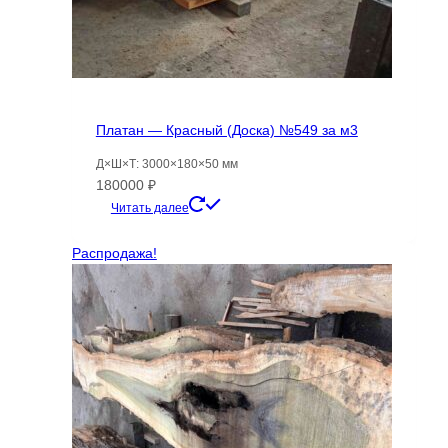
Платан — Красный (Доска) №549 за м3
Д×Ш×Т: 3000×180×50 мм
180000
₽
Читать далее
Распродажа!