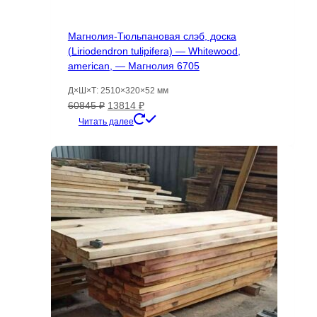
Магнолия-Тюльпановая слэб, доска
(Liriodendron tulipifera) — Whitewood,
american, — Магнолия 6705
Д×Ш×Т: 2510×320×52 мм
Первоначальная
Текущая
60845
₽
13814
₽
цена
цена:
Читать далее
составляла
13814 ₽.
60845 ₽.