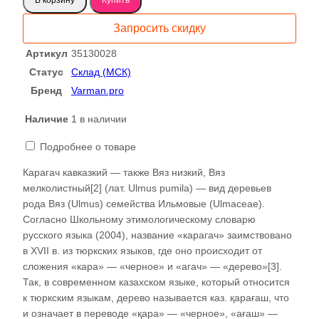
Карагач
слэб
Запросить скидку
35130028
Артикул
35130028
Статус
Склад (МСК)
Бренд
Varman.pro
Наличие
1 в наличии
Подробнее о товаре
Карагач кавказкий — также Вяз низкий, Вяз
мелколистный[2] (лат. Ulmus pumila) — вид деревьев
рода Вяз (Ulmus) семейства Ильмовые (Ulmaceae).
Согласно Школьному этимологическому словарю
русского языка (2004), название «карагач» заимствовано
в XVII в. из тюркских языков, где оно происходит от
сложения «кара» — «черное» и «агач» — «дерево»[3].
Так, в современном казахском языке, который относится
к тюркским языкам, дерево называется каз. қарағаш, что
и означает в переводе «қара» — «черное», «ағаш» —