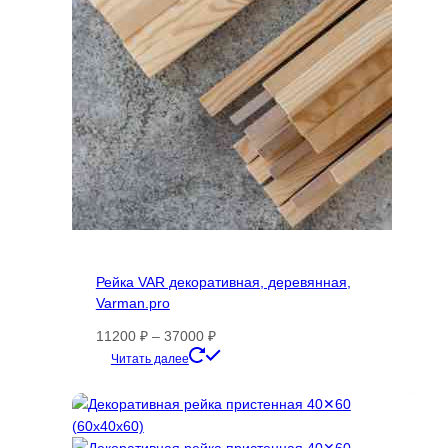
на
странице
товара.
Рейка VAR декоративная, деревянная,
Varman.pro
Диапазон
11200
₽
–
37000
₽
цен:
Этот
Читать далее
11200 ₽
товар
–
имеет
37000 ₽
несколько
вариаций.