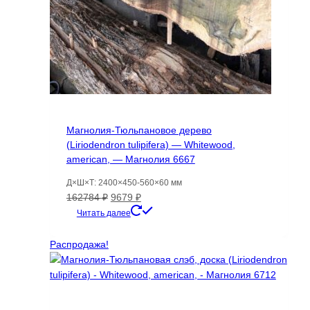
Магнолия-Тюльпановое дерево
(Liriodendron tulipifera) — Whitewood,
american, — Магнолия 6667
Д×Ш×Т: 2400×450-560×60 мм
Первоначальная
Текущая
162784
₽
9679
₽
цена
цена:
Читать далее
составляла
9679 ₽.
162784 ₽.
Распродажа!