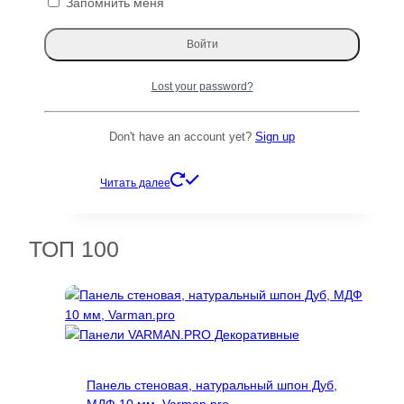
Запомнить меня
9323 ₽.
Распродажа!
Lost your password?
Панельный торцевой профиль 3000 мм,
ЧЕРНЫЙ, VR 10.3/1/AN Varman.pro
Don't have an account yet?
Sign up
Первоначальная
Текущая
3425
₽
2446
₽
цена
цена:
Читать далее
составляла
2446 ₽.
3425 ₽.
ТОП 100
Панель стеновая, натуральный шпон Дуб,