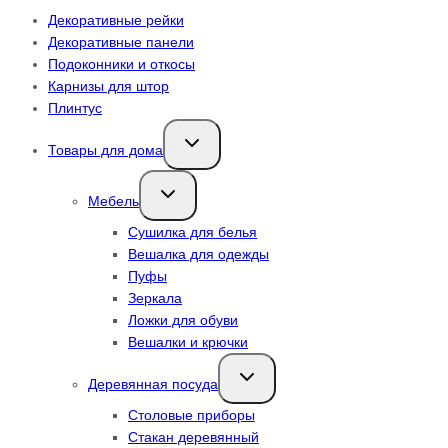
Декоративные рейки
Декоративные панели
Подоконники и откосы
Карнизы для штор
Плинтус
Переключить
Товары для дома
дочернее
меню
Переключить
Мебель
дочернее
меню
Сушилка для белья
Вешалка для одежды
Пуфы
Зеркала
Ложки для обуви
Вешалки и крючки
Переключить
Деревянная посуда
дочернее
меню
Столовые приборы
Стакан деревянный