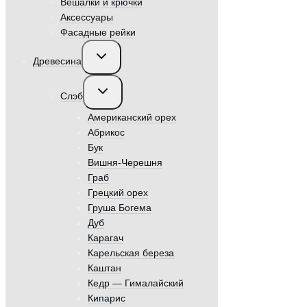
Вешалки и крючки
Аксессуары
Фасадные рейки
Переключить
Древесина
дочернее
меню
Переключить
Слэб
дочернее
меню
Американский орех
Абрикос
Бук
Вишня-Черешня
Граб
Грецкий орех
Груша Богема
Дуб
Карагач
Карельская береза
Каштан
Кедр — Гималайский
Кипарис