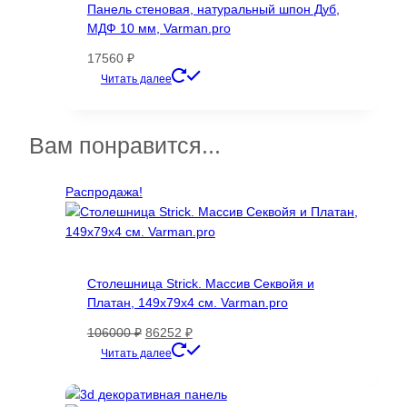
Панель стеновая, натуральный шпон Дуб,
выбрать
МДФ 10 мм, Varman.pro
на
странице
17560
₽
товара.
Этот
Читать далее
товар
имеет
несколько
Вам понравится...
вариаций.
Опции
Распродажа!
можно
выбрать
на
странице
товара.
Столешница Strick. Массив Секвойя и
Платан, 149х79х4 см. Varman.pro
Первоначальная
Текущая
106000
₽
86252
₽
цена
цена:
Читать далее
составляла
86252 ₽.
106000 ₽.