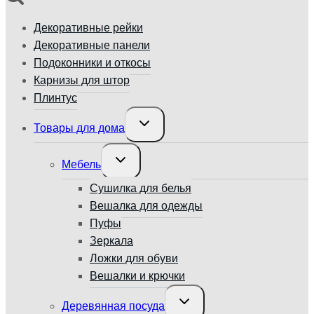
Декоративные рейки
Декоративные панели
Подоконники и откосы
Карнизы для штор
Плинтус
Переключить
Товары для дома
дочернее
меню
Переключить
Мебель
дочернее
меню
Сушилка для белья
Вешалка для одежды
Пуфы
Зеркала
Ложки для обуви
Вешалки и крючки
Переключить
Деревянная посуда
дочернее