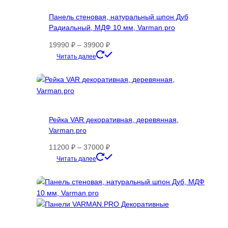
Опции
Панель стеновая, натуральный шпон Дуб
можно
Радиальный, МДФ 10 мм, Varman.pro
выбрать
на
Диапазон
19990
₽
–
39900
₽
странице
цен:
Этот
Читать далее
товара.
19990 ₽
товар
–
имеет
39900 ₽
несколько
вариаций.
Опции
Рейка VAR декоративная, деревянная,
можно
Varman.pro
выбрать
на
Диапазон
11200
₽
–
37000
₽
странице
цен:
Этот
Читать далее
товара.
11200 ₽
товар
–
имеет
37000 ₽
несколько
вариаций.
Опции
можно