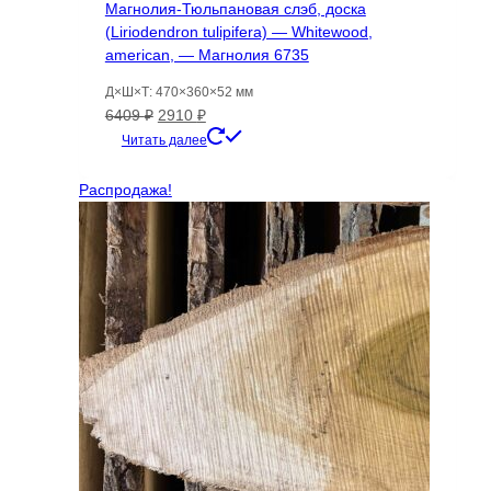
Магнолия-Тюльпановая слэб, доска
(Liriodendron tulipifera) — Whitewood,
american, — Магнолия 6735
Д×Ш×Т: 470×360×52 мм
Первоначальная
Текущая
6409
₽
2910
₽
цена
цена:
Читать далее
составляла
2910 ₽.
6409 ₽.
Распродажа!