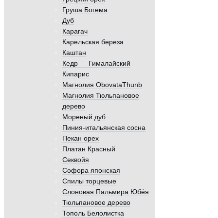
Груша Богема
Дуб
Карагач
Карельская береза
Каштан
Кедр — Гималайский
Кипарис
Магнолия ObovataThunb
Магнолия Тюльпановое
дерево
Мореный дуб
Пиния-итальянская сосна
Пекан орех
Платан Красный
Секвойя
Софора японская
Спилы торцевые
Слоновая Пальмира Юбе́я
Тюльпановое дерево
Тополь Белолистка