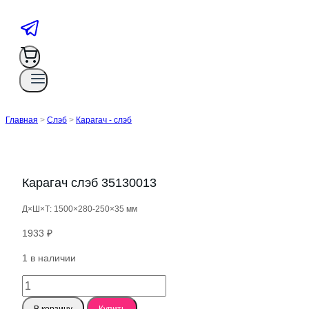
Главная
>
Слэб
>
Карагач - слэб
Карагач слэб 35130013
Д×Ш×Т: 1500×280-250×35 мм
1933
₽
1 в наличии
Количество
товара
В корзину
Купить