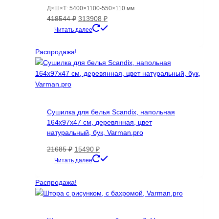
Д×Ш×Т: 5400×1100-550×110 мм
Первоначальная
Текущая
418544
₽
313908
₽
цена
цена:
Читать далее
составляла
313908 ₽.
418544 ₽.
Распродажа!
Сушилка для белья Scandix, напольная
164х97х47 см, деревянная, цвет
натуральный, бук, Varman.pro
Первоначальная
Текущая
21685
₽
15490
₽
цена
цена:
Читать далее
составляла
15490 ₽.
21685 ₽.
Распродажа!