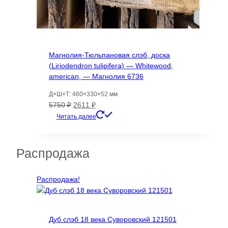
Магнолия-Тюльпановая слэб, доска
(Liriodendron tulipifera) — Whitewood,
american, — Магнолия 6736
Д×Ш×Т: 460×330×52 мм
Первоначальная
Текущая
5750
₽
2611
₽
цена
цена:
Читать далее
составляла
2611 ₽.
5750 ₽.
Распродажа
Распродажа!
Дуб слэб 18 века Суворовский 121501