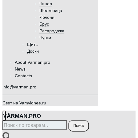
Чинар
Шелковица
Яблоня
Брус
Распродажа
Чурки
Щиты
Доски
About Varman.pro
News
Contacts
info@varman.pro
Свет на Vamvidnee.ru
VӐRMAN.PRO
Искать:
Поиск