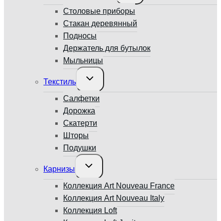
меню
Столовые приборы
Стакан деревянный
Подносы
Держатель для бутылок
Мыльницы
Переключить
Текстиль
дочернее
меню
Салфетки
Дорожка
Скатерти
Шторы
Подушки
Переключить
Карнизы
дочернее
меню
Коллекция Art Nouveau France
Коллекция Art Nouveau Italy
Коллекция Loft