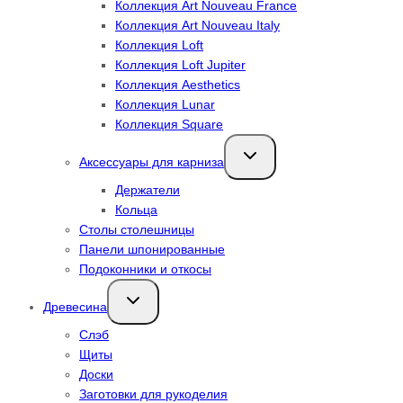
Коллекция Art Nouveau France
Коллекция Art Nouveau Italy
Коллекция Loft
Коллекция Loft Jupiter
Коллекция Aesthetics
Коллекция Lunar
Коллекция Square
Переключить
Аксессуары для карниза
дочернее
меню
Держатели
Кольца
Столы столешницы
Панели шпонированные
Подоконники и откосы
Переключить
Древесина
дочернее
меню
Слэб
Щиты
Доски
Заготовки для рукоделия