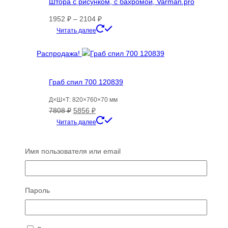
Штора с рисунком, с бахромой, Varman.pro
Диапазон
1952
₽
–
2104
₽
цен:
Этот
Читать далее
1952 ₽
товар
–
имеет
Распродажа!
2104 ₽
несколько
вариаций.
Граб спил 700 120839
Опции
можно
Д×Ш×Т: 820×760×70 мм
выбрать
Первоначальная
Текущая
7808
₽
5856
₽
на
цена
цена:
Читать далее
странице
составляла
5856 ₽.
товара.
7808 ₽.
Имя пользователя или email
ТОП 100
Пароль