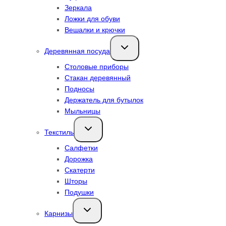
Зеркала
Ложки для обуви
Вешалки и крючки
Переключить
Деревянная посуда
дочернее
меню
Столовые приборы
Стакан деревянный
Подносы
Держатель для бутылок
Мыльницы
Переключить
Текстиль
дочернее
меню
Салфетки
Дорожка
Скатерти
Шторы
Подушки
Переключить
Карнизы
дочернее
меню