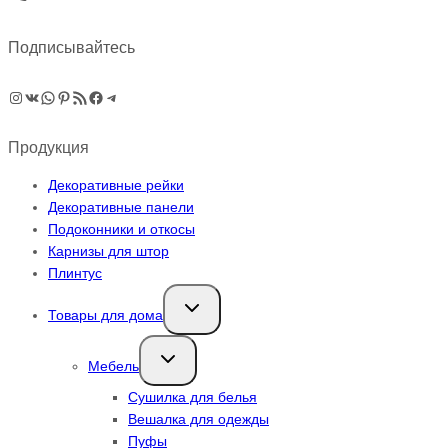
Подписывайтесь
Instagram
ВКонтакте
WhatsApp
Pinterest
RSS-рассылка
Facebook
Telegram
Продукция
Декоративные рейки
Декоративные панели
Подоконники и откосы
Карнизы для штор
Плинтус
Переключить
Товары для дома
дочернее
меню
Переключить
Мебель
дочернее
меню
Сушилка для белья
Вешалка для одежды
Пуфы