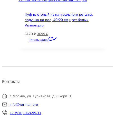
Опции
можно
Пуф плетеный из натурального ротанга,
выбрать
подушка на пол, 40*20 см,цвет белый
на
Varman.pro
странице
товара.
Первоначальная
Текущая
5179
₽
3699
₽
цена
цена:
Читать далее
составляла
3699 ₽.
5179 ₽.
Контакты
г. Москва, ул. Гурьянова, д. 8 корп. 1
info@varman.pro
+7 (916) 068-99-11