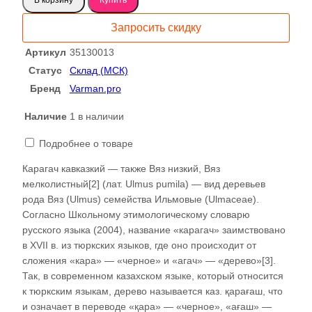
Карагач
слэб
Запросить скидку
35130013
Артикул
35130013
Статус
Склад (МСК)
Бренд
Varman.pro
Наличие
1 в наличии
Подробнее о товаре
Карагач кавказкий — также Вяз низкий, Вяз
мелколистный[2] (лат. Ulmus pumila) — вид деревьев
рода Вяз (Ulmus) семейства Ильмовые (Ulmaceae).
Согласно Школьному этимологическому словарю
русского языка (2004), название «карагач» заимствовано
в XVII в. из тюркских языков, где оно происходит от
сложения «кара» — «черное» и «агач» — «дерево»[3].
Так, в современном казахском языке, который относится
к тюркским языкам, дерево называется каз. қарағаш, что
и означает в переводе «қара» — «черное», «ағаш» —