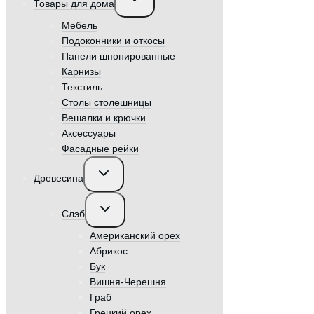
Товары для дома
дочернее
меню
Мебель
Подоконники и откосы
Панели шпонированные
Карнизы
Текстиль
Столы столешницы
Вешалки и крючки
Аксессуары
Фасадные рейки
Переключить
Древесина
дочернее
меню
Переключить
Слэб
дочернее
меню
Американский орех
Абрикос
Бук
Вишня-Черешня
Граб
Грецкий орех