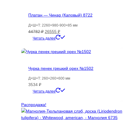
Платан — Чинар (Каповый) 8722
Д×Ш×Т: 2260×980-900×85 мм
Первоначальная
Текущая
44782
₽
26555
₽
цена
цена:
Читать далее
составляла
26555 ₽.
44782 ₽.
Чурка пенек грецкий орех №1502
Д×Ш×Т: 260×260×600 мм
3534
₽
Читать далее
Распродажа!