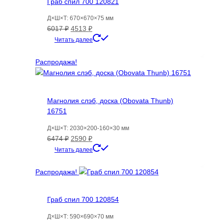
Граб спил 700 120821
Д×Ш×Т: 670×670×75 мм
Первоначальная
Текущая
6017
₽
4513
₽
цена
цена:
Читать далее
составляла
4513 ₽.
6017 ₽.
Распродажа!
Магнолия слэб, доска (Obovata Thunb)
16751
Д×Ш×Т: 2030×200-160×30 мм
Первоначальная
Текущая
6474
₽
2590
₽
цена
цена:
Читать далее
составляла
2590 ₽.
6474 ₽.
Распродажа!
Граб спил 700 120854
Д×Ш×Т: 590×690×70 мм