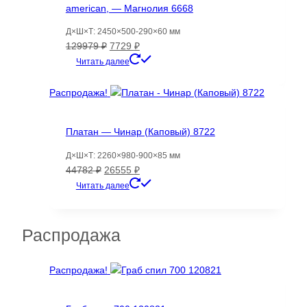
american, — Магнолия 6668
Д×Ш×Т: 2450×500-290×60 мм
Первоначальная
Текущая
129979
₽
7729
₽
цена
цена:
Читать далее
составляла
7729 ₽.
129979 ₽.
Распродажа!
Платан — Чинар (Каповый) 8722
Д×Ш×Т: 2260×980-900×85 мм
Первоначальная
Текущая
44782
₽
26555
₽
цена
цена:
Читать далее
составляла
26555 ₽.
44782 ₽.
Распродажа
Распродажа!