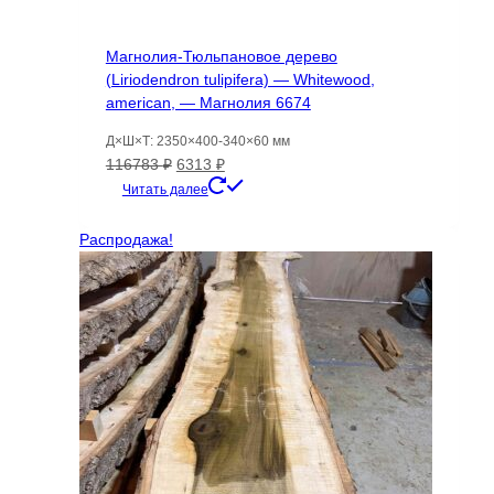
Магнолия-Тюльпановое дерево
(Liriodendron tulipifera) — Whitewood,
american, — Магнолия 6674
Д×Ш×Т: 2350×400-340×60 мм
Первоначальная
Текущая
116783
₽
6313
₽
цена
цена:
Читать далее
составляла
6313 ₽.
116783 ₽.
Распродажа!