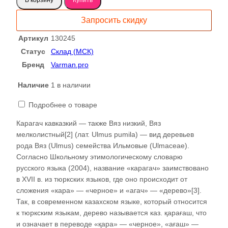
Карагач
слэб
Запросить скидку
130245
Артикул
130245
Статус
Склад (МСК)
Бренд
Varman.pro
Наличие
1 в наличии
Подробнее о товаре
Карагач кавказкий — также Вяз низкий, Вяз
мелколистный[2] (лат. Ulmus pumila) — вид деревьев
рода Вяз (Ulmus) семейства Ильмовые (Ulmaceae).
Согласно Школьному этимологическому словарю
русского языка (2004), название «карагач» заимствовано
в XVII в. из тюркских языков, где оно происходит от
сложения «кара» — «черное» и «агач» — «дерево»[3].
Так, в современном казахском языке, который относится
к тюркским языкам, дерево называется каз. қарағаш, что
и означает в переводе «қара» — «черное», «ағаш» —