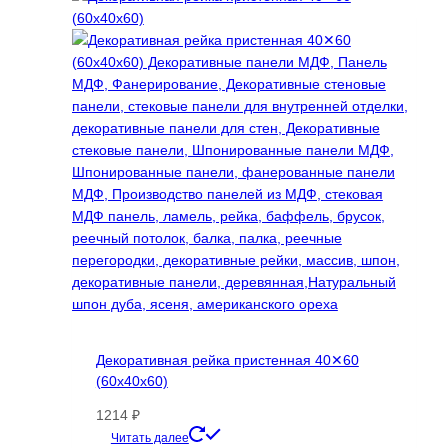
несколько
вариаций.
Опции
можно
выбрать
на
странице
товара.
Декоративная рейка пристенная 40✕60
(60х40х60)
1214
₽
Этот
Читать далее