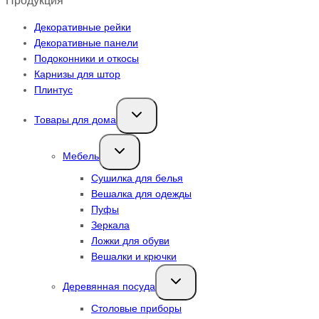
Продукция
Декоративные рейки
Декоративные панели
Подоконники и откосы
Карнизы для штор
Плинтус
Переключить
Товары для дома
дочернее
меню
Переключить
Мебель
дочернее
меню
Сушилка для белья
Вешалка для одежды
Пуфы
Зеркала
Ложки для обуви
Вешалки и крючки
Переключить
Деревянная посуда
дочернее
меню
Столовые приборы