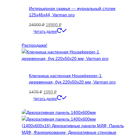
товара.
Интерьерная скамья — журнальный столик
125х46х44, Varman.pro
Первоначальная
Текущая
24000
₽
18900
₽
цена
цена:
Этот
Читать далее
составляла
18900 ₽.
товар
24000 ₽.
имеет
Распродажа!
несколько
вариаций.
Опции
можно
Ключница настенная Housekeeper-1,
выбрать
деревянная, бук 220х50х20 мм, Varman.pro
на
странице
Первоначальная
Текущая
1470
₽
1050
₽
товара.
цена
цена:
Читать далее
составляла
1050 ₽.
1470 ₽.