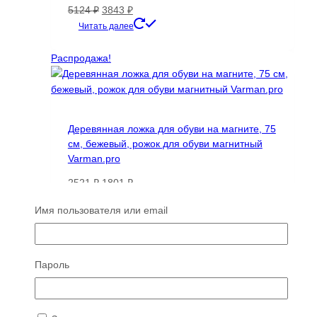
Первоначальная
Текущая
5124
₽
3843
₽
цена
цена:
Читать далее
составляла
3843 ₽.
5124 ₽.
Распродажа!
Деревянная ложка для обуви на магните, 75
см, бежевый, рожок для обуви магнитный
Varman.pro
Первоначальная
Текущая
2521
₽
1801
₽
цена
цена:
Читать далее
Имя пользователя или email
составляла
1801 ₽.
2521 ₽.
ТОП 100
Пароль