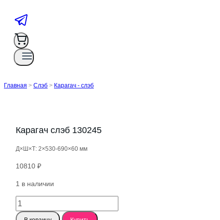
Главная
>
Слэб
>
Карагач - слэб
Карагач слэб 130245
Д×Ш×Т: 2×530-690×60 мм
10810
₽
1 в наличии
Количество
товара
В корзину
Купить