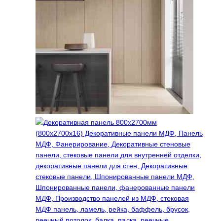
можно
выбрать
на
странице
товара.