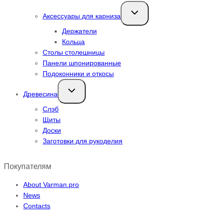
Переключить
Аксессуары для карниза
дочернее
меню
Держатели
Кольца
Столы столешницы
Панели шпонированные
Подоконники и откосы
Переключить
Древесина
дочернее
меню
Слэб
Щиты
Доски
Заготовки для рукоделия
Покупателям
About Varman.pro
News
Contacts