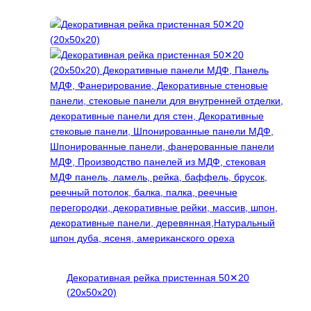
товар
имеет
несколько
вариаций.
Опции
можно
выбрать
на
странице
товара.
Декоративная рейка пристенная 50✕20
(20х50х20)