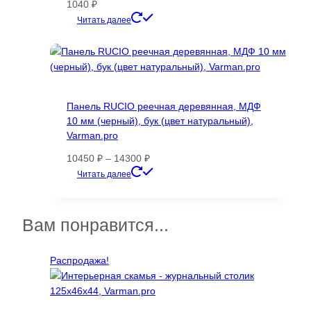
1040
₽
Этот
Читать далее
товар
имеет
несколько
вариаций.
Опции
Панель RUCIO реечная деревянная, МДФ
можно
10 мм (черный), бук (цвет натуральный),
выбрать
Varman.pro
на
странице
Диапазон
10450
₽
–
14300
₽
товара.
цен:
Этот
Читать далее
10450 ₽
товар
–
имеет
14300 ₽
несколько
Вам понравится...
вариаций.
Опции
Распродажа!
можно
выбрать
на
странице