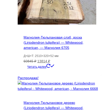
Магнолия-Тюльпановая слэб, доска
(Liriodendron tulipifera) — Whitewood,
american, — Магнолия 6705
Д×Ш×Т: 2510×320×52 мм
Первоначальная
Текущая
60845
₽
13814
₽
цена
цена:
Читать далее
составляла
13814 ₽.
60845 ₽.
Распродажа!
Магнолия-Тюльпановое дерево
(Liriodendron tulipifera) — Whitewood,