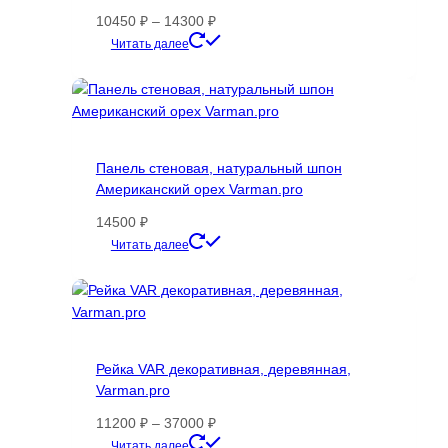
странице
Диапазон
10450
₽
–
14300
₽
товара.
цен:
Этот
Читать далее
10450 ₽
товар
–
имеет
14300 ₽
несколько
вариаций.
Опции
Панель стеновая, натуральный шпон
можно
Американский орех Varman.pro
выбрать
на
14500
₽
странице
Этот
Читать далее
товара.
товар
имеет
несколько
вариаций.
Опции
Рейка VAR декоративная, деревянная,
можно
Varman.pro
выбрать
на
Диапазон
11200
₽
–
37000
₽
странице
цен:
Этот
Читать далее