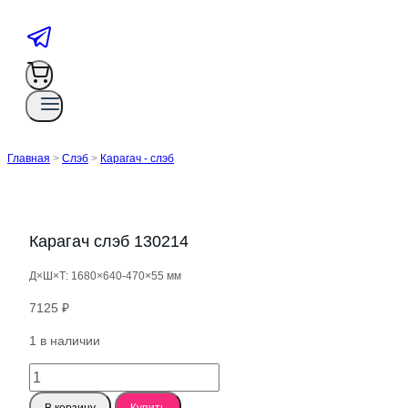
Главная
>
Слэб
>
Карагач - слэб
Карагач слэб 130214
Д×Ш×Т: 1680×640-470×55 мм
7125
₽
1 в наличии
Количество
товара
В корзину
Купить