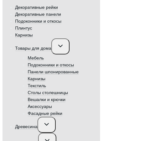
Декоративные рейки
Декоративные панели
Подоконники и откосы
Плинтус
Карнизы
Переключить
Товары для дома
дочернее
меню
Мебель
Подоконники и откосы
Панели шпонированные
Карнизы
Текстиль
Столы столешницы
Вешалки и крючки
Аксессуары
Фасадные рейки
Переключить
Древесина
дочернее
меню
Переключить