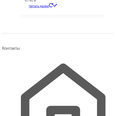
4790
₽
Этот
Читать далее
товар
имеет
несколько
вариаций.
Опции
можно
выбрать
Контакты
на
странице
товара.