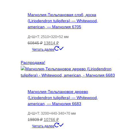
Магнолия-Тюльпановая слэб, доска
(Liriodendron tulipifera) — Whitewood,
american, — Магнолия 6705
Д×Ш×Т: 2510×320×52 мм
Первоначальная
Текущая
60845
₽
13814
₽
цена
цена:
Читать далее
составляла
13814 ₽.
60845 ₽.
Распродажа!
Магнолия-Тюльпановое дерево
(Liriodendron tulipifera) — Whitewood,
american, — Магнолия 6683
Д×Ш×Т: 3200×440-340×70 мм
Первоначальная
Текущая
19809
₽
10766
₽
цена
цена:
Читать далее