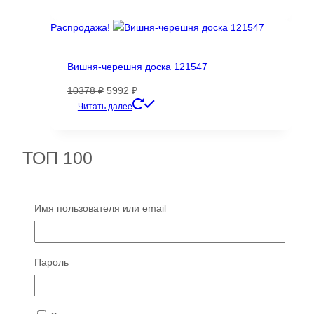
составляла
2266 ₽.
6961 ₽.
Распродажа!
Вишня-черешня доска 121547
Первоначальная
Текущая
10378
₽
5992
₽
цена
цена:
Читать далее
составляла
5992 ₽.
10378 ₽.
ТОП 100
Имя пользователя или email
Пароль