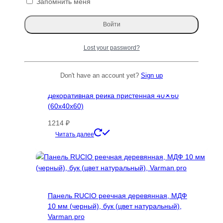
Запомнить меня
Lost your password?
Don't have an account yet?
Sign up
Декоративная рейка пристенная 40✕60
(60х40х60)
1214
₽
Этот
Читать далее
товар
имеет
несколько
вариаций.
Опции
Панель RUCIO реечная деревянная, МДФ
можно
10 мм (черный), бук (цвет натуральный),
выбрать
Varman.pro
на