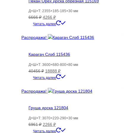
Пекан Орех Доска обрезная 115169
Д×Ш×Т: 2355×185-185×30 мм
Первоначальная
Текущая
6666
₽
4266
₽
цена
цена:
Читать далее
составляла
4266 ₽.
6666 ₽.
Распродажа!
Карагач Слэб 115436
Д×Ш×Т: 3600×680-800×80 мм
Первоначальная
Текущая
40456
₽
18888
₽
цена
цена:
Читать далее
составляла
18888 ₽.
40456 ₽.
Распродажа!
Груша доска 121804
Д×Ш×Т: 3070×220-290×30 мм
Первоначальная
Текущая
6961
₽
2266
₽
цена
цена:
Читать далее