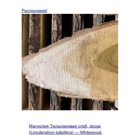
составляла
10766 ₽.
19809 ₽.
Распродажа!
Магнолия-Тюльпановая слэб, доска
(Liriodendron tulipifera) — Whitewood,