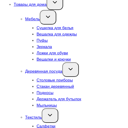
Переключить
Товары для дома
дочернее
меню
Переключить
Мебель
дочернее
меню
Сушилка для белья
Вешалка для одежды
Пуфы
Зеркала
Ложки для обуви
Вешалки и крючки
Переключить
Деревянная посуда
дочернее
меню
Столовые приборы
Стакан деревянный
Подносы
Держатель для бутылок
Мыльницы
Переключить
Текстиль
дочернее
меню
Салфетки