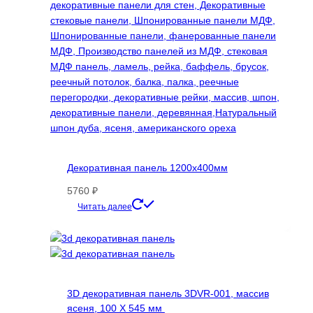
Декоративная панель 1200х400мм
5760
₽
Этот
Читать далее
товар
имеет
несколько
вариаций.
Опции
3D декоративная панель 3DVR-001, массив
можно
ясеня, 100 Х 545 мм