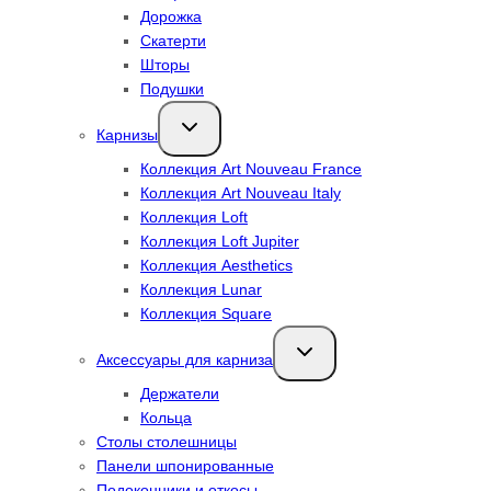
Дорожка
Скатерти
Шторы
Подушки
Переключить
Карнизы
дочернее
меню
Коллекция Art Nouveau France
Коллекция Art Nouveau Italy
Коллекция Loft
Коллекция Loft Jupiter
Коллекция Aesthetics
Коллекция Lunar
Коллекция Square
Переключить
Аксессуары для карниза
дочернее
меню
Держатели
Кольца
Столы столешницы
Панели шпонированные
Подоконники и откосы