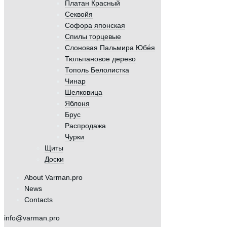
Платан Красный
Секвойя
Софора японская
Спилы торцевые
Слоновая Пальмира Юбе́я
Тюльпановое дерево
Тополь Белолистка
Чинар
Шелковица
Яблоня
Брус
Распродажа
Чурки
Щиты
Доски
About Varman.pro
News
Contacts
info@varman.pro