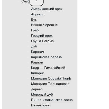
Слэб
дочернее
меню
Американский орех
Абрикос
Бук
Вишня-Черешня
Граб
Грецкий орех
Груша Богема
Дуб
Карагач
Карельская береза
Каштан
Кедр — Гималайский
Кипарис
Магнолия ObovataThunb
Магнолия Тюльпановое
дерево
Мореный дуб
Пиния-итальянская сосна
Пекан орех