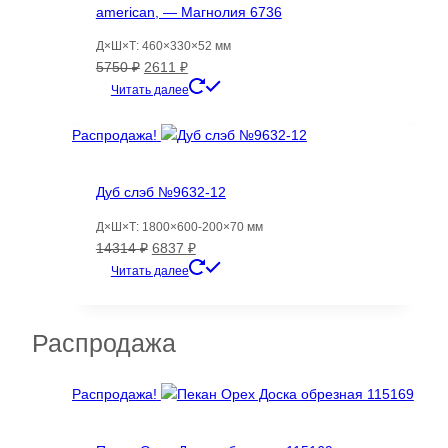
american, — Магнолия 6736
Д×Ш×Т: 460×330×52 мм
Первоначальная
Текущая
5750
₽
2611
₽
цена
цена:
Читать далее
составляла
2611 ₽.
5750 ₽.
Распродажа!
Дуб слэб №9632-12
Д×Ш×Т: 1800×600-200×70 мм
Первоначальная
Текущая
14314
₽
6837
₽
цена
цена:
Читать далее
составляла
6837 ₽.
14314 ₽.
Распродажа
Распродажа!