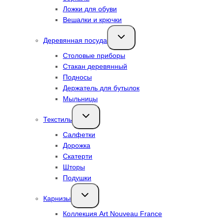
Ложки для обуви
Вешалки и крючки
Переключить
Деревянная посуда
дочернее
меню
Столовые приборы
Стакан деревянный
Подносы
Держатель для бутылок
Мыльницы
Переключить
Текстиль
дочернее
меню
Салфетки
Дорожка
Скатерти
Шторы
Подушки
Переключить
Карнизы
дочернее
меню
Коллекция Art Nouveau France