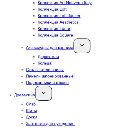
Коллекция Art Nouveau Italy
Коллекция Loft
Коллекция Loft Jupiter
Коллекция Aesthetics
Коллекция Lunar
Коллекция Square
Переключить
Аксессуары для карниза
дочернее
меню
Держатели
Кольца
Столы столешницы
Панели шпонированные
Подоконники и откосы
Переключить
Древесина
дочернее
меню
Слэб
Щиты
Доски
Заготовки для рукоделия