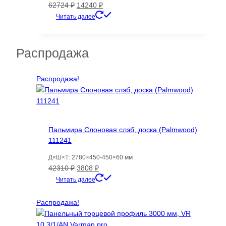
Первоначальная
Текущая
62724
₽
14240
₽
цена
цена:
Читать далее
составляла
14240 ₽.
62724 ₽.
Распродажа
Распродажа!
Пальмира Слоновая слэб, доска (Palmwood)
111241
Д×Ш×Т: 2780×450-450×60 мм
Первоначальная
Текущая
42310
₽
3808
₽
цена
цена:
Читать далее
составляла
3808 ₽.
42310 ₽.
Распродажа!