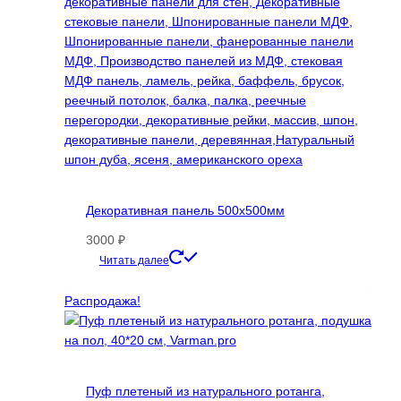
Декоративная панель 500х500мм
3000
₽
Этот
Читать далее
товар
имеет
Распродажа!
несколько
вариаций.
Опции
можно
Пуф плетеный из натурального ротанга,
выбрать