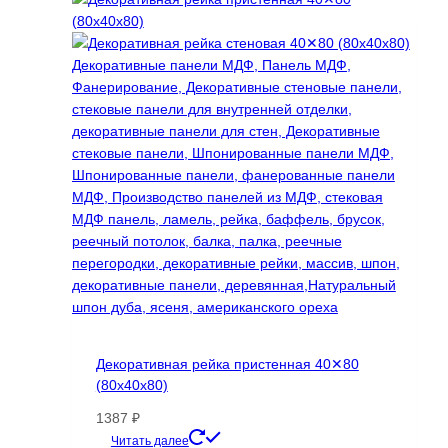
14300 ₽
несколько
вариаций.
Опции
можно
выбрать
на
странице
товара.
Декоративная рейка пристенная 40✕80
(80х40х80)
1387
₽
Этот
Читать далее