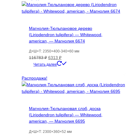
Магнолия-Тюльпановое дерево
(Liriodendron tulipifera) — Whitewood,
american, — Магнолия 6674
Д×Ш×Т: 2350×400-340×60 мм
Первоначальная
Текущая
116783
₽
6313
₽
цена
цена:
Читать далее
составляла
6313 ₽.
116783 ₽.
Распродажа!
Магнолия-Тюльпановая слэб, доска
(Liriodendron tulipifera) — Whitewood,
american, — Магнолия 6695
Д×Ш×Т: 2300×360×52 мм