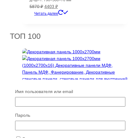
Д×Ш×Т: 790×580×70 мм
Первоначальная
Текущая
5870
₽
4403
₽
цена
цена:
Читать далее
составляла
4403 ₽.
5870 ₽.
ТОП 100
Имя пользователя или email
Пароль