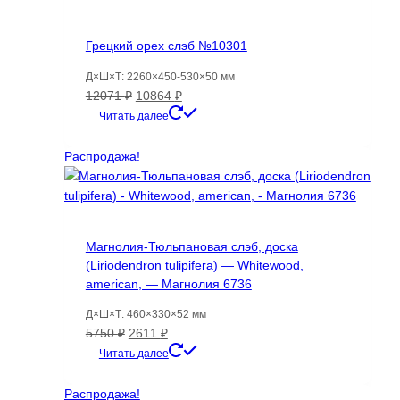
Грецкий орех слэб №10301
Д×Ш×Т: 2260×450-530×50 мм
Первоначальная
Текущая
12071
₽
10864
₽
цена
цена:
Читать далее
составляла
10864 ₽.
12071 ₽.
Распродажа!
Магнолия-Тюльпановая слэб, доска
(Liriodendron tulipifera) — Whitewood,
american, — Магнолия 6736
Д×Ш×Т: 460×330×52 мм
Первоначальная
Текущая
5750
₽
2611
₽
цена
цена:
Читать далее
составляла
2611 ₽.
5750 ₽.
Распродажа!