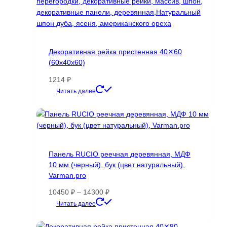
Декоративная рейка пристенная 40✕60
(60х40х60)
1214
₽
Этот
Читать далее
товар
имеет
несколько
вариаций.
Опции
Панель RUCIO реечная деревянная, МДФ
можно
10 мм (черный), бук (цвет натуральный),
выбрать
Varman.pro
на
странице
Диапазон
10450
₽
–
14300
₽
товара.
цен:
Этот
Читать далее
10450 ₽
товар
–
имеет