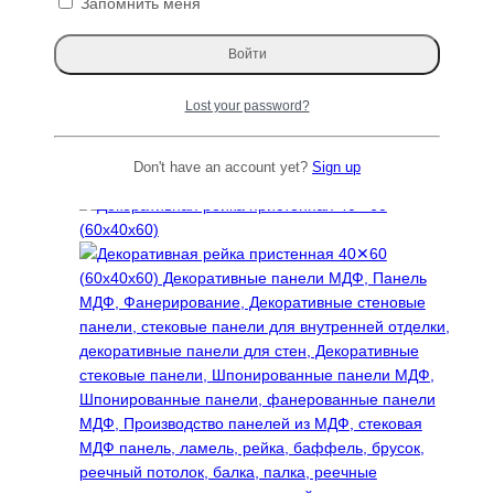
Запомнить меня
Декоративная панель 1000х2700мм
Lost your password?
24300
₽
Этот
Читать далее
Don't have an account yet?
Sign up
товар
имеет
несколько
вариаций.
Опции
можно
выбрать
на
странице
товара.