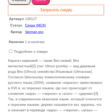
Карагач
слэб
Запросить скидку
130127
Артикул
130127
Статус
Склад (МСК)
Бренд
Varman.pro
Наличие
1 в наличии
Подробнее о товаре
Карагач кавказкий — также Вяз низкий, Вяз
мелколистный[2] (лат. Ulmus pumila) — вид деревьев
рода Вяз (Ulmus) семейства Ильмовые (Ulmaceae).
Согласно Школьному этимологическому словарю
русского языка (2004), название «карагач» заимствовано
в XVII в. из тюркских языков, где оно происходит от
сложения «кара» — «черное» и «агач» — «дерево»[3].
Так, в современном казахском языке, который относится
к тюркским языкам, дерево называется каз. қарағаш, что
и означает в переводе «қара» — «черное», «ағаш» —