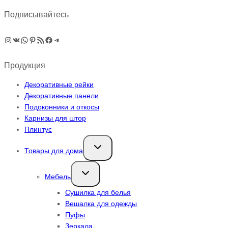
Подписывайтесь
Instagram
ВКонтакте
WhatsApp
Pinterest
RSS-рассылка
Facebook
Telegram
Продукция
Декоративные рейки
Декоративные панели
Подоконники и откосы
Карнизы для штор
Плинтус
Переключить
Товары для дома
дочернее
меню
Переключить
Мебель
дочернее
меню
Сушилка для белья
Вешалка для одежды
Пуфы
Зеркала