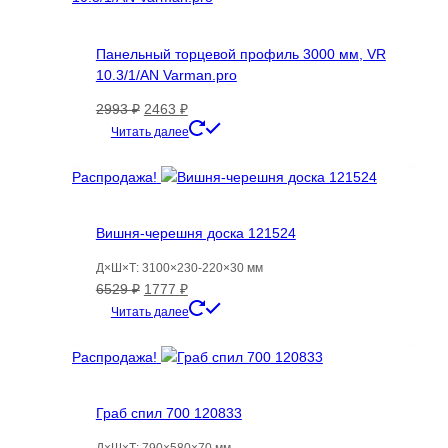
Панельный торцевой профиль 3000 мм, VR
10.3/1/AN Varman.pro
Первоначальная
Текущая
2993
₽
2463
₽
цена
цена:
Этот
Читать далее
составляла
2463 ₽.
товар
2993 ₽.
имеет
Распродажа!
несколько
вариаций.
Вишня-черешня доска 121524
Опции
можно
Д×Ш×Т: 3100×230-220×30 мм
выбрать
Первоначальная
Текущая
6529
₽
1777
₽
на
цена
цена:
Читать далее
странице
составляла
1777 ₽.
товара.
6529 ₽.
Распродажа!
Граб спил 700 120833