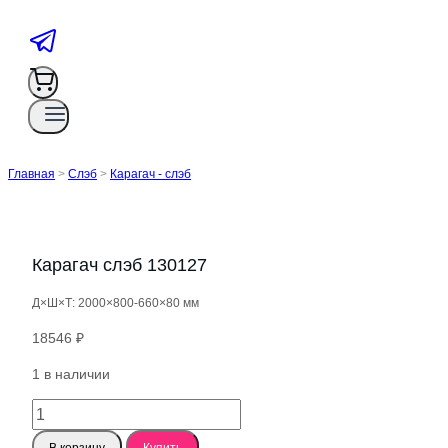
Главная
>
Слэб
>
Карагач - слэб
Карагач слэб 130127
Д×Ш×Т: 2000×800-660×80 мм
18546
₽
1 в наличии
Количество
товара
В корзину
Купить