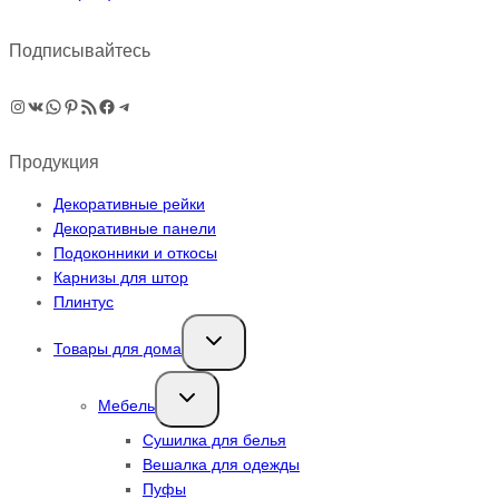
Подписывайтесь
Instagram
ВКонтакте
WhatsApp
Pinterest
RSS-рассылка
Facebook
Telegram
Продукция
Декоративные рейки
Декоративные панели
Подоконники и откосы
Карнизы для штор
Плинтус
Переключить
Товары для дома
дочернее
меню
Переключить
Мебель
дочернее
меню
Сушилка для белья
Вешалка для одежды
Пуфы