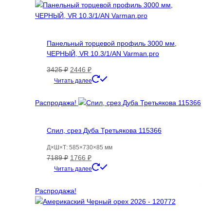
Панельный торцевой профиль 3000 мм,
ЧЕРНЫЙ, VR 10.3/1/AN Varman.pro
Первоначальная
Текущая
3425
₽
2446
₽
цена
цена:
Читать далее
составляла
2446 ₽.
3425 ₽.
Распродажа!
Спил, срез Дуба Третьякова 115366
Д×Ш×Т: 585×730×85 мм
Первоначальная
Текущая
7189
₽
1766
₽
цена
цена:
Читать далее
составляла
1766 ₽.
7189 ₽.
Распродажа!