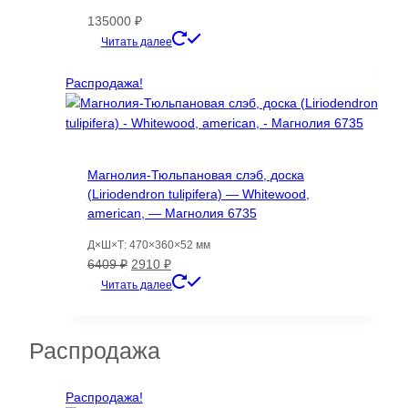
135000
₽
Читать далее
Распродажа!
Магнолия-Тюльпановая слэб, доска
(Liriodendron tulipifera) — Whitewood,
american, — Магнолия 6735
Д×Ш×Т: 470×360×52 мм
Первоначальная
Текущая
6409
₽
2910
₽
цена
цена:
Читать далее
составляла
2910 ₽.
6409 ₽.
Распродажа
Распродажа!