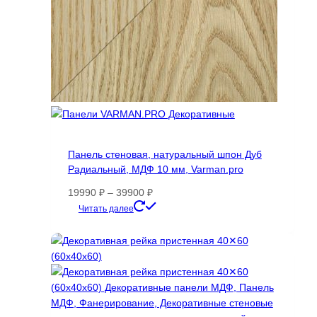
товара.
Панель стеновая, натуральный шпон Дуб
Радиальный, МДФ 10 мм, Varman.pro
Диапазон
19990
₽
–
39900
₽
цен:
Этот
Читать далее
19990 ₽
товар
–
имеет
39900 ₽
несколько
вариаций.
Опции
можно
выбрать