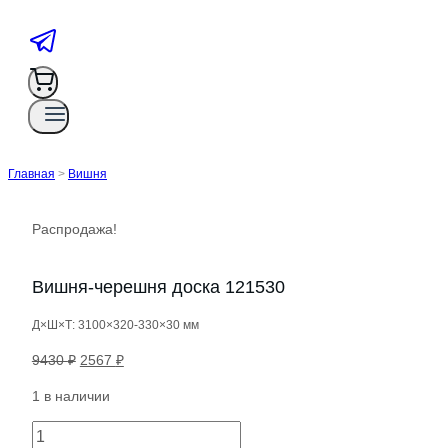
Главная
>
Вишня
Распродажа!
Вишня-черешня доска 121530
Д×Ш×Т: 3100×320-330×30 мм
Первоначальная
Текущая
9430
₽
2567
₽
цена
цена:
1 в наличии
составляла
2567 ₽.
9430 ₽.
Количество