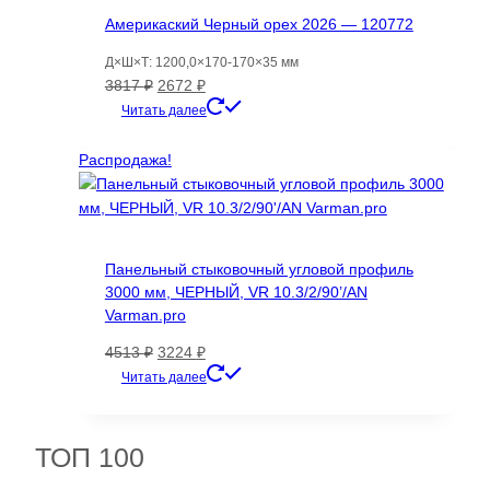
Америкаский Черный орех 2026 — 120772
Д×Ш×Т: 1200,0×170-170×35 мм
Первоначальная
Текущая
3817
₽
2672
₽
цена
цена:
Читать далее
составляла
2672 ₽.
3817 ₽.
Распродажа!
Панельный стыковочный угловой профиль
3000 мм, ЧЕРНЫЙ, VR 10.3/2/90’/AN
Varman.pro
Первоначальная
Текущая
4513
₽
3224
₽
цена
цена:
Читать далее
составляла
3224 ₽.
4513 ₽.
ТОП 100