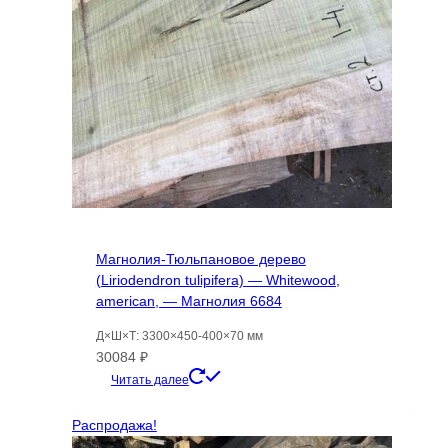
Магнолия-Тюльпановое дерево
(Liriodendron tulipifera) — Whitewood,
american, — Магнолия 6684
Д×Ш×Т: 3300×450-400×70 мм
30084
₽
Читать далее
Распродажа!