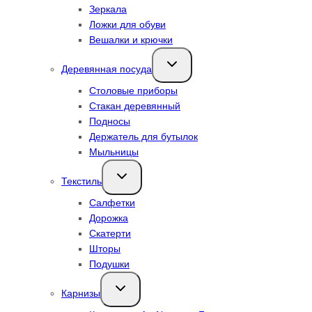
Зеркала
Ложки для обуви
Вешалки и крючки
Переключить
Деревянная посуда
дочернее
меню
Столовые приборы
Стакан деревянный
Подносы
Держатель для бутылок
Мыльницы
Переключить
Текстиль
дочернее
меню
Салфетки
Дорожка
Скатерти
Шторы
Подушки
Переключить
Карнизы
дочернее
меню