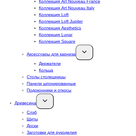
Коллекция Art Nouveau France
Коллекция Art Nouveau Italy
Коллекция Loft
Коллекция Loft Jupiter
Коллекция Aesthetics
Коллекция Lunar
Коллекция Square
Переключить
Аксессуары для карниза
дочернее
меню
Держатели
Кольца
Столы столешницы
Панели шпонированные
Подоконники и откосы
Переключить
Древесина
дочернее
меню
Слэб
Щиты
Доски
Заготовки для рукоделия