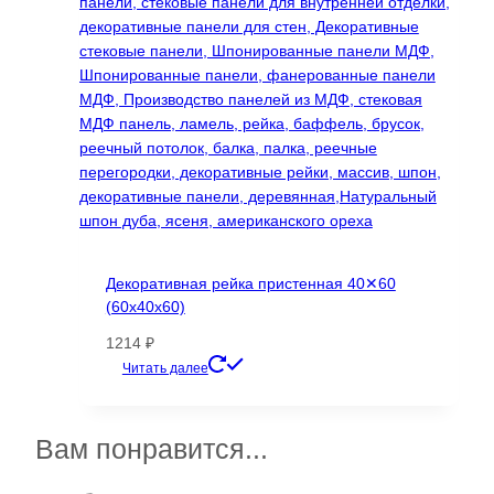
на
странице
товара.
Декоративная рейка пристенная 40✕60
(60х40х60)
1214
₽
Этот
Читать далее
товар
имеет
несколько
Вам понравится...
вариаций.
Опции