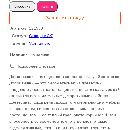
товара
В корзину
Купить
Вишня-
черешня
Запросить скидку
доска
121530
Артикул
121530
Статус
Склад (МСК)
Бренд
Varman.pro
Наличие
1 в наличии
Подробнее о товаре
Доска вишни — изящество и характер в каждой заготовке
Доска вишни — это пиломатериал из древесины
плодового дерева, которое ценится не столько за урожай,
сколько за исключительные декоративные свойства
древесины. Когда речь заходит о материалах для мебели
с характером, вишня оказывается в числе первых
претендентов — её теплый красновато-коричневый тон и
способность со временем темнеть делают готовые
изделия живыми, словно они продолжают взрослеть