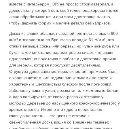
вместе с интерьером. Это не просто стройматериал, а
древесина, у которой есть свой голос: она хорошо гнется,
легко обрабатывается и при этом достаточно плотна,
чтобы держать форму и мелкие детали без капризов.​
Доска из вишни обладает средней плотностью около 600
кг/м³ и твердостью по Бринеллю порядка 31 Н/мм², что
ставит её выше сосны или березы, но чуть ниже дуба или
бука. Такое сочетание параметров означает, что вишня
одновременно податлива в работе и достаточно прочна
для мебели, которая прослужит десятилетиями.
Структура древесины мелковолокнистая, прямослойная,
с хорошо читаемыми годичными кольцами на срезе и
характерным шелковистым блеском после полировки.
Заболонь у вишни узкая, розоватая или желтовато-белая,
а ядро варьируется от светло-розовых оттенков у
молодых деревьев до насыщенного красно-коричневого у
зрелых стволов. Именно это ядро и представляет
главную ценность — его цвет не статичен:
свежеспиленная доска вишня со временем темнеет,
приобретая глубокие золотисто-коричневые или даже