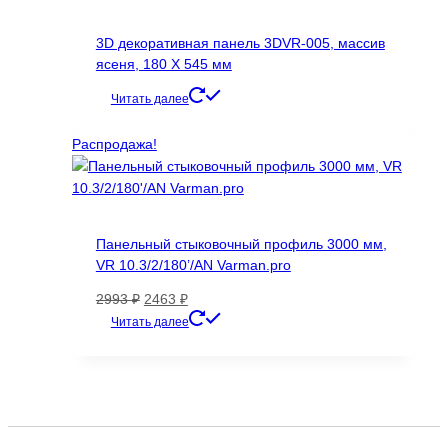
вариаций.
Опции
3D декоративная панель 3DVR-005, массив
можно
ясеня, 180 Х 545 мм
выбрать
на
Читать далее
странице
товара.
Распродажа!
Панельный стыковочный профиль 3000 мм,
VR 10.3/2/180’/AN Varman.pro
Первоначальная
Текущая
2993
₽
2463
₽
цена
цена:
Этот
Читать далее
составляла
2463 ₽.
товар
2993 ₽.
имеет
несколько
вариаций.
Опции