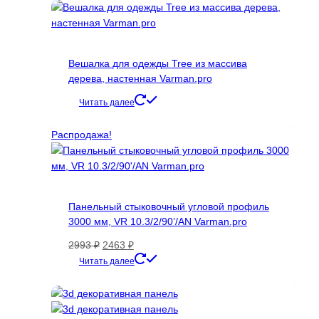
можно
выбрать
на
странице
Вешалка для одежды Tree из массива
товара.
дерева, настенная Varman.pro
Читать далее
Распродажа!
Панельный стыковочный угловой профиль
3000 мм, VR 10.3/2/90’/AN Varman.pro
Первоначальная
Текущая
2993
₽
2463
₽
цена
цена:
Этот
Читать далее
составляла
2463 ₽.
товар
2993 ₽.
имеет
несколько