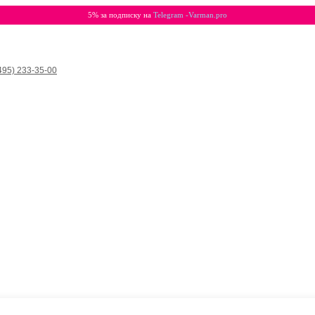
5% за подписку на
Telegram -Varman.pro
495) 233-35-00