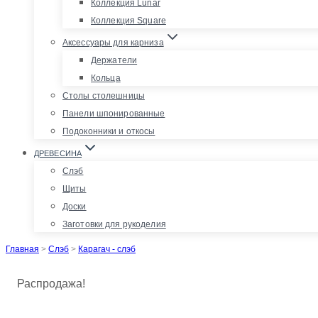
Коллекция Lunar
Коллекция Square
Аксессуары для карниза
Держатели
Кольца
Столы столешницы
Панели шпонированные
Подоконники и откосы
ДРЕВЕСИНА
Слэб
Щиты
Доски
Заготовки для рукоделия
Главная
>
Слэб
>
Карагач - слэб
Распродажа!