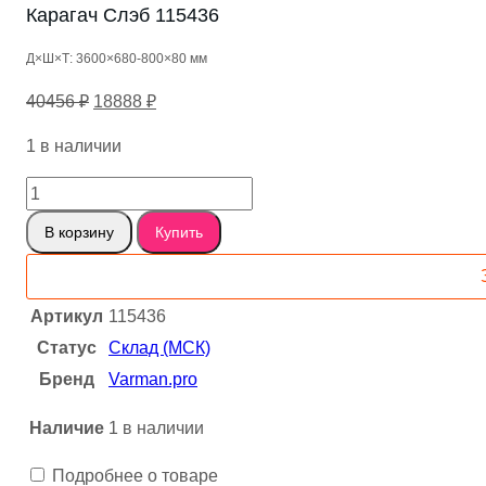
Карагач Слэб 115436
Д×Ш×Т: 3600×680-800×80 мм
Первоначальная
Текущая
40456
₽
18888
₽
цена
цена:
1 в наличии
составляла
18888 ₽.
40456 ₽.
Количество
товара
В корзину
Купить
Карагач
Слэб
115436
Артикул
115436
Статус
Склад (МСК)
Бренд
Varman.pro
Наличие
1 в наличии
Подробнее о товаре