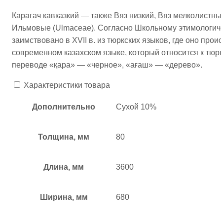
Карагач кавказкий — также Вяз низкий, Вяз мелколистный
Ильмовые (Ulmaceae). Согласно Школьному этимологиче
заимствовано в XVII в. из тюркских языков, где оно про
современном казахском языке, который относится к тюрк
переводе «қара» — «черное», «ағаш» — «дерево».
Характеристики товара
Дополнительно
Сухой 10%
Толщина, мм
80
Длина, мм
3600
Ширина, мм
680