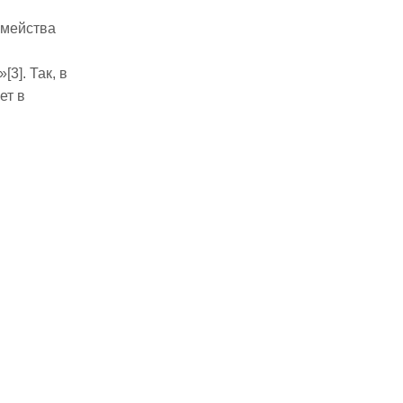
емейства
3]. Так, в
ет в