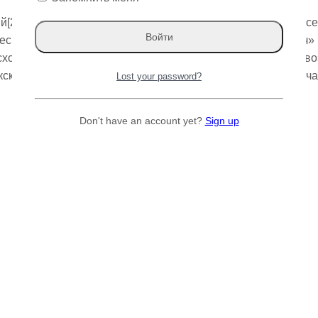
[2] (лат. Ulmus pumila) — вид деревьев рода Вяз (Ulmus) с
скому словарю русского языка (2004), название «карагач»
исходит от сложения «кара» — «черное» и «агач» — «дерево»[
ским языкам, дерево называется каз. қарағаш, что и означа
Lost your password?
Don't have an account yet?
Sign up