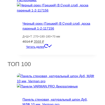
Черный орех (Грецкий) B Сухой слэб, доска
пареный 1-2-117156
Д×Ш×Т: 270×180-180×70 мм
Первоначальная
Текущая
4014
₽
3568
₽
цена
цена:
Читать далее
составляла
3568 ₽.
4014 ₽.
ТОП 100
Панель стеновая, натуральный шпон Дуб,
МДФ 10 мм, Varman.pro