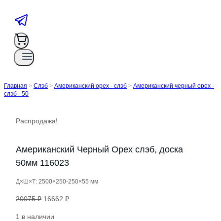
Главная
>
Слэб
>
Американский орех - слэб
>
Американский черный орех -
слэб - 50
Распродажа!
Американский Черный Орех слэб, доска
50мм 116023
Д×Ш×Т: 2500×250-250×55 мм
Первоначальная
Текущая
20075
₽
16662
₽
цена
цена:
1 в наличии
составляла
16662 ₽.