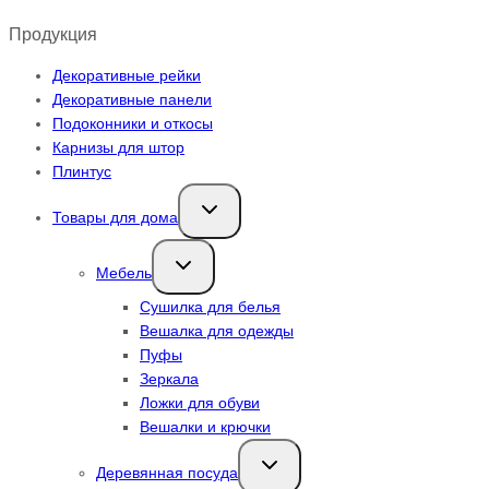
Продукция
Декоративные рейки
Декоративные панели
Подоконники и откосы
Карнизы для штор
Плинтус
Переключить
Товары для дома
дочернее
меню
Переключить
Мебель
дочернее
меню
Сушилка для белья
Вешалка для одежды
Пуфы
Зеркала
Ложки для обуви
Вешалки и крючки
Переключить
Деревянная посуда
дочернее
меню