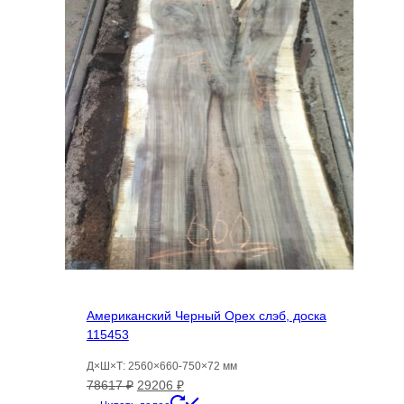
Американский Черный Орех слэб, доска
115453
Д×Ш×Т: 2560×660-750×72 мм
Первоначальная
Текущая
78617
₽
29206
₽