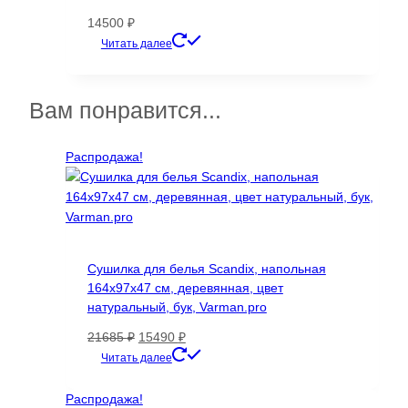
на
14500
₽
странице
Этот
Читать далее
товара.
товар
имеет
несколько
Вам понравится...
вариаций.
Опции
Распродажа!
можно
выбрать
на
странице
товара.
Сушилка для белья Scandix, напольная
164х97х47 см, деревянная, цвет
натуральный, бук, Varman.pro
Первоначальная
Текущая
21685
₽
15490
₽
цена
цена:
Читать далее
составляла
15490 ₽.
21685 ₽.
Распродажа!