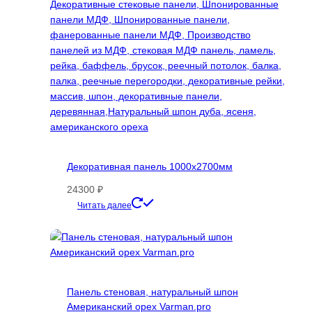
на
странице
товара.
Декоративная панель 1000х2700мм
24300
₽
Этот
Читать далее
товар
имеет
несколько
вариаций.
Опции
Панель стеновая, натуральный шпон
можно
Американский орех Varman.pro
выбрать