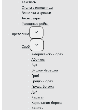
Текстиль
Столы столешницы
Вешалки и крючки
Аксессуары
Фасадные рейки
Переключить
Древесина
дочернее
меню
Переключить
Слэб
дочернее
меню
Американский орех
Абрикос
Бук
Вишня-Черешня
Граб
Грецкий орех
Груша Богема
Дуб
Карагач
Карельская береза
Каштан