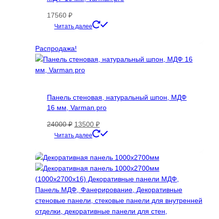
17560
₽
Этот
Читать далее
товар
имеет
Распродажа!
несколько
вариаций.
Опции
можно
Панель стеновая, натуральный шпон, МДФ
выбрать
16 мм, Varman.pro
на
странице
Первоначальная
Текущая
24000
₽
13500
₽
товара.
цена
цена:
Этот
Читать далее
составляла
13500 ₽.
товар
24000 ₽.
имеет
несколько
вариаций.
Опции
можно
выбрать