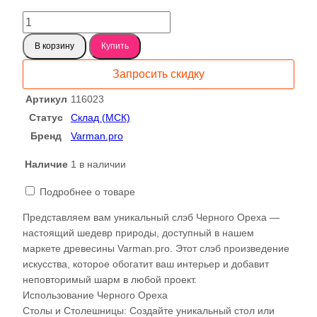
20075 ₽.
Количество
товара
В корзину
Купить
Американский
Черный
Запросить скидку
Орех
слэб,
Артикул
116023
доска
Статус
Склад (МСК)
50мм
Бренд
Varman.pro
116023
Наличие
1 в наличии
Подробнее о товаре
Представляем вам уникальный слэб Черного Ореха —
настоящий шедевр природы, доступный в нашем
маркете древесины Varman.pro. Этот слэб произведение
искусства, которое обогатит ваш интерьер и добавит
неповторимый шарм в любой проект.
Использование Черного Ореха
Столы и Столешницы: Создайте уникальный стол или