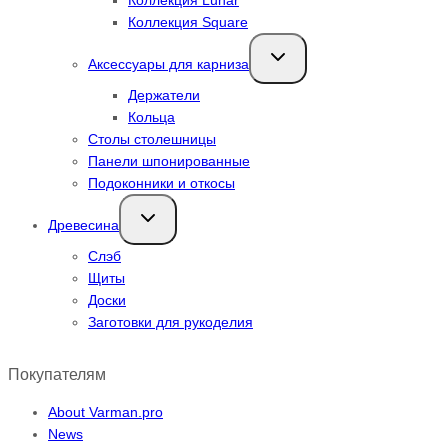
Коллекция Square
Переключить
Аксессуары для карниза
дочернее
меню
Держатели
Кольца
Столы столешницы
Панели шпонированные
Подоконники и откосы
Переключить
Древесина
дочернее
меню
Слэб
Щиты
Доски
Заготовки для рукоделия
Покупателям
About Varman.pro
News