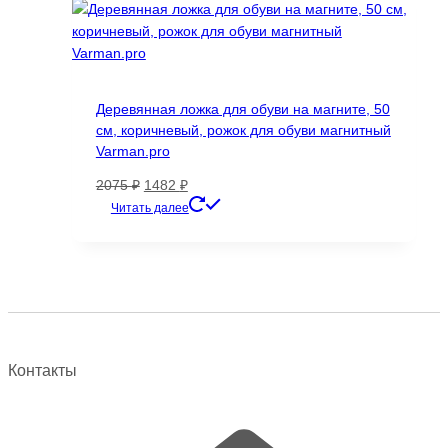
Деревянная ложка для обуви на магните, 50
см, коричневый, рожок для обуви магнитный
Varman.pro
Первоначальная
Текущая
2075
₽
1482
₽
цена
цена:
Читать далее
составляла
1482 ₽.
2075 ₽.
Контакты