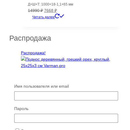
Д×Ш×Т: 1000×18-1,1×65 мм
Первоначальная
Текущая
14990
₽
7668
₽
цена
цена:
Читать далее
составляла
7668 ₽.
14990 ₽.
Распродажа
Распродажа!
Поднос деревянный, грецкий орех, круглый,
Имя пользователя или email
25х25х3 см Varman.pro
Первоначальная
Текущая
2265
₽
1618
₽
цена
цена:
Читать далее
Пароль
составляла
1618 ₽.
2265 ₽.
Распродажа!