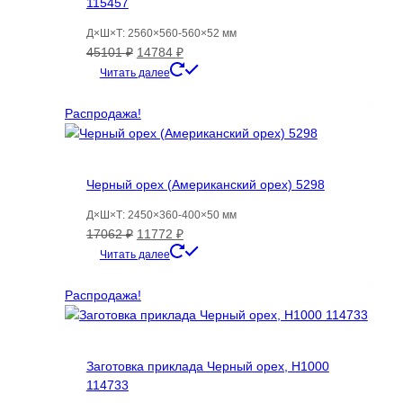
115457
Д×Ш×Т: 2560×560-560×52 мм
Первоначальная
Текущая
45101
₽
14784
₽
цена
цена:
Читать далее
составляла
14784 ₽.
45101 ₽.
Распродажа!
Черный орех (Американский орех) 5298
Д×Ш×Т: 2450×360-400×50 мм
Первоначальная
Текущая
17062
₽
11772
₽
цена
цена:
Читать далее
составляла
11772 ₽.
17062 ₽.
Распродажа!
Заготовка приклада Черный орех, H1000
114733