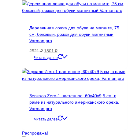
Деревянная ложка для обуви на магните, 75
см, бежевый, рожок для обуви магнитный
Varman.pro
Первоначальная
Текущая
2521
₽
1801
₽
цена
цена:
Читать далее
составляла
1801 ₽.
2521 ₽.
Зеркало Zero-1 настенное, 60х40х9,5 см, в
раме из натурального американского ореха,
Varman.pro
Читать далее
Распродажа!