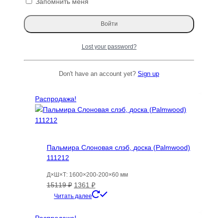
Запомнить меня
Черный орех (Грецкий) B Сухой слэб, доска
пареный 1-2-117119
Lost your password?
Д×Ш×Т: 1070×140-140×70 мм
Первоначальная
Текущая
2831
₽
2517
₽
Don't have an account yet?
Sign up
цена
цена:
Читать далее
составляла
2517 ₽.
2831 ₽.
Распродажа!
Пальмира Слоновая слэб, доска (Palmwood)
111212
Д×Ш×Т: 1600×200-200×60 мм
Первоначальная
Текущая
15119
₽
1361
₽
цена
цена:
Читать далее
составляла
1361 ₽.
15119 ₽.
Распродажа!