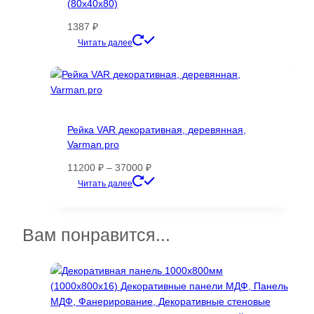
(80х40х80)
1387
₽
Этот
Читать далее
товар
имеет
несколько
вариаций.
Опции
Рейка VAR декоративная, деревянная,
можно
Varman.pro
выбрать
на
Диапазон
11200
₽
–
37000
₽
странице
цен:
Этот
Читать далее
товара.
11200 ₽
товар
–
имеет
37000 ₽
несколько
Вам понравится...
вариаций.
Опции
можно
выбрать
на