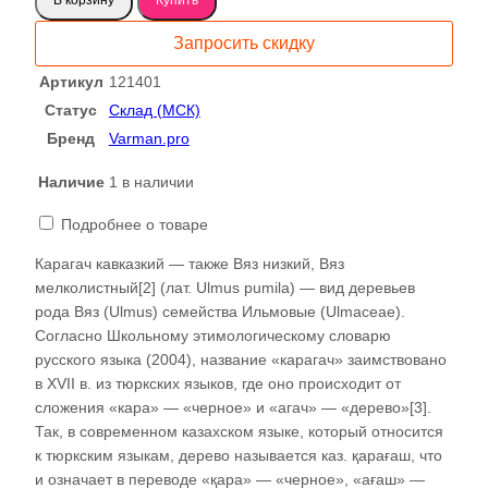
Карагач
каповый
Запросить скидку
сухостойный
121401
Артикул
121401
Статус
Склад (МСК)
Бренд
Varman.pro
Наличие
1 в наличии
Подробнее о товаре
Карагач кавказкий — также Вяз низкий, Вяз
мелколистный[2] (лат. Ulmus pumila) — вид деревьев
рода Вяз (Ulmus) семейства Ильмовые (Ulmaceae).
Согласно Школьному этимологическому словарю
русского языка (2004), название «карагач» заимствовано
в XVII в. из тюркских языков, где оно происходит от
сложения «кара» — «черное» и «агач» — «дерево»[3].
Так, в современном казахском языке, который относится
к тюркским языкам, дерево называется каз. қарағаш, что
и означает в переводе «қара» — «черное», «ағаш» —