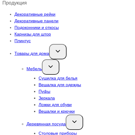
Продукция
Декоративные рейки
Декоративные панели
Подоконники и откосы
Карнизы для штор
Плинтус
Переключить
Товары для дома
дочернее
меню
Переключить
Мебель
дочернее
меню
Сушилка для белья
Вешалка для одежды
Пуфы
Зеркала
Ложки для обуви
Вешалки и крючки
Переключить
Деревянная посуда
дочернее
меню
Столовые приборы