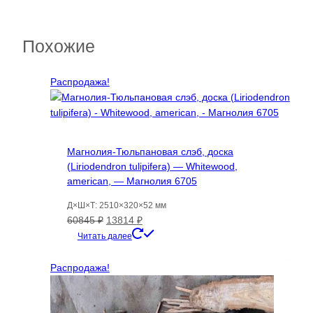
Похожие
Распродажа!
Магнолия-Тюльпановая слэб, доска
(Liriodendron tulipifera) — Whitewood,
american, — Магнолия 6705
Д×Ш×Т: 2510×320×52 мм
Первоначальная
Текущая
60845
₽
13814
₽
цена
цена:
Читать далее
составляла
13814 ₽.
60845 ₽.
Распродажа!