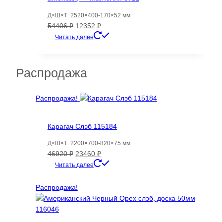
Д×Ш×Т: 2520×400-170×52 мм
Первоначальная
Текущая
54406
₽
12352
₽
цена
цена:
Читать далее
составляла
12352 ₽.
54406 ₽.
Распродажа
Распродажа!
Карагач Слэб 115184
Д×Ш×Т: 2200×700-820×75 мм
Первоначальная
Текущая
46920
₽
23460
₽
цена
цена:
Читать далее
составляла
23460 ₽.
46920 ₽.
Распродажа!