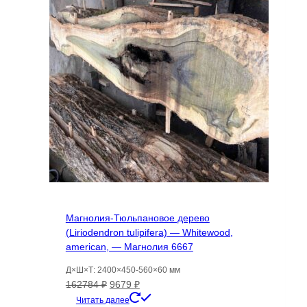
Магнолия-Тюльпановое дерево
(Liriodendron tulipifera) — Whitewood,
american, — Магнолия 6667
Д×Ш×Т: 2400×450-560×60 мм
Первоначальная
Текущая
162784
₽
9679
₽
цена
цена:
Читать далее