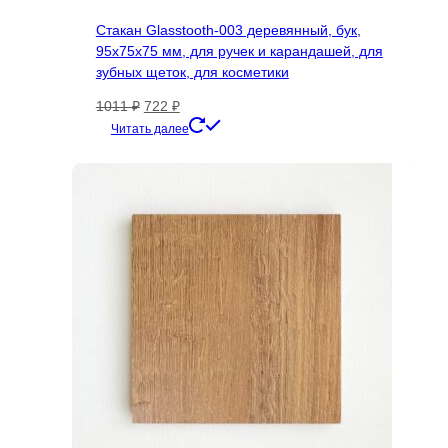
Стакан Glasstooth-003 деревянный, бук,
95х75х75 мм, для ручек и карандашей, для
зубных щеток, для косметики
Первоначальная
Текущая
1011
₽
722
₽
цена
цена:
Читать далее
составляла
722 ₽.
1011 ₽.