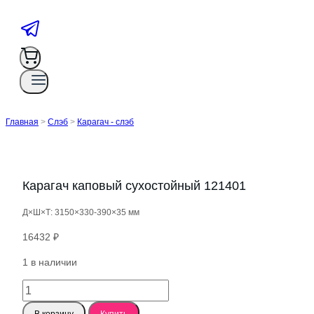
Главная
>
Слэб
>
Карагач - слэб
Карагач каповый сухостойный 121401
Д×Ш×Т: 3150×330-390×35 мм
16432
₽
1 в наличии
Количество
товара
В корзину
Купить