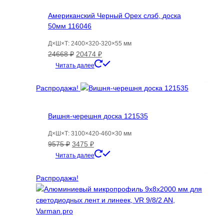
Американский Черный Орех слэб, доска
50мм 116046
Д×Ш×Т: 2400×320-320×55 мм
Первоначальная
Текущая
24668
₽
20474
₽
цена
цена:
Читать далее
составляла
20474 ₽.
24668 ₽.
Распродажа!
Вишня-черешня доска 121535
Д×Ш×Т: 3100×420-460×30 мм
Первоначальная
Текущая
9575
₽
3475
₽
цена
цена:
Читать далее
составляла
3475 ₽.
9575 ₽.
Распродажа!