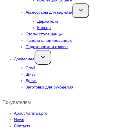
Переключить
Аксессуары для карниза
дочернее
меню
Держатели
Кольца
Столы столешницы
Панели шпонированные
Подоконники и откосы
Переключить
Древесина
дочернее
меню
Слэб
Щиты
Доски
Заготовки для рукоделия
Покупателям
About Varman.pro
News
Contacts