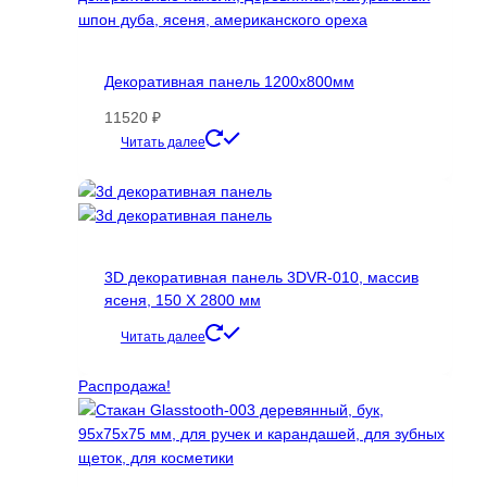
Декоративная панель 1200х800мм
11520
₽
Этот
Читать далее
товар
имеет
несколько
вариаций.
Опции
3D декоративная панель 3DVR-010, массив
можно
ясеня, 150 Х 2800 мм
выбрать
на
Читать далее
странице
товара.
Распродажа!