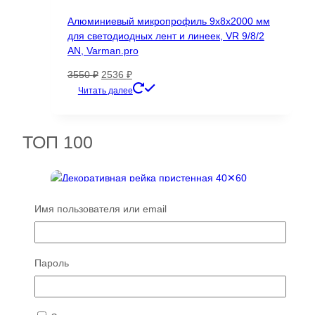
Алюминиевый микропрофиль 9х8х2000 мм
для светодиодных лент и линеек, VR 9/8/2
AN, Varman.pro
Первоначальная
Текущая
3550
₽
2536
₽
цена
цена:
Читать далее
составляла
2536 ₽.
3550 ₽.
ТОП 100
Имя пользователя или email
Пароль