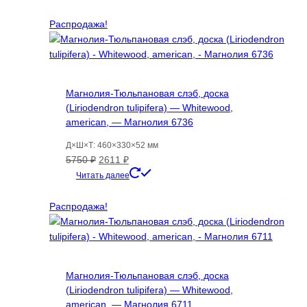
составляла
9679 ₽.
162784 ₽.
Распродажа!
Магнолия-Тюльпановая слэб, доска
(Liriodendron tulipifera) — Whitewood,
american, — Магнолия 6736
Д×Ш×Т: 460×330×52 мм
Первоначальная
Текущая
5750
₽
2611
₽
цена
цена:
Читать далее
составляла
2611 ₽.
5750 ₽.
Распродажа!
Магнолия-Тюльпановая слэб, доска
(Liriodendron tulipifera) — Whitewood,
american, — Магнолия 6711