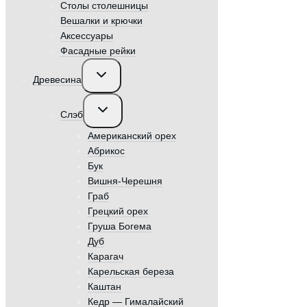
Столы столешницы
Вешалки и крючки
Аксессуары
Фасадные рейки
Переключить
Древесина
дочернее
меню
Переключить
Слэб
дочернее
меню
Американский орех
Абрикос
Бук
Вишня-Черешня
Граб
Грецкий орех
Груша Богема
Дуб
Карагач
Карельская береза
Каштан
Кедр — Гималайский