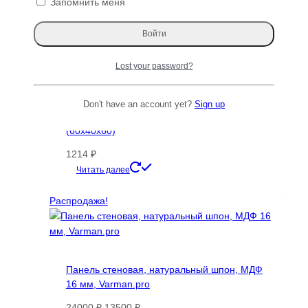
Запомнить меня
Lost your password?
Don't have an account yet?
Sign up
Декоративная рейка пристенная 40✕60
(60х40х60)
1214
₽
Этот
Читать далее
товар
имеет
Распродажа!
несколько
вариаций.
Опции
можно
Панель стеновая, натуральный шпон, МДФ
выбрать
16 мм, Varman.pro
на
странице
Первоначальная
Текущая
24000
₽
13500
₽