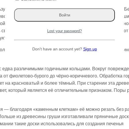
зуют также в качестве заменителя очень дорогого эбена. 
вой текстуре. Твёрдая, тяжёлая и упругая древесина груш
той древесины составляет примерно 740 кг/м³. В высушенн
 связана с наличием «каменных клеток», которые отличают 
Lost your password?
руктуру древесины.
Don't have an account yet?
Sign up
лько ниже, чем аналогичный показатель буковой древесины
 с едва различимыми годичными кольцами. Вокруг поврежд
а от фиолетово-бурого до чёрно-коричневого. Обработка г
ет на красноватый и более тёмный. При старении эта древ
вет, который является её отличительным признаком. Поры
ия — благодаря «каменным клеткам» её можно резать без 
 Польше из древесины груши изготавливали пряничные доск
мании такие доски использовались для создания печенья