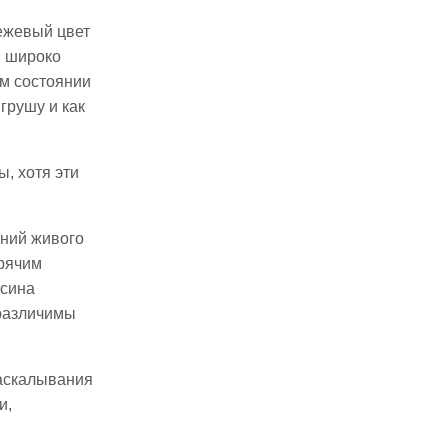
Бежевый цвет
и широко
ом состоянии
грушу и как
, хотя эти
ений живого
орячим
есина
 различимы
раскалывания
и,