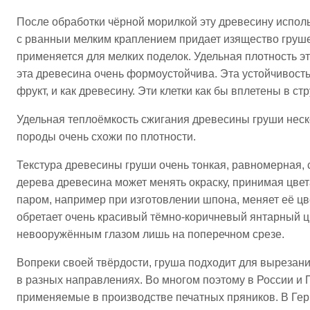
После обработки чёрной морилкой эту древесину исполь
с рванныи мелким краплением придает изящество груше
применяется для мелких поделок. Удельная плотность э
эта древесина очень формоустойчива. Эта устойчивость
фрукт, и как древесину. Эти клетки как бы вплетены в ст
Удельная теплоёмкость сжигания древесины груши неско
породы очень схожи по плотности.
Текстура древесины груши очень тонкая, равномерная,
дерева древесина может менять окраску, принимая цвет
паром, например при изготовлении шпона, меняет её цв
обретает очень красивый тёмно-коричневый янтарный ц
невооружённым глазом лишь на поперечном срезе.
Вопреки своей твёрдости, груша подходит для вырезан
в разных направлениях. Во многом поэтому в России и
применяемые в производстве печатных пряников. В Гер