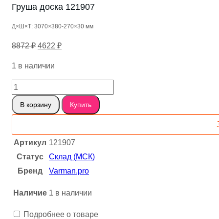
Груша доска 121907
Д×Ш×Т: 3070×380-270×30 мм
Первоначальная
Текущая
8872
₽
4622
₽
цена
цена:
1 в наличии
составляла
4622 ₽.
8872 ₽.
Количество
товара
В корзину
Купить
Груша
доска
121907
Артикул
121907
Статус
Склад (МСК)
Бренд
Varman.pro
Наличие
1 в наличии
Подробнее о товаре