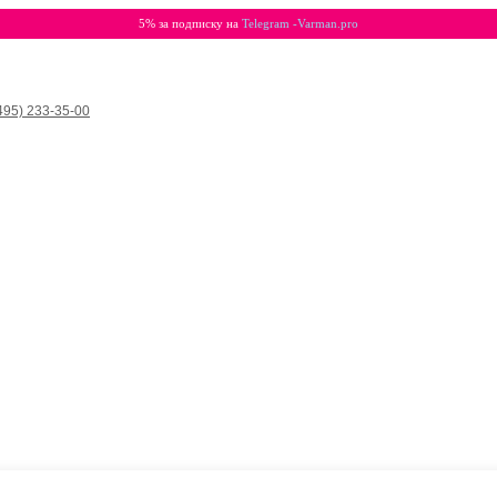
5% за подписку на
Telegram -Varman.pro
495) 233-35-00