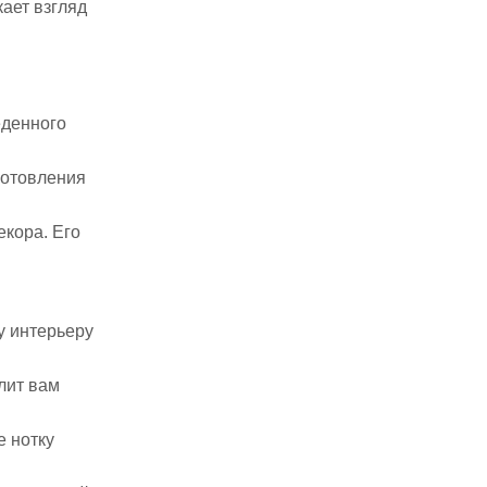
ает взгляд
еденного
готовления
екора. Его
у интерьеру
лит вам
е нотку