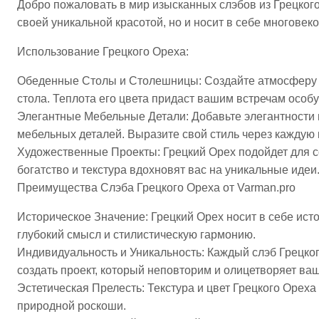
Добро пожаловать в мир изысканных слэбов из Грецкого 
своей уникальной красотой, но и носит в себе многове
Использование Грецкого Ореха:
Обеденные Столы и Столешницы: Создайте атмосферу и
стола. Теплота его цвета придаст вашим встречам особу
Элегантные Мебельные Детали: Добавьте элегантности 
мебельных деталей. Выразите свой стиль через каждую 
Художественные Проекты: Грецкий Орех подойдет для с
богатство и текстура вдохновят вас на уникальные идеи
Преимущества Слэба Грецкого Ореха от Varman.pro
Историческое Значение: Грецкий Орех носит в себе ист
глубокий смысл и стилистическую гармонию.
Индивидуальность и Уникальность: Каждый слэб Грецко
создать проект, который неповторим и олицетворяет ва
Эстетическая Прелесть: Текстура и цвет Грецкого Орех
природной роскоши.