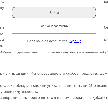
Ореха от Varman.pro! Эта порода дерева не только привлек
ковую историю и неповторимый шарм.
Lost your password?
зысканности, выбрав слэб Грецкого Ореха для вашего об
ю утонченность.
вашему интерьеру, используя слэбы Грецкого Ореха для из
Don't have an account yet?
Sign up
кривую и оттенок дерева.
оздания художественных панелей, скульптур и элементов д
.
орию и традиции. Использование его слэбов придает вашем
го Ореха обладает своими уникальными чертами. Это позво
шу индивидуальность.
а завораживают. Применяя его в вашем проекте, вы добавит