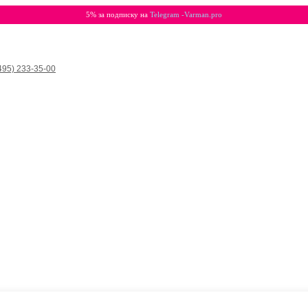
5% за подписку на
Telegram -Varman.pro
495) 233-35-00