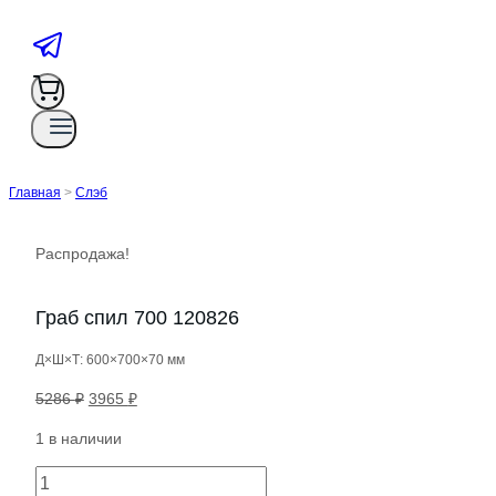
Главная
>
Слэб
Распродажа!
Граб спил 700 120826
Д×Ш×Т: 600×700×70 мм
Первоначальная
Текущая
5286
₽
3965
₽
цена
цена:
1 в наличии
составляла
3965 ₽.
5286 ₽.
Количество