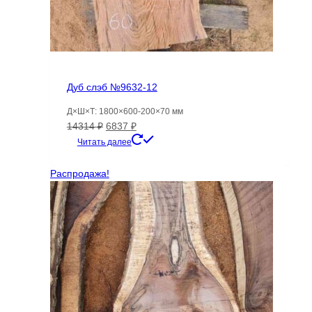
Дуб слэб №9632-12
Д×Ш×Т: 1800×600-200×70 мм
Первоначальная
Текущая
14314
₽
6837
₽
цена
цена:
Читать далее
составляла
6837 ₽.
14314 ₽.
Распродажа!