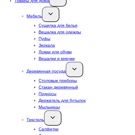
Товары для дома
дочернее
меню
Переключить
Мебель
дочернее
меню
Сушилка для белья
Вешалка для одежды
Пуфы
Зеркала
Ложки для обуви
Вешалки и крючки
Переключить
Деревянная посуда
дочернее
меню
Столовые приборы
Стакан деревянный
Подносы
Держатель для бутылок
Мыльницы
Переключить
Текстиль
дочернее
меню
Салфетки