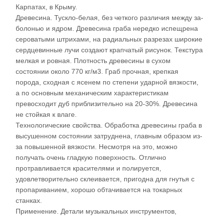
Карпатах, в Крыму.
Древесина. Тускло-белая, без четкого различия между за­
болонью и ядром. Древесина граба нередко испещрена
сероватыми штрихами, на радиальных разрезах широкие
сердцевинные лучи создают крапчатый рисунок. Текстура
мелкая и ровная. Плотность дре­весины в сухом
состоянии около 770 кг/м3. Граб прочная, крепкая
порода, сходная с ясенем по степени ударной вязкости,
а по основным механическим характеристикам
превосходит дуб приблизительно на 20-30%. Древесина
не стойкая к влаге.
Технологические свойства. Обработка древесины граба в
высушенном состоянии затруднена, главным образом из-
за повышенной вязкости. Несмотря на это, можно
получать очень гладкую поверхность. От­лично
протравливается красителями и полируется,
удовлетворительно склеивается, пригодна для гнутья с
пропариванием, хорошо обтачивается на токарных
станках.
Применение. Детали музыкальных инструментов,