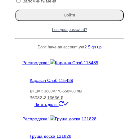
Запомнить меня
Салфетка для сервировки стола 40х30 см,
прямоугольная, тканевая, подстилка под
Lost your password?
тарелку, 1 шт, Varman.pro
Первоначальная
Текущая
616
₽
440
₽
Don't have an account yet?
Sign up
цена
цена:
Читать далее
составляла
440 ₽.
616 ₽.
Распродажа!
Карагач Слэб 115439
Д×Ш×Т: 3600×770-550×80 мм
Первоначальная
Текущая
36082
₽
16666
₽
цена
цена:
Читать далее
составляла
16666 ₽.
36082 ₽.
Распродажа!
Груша доска 121828