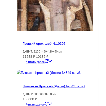
Грецкий орех слэб №10309
Д×Ш×Т: 2270×490-420×50 мм
Первоначальная
Текущая
11258
₽
10132
₽
цена
цена:
Читать далее
составляла
10132 ₽.
11258 ₽.
Платан — Красный (Доска) №549 за м3
Д×Ш×Т: 3000×180×50 мм
180000
₽
Читать далее