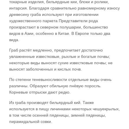
токарные изделия, бильярдные кии, блоки и ролики,
интарсия. Благодаря сравнительно равномерному износу
древесину граба используют при изготовлении
художественного паркета Представители рода
произрастают в северном полушарии, большинство
видов в Азии, особенно в Китае. В Европе только два
вида.
Граб растёт медленно, предпочитает достаточно
увлажненные известковые, рыхлые и богатые почвы;
некоторые виды выносят сухие известковые почвы; не
выносят заболоченных и кислых почв.
По степени теневыносливости отдельные виды очень
различны. Образуют обильную пнёвую поросль.
Корневые отпрыски дают редко.
Из граба производят бильярдный кий. Также
используется в пищу личинками некоторых чешуекрылых,
в том числе осенней пяденицы, зимней пяденицы,
пирамидальной совки.