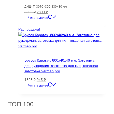
Д×Ш×Т: 3070×300-330×30 мм
Первоначальная
Текущая
8599
₽
2800
₽
цена
цена:
Читать далее
составляла
2800 ₽.
8599 ₽.
Распродажа!
Брусок Карагач, 800х40х40 мм. Заготовка
для рукоделия, заготовка для кия, токарная
заготовка Varman.pro
Первоначальная
Текущая
1323
₽
945
₽
цена
цена:
Читать далее
составляла
945 ₽.
1323 ₽.
ТОП 100