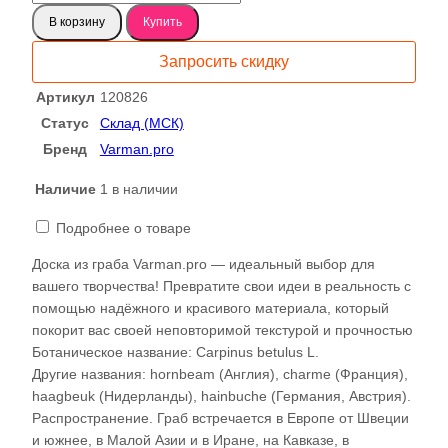
товара
В корзину
Купить
Граб
спил
Запросить скидку
700
120826
Артикул
120826
Статус
Склад (МСК)
Бренд
Varman.pro
Наличие
1 в наличии
Подробнее о товаре
Доска из граба Varman.pro — идеальный выбор для
вашего творчества! Превратите свои идеи в реальность с
помощью надёжного и красивого материала, который
покорит вас своей неповторимой текстурой и прочностью
Ботаническое название: Carpinus betulus L.
Другие названия: hornbeam (Англия), charme (Франция),
haagbeuk (Нидерланды), hainbuche (Германия, Австрия).
Распространение. Граб встречается в Европе от Швеции
и южнее, в Малой Азии и в Иране, на Кавказе, в