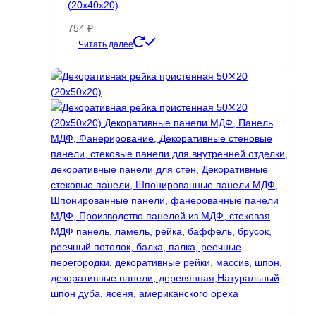
(20х40х20)
754
₽
Этот
Читать далее
товар
имеет
несколько
вариаций.
Опции
можно
выбрать
на
странице
товара.