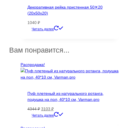
Декоративная рейка пристенная 50✕20
(20х50х20)
1040
₽
Этот
Читать далее
товар
имеет
несколько
Вам понравится...
вариаций.
Опции
Распродажа!
можно
выбрать
на
странице
товара.
Пуф плетеный из натурального ротанга,
подушка на пол, 40*10 см, Varman.pro
Первоначальная
Текущая
4344
₽
3103
₽
цена
цена:
Читать далее
составляла
3103 ₽.
4344 ₽.