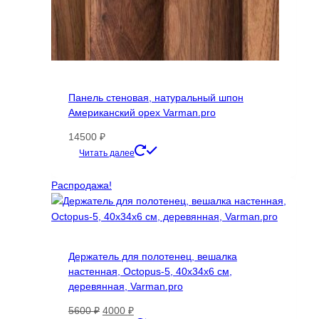
Панель стеновая, натуральный шпон
Американский орех Varman.pro
14500
₽
Этот
Читать далее
товар
имеет
Распродажа!
несколько
вариаций.
Опции
можно
Держатель для полотенец, вешалка
выбрать
настенная, Octopus-5, 40х34х6 cм,
на
деревянная, Varman.pro
странице
товара.
Первоначальная
Текущая
5600
₽
4000
₽