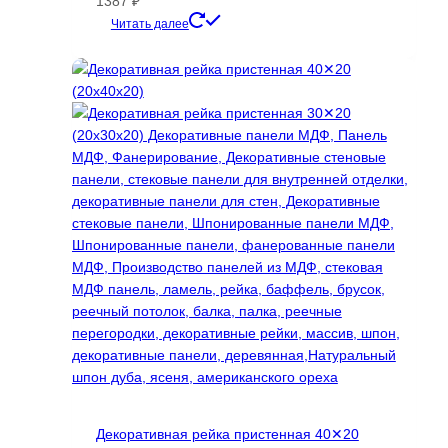
1387
₽
Этот
Читать далее
товар
имеет
несколько
вариаций.
Опции
можно
выбрать
на
странице
товара.
Декоративная рейка пристенная 40✕20