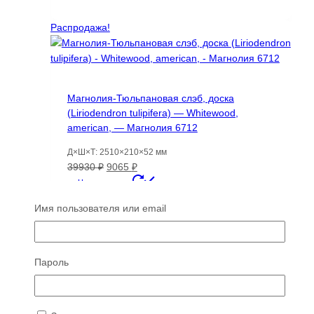
Распродажа!
Магнолия-Тюльпановая слэб, доска
(Liriodendron tulipifera) — Whitewood,
american, — Магнолия 6712
Д×Ш×Т: 2510×210×52 мм
Первоначальная
Текущая
39930
₽
9065
₽
цена
цена:
Читать далее
составляла
9065 ₽.
Имя пользователя или email
39930 ₽.
Распродажа
Пароль
Распродажа!