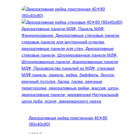
товар
имеет
несколько
вариаций.
Опции
можно
выбрать
на
странице
товара.
Декоративная рейка пристенная 40✕80
(80х40х80)