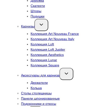
Дорожка
Скатерти
Шторы
Подушки
Переключить
Карнизы
дочернее
меню
Коллекция Art Nouveau France
Коллекция Art Nouveau Italy
Коллекция Loft
Коллекция Loft Jupiter
Коллекция Aesthetics
Коллекция Lunar
Коллекция Square
Переключить
Аксессуары для карниза
дочернее
меню
Держатели
Кольца
Столы столешницы
Панели шпонированные
Подоконники и откосы