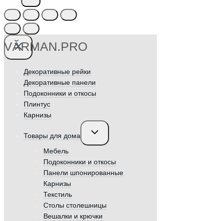
VӐRMAN.PRO
Декоративные рейки
Декоративные панели
Подоконники и откосы
Плинтус
Карнизы
Переключить
Товары для дома
дочернее
меню
Мебель
Подоконники и откосы
Панели шпонированные
Карнизы
Текстиль
Столы столешницы
Вешалки и крючки