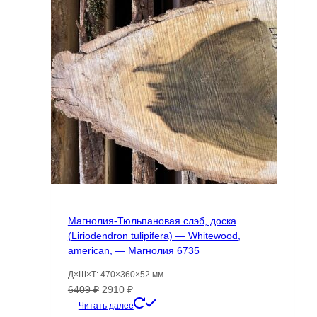
Магнолия-Тюльпановая слэб, доска
(Liriodendron tulipifera) — Whitewood,
american, — Магнолия 6735
Д×Ш×Т: 470×360×52 мм
Первоначальная
Текущая
6409
₽
2910
₽
цена
цена:
Читать далее