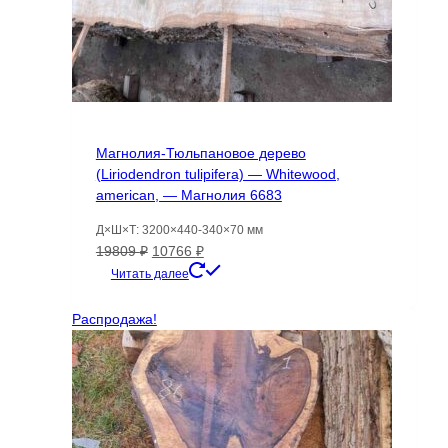
Магнолия-Тюльпановое дерево
(Liriodendron tulipifera) — Whitewood,
american, — Магнолия 6683
Д×Ш×Т: 3200×440-340×70 мм
Первоначальная
Текущая
19809
₽
10766
₽
цена
цена:
Читать далее
составляла
10766 ₽.
19809 ₽.
Распродажа!