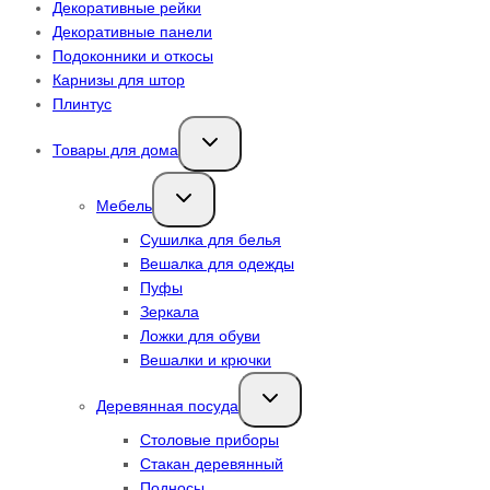
Декоративные рейки
Декоративные панели
Подоконники и откосы
Карнизы для штор
Плинтус
Переключить
Товары для дома
дочернее
меню
Переключить
Мебель
дочернее
меню
Сушилка для белья
Вешалка для одежды
Пуфы
Зеркала
Ложки для обуви
Вешалки и крючки
Переключить
Деревянная посуда
дочернее
меню
Столовые приборы
Стакан деревянный
Подносы