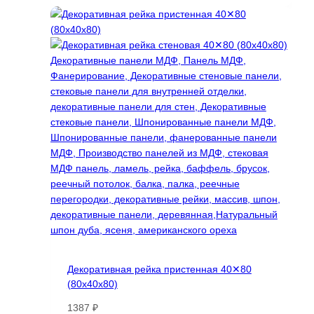
имеет
несколько
вариаций.
Опции
можно
выбрать
на
странице
товара.
Декоративная рейка пристенная 40✕80
(80х40х80)
1387
₽