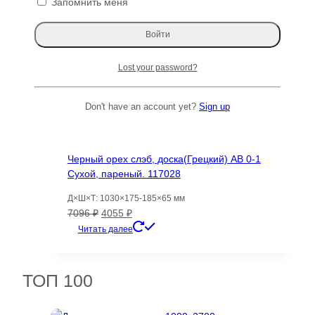
дуб, золотой дуб111538
Запомнить меня
Д×Ш×Т: 3080×250-520×70 мм
Первоначальная
Текущая
52251
₽
36576
₽
цена
цена:
Читать далее
Lost your password?
составляла
36576 ₽.
52251 ₽.
Распродажа!
Don't have an account yet?
Sign up
Черный орех слэб, доска(Грецкий) AB 0-1
Сухой, пареный. 117028
Д×Ш×Т: 1030×175-185×65 мм
Первоначальная
Текущая
7096
₽
4055
₽
цена
цена:
Читать далее
составляла
4055 ₽.
7096 ₽.
ТОП 100