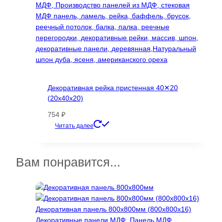
Декоративная рейка пристенная 40✕20
(20х40х20)
754
₽
Этот
Читать далее
товар
имеет
несколько
Вам понравится...
вариаций.
Опции
можно
выбрать
на