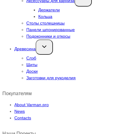
Аксессуары для карниза
дочернее
меню
Держатели
Кольца
Столы столешницы
Панели шпонированные
Подоконники и откосы
Переключить
Древесина
дочернее
меню
Слэб
Щиты
Доски
Заготовки для рукоделия
Покупателям
About Varman.pro
News
Contacts
Наши Проекты