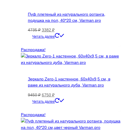
Опции
можно
Пуф плетеный из натурального ротанга,
выбрать
подушка на пол, 40*20 см, Varman.pro
на
странице
Первоначальная
Текущая
4735
₽
3382
₽
товара.
цена
цена:
Читать далее
составляла
3382 ₽.
4735 ₽.
Распродажа!
Зеркало Zero-1 настенное, 60х40х9,5 см, в
раме из натурального дуба, Varman.pro
Первоначальная
Текущая
9450
₽
6750
₽
цена
цена:
Читать далее
составляла
6750 ₽.
9450 ₽.
Распродажа!