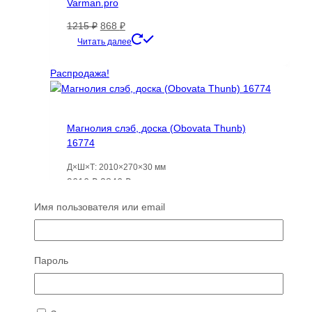
Varman.pro
Первоначальная
Текущая
1215
₽
868
₽
цена
цена:
Читать далее
составляла
868 ₽.
1215 ₽.
Распродажа!
Магнолия слэб, доска (Obovata Thunb)
16774
Д×Ш×Т: 2010×270×30 мм
Первоначальная
Текущая
9616
₽
3846
₽
цена
цена:
Читать далее
Имя пользователя или email
составляла
3846 ₽.
9616 ₽.
Распродажа!
Пароль
Мореный дуб слэб, доска — Bog oak-черный