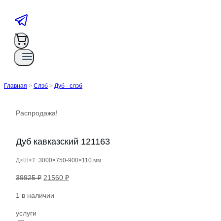
Главная
>
Слэб
>
Дуб - слэб
Распродажа!
Дуб кавказский 121163
Д×Ш×Т: 3000×750-900×110 мм
Первоначальная
Текущая
39925
₽
21560
₽
цена
цена:
1 в наличии
составляла
21560 ₽.
39925 ₽.
услуги