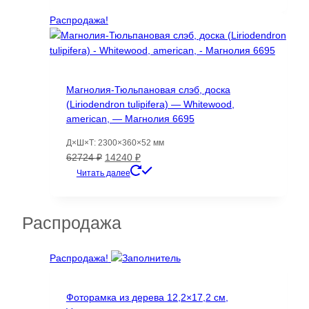
составляла
2910 ₽.
6409 ₽.
Распродажа!
Магнолия-Тюльпановая слэб, доска
(Liriodendron tulipifera) — Whitewood,
american, — Магнолия 6695
Д×Ш×Т: 2300×360×52 мм
Первоначальная
Текущая
62724
₽
14240
₽
цена
цена:
Читать далее
составляла
14240 ₽.
62724 ₽.
Распродажа
Распродажа!
Фоторамка из дерева 12,2×17,2 см,