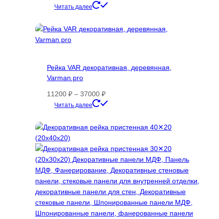
Этот
Читать далее
товар
имеет
несколько
вариаций.
Опции
Рейка VAR декоративная, деревянная,
можно
Varman.pro
выбрать
на
Диапазон
11200
₽
–
37000
₽
странице
цен:
Этот
Читать далее
товара.
11200 ₽
товар
–
имеет
37000 ₽
несколько
вариаций.
Опции
можно
выбрать
на
странице
товара.