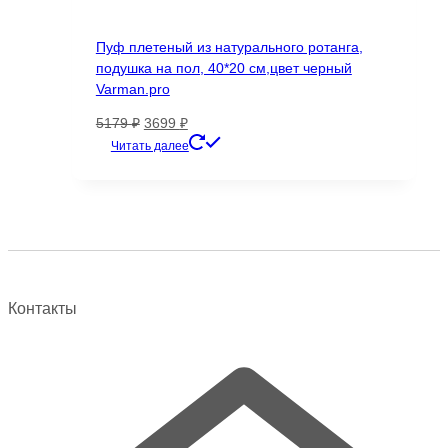
Пуф плетеный из натурального ротанга,
подушка на пол, 40*20 см,цвет черный
Varman.pro
Первоначальная
Текущая
5179
₽
3699
₽
цена
цена:
Читать далее
составляла
3699 ₽.
5179 ₽.
Контакты