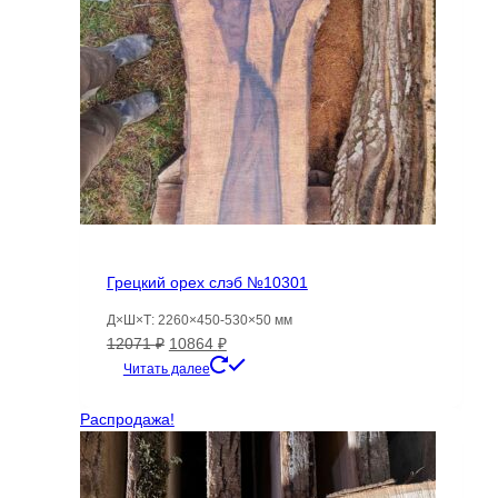
Грецкий орех слэб №10301
Д×Ш×Т: 2260×450-530×50 мм
Первоначальная
Текущая
12071
₽
10864
₽
цена
цена:
Читать далее
составляла
10864 ₽.
12071 ₽.
Распродажа!