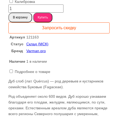
Калибровка
Количество
товара
В корзину
Купить
Дуб
кавказский
Запросить скидку
121163
Артикул
121163
Статус
Склад (МСК)
Бренд
Varman.pro
Наличие
1 в наличии
Подробнее о товаре
Дуб слэб (лат. Quércus) — род деревьев и кустарников
семейства Буковые (Fagaceae).
Род объединяет около 600 видов. Дуб хорошо узнаваем
благодаря его плодам, желудям, являющимся, по сути,
орехами. Естественным ареалом дуба являются прежде
всего регионы Северного полушария с умеренным,