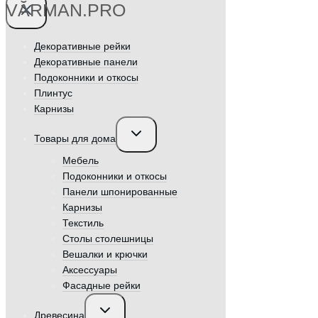
VӐRMAN.PRO
Декоративные рейки
Декоративные панели
Подоконники и откосы
Плинтус
Карнизы
Переключить
Товары для дома
дочернее
меню
Мебель
Подоконники и откосы
Панели шпонированные
Карнизы
Текстиль
Столы столешницы
Вешалки и крючки
Аксессуары
Фасадные рейки
Переключить
Древесина
дочернее