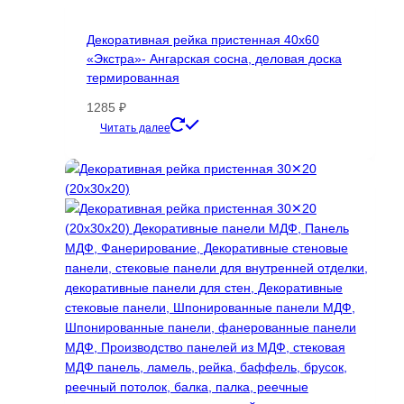
несколько
вариаций.
Декоративная рейка пристенная 40х60
Опции
«Экстра»- Ангарская сосна, деловая доска
можно
термированная
выбрать
на
1285
₽
странице
Этот
Читать далее
товара.
товар
имеет
несколько
вариаций.
Опции
можно
выбрать
на
странице
товара.