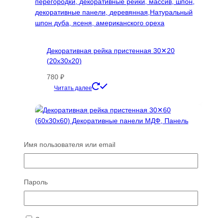
Декоративная рейка пристенная 30✕20
(20х30х20)
780
₽
Этот
Читать далее
товар
имеет
несколько
вариаций.
Опции
Имя пользователя или email
можно
выбрать
на
Пароль
странице
товара.