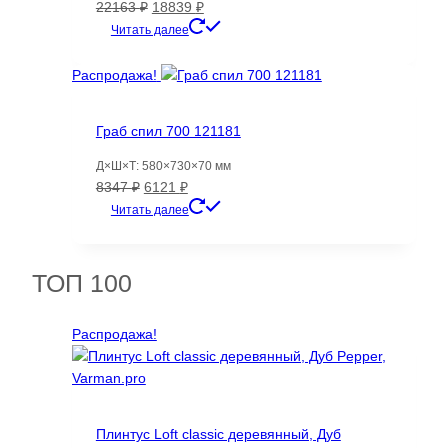
Первоначальная
Текущая
22163
₽
18839
₽
цена
цена:
Читать далее
составляла
18839 ₽.
22163 ₽.
Распродажа!
Граб спил 700 121181
Д×Ш×Т: 580×730×70 мм
Первоначальная
Текущая
8347
₽
6121
₽
цена
цена:
Читать далее
составляла
6121 ₽.
8347 ₽.
ТОП 100
Распродажа!
Плинтус Loft classic деревянный, Дуб