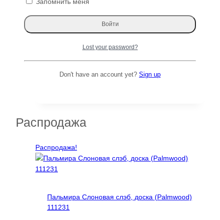
Запомнить меня
Lost your password?
Декоративная рейка пристенная 30✕60
(60х30х60)
Don't have an account yet?
Sign up
905
₽
Этот
Читать далее
товар
имеет
несколько
Распродажа
вариаций.
Опции
Распродажа!
можно
выбрать
на
странице
товара.
Пальмира Слоновая слэб, доска (Palmwood)
111231