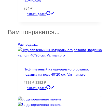
(20х40х20)
754
₽
Этот
Читать далее
товар
имеет
несколько
Вам понравится...
вариаций.
Опции
Распродажа!
можно
выбрать
на
странице
товара.
Пуф плетеный из натурального ротанга,
подушка на пол, 40*20 см, Varman.pro
Первоначальная
Текущая
4735
₽
3382
₽
цена
цена:
Читать далее
составляла
3382 ₽.
4735 ₽.