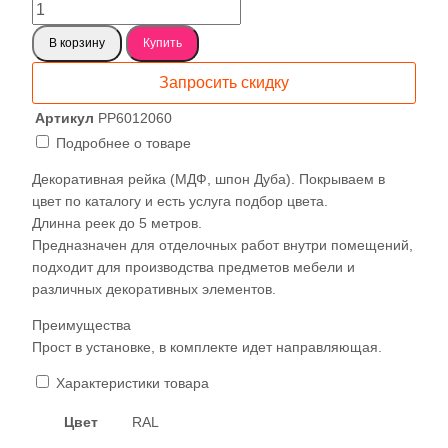
Количество
товара
В корзину
Купить
Декоративная
рейка
Запросить скидку
пристенная
60✕110
Артикул
РР6012060
(110х60х110)
Подробнее о товаре
Декоративная рейка (МДФ, шпон Дуба). Покрываем в
цвет по каталогу и есть услуга подбор цвета.
Длинна реек до 5 метров.
Предназначен для отделочных работ внутри помещений,
подходит для производства предметов мебели и
различных декоративных элементов.
Преимущества
Прост в установке, в комплекте идет направляющая.
Характеристики товара
Цвет
RAL