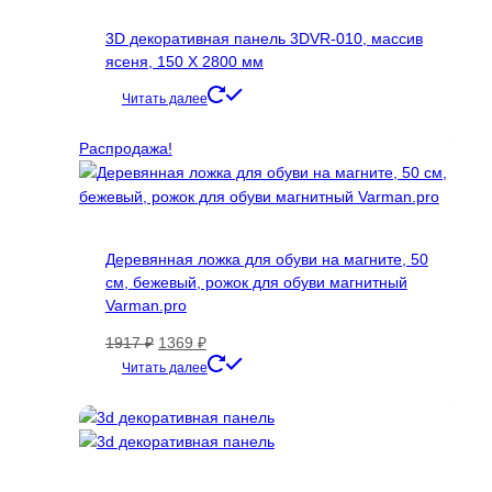
3D декоративная панель 3DVR-010, массив
ясеня, 150 Х 2800 мм
Читать далее
Распродажа!
Деревянная ложка для обуви на магните, 50
см, бежевый, рожок для обуви магнитный
Varman.pro
Первоначальная
Текущая
1917
₽
1369
₽
цена
цена:
Читать далее
составляла
1369 ₽.
1917 ₽.