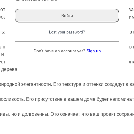
от Varman.pro! Наша коллекция слэбов этой породы дерева
возможность ощутить связь с природой через ее неповторим
ьзуя слэбы Чинара для облицовки стен и полов. Его непо
Lost your password?
 произведение искусства, выбрав слэб Чинара для столов 
Don't have an account yet?
Sign up
 и комфорта.
ественных работ, скульптур и декоративных элементов. Во
 дерева.
иродной элегантности. Его текстура и оттенки создадут в 
осливость. Его присутствие в вашем доме будет напоминат
ивы, но и долговечны. Это означает, что ваш проект сохран