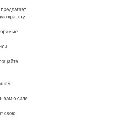
 предлагает
ую красоту.
вторимые
или
площайте
вашем
ь вам о силе
ит свою