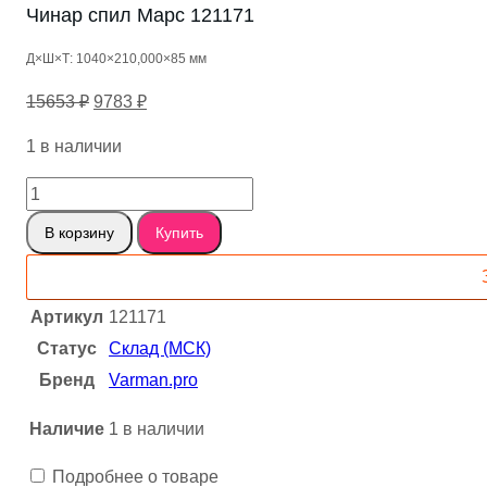
Чинар спил Марс 121171
Д×Ш×Т: 1040×210,000×85 мм
Первоначальная
Текущая
15653
₽
9783
₽
цена
цена:
1 в наличии
составляла
9783 ₽.
15653 ₽.
Количество
товара
В корзину
Купить
Чинар
спил
Марс
Артикул
121171
121171
Статус
Склад (МСК)
Бренд
Varman.pro
Наличие
1 в наличии
Подробнее о товаре