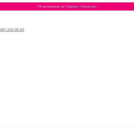
5% за подписку на
Telegram -Varman.pro
495) 233-35-00