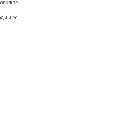
озвольте
оды и ее