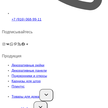
+7 (916) 068-99-11
Подписывайтесь
Instagram
ВКонтакте
WhatsApp
Pinterest
RSS-рассылка
Facebook
Telegram
Продукция
Декоративные рейки
Декоративные панели
Подоконники и откосы
Карнизы для штор
Плинтус
Переключить
Товары для дома
дочернее
меню
Переключить