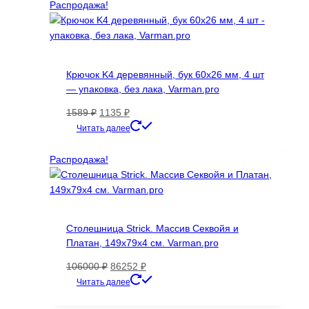
товара.
Распродажа!
Крючок K4 деревянный, бук 60х26 мм, 4 шт
— упаковка, без лака, Varman.pro
Первоначальная
Текущая
1589
₽
1135
₽
цена
цена:
Читать далее
составляла
1135 ₽.
1589 ₽.
Распродажа!
Столешница Strick. Массив Секвойя и
Платан, 149х79х4 см. Varman.pro
Первоначальная
Текущая
106000
₽
86252
₽
цена
цена:
Читать далее
составляла
86252 ₽.