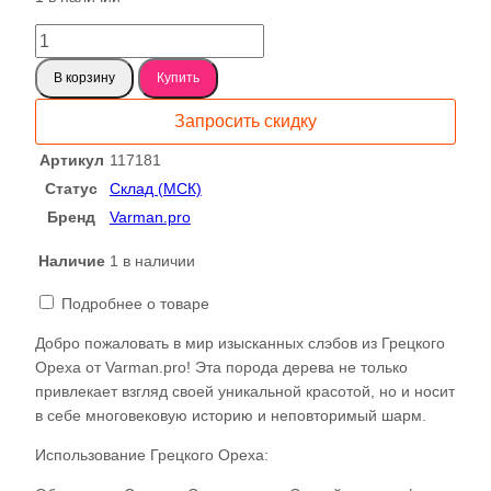
составляла
3326 ₽.
3742 ₽.
Количество
товара
В корзину
Купить
Черный
орех
Запросить скидку
(Грецкий)
B
Артикул
117181
Сухой
Статус
Склад (МСК)
слэб,
Бренд
Varman.pro
доска
пареный
Наличие
1 в наличии
1-
2-
Подробнее о товаре
117181
Добро пожаловать в мир изысканных слэбов из Грецкого
Ореха от Varman.pro! Эта порода дерева не только
привлекает взгляд своей уникальной красотой, но и носит
в себе многовековую историю и неповторимый шарм.
Использование Грецкого Ореха: