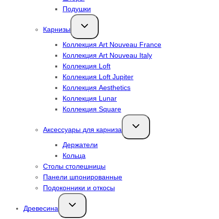
Подушки
Переключить
Карнизы
дочернее
меню
Коллекция Art Nouveau France
Коллекция Art Nouveau Italy
Коллекция Loft
Коллекция Loft Jupiter
Коллекция Aesthetics
Коллекция Lunar
Коллекция Square
Переключить
Аксессуары для карниза
дочернее
меню
Держатели
Кольца
Столы столешницы
Панели шпонированные
Подоконники и откосы
Переключить
Древесина
дочернее
меню