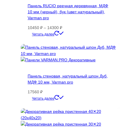
Панель RUCIO реечная деревянная, МДФ
10 мм (черный), бук (цвет натуральный),
Varman.pro
Диапазон
10450
₽
–
14300
₽
цен:
Этот
Читать далее
10450 ₽
товар
–
имеет
14300 ₽
несколько
вариаций.
Опции
можно
Панель стеновая, натуральный шпон Дуб,
выбрать
МДФ 10 мм, Varman.pro
на
странице
17560
₽
товара.
Этот
Читать далее
товар
имеет
несколько
вариаций.