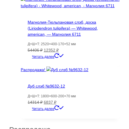
Магнолия-Тюльпановая слэб, доска
(Liriodendron tulipifera) — Whitewood,
american, — Магнолия 6711
Д×Ш×Т: 2520×400-170×52 мм
Первоначальная
Текущая
54406
₽
12352
₽
цена
цена:
Читать далее
составляла
12352 ₽.
54406 ₽.
Распродажа!
Дуб слэб №9632-12
Д×Ш×Т: 1800×600-200×70 мм
Первоначальная
Текущая
14314
₽
6837
₽
цена
цена:
Читать далее
составляла
6837 ₽.
14314 ₽.