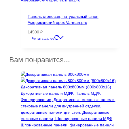
вариаций.
Опции
Панель стеновая, натуральный шпон
можно
Американский орех Varman.pro
выбрать
на
14500
₽
странице
Этот
Читать далее
товара.
товар
имеет
несколько
Вам понравится...
вариаций.
Опции
можно
выбрать
на
странице
товара.