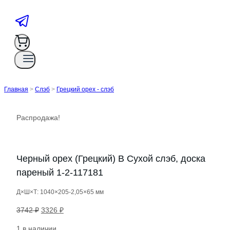
Главная
>
Слэб
>
Грецкий орех - слэб
Распродажа!
Черный орех (Грецкий) B Сухой слэб, доска
пареный 1-2-117181
Д×Ш×Т: 1040×205-2,05×65 мм
Первоначальная
Текущая
3742
₽
3326
₽
цена
цена:
1 в наличии