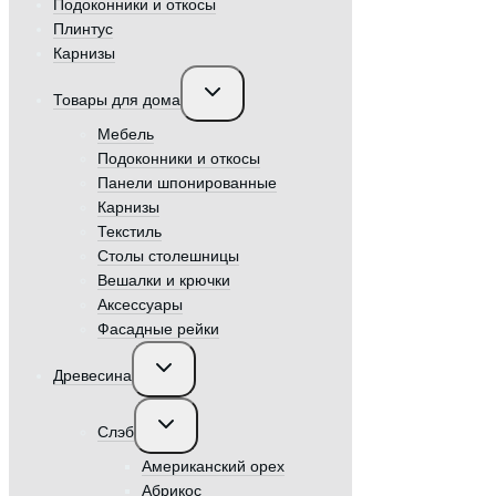
Подоконники и откосы
Плинтус
Карнизы
Переключить
Товары для дома
дочернее
меню
Мебель
Подоконники и откосы
Панели шпонированные
Карнизы
Текстиль
Столы столешницы
Вешалки и крючки
Аксессуары
Фасадные рейки
Переключить
Древесина
дочернее
меню
Переключить
Слэб
дочернее
меню
Американский орех
Абрикос