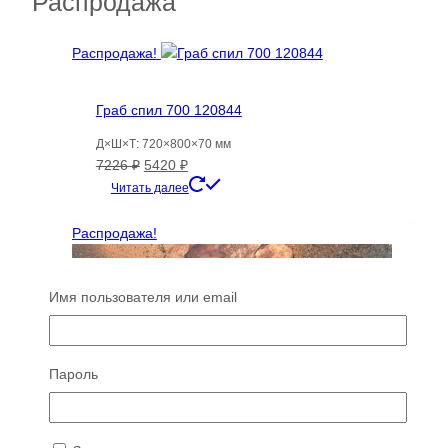
Распродажа
Распродажа!
Граб спил 700 120844
Д×Ш×Т: 720×800×70 мм
Первоначальная
Текущая
7226
₽
5420
₽
цена
цена:
Читать далее
составляла
5420 ₽.
7226 ₽.
Распродажа!
Имя пользователя или email
Пароль