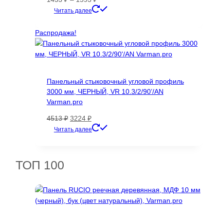
цен:
Этот
Читать далее
1433 ₽
товар
–
имеет
Распродажа!
1593 ₽
несколько
вариаций.
Опции
можно
Панельный стыковочный угловой профиль
выбрать
3000 мм, ЧЕРНЫЙ, VR 10.3/2/90’/AN
на
Varman.pro
странице
товара.
Первоначальная
Текущая
4513
₽
3224
₽
цена
цена:
Читать далее
составляла
3224 ₽.
4513 ₽.
ТОП 100