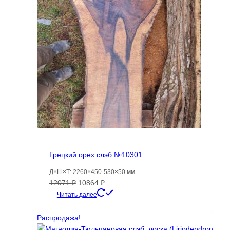
Грецкий орех слэб №10301
Д×Ш×Т: 2260×450-530×50 мм
Первоначальная
Текущая
12071
₽
10864
₽
цена
цена:
Читать далее
составляла
10864 ₽.
12071 ₽.
Распродажа!