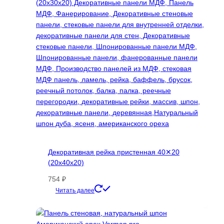
Опции
можно
выбрать
на
странице
товара.
Декоративная рейка пристенная 40✕20
(20х40х20)
754
₽
Этот
Читать далее
товар
имеет
несколько