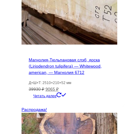
Магнолия-Тюльпановая слэб, доска
(Liriodendron tulipifera) — Whitewood,
american, — Магнолия 6712
Д×Ш×Т: 2510×210×52 мм
Первоначальная
Текущая
39930
₽
9065
₽
цена
цена:
Читать далее
составляла
9065 ₽.
39930 ₽.
Распродажа!