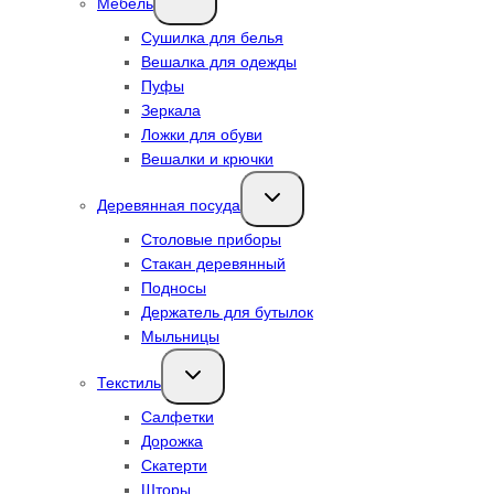
Мебель
дочернее
меню
Сушилка для белья
Вешалка для одежды
Пуфы
Зеркала
Ложки для обуви
Вешалки и крючки
Переключить
Деревянная посуда
дочернее
меню
Столовые приборы
Стакан деревянный
Подносы
Держатель для бутылок
Мыльницы
Переключить
Текстиль
дочернее
меню
Салфетки
Дорожка
Скатерти
Шторы