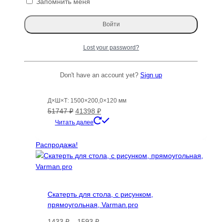
Запомнить меня
Lost your password?
Don't have an account yet?
Sign up
Готовый стол Чинар мореный Спил 120703
Д×Ш×Т: 1500×200,0×120 мм
Первоначальная
Текущая
51747
₽
41398
₽
цена
цена:
Читать далее
составляла
41398 ₽.
51747 ₽.
Распродажа!
Скатерть для стола, с рисунком,
прямоугольная, Varman.pro
Диапазон
1433
₽
–
1593
₽