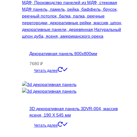
Декоративная панель 800х800мм
7680
₽
Этот
Читать далее
товар
имеет
несколько
вариаций.
Опции
3D декоративная панель 3DVR-004, массив
можно
ясеня, 190 Х 545 мм
выбрать
на
Читать далее
странице